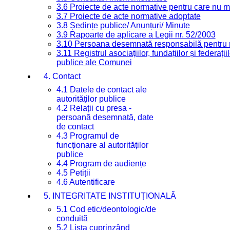
3.6 Proiecte de acte normative pentru care nu ma
3.7 Proiecte de acte normative adoptate
3.8 Ședințe publice/ Anunțuri/ Minute
3.9 Rapoarte de aplicare a Legii nr. 52/2003
3.10 Persoana desemnată responsabilă pentru re
3.11 Registrul asociațiilor, fundațiilor și federații
publice ale Comunei
4. Contact
4.1 Datele de contact ale
autorităților publice
4.2 Relații cu presa -
persoană desemnată, date
de contact
4.3 Programul de
funcționare al autorităților
publice
4.4 Program de audiențe
4.5 Petiții
4.6 Autentificare
5. INTEGRITATE INSTITUȚIONALĂ
5.1 Cod etic/deontologic/de
conduită
5.2 Lista cuprinzând