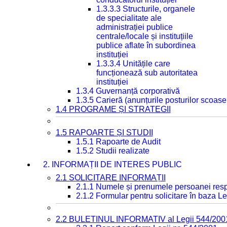
1.3.3.3 Structurile, organele
de specialitate ale
administrației publice
centrale/locale și instituțiile
publice aflate în subordinea
instituției
1.3.3.4 Unitățile care
funcționează sub autoritatea
instituției
1.3.4 Guvernanță corporativă
1.3.5 Carieră (anunțurile posturilor scoase
1.4 PROGRAME ȘI STRATEGII
1.5 RAPOARTE ȘI STUDII
1.5.1 Rapoarte de Audit
1.5.2 Studii realizate
2. INFORMAȚII DE INTERES PUBLIC
2.1 SOLICITARE INFORMAȚII
2.1.1 Numele și prenumele persoanei resp
2.1.2 Formular pentru solicitare în baza Le
2.2 BULETINUL INFORMATIV al Legii 544/200