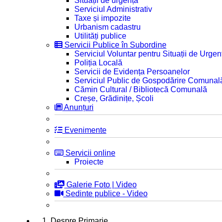
Situații de urgență
Serviciul Administrativ
Taxe și impozite
Urbanism cadastru
Utilități publice
Servicii Publice în Subordine
Serviciul Voluntar pentru Situații de Urgen
Poliția Locală
Servicii de Evidența Persoanelor
Serviciul Public de Gospodărire Comunal
Cămin Cultural / Bibliotecă Comunală
Creșe, Grădinițe, Școli
Anunțuri
Evenimente
Servicii online
Proiecte
Galerie Foto | Video
Sedinte publice - Video
1. Despre Primarie