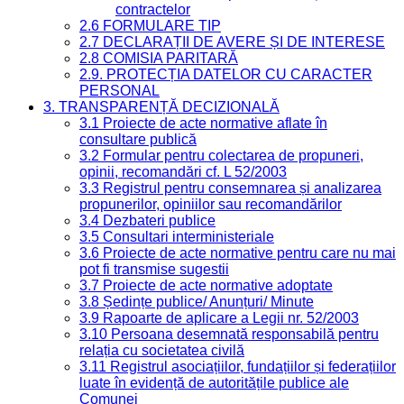
contractelor
2.6 FORMULARE TIP
2.7 DECLARAȚII DE AVERE ȘI DE INTERESE
2.8 COMISIA PARITARĂ
2.9. PROTECȚIA DATELOR CU CARACTER
PERSONAL
3. TRANSPARENȚĂ DECIZIONALĂ
3.1 Proiecte de acte normative aflate în
consultare publică
3.2 Formular pentru colectarea de propuneri,
opinii, recomandări cf. L 52/2003
3.3 Registrul pentru consemnarea și analizarea
propunerilor, opiniilor sau recomandărilor
3.4 Dezbateri publice
3.5 Consultari interministeriale
3.6 Proiecte de acte normative pentru care nu mai
pot fi transmise sugestii
3.7 Proiecte de acte normative adoptate
3.8 Ședințe publice/ Anunțuri/ Minute
3.9 Rapoarte de aplicare a Legii nr. 52/2003
3.10 Persoana desemnată responsabilă pentru
relația cu societatea civilă
3.11 Registrul asociațiilor, fundațiilor și federațiilor
luate în evidență de autoritățile publice ale
Comunei