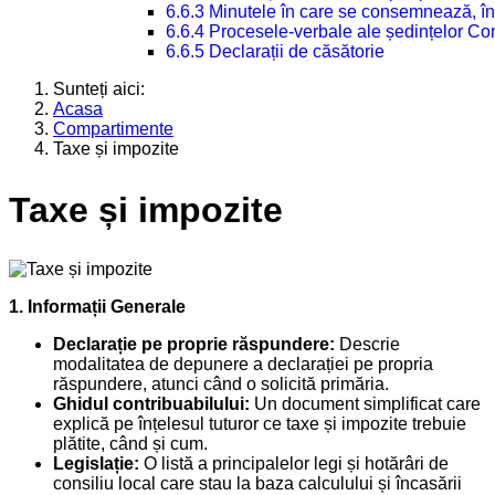
6.6.3 Minutele în care se consemnează, în
6.6.4 Procesele-verbale ale ședințelor Con
6.6.5 Declarații de căsătorie
Sunteți aici:
Acasa
Compartimente
Taxe și impozite
Taxe și impozite
1. Informații Generale
Declarație pe proprie răspundere:
Descrie
modalitatea de depunere a declarației pe propria
răspundere, atunci când o solicită primăria.
Ghidul contribuabilului:
Un document simplificat care
explică pe înțelesul tuturor ce taxe și impozite trebuie
plătite, când și cum.
Legislație:
O listă a principalelor legi și hotărâri de
consiliu local care stau la baza calculului și încasării