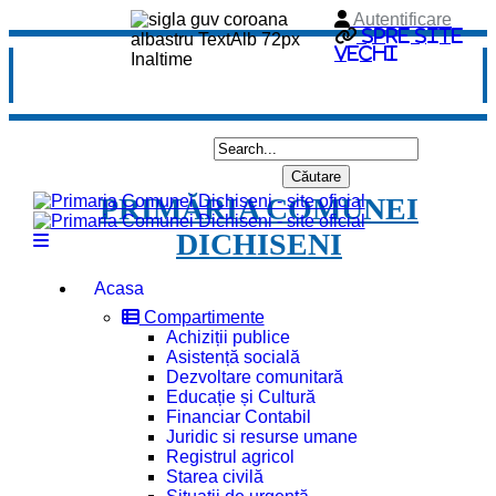
Autentificare
Spre site
vechi
PRIMĂRIA COMUNEI
DICHISENI
Acasa
Compartimente
Achiziții publice
Asistență socială
Dezvoltare comunitară
Educație și Cultură
Financiar Contabil
Juridic si resurse umane
Registrul agricol
Starea civilă