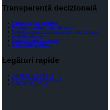
Transparenţă decizională
Proiecte de acte normative
Formular colectare propuneri, opinii
Registru consemnare si analizare propuneri, opinii
Dezbateri publice
Consultari interministeriale
Video Şedinţe publice
Legături rapide
TERMENI ŞI CONDIŢII
PREZENTARE GENERALĂ
CONTACTEAZĂ-NE