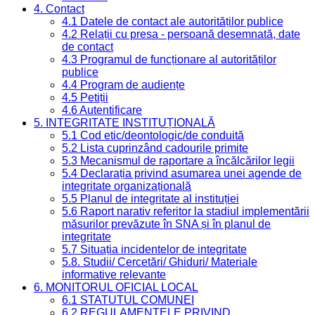
4. Contact
4.1 Datele de contact ale autorităților publice
4.2 Relații cu presa - persoană desemnată, date
de contact
4.3 Programul de funcționare al autorităților
publice
4.4 Program de audiențe
4.5 Petiții
4.6 Autentificare
5. INTEGRITATE INSTITUȚIONALĂ
5.1 Cod etic/deontologic/de conduită
5.2 Lista cuprinzând cadourile primite
5.3 Mecanismul de raportare a încălcărilor legii
5.4 Declarația privind asumarea unei agende de
integritate organizațională
5.5 Planul de integritate al instituției
5.6 Raport narativ referitor la stadiul implementării
măsurilor prevăzute în SNA și în planul de
integritate
5.7 Situația incidentelor de integritate
5.8. Studii/ Cercetări/ Ghiduri/ Materiale
informative relevante
6. MONITORUL OFICIAL LOCAL
6.1 STATUTUL COMUNEI
6.2 REGULAMENTELE PRIVIND