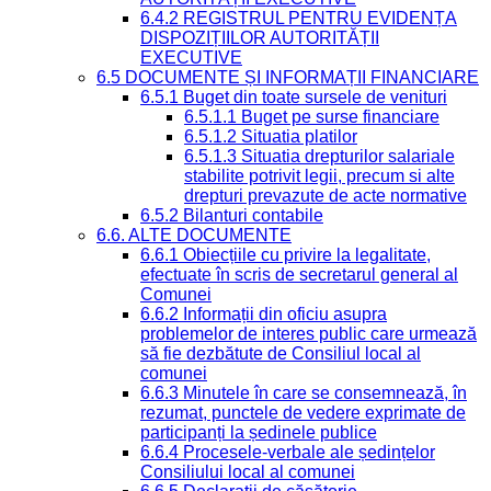
6.4.2 REGISTRUL PENTRU EVIDENȚA
DISPOZIȚIILOR AUTORITĂȚII
EXECUTIVE
6.5 DOCUMENTE ȘI INFORMAȚII FINANCIARE
6.5.1 Buget din toate sursele de venituri
6.5.1.1 Buget pe surse financiare
6.5.1.2 Situatia platilor
6.5.1.3 Situatia drepturilor salariale
stabilite potrivit legii, precum si alte
drepturi prevazute de acte normative
6.5.2 Bilanturi contabile
6.6. ALTE DOCUMENTE
6.6.1 Obiecțiile cu privire la legalitate,
efectuate în scris de secretarul general al
Comunei
6.6.2 Informații din oficiu asupra
problemelor de interes public care urmează
să fie dezbătute de Consiliul local al
comunei
6.6.3 Minutele în care se consemnează, în
rezumat, punctele de vedere exprimate de
participanți la ședinele publice
6.6.4 Procesele-verbale ale ședințelor
Consiliului local al comunei