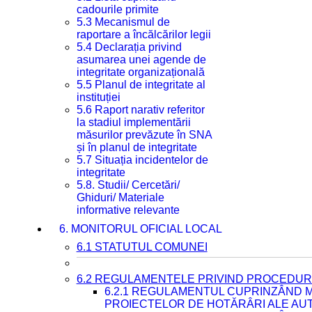
cadourile primite
5.3 Mecanismul de
raportare a încălcărilor legii
5.4 Declarația privind
asumarea unei agende de
integritate organizațională
5.5 Planul de integritate al
instituției
5.6 Raport narativ referitor
la stadiul implementării
măsurilor prevăzute în SNA
și în planul de integritate
5.7 Situația incidentelor de
integritate
5.8. Studii/ Cercetări/
Ghiduri/ Materiale
informative relevante
6. MONITORUL OFICIAL LOCAL
6.1 STATUTUL COMUNEI
6.2 REGULAMENTELE PRIVIND PROCEDURI
6.2.1 REGULAMENTUL CUPRINZÂND M
PROIECTELOR DE HOTĂRÂRI ALE AUT