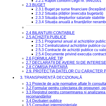
2.2.1 Raport conform Legii nr. 544/2001
2.3 BUGET
2.3.1 Buget pe surse financiare (începând
2.3.2 Situația plăților (execuția bugetară)
2.3.3 Situația drepturilor salariale stabilit
2.3.4 Situația anuală a finanțărilor neramb
2.4 BILANȚURI CONTABILE
2.5 ACHIZIȚII PUBLICE
2.5.1 Programul anual al achizițiilor publi
2.5.2 Centralizatorul achizițiilor publice 
2.5.3 Contracte de achiziții publice cu va
2.5.4 Documente privind execuția contract
2.6 FORMULARE TIP
2.7 DECLARAȚII DE AVERE ȘI DE INTERES
2.8 COMISIA PARITARĂ
2.9. PROTECȚIA DATELOR CU CARACTER
3. TRANSPARENȚĂ DECIZIONALĂ
3.1 Proiecte de acte normative aflate în consult
3.2 Formular pentru colectarea de propuneri, opi
3.3 Registrul pentru consemnarea și analizarea p
recomandărilor
3.4 Dezbateri publice
3.5 Consultari interministeriale