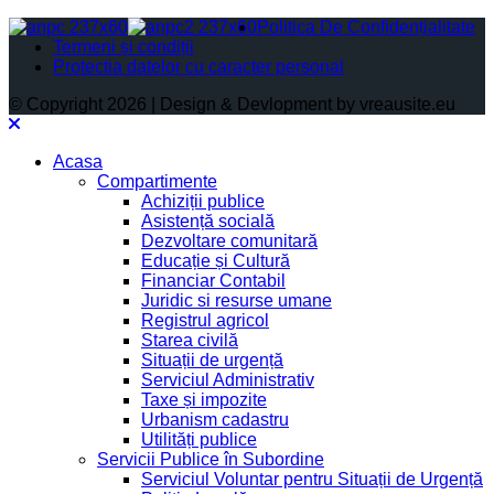
Politica De Confidențialitate
Termeni și condiții
Protectia datelor cu caracter personal
© Copyright 2026 | Design & Devlopment by vreausite.eu
Acasa
Compartimente
Achiziții publice
Asistență socială
Dezvoltare comunitară
Educație și Cultură
Financiar Contabil
Juridic si resurse umane
Registrul agricol
Starea civilă
Situații de urgență
Serviciul Administrativ
Taxe și impozite
Urbanism cadastru
Utilități publice
Servicii Publice în Subordine
Serviciul Voluntar pentru Situații de Urgență