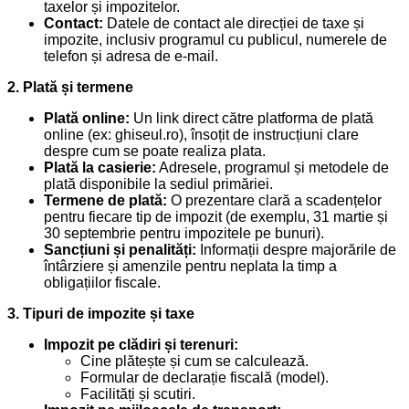
taxelor și impozitelor.
Contact:
Datele de contact ale direcției de taxe și
impozite, inclusiv programul cu publicul, numerele de
telefon și adresa de e-mail.
2. Plată și termene
Plată online:
Un link direct către platforma de plată
online (ex: ghiseul.ro), însoțit de instrucțiuni clare
despre cum se poate realiza plata.
Plată la casierie:
Adresele, programul și metodele de
plată disponibile la sediul primăriei.
Termene de plată:
O prezentare clară a scadențelor
pentru fiecare tip de impozit (de exemplu, 31 martie și
30 septembrie pentru impozitele pe bunuri).
Sancțiuni și penalități:
Informații despre majorările de
întârziere și amenzile pentru neplata la timp a
obligațiilor fiscale.
3. Tipuri de impozite și taxe
Impozit pe clădiri și terenuri:
Cine plătește și cum se calculează.
Formular de declarație fiscală (model).
Facilități și scutiri.