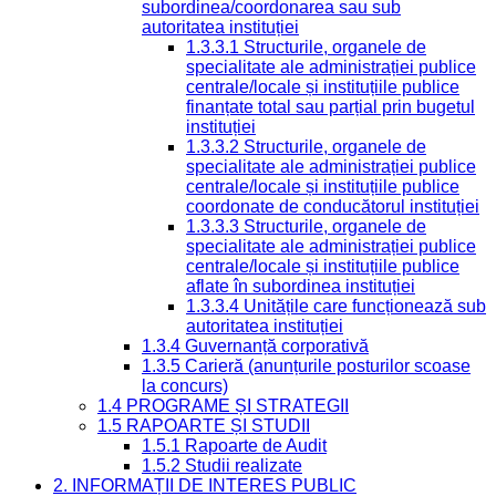
subordinea/coordonarea sau sub
autoritatea instituției
1.3.3.1 Structurile, organele de
specialitate ale administrației publice
centrale/locale și instituțiile publice
finanțate total sau parțial prin bugetul
instituției
1.3.3.2 Structurile, organele de
specialitate ale administrației publice
centrale/locale și instituțiile publice
coordonate de conducătorul instituției
1.3.3.3 Structurile, organele de
specialitate ale administrației publice
centrale/locale și instituțiile publice
aflate în subordinea instituției
1.3.3.4 Unitățile care funcționează sub
autoritatea instituției
1.3.4 Guvernanță corporativă
1.3.5 Carieră (anunțurile posturilor scoase
la concurs)
1.4 PROGRAME ȘI STRATEGII
1.5 RAPOARTE ȘI STUDII
1.5.1 Rapoarte de Audit
1.5.2 Studii realizate
2. INFORMAȚII DE INTERES PUBLIC