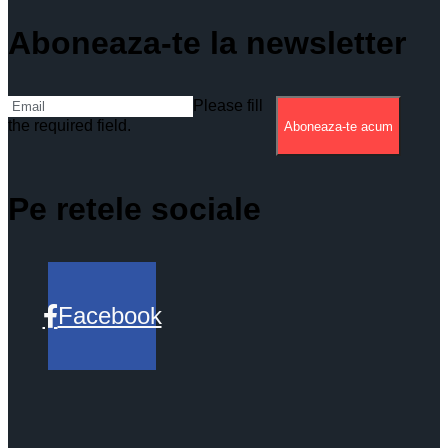
Aboneaza-te la newsletter
Please fill
the required field.
Aboneaza-te acum
Pe retele sociale
Facebook