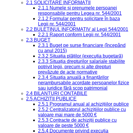
2.1 SOLICITARE INFORMAȚII
2.1.1 Numele și prenumele persoanei
responsabile pentru Legea nr. 544/2001
2.1.2 Formular pentru solicitare în baza
Legii nr. 544/2001
2.2 BULETINUL INFORMATIV al Legii 544/2001
2.2.1 Raport conform Legii nr. 544/2001
2.3 BUGET
2.3.1 Buget pe surse financiare (începând
cu anul 2015)
2.3.2 Situația plăților (execuția bugetară)
2.3.3 Situația drepturilor salariale stabilite
potrivit legii, precum și alte drepturi
prevăzute de acte normative
2.3.4 Situația anuală a finanțărilor
nerambursabile acordate persoanelor fizice
sau juridice fără scop patrimonial
2.4 BILANȚURI CONTABILE
2.5 ACHIZIȚII PUBLICE
2.5.1 Programul anual al achizițiilor publice
2.5.2 Centralizatorul achizițiilor publice cu
valoare mai mare de 5000 €
2.5.3 Contracte de achiziții publice cu
valoare de peste 5000 €
2.5.4 Documente privind execuția