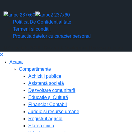
Politica De Confidențialitate
Termeni și condiții
Protectia datelor cu caracter personal
© Copyright 2026 | Design & Devlopment by vreausite.eu
Acasa
Compartimente
Achiziții publice
Asistență socială
Dezvoltare comunitară
Educație și Cultură
Financiar Contabil
Juridic si resurse umane
Registrul agricol
Starea civilă