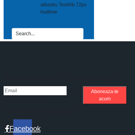
Aboneaza-te la newsletter
Please
Aboneaza-te
fill the required field.
acum
Pe retele sociale
Facebook