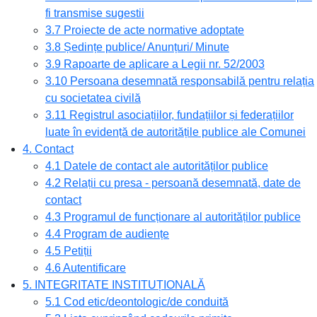
fi transmise sugestii
3.7 Proiecte de acte normative adoptate
3.8 Ședințe publice/ Anunțuri/ Minute
3.9 Rapoarte de aplicare a Legii nr. 52/2003
3.10 Persoana desemnată responsabilă pentru relația
cu societatea civilă
3.11 Registrul asociațiilor, fundațiilor și federațiilor
luate în evidență de autoritățile publice ale Comunei
4. Contact
4.1 Datele de contact ale autorităților publice
4.2 Relații cu presa - persoană desemnată, date de
contact
4.3 Programul de funcționare al autorităților publice
4.4 Program de audiențe
4.5 Petiții
4.6 Autentificare
5. INTEGRITATE INSTITUȚIONALĂ
5.1 Cod etic/deontologic/de conduită