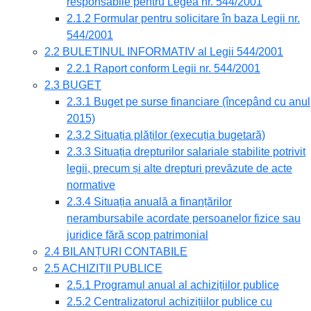
responsabile pentru Legea nr. 544/2001
2.1.2 Formular pentru solicitare în baza Legii nr.
544/2001
2.2 BULETINUL INFORMATIV al Legii 544/2001
2.2.1 Raport conform Legii nr. 544/2001
2.3 BUGET
2.3.1 Buget pe surse financiare (începând cu anul
2015)
2.3.2 Situația plăților (execuția bugetară)
2.3.3 Situația drepturilor salariale stabilite potrivit
legii, precum și alte drepturi prevăzute de acte
normative
2.3.4 Situația anuală a finanțărilor
nerambursabile acordate persoanelor fizice sau
juridice fără scop patrimonial
2.4 BILANȚURI CONTABILE
2.5 ACHIZIȚII PUBLICE
2.5.1 Programul anual al achizițiilor publice
2.5.2 Centralizatorul achizițiilor publice cu