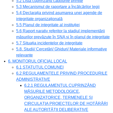
5.2 Lista cuprinzând cadourile primite
5.3 Mecanismul de raportare a încălcărilor legii
5.4 Declarația privind asumarea unei agende de
integritate organizațională
5.5 Planul de integritate al instituției
5.6 Raport narativ referitor la stadiul implementării
măsurilor prevăzute în SNA și în planul de integritate
5.7 Situația incidentelor de integritate
5.8. Studii/ Cercetări/ Ghiduri/ Materiale informative
relevante
6. MONITORUL OFICIAL LOCAL
6.1 STATUTUL COMUNEI
6.2 REGULAMENTELE PRIVIND PROCEDURILE
ADMINISTRATIVE
6.2.1 REGULAMENTUL CUPRINZÂND
MĂSURILE METODOLOGICE,
ORGANIZATORICE, TERMENELE ȘI
CIRCULAȚIA PROIECTELOR DE HOTĂRÂRI
ALE AUTORITĂȚII DELIBERATIVE