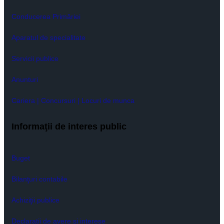
Conducerea Primăriei
Aparatul de specialitate
Servicii publice
Anunturi
Cariera | Concursuri | Locuri de munca
Informaţii de interes public
Buget
Bilanţuri contabile
Achiziţii publice
Declaratii de avere si interese