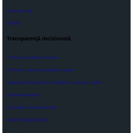
Formulare tip
GDPR
Transparenţă decizională
Proiecte de acte normative
Formular colectare propuneri, opinii
Registru consemnare si analizare propuneri, opinii
Dezbateri publice
Consultari interministeriale
Video Şedinţe publice