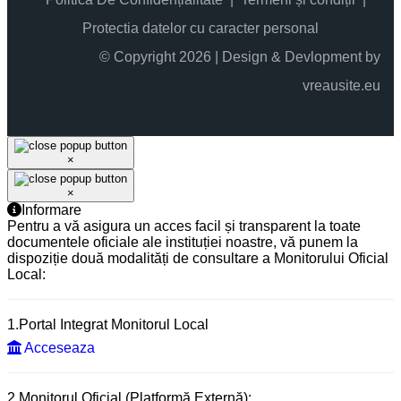
Protectia datelor cu caracter personal
© Copyright 2026 | Design & Devlopment by
vreausite.eu
×
×
Informare
Pentru a vă asigura un acces facil și transparent la toate
documentele oficiale ale instituției noastre, vă punem la
dispoziție două modalități de consultare a Monitorului Oficial
Local:
1.Portal Integrat Monitorul Local
Acceseaza
2.Monitorul Oficial (Platformă Externă):