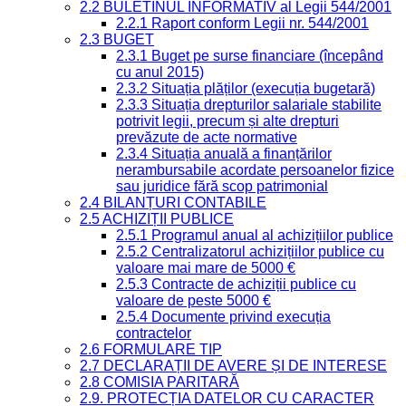
2.2 BULETINUL INFORMATIV al Legii 544/2001
2.2.1 Raport conform Legii nr. 544/2001
2.3 BUGET
2.3.1 Buget pe surse financiare (începând
cu anul 2015)
2.3.2 Situația plăților (execuția bugetară)
2.3.3 Situația drepturilor salariale stabilite
potrivit legii, precum și alte drepturi
prevăzute de acte normative
2.3.4 Situația anuală a finanțărilor
nerambursabile acordate persoanelor fizice
sau juridice fără scop patrimonial
2.4 BILANȚURI CONTABILE
2.5 ACHIZIȚII PUBLICE
2.5.1 Programul anual al achizițiilor publice
2.5.2 Centralizatorul achizițiilor publice cu
valoare mai mare de 5000 €
2.5.3 Contracte de achiziții publice cu
valoare de peste 5000 €
2.5.4 Documente privind execuția
contractelor
2.6 FORMULARE TIP
2.7 DECLARAȚII DE AVERE ȘI DE INTERESE
2.8 COMISIA PARITARĂ
2.9. PROTECȚIA DATELOR CU CARACTER