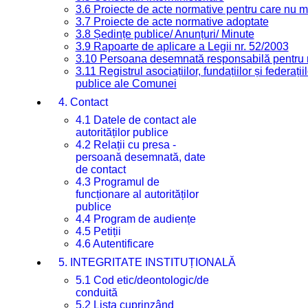
3.6 Proiecte de acte normative pentru care nu ma
3.7 Proiecte de acte normative adoptate
3.8 Ședințe publice/ Anunțuri/ Minute
3.9 Rapoarte de aplicare a Legii nr. 52/2003
3.10 Persoana desemnată responsabilă pentru re
3.11 Registrul asociațiilor, fundațiilor și federații
publice ale Comunei
4. Contact
4.1 Datele de contact ale
autorităților publice
4.2 Relații cu presa -
persoană desemnată, date
de contact
4.3 Programul de
funcționare al autorităților
publice
4.4 Program de audiențe
4.5 Petiții
4.6 Autentificare
5. INTEGRITATE INSTITUȚIONALĂ
5.1 Cod etic/deontologic/de
conduită
5.2 Lista cuprinzând