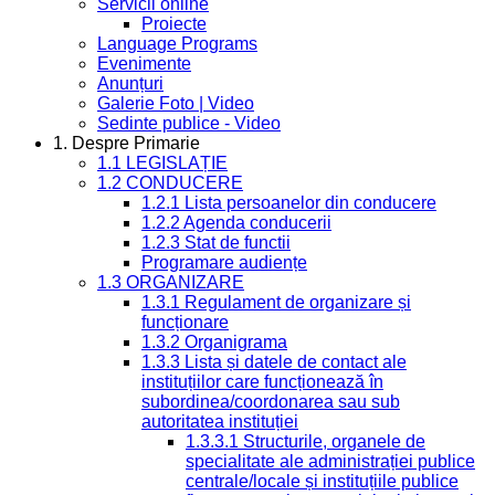
Servicii online
Proiecte
Language Programs
Evenimente
Anunțuri
Galerie Foto | Video
Sedinte publice - Video
1. Despre Primarie
1.1 LEGISLAȚIE
1.2 CONDUCERE
1.2.1 Lista persoanelor din conducere
1.2.2 Agenda conducerii
1.2.3 Stat de functii
Programare audiențe
1.3 ORGANIZARE
1.3.1 Regulament de organizare și
funcționare
1.3.2 Organigrama
1.3.3 Lista și datele de contact ale
instituțiilor care funcționează în
subordinea/coordonarea sau sub
autoritatea instituției
1.3.3.1 Structurile, organele de
specialitate ale administrației publice
centrale/locale și instituțiile publice