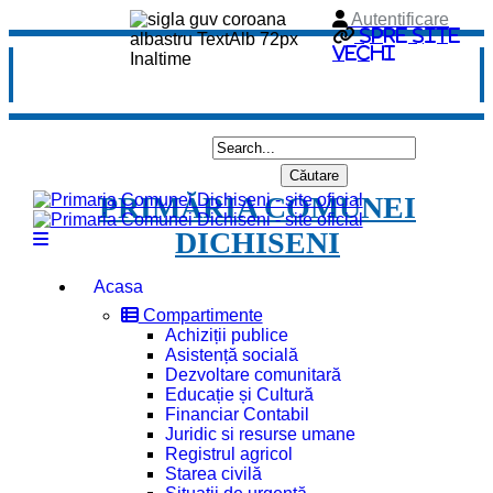
Autentificare
Spre site
vechi
PRIMĂRIA COMUNEI
DICHISENI
Acasa
Compartimente
Achiziții publice
Asistență socială
Dezvoltare comunitară
Educație și Cultură
Financiar Contabil
Juridic si resurse umane
Registrul agricol
Starea civilă