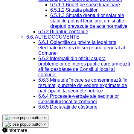
6.5.1.1 Buget pe surse financiare
6.5.1.2 Situatia platilor
6.5.1.3 Situatia drepturilor salariale
stabilite potrivit legii, precum si alte
drepturi prevazute de acte normative
6.5.2 Bilanturi contabile
6.6. ALTE DOCUMENTE
6.6.1 Obiecțiile cu privire la legalitate,
efectuate în scris de secretarul general al
Comunei
6.6.2 Informații din oficiu asupra
problemelor de interes public care urmează
să fie dezbătute de Consiliul local al
comunei
6.6.3 Minutele în care se consemnează, în
rezumat, punctele de vedere exprimate de
participanți la ședinele publice
6.6.4 Procesele-verbale ale ședințelor
Consiliului local al comunei
6.6.5 Declarații de căsătorie
×
×
Informare