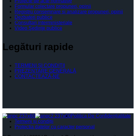
Proiecte de acte normative
Formular colectare propuneri, opinii
Registru consemnare si analizare propuneri, opinii
Dezbateri publice
Consultari interministeriale
Video Şedinţe publice
Legături rapide
TERMENI ŞI CONDIŢII
PREZENTARE GENERALĂ
CONTACTEAZĂ-NE
Politica De Confidențialitate
Termeni și condiții
Protectia datelor cu caracter personal