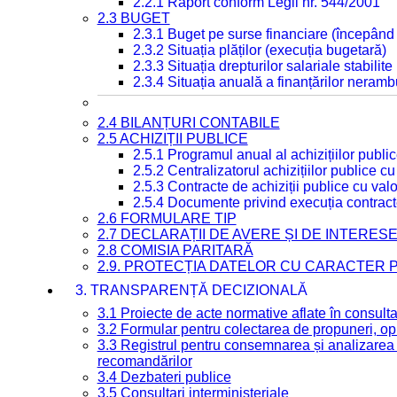
2.2.1 Raport conform Legii nr. 544/2001
2.3 BUGET
2.3.1 Buget pe surse financiare (începând
2.3.2 Situația plăților (execuția bugetară)
2.3.3 Situația drepturilor salariale stabilit
2.3.4 Situația anuală a finanțărilor neramb
2.4 BILANȚURI CONTABILE
2.5 ACHIZIȚII PUBLICE
2.5.1 Programul anual al achizițiilor publi
2.5.2 Centralizatorul achizițiilor publice 
2.5.3 Contracte de achiziții publice cu va
2.5.4 Documente privind execuția contract
2.6 FORMULARE TIP
2.7 DECLARAȚII DE AVERE ȘI DE INTERES
2.8 COMISIA PARITARĂ
2.9. PROTECȚIA DATELOR CU CARACTER
3. TRANSPARENȚĂ DECIZIONALĂ
3.1 Proiecte de acte normative aflate în consult
3.2 Formular pentru colectarea de propuneri, opi
3.3 Registrul pentru consemnarea și analizarea p
recomandărilor
3.4 Dezbateri publice
3.5 Consultari interministeriale