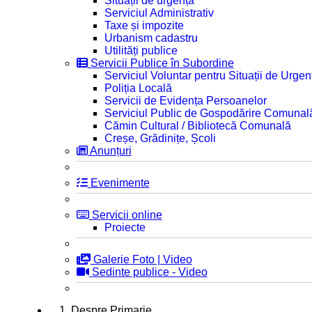
Situații de urgență
Serviciul Administrativ
Taxe și impozite
Urbanism cadastru
Utilități publice
Servicii Publice în Subordine
Serviciul Voluntar pentru Situații de Urgen
Poliția Locală
Servicii de Evidența Persoanelor
Serviciul Public de Gospodărire Comunal
Cămin Cultural / Bibliotecă Comunală
Creșe, Grădinițe, Școli
Anunțuri
Evenimente
Servicii online
Proiecte
Galerie Foto | Video
Sedinte publice - Video
1. Despre Primarie