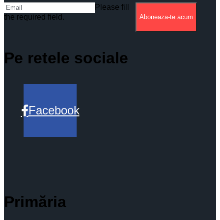
Please fill
the required field.
Aboneaza-te acum
Pe retele sociale
Facebook
Primăria