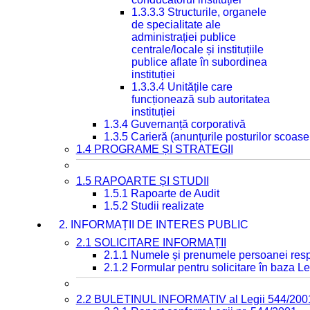
1.3.3.3 Structurile, organele
de specialitate ale
administrației publice
centrale/locale și instituțiile
publice aflate în subordinea
instituției
1.3.3.4 Unitățile care
funcționează sub autoritatea
instituției
1.3.4 Guvernanță corporativă
1.3.5 Carieră (anunțurile posturilor scoase
1.4 PROGRAME ȘI STRATEGII
1.5 RAPOARTE ȘI STUDII
1.5.1 Rapoarte de Audit
1.5.2 Studii realizate
2. INFORMAȚII DE INTERES PUBLIC
2.1 SOLICITARE INFORMAȚII
2.1.1 Numele și prenumele persoanei resp
2.1.2 Formular pentru solicitare în baza Le
2.2 BULETINUL INFORMATIV al Legii 544/200