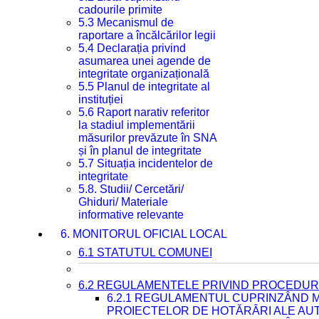
cadourile primite
5.3 Mecanismul de
raportare a încălcărilor legii
5.4 Declarația privind
asumarea unei agende de
integritate organizațională
5.5 Planul de integritate al
instituției
5.6 Raport narativ referitor
la stadiul implementării
măsurilor prevăzute în SNA
și în planul de integritate
5.7 Situația incidentelor de
integritate
5.8. Studii/ Cercetări/
Ghiduri/ Materiale
informative relevante
6. MONITORUL OFICIAL LOCAL
6.1 STATUTUL COMUNEI
6.2 REGULAMENTELE PRIVIND PROCEDURI
6.2.1 REGULAMENTUL CUPRINZÂND M
PROIECTELOR DE HOTĂRÂRI ALE AUT