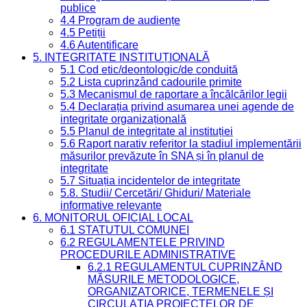
publice
4.4 Program de audiențe
4.5 Petiții
4.6 Autentificare
5. INTEGRITATE INSTITUȚIONALĂ
5.1 Cod etic/deontologic/de conduită
5.2 Lista cuprinzând cadourile primite
5.3 Mecanismul de raportare a încălcărilor legii
5.4 Declarația privind asumarea unei agende de
integritate organizațională
5.5 Planul de integritate al instituției
5.6 Raport narativ referitor la stadiul implementării
măsurilor prevăzute în SNA și în planul de
integritate
5.7 Situația incidentelor de integritate
5.8. Studii/ Cercetări/ Ghiduri/ Materiale
informative relevante
6. MONITORUL OFICIAL LOCAL
6.1 STATUTUL COMUNEI
6.2 REGULAMENTELE PRIVIND
PROCEDURILE ADMINISTRATIVE
6.2.1 REGULAMENTUL CUPRINZÂND
MĂSURILE METODOLOGICE,
ORGANIZATORICE, TERMENELE ȘI
CIRCULAȚIA PROIECTELOR DE