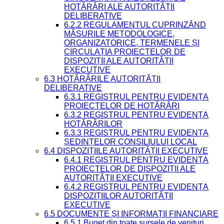
HOTĂRÂRI ALE AUTORITĂȚII
DELIBERATIVE
6.2.2 REGULAMENTUL CUPRINZÂND
MĂSURILE METODOLOGICE,
ORGANIZATORICE, TERMENELE ȘI
CIRCULAȚIA PROIECTELOR DE
DISPOZIȚII ALE AUTORITĂȚII
EXECUTIVE
6.3 HOTĂRÂRILE AUTORITĂȚII
DELIBERATIVE
6.3.1 REGISTRUL PENTRU EVIDENȚA
PROIECTELOR DE HOTĂRÂRI
6.3.2 REGISTRUL PENTRU EVIDENȚA
HOTĂRÂRILOR
6.3.3 REGISTRUL PENTRU EVIDENȚA
ȘEDINȚELOR CONSILIULUI LOCAL
6.4 DISPOZIȚIILE AUTORITĂȚII EXECUTIVE
6.4.1 REGISTRUL PENTRU EVIDENȚA
PROIECTELOR DE DISPOZIȚII ALE
AUTORITĂȚII EXECUTIVE
6.4.2 REGISTRUL PENTRU EVIDENȚA
DISPOZIȚIILOR AUTORITĂȚII
EXECUTIVE
6.5 DOCUMENTE ȘI INFORMAȚII FINANCIARE
6.5.1 Buget din toate sursele de venituri