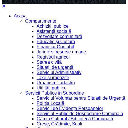
© Copyright 2026 | Design & Devlopment by vreausite.eu
Acasa
Compartimente
Achiziții publice
Asistență socială
Dezvoltare comunitară
Educație și Cultură
Financiar Contabil
Juridic si resurse umane
Registrul agricol
Starea civilă
Situații de urgență
Serviciul Administrativ
Taxe și impozite
Urbanism cadastru
Utilități publice
Servicii Publice în Subordine
Serviciul Voluntar pentru Situații de Urgență
Poliția Locală
Servicii de Evidența Persoanelor
Serviciul Public de Gospodărire Comunală
Cămin Cultural / Bibliotecă Comunală
Creșe, Grădinițe, Școli