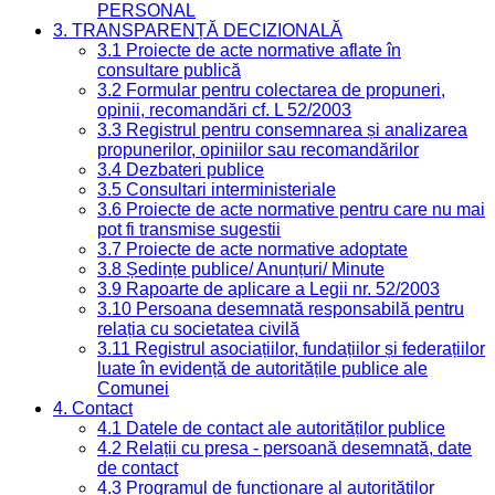
PERSONAL
3. TRANSPARENȚĂ DECIZIONALĂ
3.1 Proiecte de acte normative aflate în
consultare publică
3.2 Formular pentru colectarea de propuneri,
opinii, recomandări cf. L 52/2003
3.3 Registrul pentru consemnarea și analizarea
propunerilor, opiniilor sau recomandărilor
3.4 Dezbateri publice
3.5 Consultari interministeriale
3.6 Proiecte de acte normative pentru care nu mai
pot fi transmise sugestii
3.7 Proiecte de acte normative adoptate
3.8 Ședințe publice/ Anunțuri/ Minute
3.9 Rapoarte de aplicare a Legii nr. 52/2003
3.10 Persoana desemnată responsabilă pentru
relația cu societatea civilă
3.11 Registrul asociațiilor, fundațiilor și federațiilor
luate în evidență de autoritățile publice ale
Comunei
4. Contact
4.1 Datele de contact ale autorităților publice
4.2 Relații cu presa - persoană desemnată, date
de contact
4.3 Programul de funcționare al autorităților