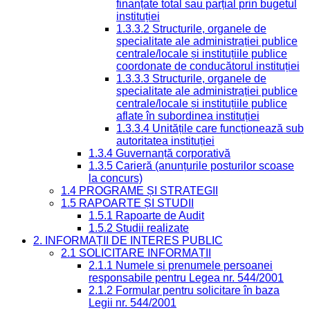
finanțate total sau parțial prin bugetul
instituției
1.3.3.2 Structurile, organele de
specialitate ale administrației publice
centrale/locale și instituțiile publice
coordonate de conducătorul instituției
1.3.3.3 Structurile, organele de
specialitate ale administrației publice
centrale/locale și instituțiile publice
aflate în subordinea instituției
1.3.3.4 Unitățile care funcționează sub
autoritatea instituției
1.3.4 Guvernanță corporativă
1.3.5 Carieră (anunțurile posturilor scoase
la concurs)
1.4 PROGRAME ȘI STRATEGII
1.5 RAPOARTE ȘI STUDII
1.5.1 Rapoarte de Audit
1.5.2 Studii realizate
2. INFORMAȚII DE INTERES PUBLIC
2.1 SOLICITARE INFORMAȚII
2.1.1 Numele și prenumele persoanei
responsabile pentru Legea nr. 544/2001
2.1.2 Formular pentru solicitare în baza
Legii nr. 544/2001