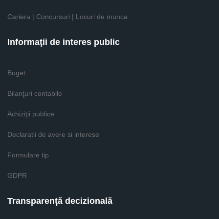
Cariera | Concursuri | Locuri de munca
Informaţii de interes public
Buget
Bilanţuri contabile
Achiziţii publice
Declaratii de avere si interese
Formulare tip
GDPR
Transparenţă decizională