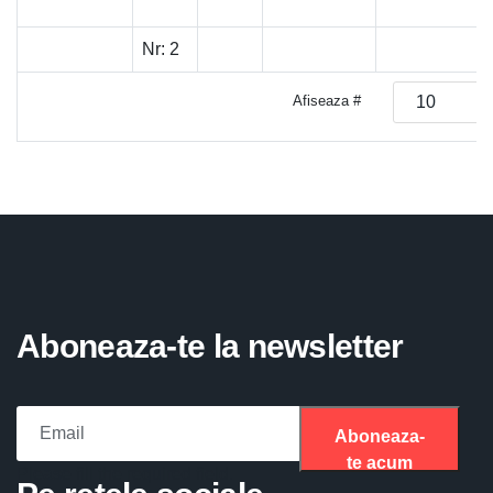
Nr:
2
Afiseaza #
Aboneaza-te la newsletter
Aboneaza-
te acum
Please fill the required field.