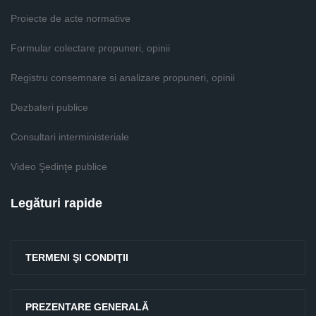
Proiecte de acte normative
Formular colectare propuneri, opinii
Registru consemnare si analizare propuneri, opinii
Dezbateri publice
Consultari interministeriale
Video Şedinţe publice
Legături rapide
TERMENI ŞI CONDIŢII
PREZENTARE GENERALĂ