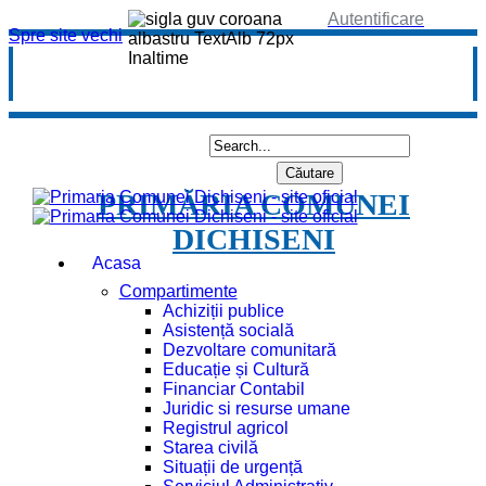
Autentificare
Spre site vechi
PRIMĂRIA COMUNEI
DICHISENI
Acasa
Compartimente
Achiziții publice
Asistență socială
Dezvoltare comunitară
Educație și Cultură
Financiar Contabil
Juridic si resurse umane
Registrul agricol
Starea civilă
Situații de urgență