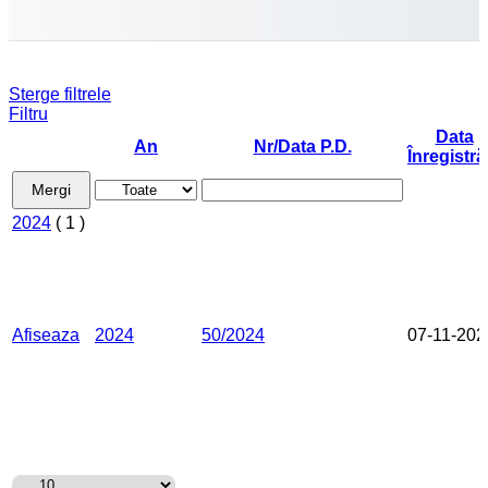
Sterge filtrele
Filtru
Data
An
Nr/Data P.D.
Înregistrăr
Mergi
2024
( 1 )
Afiseaza
2024
50/2024
07-11-202