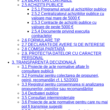
2.4 BILANȚURI CONTABILE
2.5 ACHIZIȚII PUBLICE
2.5.1 Programul anual al achizițiilor publice
2.5.2 Centralizatorul achizițiilor publice cu
valoare mai mare de 5000 €
2.5.3 Contracte de achiziții publice cu
valoare de peste 5000 €
2.5.4 Documente privind execuția
contractelor
2.6 FORMULARE TIP
2.7 DECLARAȚII DE AVERE ȘI DE INTERESE
2.8 COMISIA PARITARĂ
2.9. PROTECȚIA DATELOR CU CARACTER
PERSONAL
3. TRANSPARENȚĂ DECIZIONALĂ
3.1 Proiecte de acte normative aflate în
consultare publică
3.2 Formular pentru colectarea de propuneri,
opinii, recomandări cf. L 52/2003
3.3 Registrul pentru consemnarea și analizarea
propunerilor, opiniilor sau recomandărilor
3.4 Dezbateri publice
3.5 Consultari interministeriale
3.6 Proiecte de acte normative pentru care nu mai
pot fi transmise sugestii