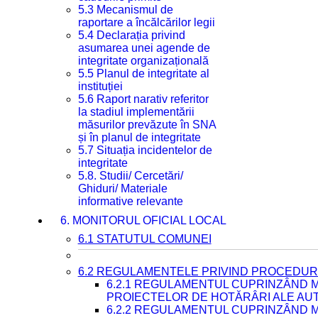
5.3 Mecanismul de
raportare a încălcărilor legii
5.4 Declarația privind
asumarea unei agende de
integritate organizațională
5.5 Planul de integritate al
instituției
5.6 Raport narativ referitor
la stadiul implementării
măsurilor prevăzute în SNA
și în planul de integritate
5.7 Situația incidentelor de
integritate
5.8. Studii/ Cercetări/
Ghiduri/ Materiale
informative relevante
6. MONITORUL OFICIAL LOCAL
6.1 STATUTUL COMUNEI
6.2 REGULAMENTELE PRIVIND PROCEDURI
6.2.1 REGULAMENTUL CUPRINZÂND M
PROIECTELOR DE HOTĂRÂRI ALE AUT
6.2.2 REGULAMENTUL CUPRINZÂND M