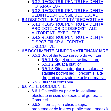
6.3.2 REGISTRUL PENTRU EVIDENȚA
HOTĂRÂRILOR
6.3.3 REGISTRUL PENTRU EVIDENȚA
ȘEDINȚELOR CONSILIULUI LOCAL
6.4 DISPOZIȚIILE AUTORITĂȚII EXECUTIVE
6.4.1 REGISTRUL PENTRU EVIDENȚA
PROIECTELOR DE DISPOZIȚII ALE
AUTORITĂȚII EXECUTIVE
6.4.2 REGISTRUL PENTRU EVIDENȚA
DISPOZIȚIILOR AUTORITĂȚII
EXECUTIVE
6.5 DOCUMENTE ȘI INFORMAȚII FINANCIARE
6.5.1 Buget din toate sursele de venituri
6.5.1.1 Buget pe surse financiare
6.5.1.2 Situatia platilor
6.5.1.3 Situatia drepturilor salariale
stabilite potrivit legii, precum si alte
drepturi prevazute de acte normative
6.5.2 Bilanturi contabile
6.6. ALTE DOCUMENTE
6.6.1 Obiecțiile cu privire la legalitate,
efectuate în scris de secretarul general al
Comunei
6.6.2 Informații din oficiu asupra
problemelor de interes public care urmează