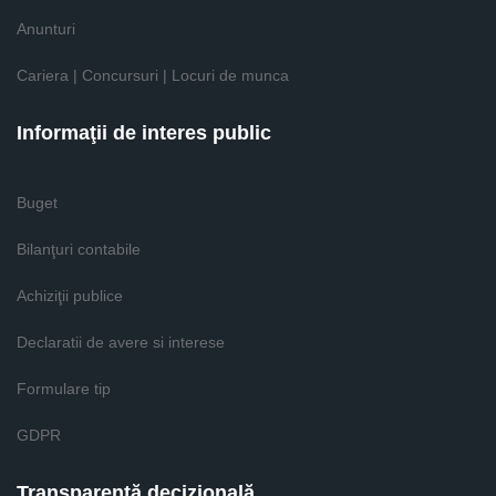
Anunturi
Cariera | Concursuri | Locuri de munca
Informaţii de interes public
Buget
Bilanţuri contabile
Achiziţii publice
Declaratii de avere si interese
Formulare tip
GDPR
Transparenţă decizională