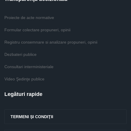
Proiecte de acte normative
Formular colectare propuneri, opinii
Registru consemnare si analizare propuneri, opinii
Dezbateri publice
Consultari interministeriale
Video Şedinţe publice
Legături rapide
TERMENI ŞI CONDIŢII