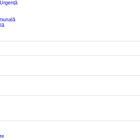
e Urgență
omunală
lă
re