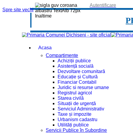
Autentificare
Spre site vechi
P
Acasa
Compartimente
Achiziții publice
Asistență socială
Dezvoltare comunitară
Educație și Cultură
Financiar Contabil
Juridic si resurse umane
Registrul agricol
Starea civilă
Situații de urgență
Serviciul Administrativ
Taxe și impozite
Urbanism cadastru
Utilități publice
Servicii Publice în Subordine