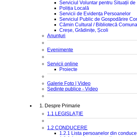
Serviciul Voluntar pentru Situații d
Poliția Locală
Servicii de Evidența Persoanelor
Serviciul Public de Gospodărire C
Cămin Cultural / Bibliotecă Comuna
Creșe, Grădinițe, Școli
Anunțuri
Evenimente
Servicii online
Proiecte
Galerie Foto | Video
Sedinte publice - Video
1. Despre Primarie
1.1 LEGISLAȚIE
1.2 CONDUCERE
1.2.1 Lista persoanelor din conduce