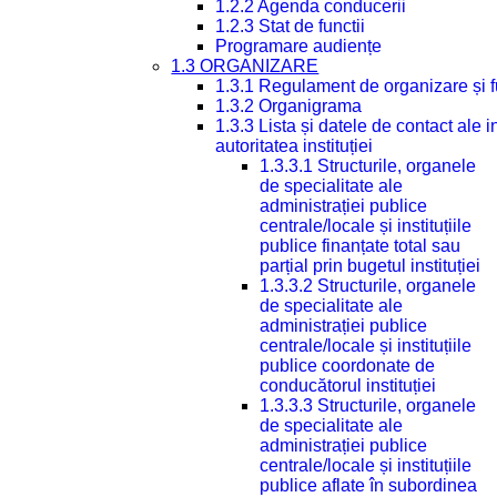
1.2.2 Agenda conducerii
1.2.3 Stat de functii
Programare audiențe
1.3 ORGANIZARE
1.3.1 Regulament de organizare și 
1.3.2 Organigrama
1.3.3 Lista și datele de contact ale
autoritatea instituției
1.3.3.1 Structurile, organele
de specialitate ale
administrației publice
centrale/locale și instituțiile
publice finanțate total sau
parțial prin bugetul instituției
1.3.3.2 Structurile, organele
de specialitate ale
administrației publice
centrale/locale și instituțiile
publice coordonate de
conducătorul instituției
1.3.3.3 Structurile, organele
de specialitate ale
administrației publice
centrale/locale și instituțiile
publice aflate în subordinea