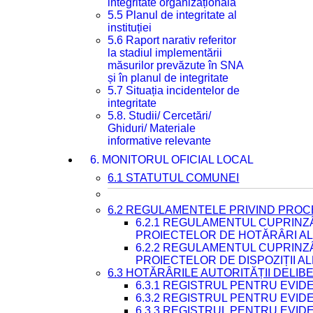
integritate organizațională
5.5 Planul de integritate al
instituției
5.6 Raport narativ referitor
la stadiul implementării
măsurilor prevăzute în SNA
și în planul de integritate
5.7 Situația incidentelor de
integritate
5.8. Studii/ Cercetări/
Ghiduri/ Materiale
informative relevante
6. MONITORUL OFICIAL LOCAL
6.1 STATUTUL COMUNEI
6.2 REGULAMENTELE PRIVIND PROC
6.2.1 REGULAMENTUL CUPRINZ
PROIECTELOR DE HOTĂRÂRI ALE
6.2.2 REGULAMENTUL CUPRINZ
PROIECTELOR DE DISPOZIȚII A
6.3 HOTĂRÂRILE AUTORITĂȚII DELIB
6.3.1 REGISTRUL PENTRU EVI
6.3.2 REGISTRUL PENTRU EVI
6.3.3 REGISTRUL PENTRU EVID