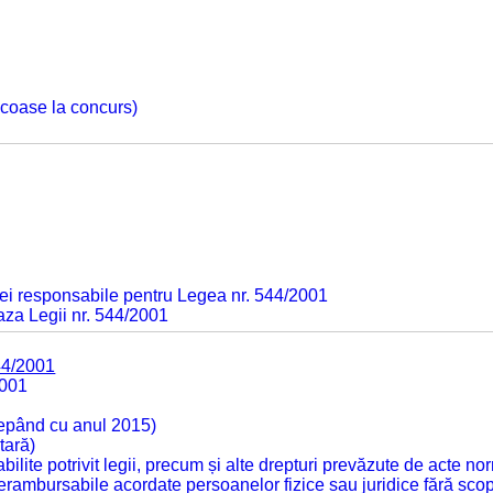
 scoase la concurs)
ei responsabile pentru Legea nr. 544/2001
baza Legii nr. 544/2001
44/2001
2001
cepând cu anul 2015)
tară)
tabilite potrivit legii, precum și alte drepturi prevăzute de acte no
 nerambursabile acordate persoanelor fizice sau juridice fără sco