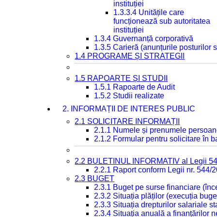
instituției
1.3.3.4 Unitățile care
funcționează sub autoritatea
instituției
1.3.4 Guvernanță corporativă
1.3.5 Carieră (anunțurile posturilor
1.4 PROGRAME ȘI STRATEGII
1.5 RAPOARTE ȘI STUDII
1.5.1 Rapoarte de Audit
1.5.2 Studii realizate
2. INFORMAȚII DE INTERES PUBLIC
2.1 SOLICITARE INFORMAȚII
2.1.1 Numele și prenumele persoan
2.1.2 Formular pentru solicitare în 
2.2 BULETINUL INFORMATIV al Legii 5
2.2.1 Raport conform Legii nr. 544/
2.3 BUGET
2.3.1 Buget pe surse financiare (în
2.3.2 Situația plăților (execuția buge
2.3.3 Situația drepturilor salariale s
2.3.4 Situația anuală a finanțărilor