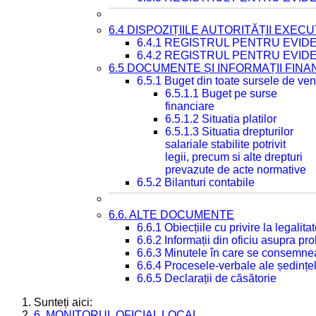
6.4 DISPOZIȚIILE AUTORITĂȚII EXECU
6.4.1 REGISTRUL PENTRU EVID
6.4.2 REGISTRUL PENTRU EVID
6.5 DOCUMENTE ȘI INFORMAȚII FIN
6.5.1 Buget din toate sursele de veni
6.5.1.1 Buget pe surse
financiare
6.5.1.2 Situatia platilor
6.5.1.3 Situatia drepturilor
salariale stabilite potrivit
legii, precum si alte drepturi
prevazute de acte normative
6.5.2 Bilanturi contabile
6.6. ALTE DOCUMENTE
6.6.1 Obiecțiile cu privire la legali
6.6.2 Informații din oficiu asupra p
6.6.3 Minutele în care se consemnea
6.6.4 Procesele-verbale ale ședințel
6.6.5 Declarații de căsătorie
Sunteți aici:
6. MONITORUL OFICIAL LOCAL