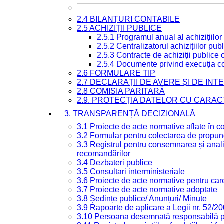
2.4 BILANȚURI CONTABILE
2.5 ACHIZIȚII PUBLICE
2.5.1 Programul anual al achizițiilor
2.5.2 Centralizatorul achizițiilor p
2.5.3 Contracte de achiziții publice
2.5.4 Documente privind execuția co
2.6 FORMULARE TIP
2.7 DECLARAȚII DE AVERE ȘI DE IN
2.8 COMISIA PARITARĂ
2.9. PROTECȚIA DATELOR CU CARA
3. TRANSPARENȚĂ DECIZIONALĂ
3.1 Proiecte de acte normative aflate în c
3.2 Formular pentru colectarea de propune
3.3 Registrul pentru consemnarea și anali
recomandărilor
3.4 Dezbateri publice
3.5 Consultari interministeriale
3.6 Proiecte de acte normative pentru care
3.7 Proiecte de acte normative adoptate
3.8 Ședințe publice/ Anunțuri/ Minute
3.9 Rapoarte de aplicare a Legii nr. 52/2
3.10 Persoana desemnată responsabilă pen