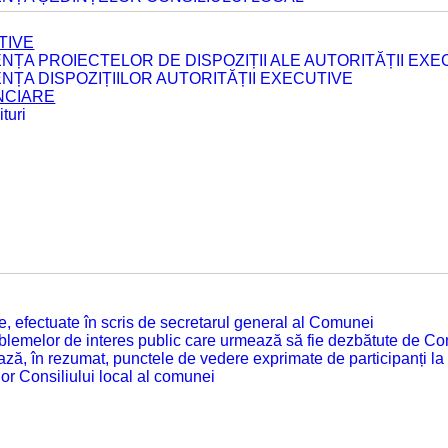
TIVE
ENȚA PROIECTELOR DE DISPOZIȚII ALE AUTORITĂȚII EXE
ENȚA DISPOZIȚIILOR AUTORITĂȚII EXECUTIVE
ANCIARE
turi
tate, efectuate în scris de secretarul general al Comunei
roblemelor de interes public care urmează să fie dezbătute de Con
ză, în rezumat, punctele de vedere exprimate de participanți la
or Consiliului local al comunei