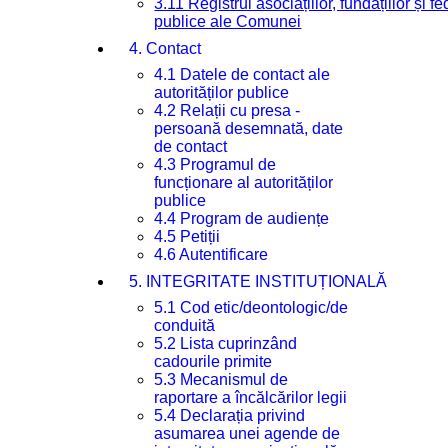
3.11 Registrul asociațiilor, fundațiilor și fe
publice ale Comunei
4. Contact
4.1 Datele de contact ale
autorităților publice
4.2 Relații cu presa -
persoană desemnată, date
de contact
4.3 Programul de
funcționare al autorităților
publice
4.4 Program de audiențe
4.5 Petiții
4.6 Autentificare
5. INTEGRITATE INSTITUȚIONALĂ
5.1 Cod etic/deontologic/de
conduită
5.2 Lista cuprinzând
cadourile primite
5.3 Mecanismul de
raportare a încălcărilor legii
5.4 Declarația privind
asumarea unei agende de