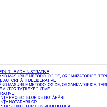
EDURILE ADMINISTRATIVE
ÂND MĂSURILE METODOLOGICE, ORGANIZATORICE, TERM
 AUTORITĂȚII DELIBERATIVE
ÂND MĂSURILE METODOLOGICE, ORGANIZATORICE, TERM
LE AUTORITĂȚII EXECUTIVE
ERATIVE
DENȚA PROIECTELOR DE HOTĂRÂRI
DENȚA HOTĂRÂRILOR
ENȚA ȘEDINȚELOR CONSILIULUI LOCAL