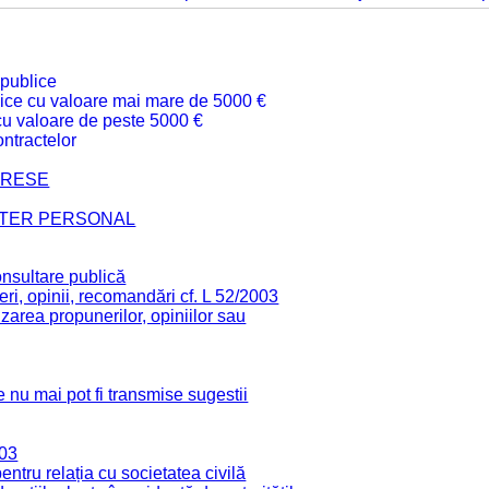
 publice
ublice cu valoare mai mare de 5000 €
 cu valoare de peste 5000 €
ntractelor
TERESE
CTER PERSONAL
onsultare publică
ri, opinii, recomandări cf. L 52/2003
zarea propunerilor, opiniilor sau
 nu mai pot fi transmise sugestii
003
tru relația cu societatea civilă