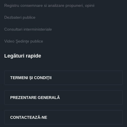
Registru consemnare si analizare propuneri, opinii
Dezbateri publice
Consultari interministeriale
Video Şedinţe publice
Legături rapide
TERMENI ŞI CONDIŢII
PREZENTARE GENERALĂ
CONTACTEAZĂ-NE