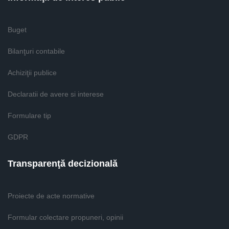
Buget
Bilanţuri contabile
Achiziţii publice
Declaratii de avere si interese
Formulare tip
GDPR
Transparenţă decizională
Proiecte de acte normative
Formular colectare propuneri, opinii