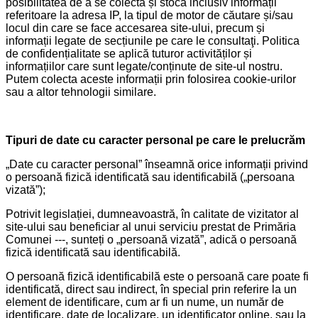
posibilitatea de a se colecta și stoca inclusiv informații
referitoare la adresa IP, la tipul de motor de căutare și/sau
locul din care se face accesarea site-ului, precum și
informații legate de secțiunile pe care le consultaţi. Politica
de confidențialitate se aplică tuturor activităților și
informațiilor care sunt legate/conținute de site-ul nostru.
Putem colecta aceste informații prin folosirea cookie-urilor
sau a altor tehnologii similare.
Tipuri de date cu caracter personal pe care le prelucrăm
„Date cu caracter personal” înseamnă orice informații privind
o persoană fizică identificată sau identificabilă („persoana
vizată”);
Potrivit legislației, dumneavoastră, în calitate de vizitator al
site-ului sau beneficiar al unui serviciu prestat de Primăria
Comunei ---, sunteți o „persoană vizată”, adică o persoană
fizică identificată sau identificabilă.
O persoană fizică identificabilă este o persoană care poate fi
identificată, direct sau indirect, în special prin referire la un
element de identificare, cum ar fi un nume, un număr de
identificare, date de localizare, un identificator online, sau la