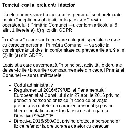
Temeiul legal al prelucrării datelor
Datele dumneavoastră cu caracter personal sunt prelucrate
pentru îndeplinirea obligațiilor legale care îi revin
operatorului ( Primăria Comunei ---), conform articolului 6
alin. 1 literele a), b) şi c) din GDPR.
În măsura în care sunt necesare categorii speciale de date
cu caracter personal, Primăria Comunei --- va solicita
consimțământul dvs. în conformitate cu prevederile art. 9 alin.
(2) lit. (a) din GDPR.
Legislația care guvernează, în principal, activitățile derulate
de serviciile / birourile / compartimentele din cadrul Primăriei
Comunei --- sunt următoarele:
Codul administrativ
Regulamentul 2016/679/UE, al Parlamentului
European și al Consiliului din 27 aprilie 2016 privind
protecția persoanelor fizice în ceea ce privește
prelucrarea datelor cu caracter personal și privind
libera circulație a acestor date și de abrogare a
Directivei 95/46/CE
Directiva 2016/680/CE, privind protecția persoanelor
fizice referitor la prelucrarea datelor cu caracter