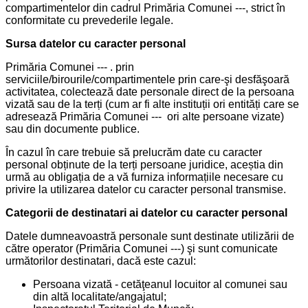
compartimentelor din cadrul Primăria Comunei ---, strict în
conformitate cu prevederile legale.
Sursa datelor cu caracter personal
Primăria Comunei --- . prin
serviciile/birourile/compartimentele prin care-şi desfăşoară
activitatea, colectează date personale direct de la persoana
vizată sau de la terți (cum ar fi alte instituții ori entități care se
adresează Primăria Comunei --- ori alte persoane vizate)
sau din documente publice.
În cazul în care trebuie să prelucrăm date cu caracter
personal obținute de la terți persoane juridice, aceștia din
urmă au obligația de a vă furniza informațiile necesare cu
privire la utilizarea datelor cu caracter personal transmise.
Categorii de destinatari ai datelor cu caracter personal
Datele dumneavoastră personale sunt destinate utilizării de
către operator (Primăria Comunei ---) şi sunt comunicate
următorilor destinatari, dacă este cazul:
Persoana vizată - cetăţeanul locuitor al comunei sau
din altă localitate/angajatul;