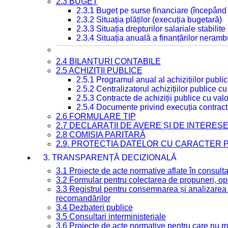
2.3 BUGET
2.3.1 Buget pe surse financiare (începând
2.3.2 Situația plăților (execuția bugetară)
2.3.3 Situația drepturilor salariale stabilit
2.3.4 Situația anuală a finanțărilor neramb
2.4 BILANȚURI CONTABILE
2.5 ACHIZIȚII PUBLICE
2.5.1 Programul anual al achizițiilor publi
2.5.2 Centralizatorul achizițiilor publice 
2.5.3 Contracte de achiziții publice cu va
2.5.4 Documente privind execuția contract
2.6 FORMULARE TIP
2.7 DECLARAȚII DE AVERE ȘI DE INTERES
2.8 COMISIA PARITARĂ
2.9. PROTECȚIA DATELOR CU CARACTER
3. TRANSPARENȚĂ DECIZIONALĂ
3.1 Proiecte de acte normative aflate în consult
3.2 Formular pentru colectarea de propuneri, opi
3.3 Registrul pentru consemnarea și analizarea p
recomandărilor
3.4 Dezbateri publice
3.5 Consultari interministeriale
3.6 Proiecte de acte normative pentru care nu ma