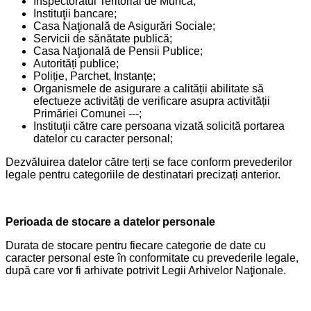
Inspectoratul Teritorial de Muncă;
Instituţii bancare;
Casa Naţională de Asigurări Sociale;
Servicii de sănătate publică;
Casa Naţională de Pensii Publice;
Autorități publice;
Poliție, Parchet, Instanțe;
Organismele de asigurare a calității abilitate să
efectueze activități de verificare asupra activității
Primăriei Comunei ---;
Instituţii către care persoana vizată solicită portarea
datelor cu caracter personal;
Dezvăluirea datelor către terți se face conform prevederilor
legale pentru categoriile de destinatari precizați anterior.
Perioada de stocare a datelor personale
Durata de stocare pentru fiecare categorie de date cu
caracter personal este în conformitate cu prevederile legale,
după care vor fi arhivate potrivit Legii Arhivelor Naţionale.