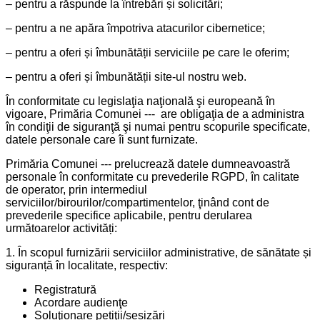
– pentru a răspunde la întrebări și solicitări;
– pentru a ne apăra împotriva atacurilor cibernetice;
– pentru a oferi și îmbunătății serviciile pe care le oferim;
– pentru a oferi și îmbunătății site-ul nostru web.
În conformitate cu legislaţia naţională şi europeană în
vigoare, Primăria Comunei --- are obligaţia de a administra
în condiţii de siguranţă şi numai pentru scopurile specificate,
datele personale care îi sunt furnizate.
Primăria Comunei --- prelucrează datele dumneavoastră
personale în conformitate cu prevederile RGPD, în calitate
de operator, prin intermediul
serviciilor/birourilor/compartimentelor, ţinând cont de
prevederile specifice aplicabile, pentru derularea
următoarelor activități:
1. În scopul furnizării serviciilor administrative, de sănătate și
siguranță în localitate, respectiv:
Registratură
Acordare audienţe
Soluţionare petiţii/sesizări