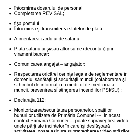
întocmirea dosarului de personal
Completarea REVISAL;
fişa postului
Întocmirea şi transmiterea statelor de plată;
Alimentarea cardului de salariu;
Plata salariului şi/sau altor sume (deconturi) prin
virament bancar;
Comunicarea angajat – angajator;
Respectarea oricărei cerinţe legale de reglementare în
domeniul sănătăţii şi securităţii muncii (colaborarea şi
schimbul de informaţii cu medicul de medicina a
muncii, prevenirea si stingerea incendiilor PSI/SU) ;
Declaraţia 112;
Monitorizarea/securitatea persoanelor, spaţiilor,
bunurilor utilizate de Primăria Comunei ---; în acest
context Primăria Comunei --- poate supraveghea video
unele părţi ale incintelor în care îşi desfăşoară
activitatea, poate asigura supravegherea video străzilor