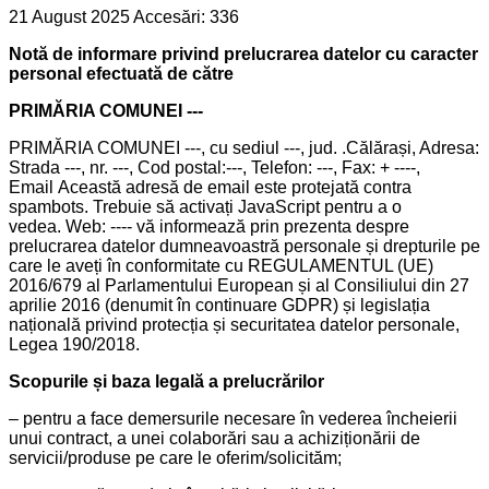
21 August 2025
Accesări: 336
Notă de informare privind prelucrarea datelor cu caracter
personal efectuată de către
PRIMĂRIA COMUNEI ---
PRIMĂRIA COMUNEI ---, cu sediul ---, jud. .Călărași, Adresa:
Strada ---, nr. ---, Cod postal:---, Telefon: ---, Fax: + ----,
Email
Această adresă de email este protejată contra
spambots. Trebuie să activați JavaScript pentru a o
vedea.
Web: ---- vă informează prin prezenta despre
prelucrarea datelor dumneavoastră personale și drepturile pe
care le aveți în conformitate cu REGULAMENTUL (UE)
2016/679 al Parlamentului European și al Consiliului din 27
aprilie 2016 (denumit în continuare GDPR) și legislația
națională privind protecția și securitatea datelor personale,
Legea 190/2018.
Scopurile și baza legală a prelucrărilor
– pentru a face demersurile necesare în vederea încheierii
unui contract, a unei colaborări sau a achiziționării de
servicii/produse pe care le oferim/solicităm;