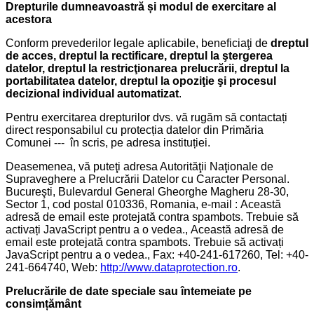
Drepturile dumneavoastră și modul de exercitare al
acestora
Conform prevederilor legale aplicabile, beneficiaţi de
dreptul
de acces, dreptul la rectificare, dreptul la ştergerea
datelor, dreptul la restricţionarea prelucrării, dreptul la
portabilitatea datelor, dreptul la opoziţie şi procesul
decizional individual automatizat
.
Pentru exercitarea drepturilor dvs. vă rugăm să contactați
direct responsabilul cu protecția datelor din Primăria
Comunei --- în scris, pe adresa instituției.
Deasemenea, vă puteţi adresa Autorităţii Naţionale de
Supraveghere a Prelucrării Datelor cu Caracter Personal.
Bucureşti, Bulevardul General Gheorghe Magheru 28-30,
Sector 1, cod postal 010336, Romania, e-mail :
Această
adresă de email este protejată contra spambots. Trebuie să
activați JavaScript pentru a o vedea.
,
Această adresă de
email este protejată contra spambots. Trebuie să activați
JavaScript pentru a o vedea.
, Fax: +40-241-617260, Tel: +40-
241-664740, Web:
http://www.dataprotection.ro
.
Prelucrările de date speciale sau întemeiate pe
consimțământ