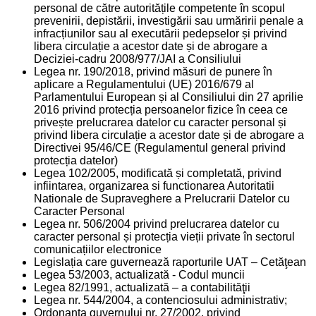
personal de către autoritățile competente în scopul
prevenirii, depistării, investigării sau urmăririi penale a
infracțiunilor sau al executării pedepselor și privind
libera circulație a acestor date și de abrogare a
Deciziei-cadru 2008/977/JAI a Consiliului
Legea nr. 190/2018, privind măsuri de punere în
aplicare a Regulamentului (UE) 2016/679 al
Parlamentului European și al Consiliului din 27 aprilie
2016 privind protecția persoanelor fizice în ceea ce
privește prelucrarea datelor cu caracter personal și
privind libera circulație a acestor date și de abrogare a
Directivei 95/46/CE (Regulamentul general privind
protecția datelor)
Legea 102/2005, modificată și completată, privind
infiintarea, organizarea si functionarea Autoritatii
Nationale de Supraveghere a Prelucrarii Datelor cu
Caracter Personal
Legea nr. 506/2004 privind prelucrarea datelor cu
caracter personal și protecția vieții private în sectorul
comunicațiilor electronice
Legislația care guvernează raporturile UAT – Cetăţean
Legea 53/2003, actualizată - Codul muncii
Legea 82/1991, actualizată – a contabilităţii
Legea nr. 544/2004, a contenciosului administrativ;
Ordonanţa guvernului nr. 27/2002, privind