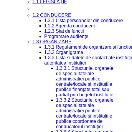
1.1 LEGISLAȚIE
1.2 CONDUCERE
1.2.1 Lista persoanelor din conducere
1.2.2 Agenda conducerii
1.2.3 Stat de functii
Programare audiențe
1.3 ORGANIZARE
1.3.1 Regulament de organizare și funcțio
1.3.2 Organigrama
1.3.3 Lista și datele de contact ale instit
autoritatea instituției
1.3.3.1 Structurile, organele
de specialitate ale
administrației publice
centrale/locale și instituțiile
publice finanțate total sau
parțial prin bugetul instituției
1.3.3.2 Structurile, organele
de specialitate ale
administrației publice
centrale/locale și instituțiile
publice coordonate de
conducătorul instituției
1.3.3.3 Structurile, organele