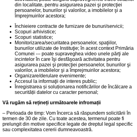
din localitate, pentru asigurarea pazei şi protecţiei
persoanelor, bunurilor şi valorilor, a imobilelor şi a
împrejmuirilor acestora;
Închieiere contracte de furnizare de bunuri/servicii;
Scopuri arhivistice;
Scopuri statistice;
Monitorizarea/securitatea persoanelor, spaţiilor,
bunurilor utilizate de Instituţie; în acest context Primăria
Comunei --- poate supraveghea video unele părţi ale
incintelor în care îşi desfăşoară activitatea pentru
asigurarea pazei şi protecţiei persoanelor, bunurilor şi
valorilor, a imobilelor şi a împrejmuirilor acestora;
Organizare/derulare evenimente;
Accesul la informaţii de interes public;
Înregistrarea și soluționarea notificărilor de încălcare a
securității datelor cu caracter personal;
Vă rugăm să rețineți următoarele infromații
– Perioada de timp: Vom încerca să răspundem solicitării în
termen de 30 de zile. Cu toate acestea, termenul poate fi
prelungit din motive specifice legate de dreptul legal specific
sau complexitatea cererii dumneavoastră.