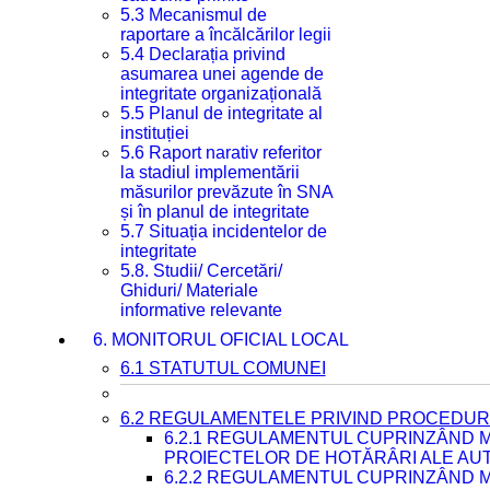
5.3 Mecanismul de
raportare a încălcărilor legii
5.4 Declarația privind
asumarea unei agende de
integritate organizațională
5.5 Planul de integritate al
instituției
5.6 Raport narativ referitor
la stadiul implementării
măsurilor prevăzute în SNA
și în planul de integritate
5.7 Situația incidentelor de
integritate
5.8. Studii/ Cercetări/
Ghiduri/ Materiale
informative relevante
6. MONITORUL OFICIAL LOCAL
6.1 STATUTUL COMUNEI
6.2 REGULAMENTELE PRIVIND PROCEDURI
6.2.1 REGULAMENTUL CUPRINZÂND M
PROIECTELOR DE HOTĂRÂRI ALE AUT
6.2.2 REGULAMENTUL CUPRINZÂND M