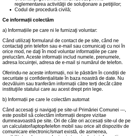
reglementarea activităţii de soluţionare a petiţiilor;
Codul de procedură civilă;
Ce informații colectăm
a) Informațiile pe care ni le furnizaţi voluntar:
Când utilizaţi formularul de contact de pe site, când ne
contactaţi prin telefon sau e-mail sau comunicaţi cu noi în
orice mod, ne daţi în mod voluntar informațiile pe care
prelucrăm. Aceste informații includ numele, prenumele,
adresa locuinţei, adresa de e-mail și numărul de telefon.
Oferindu-ne aceste informații, noi le păstrăm în condiții de
securitate și confidențialitate în baza noastră de date. Nu
dezvăluim sau tranferăm informații către terți decât către
instituţiile statului care au acest drept prin lege.
b) Informații pe care le colectăm automat
Când accesaţi şi navigaţi pe site-ul Primăriei Comunei ---,
este posibil să colectăm informații despre vizitae
dumneavoastră pe site. Ori de câte ori accesați site-ul de pe
un calculator/laptop/telefon mobil sau orice alt dispozitiv de
comunicare electronic/smart există, de asmenea,