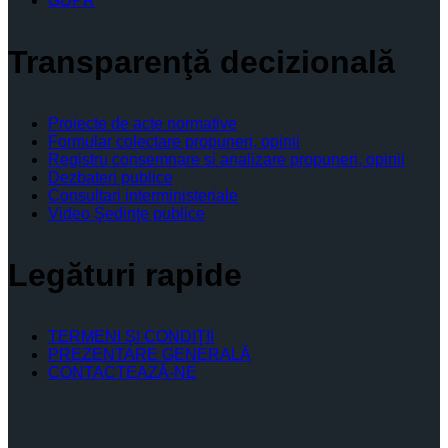
GDPR
Transparenţă decizională
Proiecte de acte normative
Formular colectare propuneri, opinii
Registru consemnare si analizare propuneri, opinii
Dezbateri publice
Consultari interministeriale
Video Şedinţe publice
Legături rapide
TERMENI ŞI CONDIŢII
PREZENTARE GENERALĂ
CONTACTEAZĂ-NE