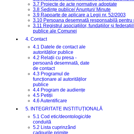
3.7 Proiecte de acte normative adoptate
3.8 Ședințe publice/ Anunțuri/ Minute
3.9 Rapoarte de aplicare a Legii nr. 52/2003
3.10 Persoana desemnată responsabilă pentru re
3.11 Registrul asociațiilor, fundațiilor și federații
publice ale Comunei
4. Contact
4.1 Datele de contact ale
autorităților publice
4.2 Relații cu presa -
persoană desemnată, date
de contact
4.3 Programul de
funcționare al autorităților
publice
4.4 Program de audiențe
4.5 Petiții
4.6 Autentificare
5. INTEGRITATE INSTITUȚIONALĂ
5.1 Cod etic/deontologic/de
conduită
5.2 Lista cuprinzând
cadourile primite