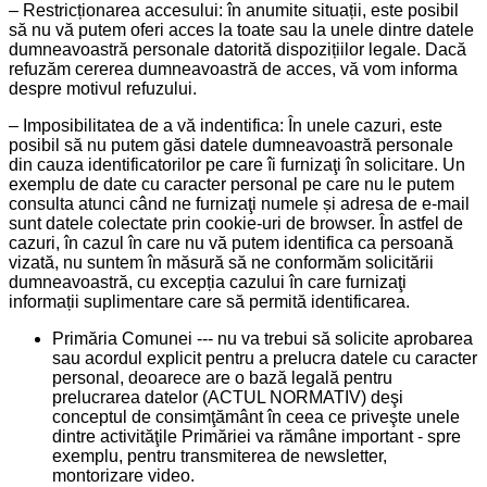
– Restricționarea accesului: în anumite situații, este posibil
să nu vă putem oferi acces la toate sau la unele dintre datele
dumneavoastră personale datorită dispozițiilor legale. Dacă
refuzăm cererea dumneavoastră de acces, vă vom informa
despre motivul refuzului.
– Imposibilitatea de a vă indentifica: În unele cazuri, este
posibil să nu putem găsi datele dumneavoastră personale
din cauza identificatorilor pe care îi furnizaţi în solicitare. Un
exemplu de date cu caracter personal pe care nu le putem
consulta atunci când ne furnizaţi numele și adresa de e-mail
sunt datele colectate prin cookie-uri de browser. În astfel de
cazuri, în cazul în care nu vă putem identifica ca persoană
vizată, nu suntem în măsură să ne conformăm solicitării
dumneavoastră, cu excepția cazului în care furnizaţi
informații suplimentare care să permită identificarea.
Primăria Comunei --- nu va trebui să solicite aprobarea
sau acordul explicit pentru a prelucra datele cu caracter
personal, deoarece are o bază legală pentru
prelucrarea datelor (ACTUL NORMATIV) deşi
conceptul de consimţământ în ceea ce priveşte unele
dintre activităţile Primăriei va rămâne important - spre
exemplu, pentru transmiterea de newsletter,
montorizare video.