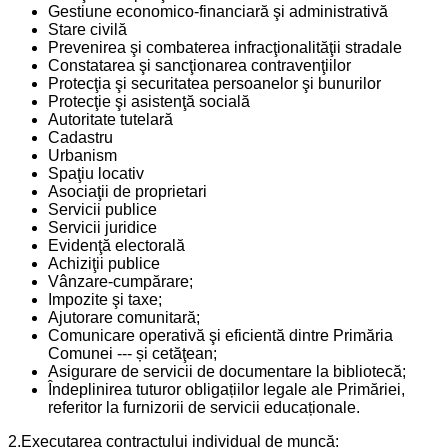
Gestiune economico-financiară şi administrativă
Stare civilă
Prevenirea şi combaterea infracţionalităţii stradale
Constatarea şi sancţionarea contravenţiilor
Protecţia şi securitatea persoanelor şi bunurilor
Protecţie şi asistenţă socială
Autoritate tutelară
Cadastru
Urbanism
Spaţiu locativ
Asociaţii de proprietari
Servicii publice
Servicii juridice
Evidenţă electorală
Achiziţii publice
Vânzare-cumpărare;
Impozite şi taxe;
Ajutorare comunitară;
Comunicare operativă şi eficientă dintre Primăria
Comunei --- și cetăţean;
Asigurare de servicii de documentare la bibliotecă;
Îndeplinirea tuturor obligațiilor legale ale Primăriei,
referitor la furnizorii de servicii educaționale.
2.Executarea contractului individual de muncă: