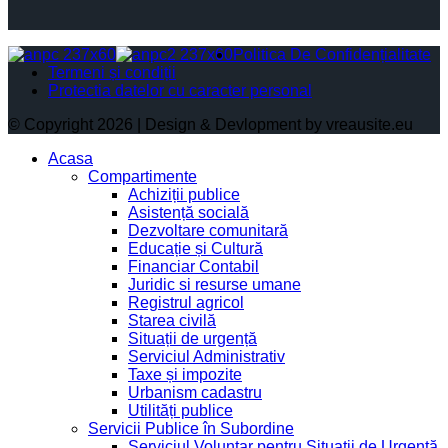
Politica De Confidențialitate
Termeni și condiții
Protectia datelor cu caracter personal
© Copyright 2026 | Design & Devlopment by vreausite.eu
Acasa
Compartimente
Achiziții publice
Asistență socială
Dezvoltare comunitară
Educație și Cultură
Financiar Contabil
Juridic si resurse umane
Registrul agricol
Starea civilă
Situații de urgență
Serviciul Administrativ
Taxe și impozite
Urbanism cadastru
Utilități publice
Servicii Publice în Subordine
Serviciul Voluntar pentru Situații de Urgență