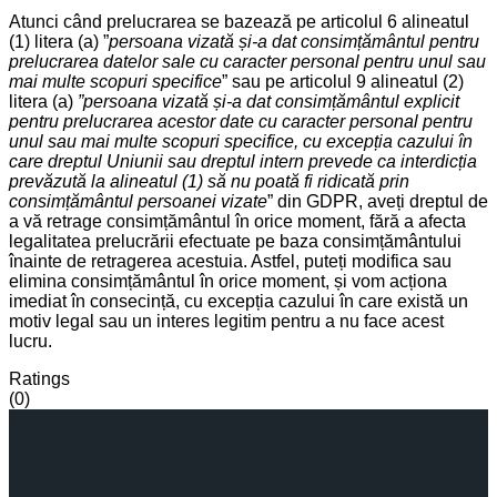
Atunci când prelucrarea se bazează pe articolul 6 alineatul
(1) litera (a) ”
persoana vizată și-a dat consimțământul pentru
prelucrarea datelor sale cu caracter personal pentru unul sau
mai multe scopuri specifice
” sau pe articolul 9 alineatul (2)
litera (a)
”persoana vizată și-a dat consimțământul explicit
pentru prelucrarea acestor date cu caracter personal pentru
unul sau mai multe scopuri specifice, cu excepția cazului în
care dreptul Uniunii sau dreptul intern prevede ca interdicția
prevăzută la alineatul (1) să nu poată fi ridicată prin
consimțământul persoanei vizate
” din GDPR, aveți dreptul de
a vă retrage consimțământul în orice moment, fără a afecta
legalitatea prelucrării efectuate pe baza consimțământului
înainte de retragerea acestuia. Astfel, puteți modifica sau
elimina consimțământul în orice moment, și vom acționa
imediat în consecință, cu excepția cazului în care există un
motiv legal sau un interes legitim pentru a nu face acest
lucru.
Ratings
(0)