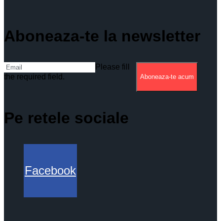
Aboneaza-te la newsletter
Please fill
the required field.
Aboneaza-te acum
Pe retele sociale
Facebook