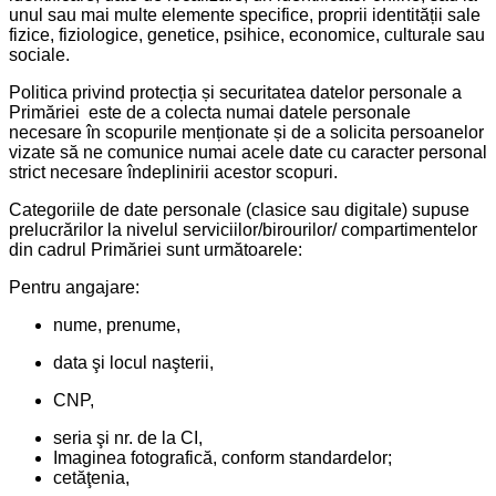
unul sau mai multe elemente specifice, proprii identității sale
fizice, fiziologice, genetice, psihice, economice, culturale sau
sociale.
Politica privind protecția și securitatea datelor personale a
Primăriei este de a colecta numai datele personale
necesare în scopurile menționate și de a solicita persoanelor
vizate să ne comunice numai acele date cu caracter personal
strict necesare îndeplinirii acestor scopuri.
Categoriile de date personale (clasice sau digitale) supuse
prelucrărilor la nivelul serviciilor/birourilor/ compartimentelor
din cadrul Primăriei sunt următoarele:
Pentru angajare:
nume, prenume,
data şi locul naşterii,
CNP,
seria şi nr. de la CI,
Imaginea fotografică, conform standardelor;
cetăţenia,