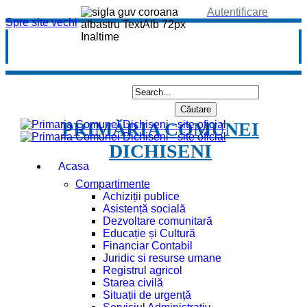
Autentificare
Spre site vechi
PRIMĂRIA COMUNEI
DICHISENI
Acasa
Compartimente
Achiziții publice
Asistență socială
Dezvoltare comunitară
Educație și Cultură
Financiar Contabil
Juridic si resurse umane
Registrul agricol
Starea civilă
Situații de urgență