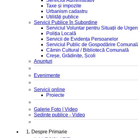
Serviciul Administrativ
Taxe și impozite
Urbanism cadastru
Utilități publice
Servicii Publice în Subordine
Serviciul Voluntar pentru Situații de Urgen
Poliția Locală
Servicii de Evidența Persoanelor
Serviciul Public de Gospodărire Comunal
Cămin Cultural / Bibliotecă Comunală
Creșe, Grădinițe, Școli
Anunțuri
Evenimente
Servicii online
Proiecte
Galerie Foto | Video
Sedinte publice - Video
1. Despre Primarie