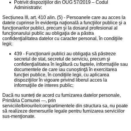
Potrivit dispoziţiilor din OUG 57/2019 – Codul
Administrativ:
Secțiunea III, art. 410 alin. (5) - Persoanele care au acces la
datele cuprinse în evidenţa naţională a funcţiilor publice şi a
funcţionarilor publici, precum şi la dosarul profesional al
funcţionarului public au obligaţia de a păstra
confidenţialitatea datelor cu caracter personal, în condiţiile
legii;
439 - Funcţionarii publici au obligaţia să păstreze
secretul de stat, secretul de serviciu, precum şi
confidenţialitatea în legătură cu faptele, informaţiile sau
documentele de care iau cunoştinţă în exercitarea
funcţiei publice, în condiţiile legii, cu aplicarea
dispoziţiilor în vigoare privind liberul acces la
informaţiile de interes public;
Dacă nu sunteți de acord cu furnizarea datelor personale,
Primăria Comunei ---, prin
serviciile/birourile/compartimentele din structura sa, nu poate
să realizeze demersurile legale pentru furnizarea serviciilor
sus-menţionate.