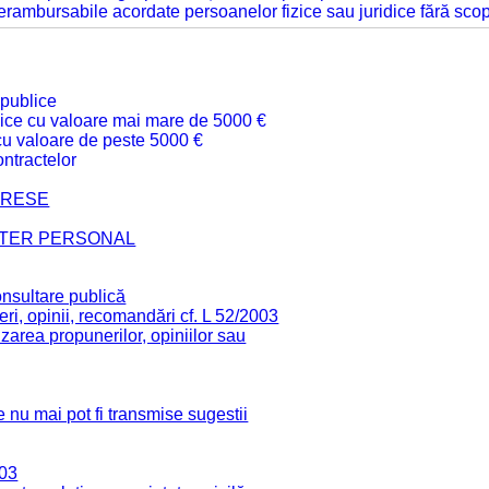
 nerambursabile acordate persoanelor fizice sau juridice fără sco
 publice
ublice cu valoare mai mare de 5000 €
 cu valoare de peste 5000 €
ntractelor
TERESE
CTER PERSONAL
onsultare publică
ri, opinii, recomandări cf. L 52/2003
zarea propunerilor, opiniilor sau
 nu mai pot fi transmise sugestii
003