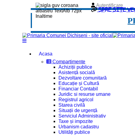
Autentificare
Spre site ve
P
Acasa
Compartimente
Achiziții publice
Asistență socială
Dezvoltare comunitară
Educație și Cultură
Financiar Contabil
Juridic si resurse umane
Registrul agricol
Starea civilă
Situații de urgență
Serviciul Administrativ
Taxe și impozite
Urbanism cadastru
Utilități publice