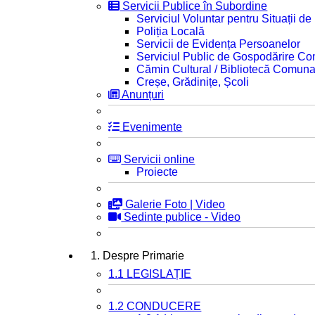
Servicii Publice în Subordine
Serviciul Voluntar pentru Situații d
Poliția Locală
Servicii de Evidența Persoanelor
Serviciul Public de Gospodărire C
Cămin Cultural / Bibliotecă Comuna
Creșe, Grădinițe, Școli
Anunțuri
Evenimente
Servicii online
Proiecte
Galerie Foto | Video
Sedinte publice - Video
1. Despre Primarie
1.1 LEGISLAȚIE
1.2 CONDUCERE