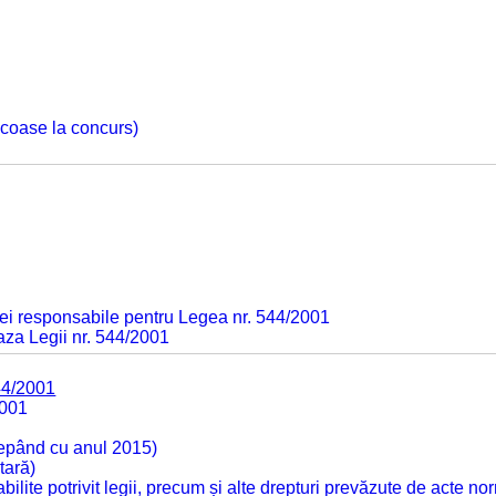
 scoase la concurs)
ei responsabile pentru Legea nr. 544/2001
baza Legii nr. 544/2001
44/2001
2001
cepând cu anul 2015)
tară)
tabilite potrivit legii, precum și alte drepturi prevăzute de acte no