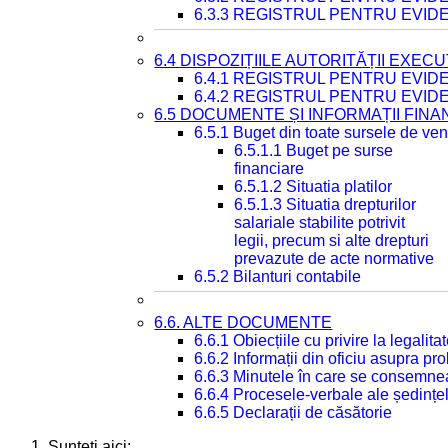
6.3.3 REGISTRUL PENTRU EVID
6.4 DISPOZIȚIILE AUTORITĂȚII EXECU
6.4.1 REGISTRUL PENTRU EVID
6.4.2 REGISTRUL PENTRU EVID
6.5 DOCUMENTE ȘI INFORMAȚII FIN
6.5.1 Buget din toate sursele de veni
6.5.1.1 Buget pe surse
financiare
6.5.1.2 Situatia platilor
6.5.1.3 Situatia drepturilor
salariale stabilite potrivit
legii, precum si alte drepturi
prevazute de acte normative
6.5.2 Bilanturi contabile
6.6. ALTE DOCUMENTE
6.6.1 Obiecțiile cu privire la legali
6.6.2 Informații din oficiu asupra p
6.6.3 Minutele în care se consemnea
6.6.4 Procesele-verbale ale ședințel
6.6.5 Declarații de căsătorie
Sunteți aici: