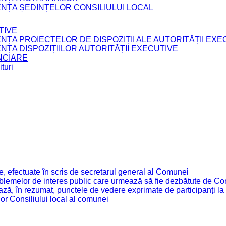
ENȚA ȘEDINȚELOR CONSILIULUI LOCAL
TIVE
ENȚA PROIECTELOR DE DISPOZIȚII ALE AUTORITĂȚII EXE
ENȚA DISPOZIȚIILOR AUTORITĂȚII EXECUTIVE
ANCIARE
turi
tate, efectuate în scris de secretarul general al Comunei
roblemelor de interes public care urmează să fie dezbătute de Con
ză, în rezumat, punctele de vedere exprimate de participanți la
or Consiliului local al comunei