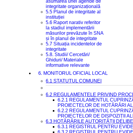
asumarea unei agende de
integritate organizațională
5.5 Planul de integritate al
instituției
5.6 Raport narativ referitor
la stadiul implementării
măsurilor prevăzute în SNA
și în planul de integritate
5.7 Situația incidentelor de
integritate
5.8. Studii/ Cercetări/
Ghiduri/ Materiale
informative relevante
6. MONITORUL OFICIAL LOCAL
6.1 STATUTUL COMUNEI
6.2 REGULAMENTELE PRIVIND PROC
6.2.1 REGULAMENTUL CUPRINZ
PROIECTELOR DE HOTĂRÂRI ALE
6.2.2 REGULAMENTUL CUPRINZ
PROIECTELOR DE DISPOZIȚII A
6.3 HOTĂRÂRILE AUTORITĂȚII DELIB
6.3.1 REGISTRUL PENTRU EVI
6.3.2 REGISTRUL PENTRU EVI