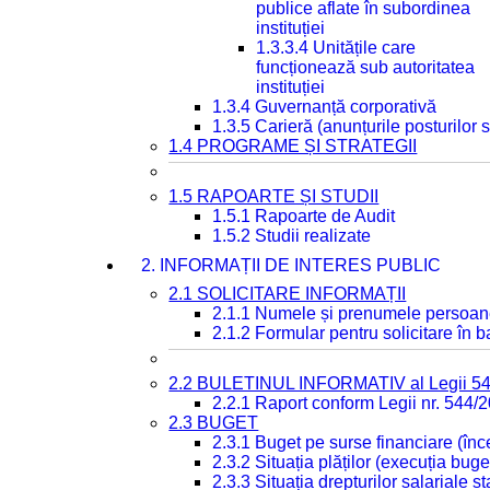
publice aflate în subordinea
instituției
1.3.3.4 Unitățile care
funcționează sub autoritatea
instituției
1.3.4 Guvernanță corporativă
1.3.5 Carieră (anunțurile posturilor
1.4 PROGRAME ȘI STRATEGII
1.5 RAPOARTE ȘI STUDII
1.5.1 Rapoarte de Audit
1.5.2 Studii realizate
2. INFORMAȚII DE INTERES PUBLIC
2.1 SOLICITARE INFORMAȚII
2.1.1 Numele și prenumele persoan
2.1.2 Formular pentru solicitare în 
2.2 BULETINUL INFORMATIV al Legii 5
2.2.1 Raport conform Legii nr. 544/
2.3 BUGET
2.3.1 Buget pe surse financiare (în
2.3.2 Situația plăților (execuția buge
2.3.3 Situația drepturilor salariale s