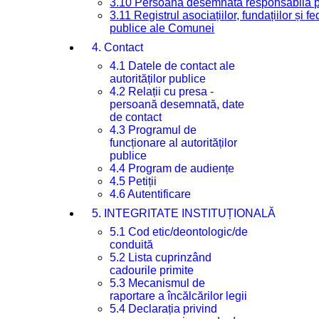
3.10 Persoana desemnată responsabilă pen
3.11 Registrul asociațiilor, fundațiilor și fe
publice ale Comunei
4. Contact
4.1 Datele de contact ale
autorităților publice
4.2 Relații cu presa -
persoană desemnată, date
de contact
4.3 Programul de
funcționare al autorităților
publice
4.4 Program de audiențe
4.5 Petiții
4.6 Autentificare
5. INTEGRITATE INSTITUȚIONALĂ
5.1 Cod etic/deontologic/de
conduită
5.2 Lista cuprinzând
cadourile primite
5.3 Mecanismul de
raportare a încălcărilor legii
5.4 Declarația privind