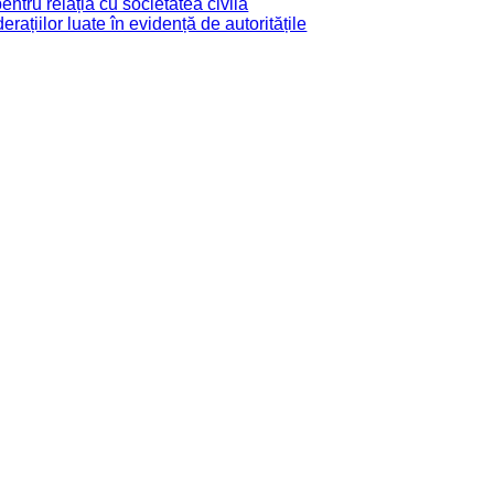
tru relația cu societatea civilă
derațiilor luate în evidență de autoritățile