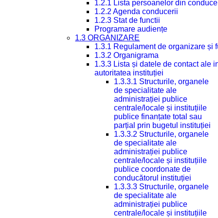
1.2.1 Lista persoanelor din conduce
1.2.2 Agenda conducerii
1.2.3 Stat de functii
Programare audiențe
1.3 ORGANIZARE
1.3.1 Regulament de organizare și 
1.3.2 Organigrama
1.3.3 Lista și datele de contact ale
autoritatea instituției
1.3.3.1 Structurile, organele
de specialitate ale
administrației publice
centrale/locale și instituțiile
publice finanțate total sau
parțial prin bugetul instituției
1.3.3.2 Structurile, organele
de specialitate ale
administrației publice
centrale/locale și instituțiile
publice coordonate de
conducătorul instituției
1.3.3.3 Structurile, organele
de specialitate ale
administrației publice
centrale/locale și instituțiile