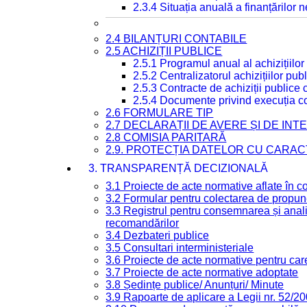
2.3.4 Situația anuală a finanțărilor
2.4 BILANȚURI CONTABILE
2.5 ACHIZIȚII PUBLICE
2.5.1 Programul anual al achizițiilor
2.5.2 Centralizatorul achizițiilor p
2.5.3 Contracte de achiziții publice
2.5.4 Documente privind execuția co
2.6 FORMULARE TIP
2.7 DECLARAȚII DE AVERE ȘI DE IN
2.8 COMISIA PARITARĂ
2.9. PROTECȚIA DATELOR CU CARA
3. TRANSPARENȚĂ DECIZIONALĂ
3.1 Proiecte de acte normative aflate în c
3.2 Formular pentru colectarea de propune
3.3 Registrul pentru consemnarea și anali
recomandărilor
3.4 Dezbateri publice
3.5 Consultari interministeriale
3.6 Proiecte de acte normative pentru care
3.7 Proiecte de acte normative adoptate
3.8 Ședințe publice/ Anunțuri/ Minute
3.9 Rapoarte de aplicare a Legii nr. 52/2