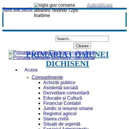
Autentificare
Spre site vechi
PRIMĂRIA COMUNEI
DICHISENI
Acasa
Compartimente
Achiziții publice
Asistență socială
Dezvoltare comunitară
Educație și Cultură
Financiar Contabil
Juridic si resurse umane
Registrul agricol
Starea civilă
Situații de urgență