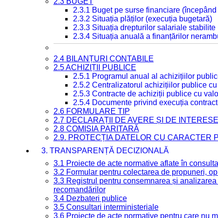
2.3 BUGET
2.3.1 Buget pe surse financiare (începând
2.3.2 Situația plăților (execuția bugetară)
2.3.3 Situația drepturilor salariale stabilit
2.3.4 Situația anuală a finanțărilor neramb
2.4 BILANȚURI CONTABILE
2.5 ACHIZIȚII PUBLICE
2.5.1 Programul anual al achizițiilor publi
2.5.2 Centralizatorul achizițiilor publice 
2.5.3 Contracte de achiziții publice cu va
2.5.4 Documente privind execuția contract
2.6 FORMULARE TIP
2.7 DECLARAȚII DE AVERE ȘI DE INTERES
2.8 COMISIA PARITARĂ
2.9. PROTECȚIA DATELOR CU CARACTER
3. TRANSPARENȚĂ DECIZIONALĂ
3.1 Proiecte de acte normative aflate în consult
3.2 Formular pentru colectarea de propuneri, opi
3.3 Registrul pentru consemnarea și analizarea p
recomandărilor
3.4 Dezbateri publice
3.5 Consultari interministeriale
3.6 Proiecte de acte normative pentru care nu ma