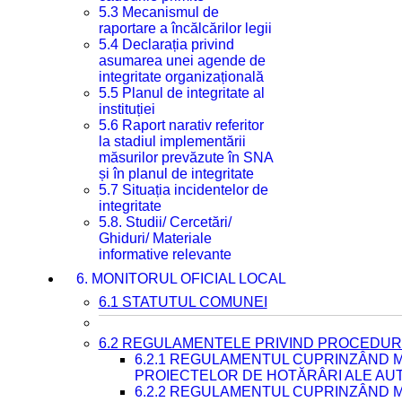
5.3 Mecanismul de
raportare a încălcărilor legii
5.4 Declarația privind
asumarea unei agende de
integritate organizațională
5.5 Planul de integritate al
instituției
5.6 Raport narativ referitor
la stadiul implementării
măsurilor prevăzute în SNA
și în planul de integritate
5.7 Situația incidentelor de
integritate
5.8. Studii/ Cercetări/
Ghiduri/ Materiale
informative relevante
6. MONITORUL OFICIAL LOCAL
6.1 STATUTUL COMUNEI
6.2 REGULAMENTELE PRIVIND PROCEDURI
6.2.1 REGULAMENTUL CUPRINZÂND M
PROIECTELOR DE HOTĂRÂRI ALE AUT
6.2.2 REGULAMENTUL CUPRINZÂND M