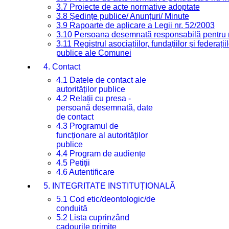
3.7 Proiecte de acte normative adoptate
3.8 Ședințe publice/ Anunțuri/ Minute
3.9 Rapoarte de aplicare a Legii nr. 52/2003
3.10 Persoana desemnată responsabilă pentru re
3.11 Registrul asociațiilor, fundațiilor și federații
publice ale Comunei
4. Contact
4.1 Datele de contact ale
autorităților publice
4.2 Relații cu presa -
persoană desemnată, date
de contact
4.3 Programul de
funcționare al autorităților
publice
4.4 Program de audiențe
4.5 Petiții
4.6 Autentificare
5. INTEGRITATE INSTITUȚIONALĂ
5.1 Cod etic/deontologic/de
conduită
5.2 Lista cuprinzând
cadourile primite