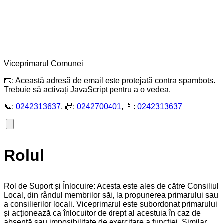
Viceprimarul Comunei
📧:
Această adresă de email este protejată contra spambots.
Trebuie să activați JavaScript pentru a o vedea.
📞:
0242313637
, 📠:
0242700401
, 📱:
0242313637
Rolul
Rol de Suport și Înlocuire: Acesta este ales de către Consiliul
Local, din rândul membrilor săi, la propunerea primarului sau
a consilierilor locali. Viceprimarul este subordonat primarului
și acționează ca înlocuitor de drept al acestuia în caz de
absență sau imposibilitate de exercitare a funcției. Similar