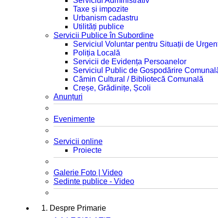
Serviciul Administrativ
Taxe și impozite
Urbanism cadastru
Utilități publice
Servicii Publice în Subordine
Serviciul Voluntar pentru Situații de Urgen
Poliția Locală
Servicii de Evidența Persoanelor
Serviciul Public de Gospodărire Comunal
Cămin Cultural / Bibliotecă Comunală
Creșe, Grădinițe, Școli
Anunțuri
Evenimente
Servicii online
Proiecte
Galerie Foto | Video
Sedinte publice - Video
1. Despre Primarie