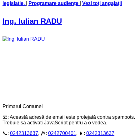
legislatie
.
|
Programare audiențe
|
Vezi toți angajații
Ing. Iulian RADU
Primarul Comunei
📧:
Această adresă de email este protejată contra spambots.
Trebuie să activați JavaScript pentru a o vedea.
📞:
0242313637
, 📠:
0242700401
, 📱:
0242313637