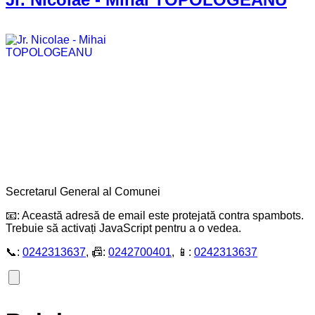
Secretarul General al Comunei
📧:
Această adresă de email este protejată contra spambots.
Trebuie să activați JavaScript pentru a o vedea.
📞:
0242313637
, 📠:
0242700401
, 📱:
0242313637