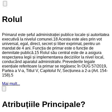
Rolul
Primarul este șeful administrației publice locale și autoritatea
executivă la nivelul comunei.18 Acesta este ales prin vot
universal, egal, direct, secret și liber exprimat, pentru un
mandat de 4 ani. Funcția de primar este o funcție de
demnitate publică.15 Rolul său central este de a asigura
respectarea legii și implementarea deciziilor la nivel local,
conducând aparatul administrativ. Prevederile legale
esențiale referitoare la primar se regăsesc în OUG 57/2019,
Partea a V-a, Titlul V, Capitolul IV, Secțiunea a 2-a (Art. 154-
158).5
Mai mult...
Atribuțiile Principale?