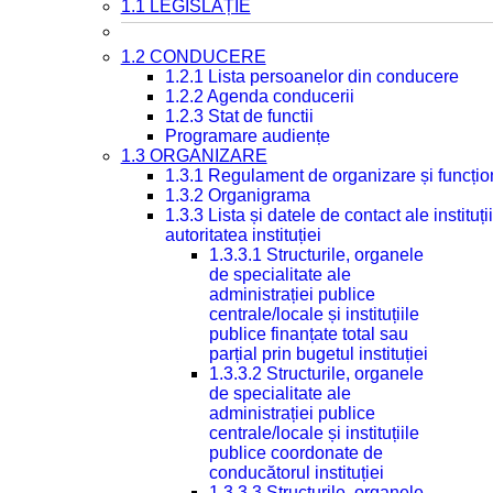
1.1 LEGISLAȚIE
1.2 CONDUCERE
1.2.1 Lista persoanelor din conducere
1.2.2 Agenda conducerii
1.2.3 Stat de functii
Programare audiențe
1.3 ORGANIZARE
1.3.1 Regulament de organizare și funcțio
1.3.2 Organigrama
1.3.3 Lista și datele de contact ale instit
autoritatea instituției
1.3.3.1 Structurile, organele
de specialitate ale
administrației publice
centrale/locale și instituțiile
publice finanțate total sau
parțial prin bugetul instituției
1.3.3.2 Structurile, organele
de specialitate ale
administrației publice
centrale/locale și instituțiile
publice coordonate de
conducătorul instituției
1.3.3.3 Structurile, organele