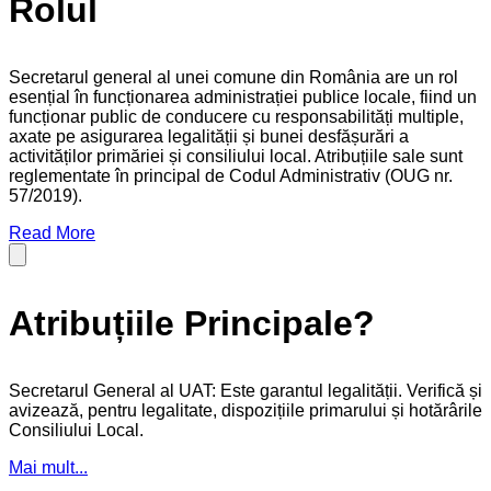
Rolul
Secretarul general al unei comune din România are un rol
esențial în funcționarea administrației publice locale, fiind un
funcționar public de conducere cu responsabilități multiple,
axate pe asigurarea legalității și bunei desfășurări a
activităților primăriei și consiliului local. Atribuțiile sale sunt
reglementate în principal de Codul Administrativ (OUG nr.
57/2019).
Read More
Atribuțiile Principale?
Secretarul General al UAT: Este garantul legalității. Verifică și
avizează, pentru legalitate, dispozițiile primarului și hotărârile
Consiliului Local.
Mai mult...