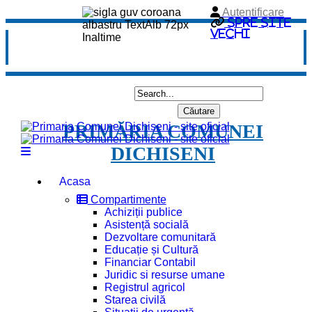
Autentificare
Spre site
vechi
PRIMĂRIA COMUNEI
DICHISENI
Acasa
Compartimente
Achiziții publice
Asistență socială
Dezvoltare comunitară
Educație și Cultură
Financiar Contabil
Juridic si resurse umane
Registrul agricol
Starea civilă