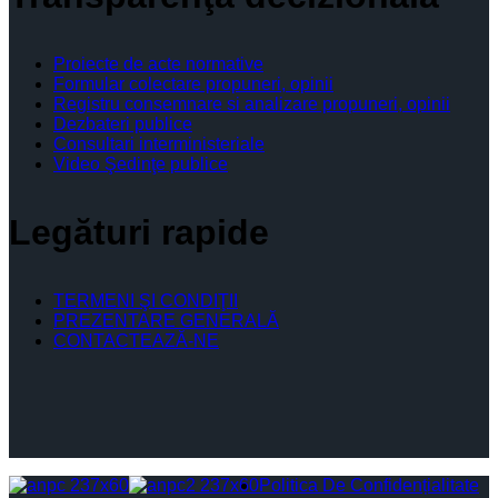
Proiecte de acte normative
Formular colectare propuneri, opinii
Registru consemnare si analizare propuneri, opinii
Dezbateri publice
Consultari interministeriale
Video Şedinţe publice
Legături rapide
TERMENI ŞI CONDIŢII
PREZENTARE GENERALĂ
CONTACTEAZĂ-NE
Politica De Confidențialitate