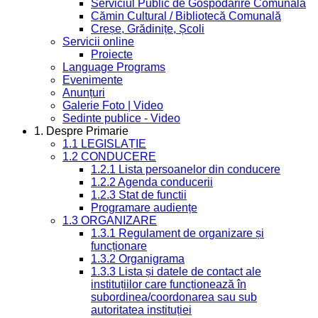
Serviciul Public de Gospodărire Comunală
Cămin Cultural / Bibliotecă Comunală
Creșe, Grădinițe, Școli
Servicii online
Proiecte
Language Programs
Evenimente
Anunțuri
Galerie Foto | Video
Sedinte publice - Video
1. Despre Primarie
1.1 LEGISLAȚIE
1.2 CONDUCERE
1.2.1 Lista persoanelor din conducere
1.2.2 Agenda conducerii
1.2.3 Stat de functii
Programare audiențe
1.3 ORGANIZARE
1.3.1 Regulament de organizare și
funcționare
1.3.2 Organigrama
1.3.3 Lista și datele de contact ale
instituțiilor care funcționează în
subordinea/coordonarea sau sub
autoritatea instituției