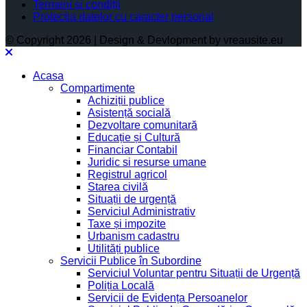
Termeni și condiții
Protectia datelor cu caracter personal
© Copyright 2026 | Design & Devlopment by vreausite.eu
Acasa
Compartimente
Achiziții publice
Asistență socială
Dezvoltare comunitară
Educație și Cultură
Financiar Contabil
Juridic si resurse umane
Registrul agricol
Starea civilă
Situații de urgență
Serviciul Administrativ
Taxe și impozite
Urbanism cadastru
Utilități publice
Servicii Publice în Subordine
Serviciul Voluntar pentru Situații de Urgență
Poliția Locală
Servicii de Evidența Persoanelor