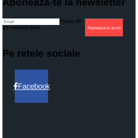
Aboneaza-te la newsletter
Please fill
the required field.
Aboneaza-te acum
Pe retele sociale
Facebook