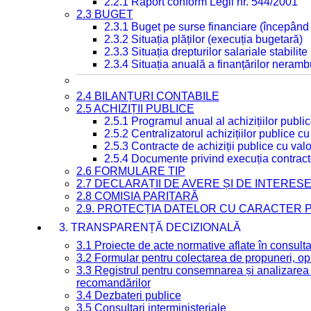
2.2.1 Raport conform Legii nr. 544/2001
2.3 BUGET
2.3.1 Buget pe surse financiare (începând
2.3.2 Situația plăților (execuția bugetară)
2.3.3 Situația drepturilor salariale stabilit
2.3.4 Situația anuală a finanțărilor neramb
2.4 BILANȚURI CONTABILE
2.5 ACHIZIȚII PUBLICE
2.5.1 Programul anual al achizițiilor publi
2.5.2 Centralizatorul achizițiilor publice 
2.5.3 Contracte de achiziții publice cu va
2.5.4 Documente privind execuția contract
2.6 FORMULARE TIP
2.7 DECLARAȚII DE AVERE ȘI DE INTERES
2.8 COMISIA PARITARĂ
2.9. PROTECȚIA DATELOR CU CARACTER
3. TRANSPARENȚĂ DECIZIONALĂ
3.1 Proiecte de acte normative aflate în consult
3.2 Formular pentru colectarea de propuneri, opi
3.3 Registrul pentru consemnarea și analizarea p
recomandărilor
3.4 Dezbateri publice
3.5 Consultari interministeriale