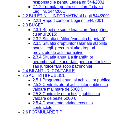
responsabile pentru Legea nr. 544/2001
2.1.2 Formular pentru solicitare în baza
Legii nr. 544/2001
2.2 BULETINUL INFORMATIV al Legii 544/2001
2.2.1 Raport conform Legii nr. 544/2001
2.3 BUGET
2.3.1 Buget pe surse financiare (începând
cu anul 2015)
2.3.2 Situația plăților (execuția bugetară)
2.3.3 Situația drepturilor salariale stabilite
potrivit legii, precum și alte drepturi
prevăzute de acte normative
2.3.4 Situația anuală a finanțărilor
nerambursabile acordate persoanelor fizice
sau juridice fără scop patrimonial
2.4 BILANȚURI CONTABILE
2.5 ACHIZIȚII PUBLICE
2.5.1 Programul anual al achizițiilor publice
2.5.2 Centralizatorul achizițiilor publice cu
valoare mai mare de 5000 €
2.5.3 Contracte de achiziții publice cu
valoare de peste 5000 €
2.5.4 Documente privind execuția
contractelor
2.6 FORMULARE TIP