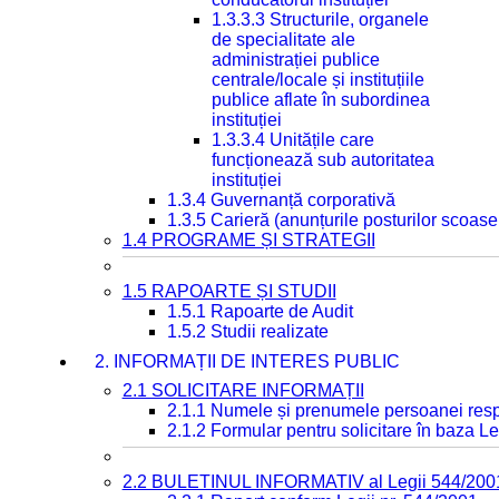
1.3.3.3 Structurile, organele
de specialitate ale
administrației publice
centrale/locale și instituțiile
publice aflate în subordinea
instituției
1.3.3.4 Unitățile care
funcționează sub autoritatea
instituției
1.3.4 Guvernanță corporativă
1.3.5 Carieră (anunțurile posturilor scoase
1.4 PROGRAME ȘI STRATEGII
1.5 RAPOARTE ȘI STUDII
1.5.1 Rapoarte de Audit
1.5.2 Studii realizate
2. INFORMAȚII DE INTERES PUBLIC
2.1 SOLICITARE INFORMAȚII
2.1.1 Numele și prenumele persoanei resp
2.1.2 Formular pentru solicitare în baza Le
2.2 BULETINUL INFORMATIV al Legii 544/200