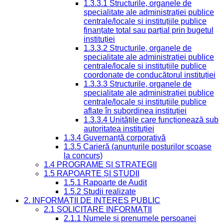
1.3.3.1 Structurile, organele de
specialitate ale administrației publice
centrale/locale și instituțiile publice
finanțate total sau parțial prin bugetul
instituției
1.3.3.2 Structurile, organele de
specialitate ale administrației publice
centrale/locale și instituțiile publice
coordonate de conducătorul instituției
1.3.3.3 Structurile, organele de
specialitate ale administrației publice
centrale/locale și instituțiile publice
aflate în subordinea instituției
1.3.3.4 Unitățile care funcționează sub
autoritatea instituției
1.3.4 Guvernanță corporativă
1.3.5 Carieră (anunțurile posturilor scoase
la concurs)
1.4 PROGRAME ȘI STRATEGII
1.5 RAPOARTE ȘI STUDII
1.5.1 Rapoarte de Audit
1.5.2 Studii realizate
2. INFORMAȚII DE INTERES PUBLIC
2.1 SOLICITARE INFORMAȚII
2.1.1 Numele și prenumele persoanei