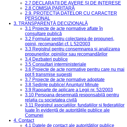
2.7 DECLARAȚII DE AVERE ȘI DE INTERESE
2.8 COMISIA PARITARĂ
2.9. PROTECȚIA DATELOR CU CARACTER
PERSONAL
3. TRANSPARENȚĂ DECIZIONALĂ
3.1 Proiecte de acte normative aflate în
consultare publică
3.2 Formular pentru colectarea de propuneri,
opinii, recomandări cf. L 52/2003
3.3 Registrul pentru consemnarea și analizarea
propunerilor, opiniilor sau recomandărilor
3.4 Dezbateri publice
3.5 Consultari interministeriale
3.6 Proiecte de acte normative pentru care nu mai
pot fi transmise sugestii
3.7 Proiecte de acte normative adoptate
3.8 Ședințe publice/ Anunțuri/ Minute
3.9 Rapoarte de aplicare a Legii nr. 52/2003
3.10 Persoana desemnată responsabilă pentru
relația cu societatea civilă
3.11 Registrul asociațiilor, fundațiilor și federațiilor
luate în evidență de autoritățile publice ale
Comunei
4. Contact
4.1 Datele de contact ale autorităților publice