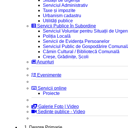
Situații de urgență
Serviciul Administrativ
Taxe și impozite
Urbanism cadastru
Utilități publice
Servicii Publice în Subordine
Serviciul Voluntar pentru Situații de Urgen
Poliția Locală
Servicii de Evidența Persoanelor
Serviciul Public de Gospodărire Comunal
Cămin Cultural / Bibliotecă Comunală
Creșe, Grădinițe, Școli
Anunțuri
Evenimente
Servicii online
Proiecte
Galerie Foto | Video
Sedinte publice - Video
1. Despre Primarie