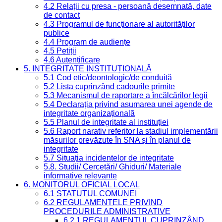
4.2 Relații cu presa - persoană desemnată, date
de contact
4.3 Programul de funcționare al autorităților
publice
4.4 Program de audiențe
4.5 Petiții
4.6 Autentificare
5. INTEGRITATE INSTITUȚIONALĂ
5.1 Cod etic/deontologic/de conduită
5.2 Lista cuprinzând cadourile primite
5.3 Mecanismul de raportare a încălcărilor legii
5.4 Declarația privind asumarea unei agende de
integritate organizațională
5.5 Planul de integritate al instituției
5.6 Raport narativ referitor la stadiul implementării
măsurilor prevăzute în SNA și în planul de
integritate
5.7 Situația incidentelor de integritate
5.8. Studii/ Cercetări/ Ghiduri/ Materiale
informative relevante
6. MONITORUL OFICIAL LOCAL
6.1 STATUTUL COMUNEI
6.2 REGULAMENTELE PRIVIND
PROCEDURILE ADMINISTRATIVE
6.2.1 REGULAMENTUL CUPRINZÂND