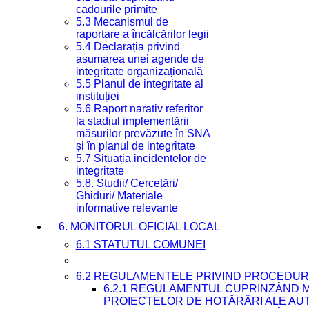
cadourile primite
5.3 Mecanismul de
raportare a încălcărilor legii
5.4 Declarația privind
asumarea unei agende de
integritate organizațională
5.5 Planul de integritate al
instituției
5.6 Raport narativ referitor
la stadiul implementării
măsurilor prevăzute în SNA
și în planul de integritate
5.7 Situația incidentelor de
integritate
5.8. Studii/ Cercetări/
Ghiduri/ Materiale
informative relevante
6. MONITORUL OFICIAL LOCAL
6.1 STATUTUL COMUNEI
6.2 REGULAMENTELE PRIVIND PROCEDURI
6.2.1 REGULAMENTUL CUPRINZÂND M
PROIECTELOR DE HOTĂRÂRI ALE AUT