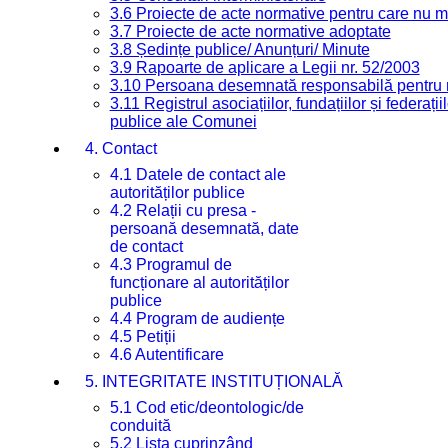
3.6 Proiecte de acte normative pentru care nu ma
3.7 Proiecte de acte normative adoptate
3.8 Ședințe publice/ Anunțuri/ Minute
3.9 Rapoarte de aplicare a Legii nr. 52/2003
3.10 Persoana desemnată responsabilă pentru re
3.11 Registrul asociațiilor, fundațiilor și federații
publice ale Comunei
4. Contact
4.1 Datele de contact ale
autorităților publice
4.2 Relații cu presa -
persoană desemnată, date
de contact
4.3 Programul de
funcționare al autorităților
publice
4.4 Program de audiențe
4.5 Petiții
4.6 Autentificare
5. INTEGRITATE INSTITUȚIONALĂ
5.1 Cod etic/deontologic/de
conduită
5.2 Lista cuprinzând