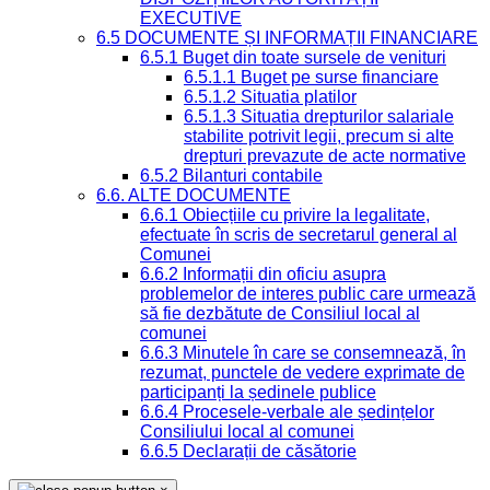
EXECUTIVE
6.5 DOCUMENTE ȘI INFORMAȚII FINANCIARE
6.5.1 Buget din toate sursele de venituri
6.5.1.1 Buget pe surse financiare
6.5.1.2 Situatia platilor
6.5.1.3 Situatia drepturilor salariale
stabilite potrivit legii, precum si alte
drepturi prevazute de acte normative
6.5.2 Bilanturi contabile
6.6. ALTE DOCUMENTE
6.6.1 Obiecțiile cu privire la legalitate,
efectuate în scris de secretarul general al
Comunei
6.6.2 Informații din oficiu asupra
problemelor de interes public care urmează
să fie dezbătute de Consiliul local al
comunei
6.6.3 Minutele în care se consemnează, în
rezumat, punctele de vedere exprimate de
participanți la ședinele publice
6.6.4 Procesele-verbale ale ședințelor
Consiliului local al comunei
6.6.5 Declarații de căsătorie