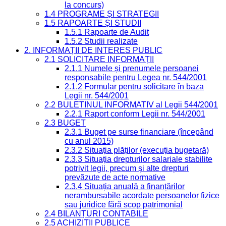
la concurs)
1.4 PROGRAME ȘI STRATEGII
1.5 RAPOARTE ȘI STUDII
1.5.1 Rapoarte de Audit
1.5.2 Studii realizate
2. INFORMAȚII DE INTERES PUBLIC
2.1 SOLICITARE INFORMAȚII
2.1.1 Numele și prenumele persoanei
responsabile pentru Legea nr. 544/2001
2.1.2 Formular pentru solicitare în baza
Legii nr. 544/2001
2.2 BULETINUL INFORMATIV al Legii 544/2001
2.2.1 Raport conform Legii nr. 544/2001
2.3 BUGET
2.3.1 Buget pe surse financiare (începând
cu anul 2015)
2.3.2 Situația plăților (execuția bugetară)
2.3.3 Situația drepturilor salariale stabilite
potrivit legii, precum și alte drepturi
prevăzute de acte normative
2.3.4 Situația anuală a finanțărilor
nerambursabile acordate persoanelor fizice
sau juridice fără scop patrimonial
2.4 BILANȚURI CONTABILE
2.5 ACHIZIȚII PUBLICE