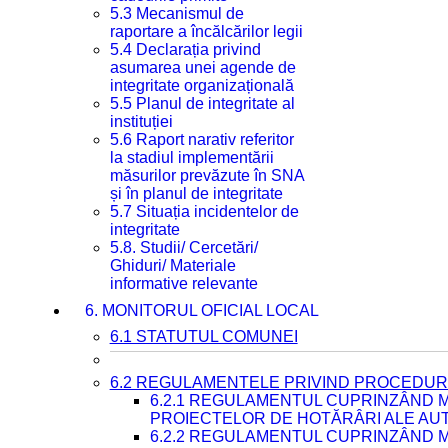
5.3 Mecanismul de
raportare a încălcărilor legii
5.4 Declarația privind
asumarea unei agende de
integritate organizațională
5.5 Planul de integritate al
instituției
5.6 Raport narativ referitor
la stadiul implementării
măsurilor prevăzute în SNA
și în planul de integritate
5.7 Situația incidentelor de
integritate
5.8. Studii/ Cercetări/
Ghiduri/ Materiale
informative relevante
6. MONITORUL OFICIAL LOCAL
6.1 STATUTUL COMUNEI
6.2 REGULAMENTELE PRIVIND PROCEDURI
6.2.1 REGULAMENTUL CUPRINZÂND M
PROIECTELOR DE HOTĂRÂRI ALE AUT
6.2.2 REGULAMENTUL CUPRINZÂND M