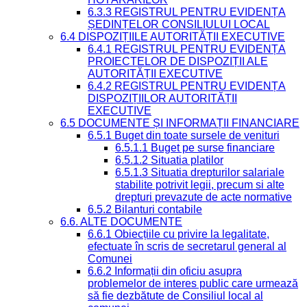
6.3.3 REGISTRUL PENTRU EVIDENȚA
ȘEDINȚELOR CONSILIULUI LOCAL
6.4 DISPOZIȚIILE AUTORITĂȚII EXECUTIVE
6.4.1 REGISTRUL PENTRU EVIDENȚA
PROIECTELOR DE DISPOZIȚII ALE
AUTORITĂȚII EXECUTIVE
6.4.2 REGISTRUL PENTRU EVIDENȚA
DISPOZIȚIILOR AUTORITĂȚII
EXECUTIVE
6.5 DOCUMENTE ȘI INFORMAȚII FINANCIARE
6.5.1 Buget din toate sursele de venituri
6.5.1.1 Buget pe surse financiare
6.5.1.2 Situatia platilor
6.5.1.3 Situatia drepturilor salariale
stabilite potrivit legii, precum si alte
drepturi prevazute de acte normative
6.5.2 Bilanturi contabile
6.6. ALTE DOCUMENTE
6.6.1 Obiecțiile cu privire la legalitate,
efectuate în scris de secretarul general al
Comunei
6.6.2 Informații din oficiu asupra
problemelor de interes public care urmează
să fie dezbătute de Consiliul local al