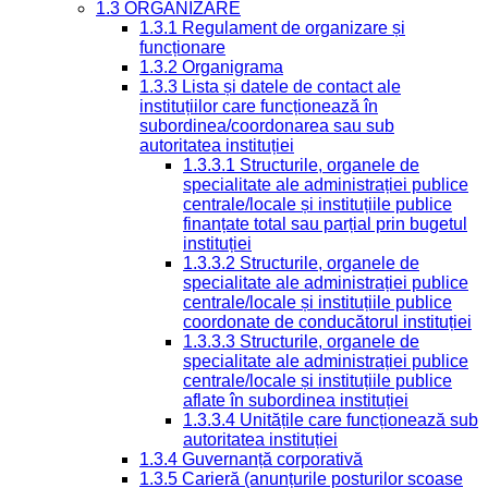
1.3 ORGANIZARE
1.3.1 Regulament de organizare și
funcționare
1.3.2 Organigrama
1.3.3 Lista și datele de contact ale
instituțiilor care funcționează în
subordinea/coordonarea sau sub
autoritatea instituției
1.3.3.1 Structurile, organele de
specialitate ale administrației publice
centrale/locale și instituțiile publice
finanțate total sau parțial prin bugetul
instituției
1.3.3.2 Structurile, organele de
specialitate ale administrației publice
centrale/locale și instituțiile publice
coordonate de conducătorul instituției
1.3.3.3 Structurile, organele de
specialitate ale administrației publice
centrale/locale și instituțiile publice
aflate în subordinea instituției
1.3.3.4 Unitățile care funcționează sub
autoritatea instituției
1.3.4 Guvernanță corporativă
1.3.5 Carieră (anunțurile posturilor scoase