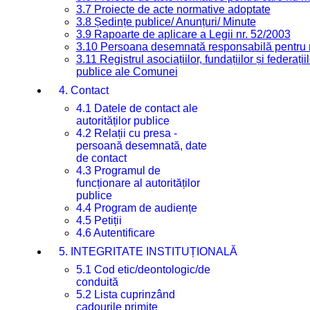
3.7 Proiecte de acte normative adoptate
3.8 Ședințe publice/ Anunțuri/ Minute
3.9 Rapoarte de aplicare a Legii nr. 52/2003
3.10 Persoana desemnată responsabilă pentru re
3.11 Registrul asociațiilor, fundațiilor și federații
publice ale Comunei
4. Contact
4.1 Datele de contact ale
autorităților publice
4.2 Relații cu presa -
persoană desemnată, date
de contact
4.3 Programul de
funcționare al autorităților
publice
4.4 Program de audiențe
4.5 Petiții
4.6 Autentificare
5. INTEGRITATE INSTITUȚIONALĂ
5.1 Cod etic/deontologic/de
conduită
5.2 Lista cuprinzând
cadourile primite