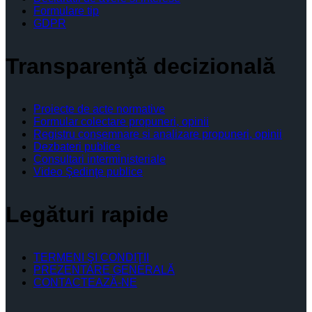
Formulare tip
GDPR
Transparenţă decizională
Proiecte de acte normative
Formular colectare propuneri, opinii
Registru consemnare si analizare propuneri, opinii
Dezbateri publice
Consultari interministeriale
Video Şedinţe publice
Legături rapide
TERMENI ŞI CONDIŢII
PREZENTARE GENERALĂ
CONTACTEAZĂ-NE