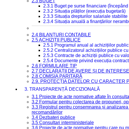
2.3 BUGET
2.3.1 Buget pe surse financiare (începând
2.3.2 Situația plăților (execuția bugetară)
2.3.3 Situația drepturilor salariale stabilit
2.3.4 Situația anuală a finanțărilor neramb
2.4 BILANȚURI CONTABILE
2.5 ACHIZIȚII PUBLICE
2.5.1 Programul anual al achizițiilor publi
2.5.2 Centralizatorul achizițiilor publice 
2.5.3 Contracte de achiziții publice cu va
2.5.4 Documente privind execuția contract
2.6 FORMULARE TIP
2.7 DECLARAȚII DE AVERE ȘI DE INTERES
2.8 COMISIA PARITARĂ
2.9. PROTECȚIA DATELOR CU CARACTER
3. TRANSPARENȚĂ DECIZIONALĂ
3.1 Proiecte de acte normative aflate în consult
3.2 Formular pentru colectarea de propuneri, opi
3.3 Registrul pentru consemnarea și analizarea p
recomandărilor
3.4 Dezbateri publice
3.5 Consultari interministeriale
3.6 Proiecte de acte normative pentru care nu ma