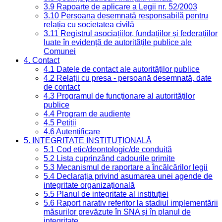
3.9 Rapoarte de aplicare a Legii nr. 52/2003
3.10 Persoana desemnată responsabilă pentru
relația cu societatea civilă
3.11 Registrul asociațiilor, fundațiilor și federațiilor
luate în evidență de autoritățile publice ale
Comunei
4. Contact
4.1 Datele de contact ale autorităților publice
4.2 Relații cu presa - persoană desemnată, date
de contact
4.3 Programul de funcționare al autorităților
publice
4.4 Program de audiențe
4.5 Petiții
4.6 Autentificare
5. INTEGRITATE INSTITUȚIONALĂ
5.1 Cod etic/deontologic/de conduită
5.2 Lista cuprinzând cadourile primite
5.3 Mecanismul de raportare a încălcărilor legii
5.4 Declarația privind asumarea unei agende de
integritate organizațională
5.5 Planul de integritate al instituției
5.6 Raport narativ referitor la stadiul implementării
măsurilor prevăzute în SNA și în planul de
integritate