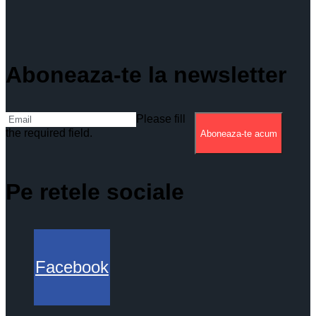
Aboneaza-te la newsletter
Please fill
the required field.
Aboneaza-te acum
Pe retele sociale
Facebook