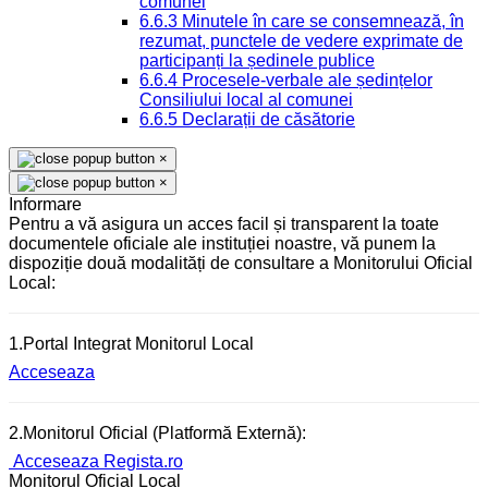
comunei
6.6.3 Minutele în care se consemnează, în
rezumat, punctele de vedere exprimate de
participanți la ședinele publice
6.6.4 Procesele-verbale ale ședințelor
Consiliului local al comunei
6.6.5 Declarații de căsătorie
×
×
Informare
Pentru a vă asigura un acces facil și transparent la toate
documentele oficiale ale instituției noastre, vă punem la
dispoziție două modalități de consultare a Monitorului Oficial
Local:
1.Portal Integrat Monitorul Local
Acceseaza
2.Monitorul Oficial (Platformă Externă):
Acceseaza Regista.ro
Monitorul Oficial Local