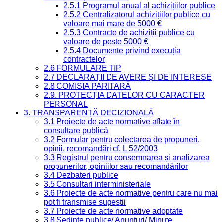
2.5.1 Programul anual al achizițiilor publice
2.5.2 Centralizatorul achizițiilor publice cu
valoare mai mare de 5000 €
2.5.3 Contracte de achiziții publice cu
valoare de peste 5000 €
2.5.4 Documente privind execuția
contractelor
2.6 FORMULARE TIP
2.7 DECLARAȚII DE AVERE ȘI DE INTERESE
2.8 COMISIA PARITARĂ
2.9. PROTECȚIA DATELOR CU CARACTER
PERSONAL
3. TRANSPARENȚĂ DECIZIONALĂ
3.1 Proiecte de acte normative aflate în
consultare publică
3.2 Formular pentru colectarea de propuneri,
opinii, recomandări cf. L 52/2003
3.3 Registrul pentru consemnarea și analizarea
propunerilor, opiniilor sau recomandărilor
3.4 Dezbateri publice
3.5 Consultari interministeriale
3.6 Proiecte de acte normative pentru care nu mai
pot fi transmise sugestii
3.7 Proiecte de acte normative adoptate
3.8 Ședințe publice/ Anunțuri/ Minute