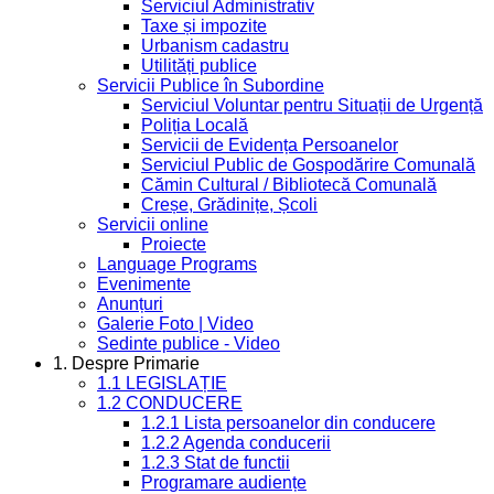
Serviciul Administrativ
Taxe și impozite
Urbanism cadastru
Utilități publice
Servicii Publice în Subordine
Serviciul Voluntar pentru Situații de Urgență
Poliția Locală
Servicii de Evidența Persoanelor
Serviciul Public de Gospodărire Comunală
Cămin Cultural / Bibliotecă Comunală
Creșe, Grădinițe, Școli
Servicii online
Proiecte
Language Programs
Evenimente
Anunțuri
Galerie Foto | Video
Sedinte publice - Video
1. Despre Primarie
1.1 LEGISLAȚIE
1.2 CONDUCERE
1.2.1 Lista persoanelor din conducere
1.2.2 Agenda conducerii
1.2.3 Stat de functii
Programare audiențe