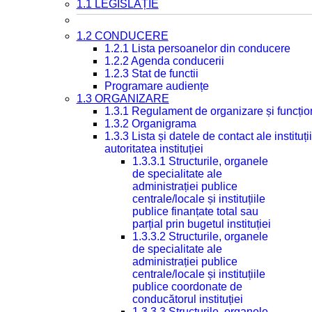
1.1 LEGISLAȚIE
1.2 CONDUCERE
1.2.1 Lista persoanelor din conducere
1.2.2 Agenda conducerii
1.2.3 Stat de functii
Programare audiențe
1.3 ORGANIZARE
1.3.1 Regulament de organizare și funcțio
1.3.2 Organigrama
1.3.3 Lista și datele de contact ale instit
autoritatea instituției
1.3.3.1 Structurile, organele
de specialitate ale
administrației publice
centrale/locale și instituțiile
publice finanțate total sau
parțial prin bugetul instituției
1.3.3.2 Structurile, organele
de specialitate ale
administrației publice
centrale/locale și instituțiile
publice coordonate de
conducătorul instituției
1.3.3.3 Structurile, organele