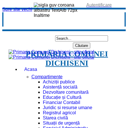
Autentificare
Spre site vechi
PRIMĂRIA COMUNEI
DICHISENI
Acasa
Compartimente
Achiziții publice
Asistență socială
Dezvoltare comunitară
Educație și Cultură
Financiar Contabil
Juridic si resurse umane
Registrul agricol
Starea civilă
Situații de urgență