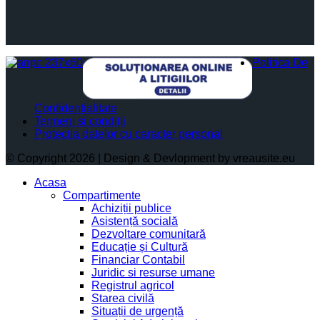
Politica De
Confidențialitate
Termeni și condiții
Protectia datelor cu caracter personal
© Copyright 2026 | Design & Devlopment by vreausite.eu
Acasa
Compartimente
Achiziții publice
Asistență socială
Dezvoltare comunitară
Educație și Cultură
Financiar Contabil
Juridic si resurse umane
Registrul agricol
Starea civilă
Situații de urgență