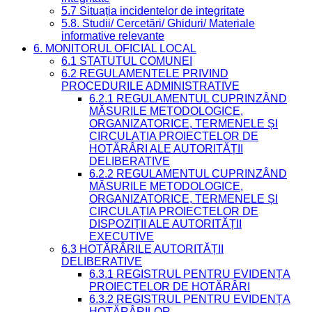
5.7 Situația incidentelor de integritate
5.8. Studii/ Cercetări/ Ghiduri/ Materiale
informative relevante
6. MONITORUL OFICIAL LOCAL
6.1 STATUTUL COMUNEI
6.2 REGULAMENTELE PRIVIND
PROCEDURILE ADMINISTRATIVE
6.2.1 REGULAMENTUL CUPRINZÂND
MĂSURILE METODOLOGICE,
ORGANIZATORICE, TERMENELE ȘI
CIRCULAȚIA PROIECTELOR DE
HOTĂRÂRI ALE AUTORITĂȚII
DELIBERATIVE
6.2.2 REGULAMENTUL CUPRINZÂND
MĂSURILE METODOLOGICE,
ORGANIZATORICE, TERMENELE ȘI
CIRCULAȚIA PROIECTELOR DE
DISPOZIȚII ALE AUTORITĂȚII
EXECUTIVE
6.3 HOTĂRÂRILE AUTORITĂȚII
DELIBERATIVE
6.3.1 REGISTRUL PENTRU EVIDENȚA
PROIECTELOR DE HOTĂRÂRI
6.3.2 REGISTRUL PENTRU EVIDENȚA
HOTĂRÂRILOR