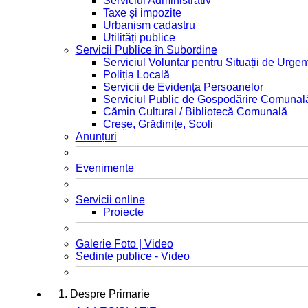
Serviciul Administrativ
Taxe și impozite
Urbanism cadastru
Utilități publice
Servicii Publice în Subordine
Serviciul Voluntar pentru Situații de Urgen
Poliția Locală
Servicii de Evidența Persoanelor
Serviciul Public de Gospodărire Comunal
Cămin Cultural / Bibliotecă Comunală
Creșe, Grădinițe, Școli
Anunțuri
Evenimente
Servicii online
Proiecte
Galerie Foto | Video
Sedinte publice - Video
1. Despre Primarie