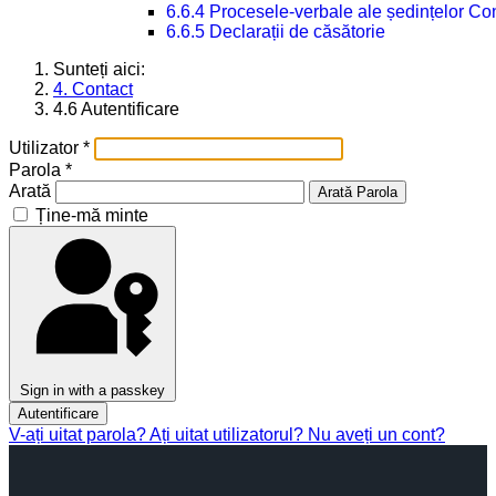
6.6.4 Procesele-verbale ale ședințelor Con
6.6.5 Declarații de căsătorie
Sunteți aici:
4. Contact
4.6 Autentificare
Utilizator
*
Parola
*
Arată
Arată Parola
Ține-mă minte
Sign in with a passkey
Autentificare
V-ați uitat parola?
Ați uitat utilizatorul?
Nu aveți un cont?