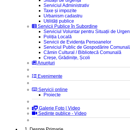
Situații de urgență
Serviciul Administrativ
Taxe și impozite
Urbanism cadastru
Utilități publice
Servicii Publice în Subordine
Serviciul Voluntar pentru Situații de Urgen
Poliția Locală
Servicii de Evidența Persoanelor
Serviciul Public de Gospodărire Comunal
Cămin Cultural / Bibliotecă Comunală
Creșe, Grădinițe, Școli
Anunțuri
Evenimente
Servicii online
Proiecte
Galerie Foto | Video
Sedinte publice - Video
1. Despre Primarie