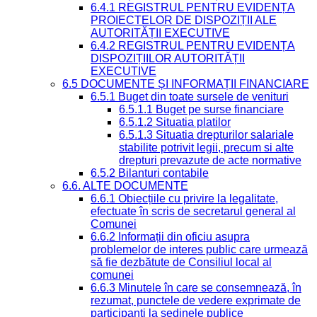
6.4.1 REGISTRUL PENTRU EVIDENȚA
PROIECTELOR DE DISPOZIȚII ALE
AUTORITĂȚII EXECUTIVE
6.4.2 REGISTRUL PENTRU EVIDENȚA
DISPOZIȚIILOR AUTORITĂȚII
EXECUTIVE
6.5 DOCUMENTE ȘI INFORMAȚII FINANCIARE
6.5.1 Buget din toate sursele de venituri
6.5.1.1 Buget pe surse financiare
6.5.1.2 Situatia platilor
6.5.1.3 Situatia drepturilor salariale
stabilite potrivit legii, precum si alte
drepturi prevazute de acte normative
6.5.2 Bilanturi contabile
6.6. ALTE DOCUMENTE
6.6.1 Obiecțiile cu privire la legalitate,
efectuate în scris de secretarul general al
Comunei
6.6.2 Informații din oficiu asupra
problemelor de interes public care urmează
să fie dezbătute de Consiliul local al
comunei
6.6.3 Minutele în care se consemnează, în
rezumat, punctele de vedere exprimate de
participanți la ședinele publice