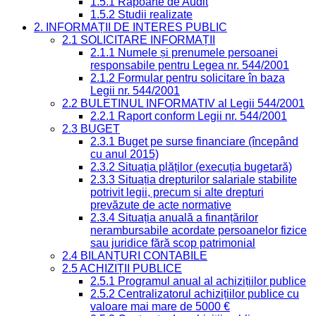
1.5.1 Rapoarte de Audit
1.5.2 Studii realizate
2. INFORMAȚII DE INTERES PUBLIC
2.1 SOLICITARE INFORMAȚII
2.1.1 Numele și prenumele persoanei
responsabile pentru Legea nr. 544/2001
2.1.2 Formular pentru solicitare în baza
Legii nr. 544/2001
2.2 BULETINUL INFORMATIV al Legii 544/2001
2.2.1 Raport conform Legii nr. 544/2001
2.3 BUGET
2.3.1 Buget pe surse financiare (începând
cu anul 2015)
2.3.2 Situația plăților (execuția bugetară)
2.3.3 Situația drepturilor salariale stabilite
potrivit legii, precum și alte drepturi
prevăzute de acte normative
2.3.4 Situația anuală a finanțărilor
nerambursabile acordate persoanelor fizice
sau juridice fără scop patrimonial
2.4 BILANȚURI CONTABILE
2.5 ACHIZIȚII PUBLICE
2.5.1 Programul anual al achizițiilor publice
2.5.2 Centralizatorul achizițiilor publice cu
valoare mai mare de 5000 €