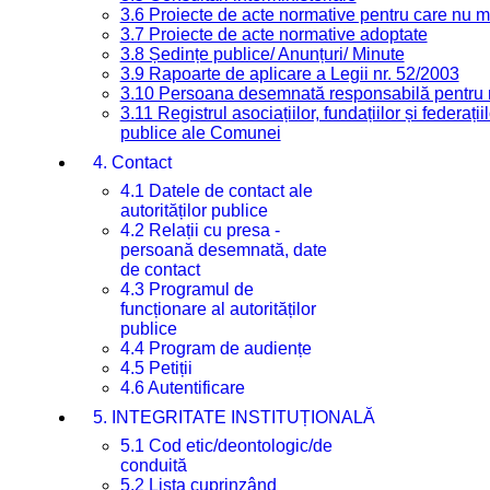
3.6 Proiecte de acte normative pentru care nu ma
3.7 Proiecte de acte normative adoptate
3.8 Ședințe publice/ Anunțuri/ Minute
3.9 Rapoarte de aplicare a Legii nr. 52/2003
3.10 Persoana desemnată responsabilă pentru re
3.11 Registrul asociațiilor, fundațiilor și federații
publice ale Comunei
4. Contact
4.1 Datele de contact ale
autorităților publice
4.2 Relații cu presa -
persoană desemnată, date
de contact
4.3 Programul de
funcționare al autorităților
publice
4.4 Program de audiențe
4.5 Petiții
4.6 Autentificare
5. INTEGRITATE INSTITUȚIONALĂ
5.1 Cod etic/deontologic/de
conduită
5.2 Lista cuprinzând