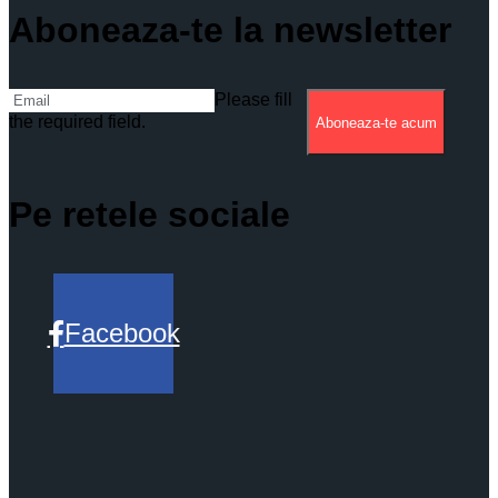
Aboneaza-te la newsletter
Please fill
the required field.
Aboneaza-te acum
Pe retele sociale
Facebook