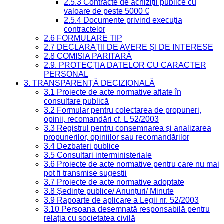
2.5.3 Contracte de achiziții publice cu
valoare de peste 5000 €
2.5.4 Documente privind execuția
contractelor
2.6 FORMULARE TIP
2.7 DECLARAȚII DE AVERE ȘI DE INTERESE
2.8 COMISIA PARITARĂ
2.9. PROTECȚIA DATELOR CU CARACTER
PERSONAL
3. TRANSPARENȚĂ DECIZIONALĂ
3.1 Proiecte de acte normative aflate în
consultare publică
3.2 Formular pentru colectarea de propuneri,
opinii, recomandări cf. L 52/2003
3.3 Registrul pentru consemnarea și analizarea
propunerilor, opiniilor sau recomandărilor
3.4 Dezbateri publice
3.5 Consultari interministeriale
3.6 Proiecte de acte normative pentru care nu mai
pot fi transmise sugestii
3.7 Proiecte de acte normative adoptate
3.8 Ședințe publice/ Anunțuri/ Minute
3.9 Rapoarte de aplicare a Legii nr. 52/2003
3.10 Persoana desemnată responsabilă pentru
relația cu societatea civilă