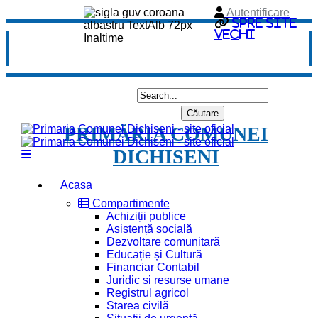
Autentificare
Spre site
vechi
PRIMĂRIA COMUNEI
DICHISENI
Acasa
Compartimente
Achiziții publice
Asistență socială
Dezvoltare comunitară
Educație și Cultură
Financiar Contabil
Juridic si resurse umane
Registrul agricol
Starea civilă