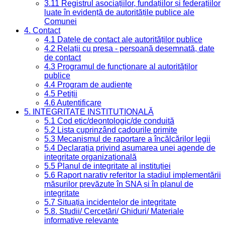
3.11 Registrul asociațiilor, fundațiilor și federațiilor
luate în evidență de autoritățile publice ale
Comunei
4. Contact
4.1 Datele de contact ale autorităților publice
4.2 Relații cu presa - persoană desemnată, date
de contact
4.3 Programul de funcționare al autorităților
publice
4.4 Program de audiențe
4.5 Petiții
4.6 Autentificare
5. INTEGRITATE INSTITUȚIONALĂ
5.1 Cod etic/deontologic/de conduită
5.2 Lista cuprinzând cadourile primite
5.3 Mecanismul de raportare a încălcărilor legii
5.4 Declarația privind asumarea unei agende de
integritate organizațională
5.5 Planul de integritate al instituției
5.6 Raport narativ referitor la stadiul implementării
măsurilor prevăzute în SNA și în planul de
integritate
5.7 Situația incidentelor de integritate
5.8. Studii/ Cercetări/ Ghiduri/ Materiale
informative relevante