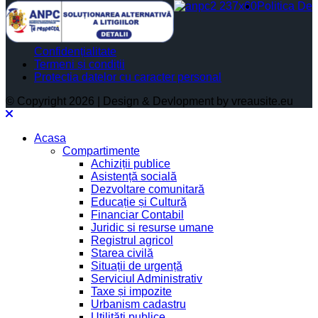
Politica De
Confidențialitate
Termeni și condiții
Protectia datelor cu caracter personal
© Copyright 2026 | Design & Devlopment by vreausite.eu
Acasa
Compartimente
Achiziții publice
Asistență socială
Dezvoltare comunitară
Educație și Cultură
Financiar Contabil
Juridic si resurse umane
Registrul agricol
Starea civilă
Situații de urgență
Serviciul Administrativ
Taxe și impozite
Urbanism cadastru
Utilități publice