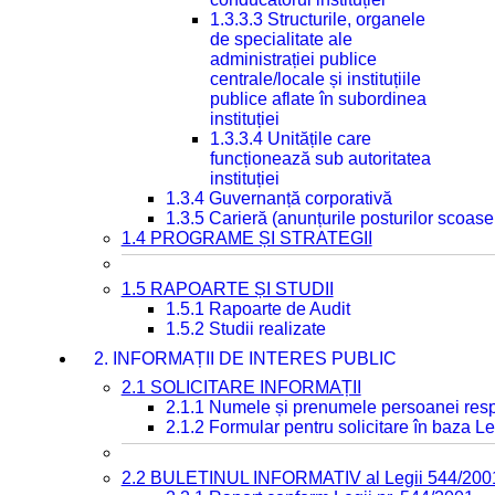
1.3.3.3 Structurile, organele
de specialitate ale
administrației publice
centrale/locale și instituțiile
publice aflate în subordinea
instituției
1.3.3.4 Unitățile care
funcționează sub autoritatea
instituției
1.3.4 Guvernanță corporativă
1.3.5 Carieră (anunțurile posturilor scoase
1.4 PROGRAME ȘI STRATEGII
1.5 RAPOARTE ȘI STUDII
1.5.1 Rapoarte de Audit
1.5.2 Studii realizate
2. INFORMAȚII DE INTERES PUBLIC
2.1 SOLICITARE INFORMAȚII
2.1.1 Numele și prenumele persoanei resp
2.1.2 Formular pentru solicitare în baza Le
2.2 BULETINUL INFORMATIV al Legii 544/200