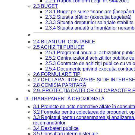
2.2.1 Raport conform Legii nr. 544/2001
2.3 BUGET
2.3.1 Buget pe surse financiare (începând
2.3.2 Situația plăților (execuția bugetară)
2.3.3 Situația drepturilor salariale stabilit
2.3.4 Situația anuală a finanțărilor neramb
2.4 BILANȚURI CONTABILE
2.5 ACHIZIȚII PUBLICE
2.5.1 Programul anual al achizițiilor publi
2.5.2 Centralizatorul achizițiilor publice 
2.5.3 Contracte de achiziții publice cu va
2.5.4 Documente privind execuția contract
2.6 FORMULARE TIP
2.7 DECLARAȚII DE AVERE ȘI DE INTERES
2.8 COMISIA PARITARĂ
2.9. PROTECȚIA DATELOR CU CARACTER
3. TRANSPARENȚĂ DECIZIONALĂ
3.1 Proiecte de acte normative aflate în consult
3.2 Formular pentru colectarea de propuneri, opi
3.3 Registrul pentru consemnarea și analizarea p
recomandărilor
3.4 Dezbateri publice
3.5 Consultari interministeriale