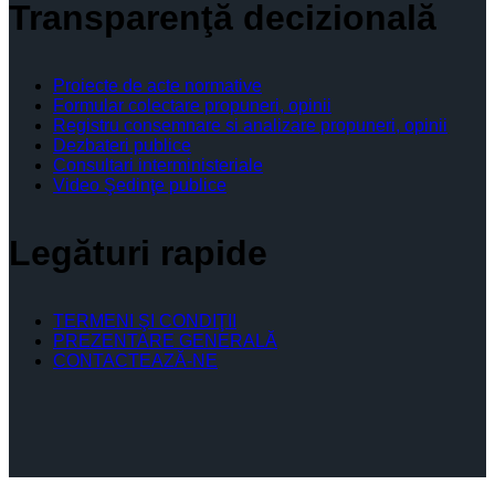
Transparenţă decizională
Proiecte de acte normative
Formular colectare propuneri, opinii
Registru consemnare si analizare propuneri, opinii
Dezbateri publice
Consultari interministeriale
Video Şedinţe publice
Legături rapide
TERMENI ŞI CONDIŢII
PREZENTARE GENERALĂ
CONTACTEAZĂ-NE