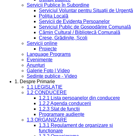
Servicii Publice în Subordine
Serviciul Voluntar pentru Situații de Urgență
Poliția Locală
Servicii de Evidența Persoanelor
Serviciul Public de Gospodărire Comunală
Cămin Cultural / Bibliotecă Comunală
Creșe, Grădinițe, Școli
Servicii online
Proiecte
Language Programs
Evenimente
Anunțuri
Galerie Foto | Video
Sedinte publice - Video
1. Despre Primarie
1.1 LEGISLAȚIE
1.2 CONDUCERE
1.2.1 Lista persoanelor din conducere
1.2.2 Agenda conducerii
1.2.3 Stat de functii
Programare audiențe
1.3 ORGANIZARE
1.3.1 Regulament de organizare și
funcționare