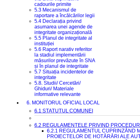
cadourile primite
5.3 Mecanismul de
raportare a încălcărilor legii
5.4 Declarația privind
asumarea unei agende de
integritate organizațională
5.5 Planul de integritate al
instituției
5.6 Raport narativ referitor
la stadiul implementării
măsurilor prevăzute în SNA
și în planul de integritate
5.7 Situația incidentelor de
integritate
5.8. Studii/ Cercetări/
Ghiduri/ Materiale
informative relevante
6. MONITORUL OFICIAL LOCAL
6.1 STATUTUL COMUNEI
6.2 REGULAMENTELE PRIVIND PROCEDURI
6.2.1 REGULAMENTUL CUPRINZÂND M
PROIECTELOR DE HOTĂRÂRI ALE AUT