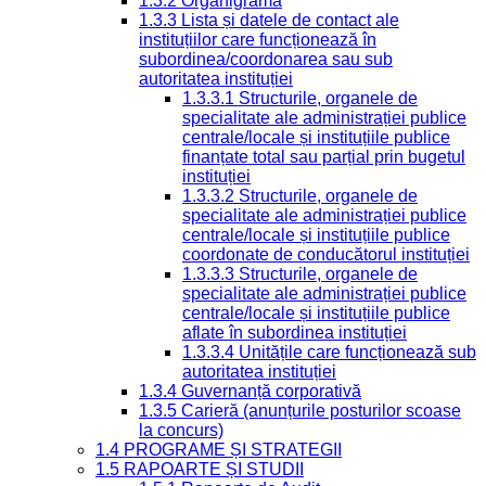
1.3.2 Organigrama
1.3.3 Lista și datele de contact ale
instituțiilor care funcționează în
subordinea/coordonarea sau sub
autoritatea instituției
1.3.3.1 Structurile, organele de
specialitate ale administrației publice
centrale/locale și instituțiile publice
finanțate total sau parțial prin bugetul
instituției
1.3.3.2 Structurile, organele de
specialitate ale administrației publice
centrale/locale și instituțiile publice
coordonate de conducătorul instituției
1.3.3.3 Structurile, organele de
specialitate ale administrației publice
centrale/locale și instituțiile publice
aflate în subordinea instituției
1.3.3.4 Unitățile care funcționează sub
autoritatea instituției
1.3.4 Guvernanță corporativă
1.3.5 Carieră (anunțurile posturilor scoase
la concurs)
1.4 PROGRAME ȘI STRATEGII
1.5 RAPOARTE ȘI STUDII