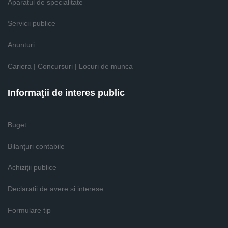
Aparatul de specialitate
Servicii publice
Anunturi
Cariera | Concursuri | Locuri de munca
Informaţii de interes public
Buget
Bilanţuri contabile
Achiziţii publice
Declaratii de avere si interese
Formulare tip