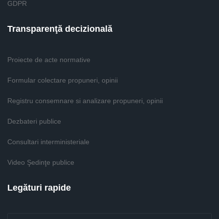
GDPR
Transparenţă decizională
Proiecte de acte normative
Formular colectare propuneri, opinii
Registru consemnare si analizare propuneri, opinii
Dezbateri publice
Consultari interministeriale
Video Şedinţe publice
Legături rapide