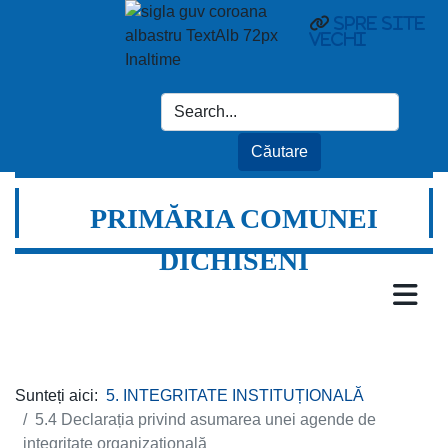
Spre site
vechi
PRIMĂRIA COMUNEI
DICHISENI
Sunteți aici:
5. INTEGRITATE INSTITUȚIONALĂ
5.4 Declarația privind asumarea unei agende de
integritate organizațională