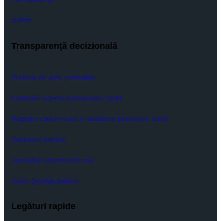
GDPR
Transparenţă decizională
Proiecte de acte normative
Formular colectare propuneri, opinii
Registru consemnare si analizare propuneri, opinii
Dezbateri publice
Consultari interministeriale
Video Şedinţe publice
Legături rapide