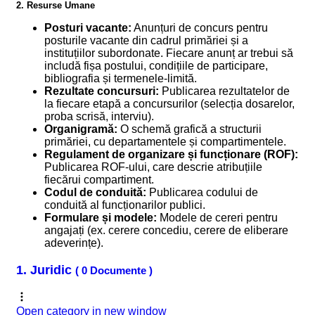
2. Resurse Umane
Posturi vacante:
Anunțuri de concurs pentru
posturile vacante din cadrul primăriei și a
instituțiilor subordonate. Fiecare anunț ar trebui să
includă fișa postului, condițiile de participare,
bibliografia și termenele-limită.
Rezultate concursuri:
Publicarea rezultatelor de
la fiecare etapă a concursurilor (selecția dosarelor,
proba scrisă, interviu).
Organigramă:
O schemă grafică a structurii
primăriei, cu departamentele și compartimentele.
Regulament de organizare și funcționare (ROF):
Publicarea ROF-ului, care descrie atribuțiile
fiecărui compartiment.
Codul de conduită:
Publicarea codului de
conduită al funcționarilor publici.
Formulare și modele:
Modele de cereri pentru
angajați (ex. cerere concediu, cerere de eliberare
adeverințe).
1. Juridic
( 0 Documente )
Open category in new window