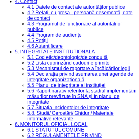
4. Contact
4.1 Datele de contact ale autorităților publice
4.2 Relații cu presa - persoană desemnată, date
de contact
4.3 Programul de funcționare al autorităților
publice
4.4 Program de audiențe
4.5 Petiții
4.6 Autentificare
5. INTEGRITATE INSTITUȚIONALĂ
5.1 Cod etic/deontologic/de conduită
5.2 Lista cuprinzând cadourile primite
5.3 Mecanismul de raportare a încălcărilor legii
5.4 Declarația privind asumarea unei agende de
integritate organizațională
5.5 Planul de integritate al instituției
5.6 Raport narativ referitor la stadiul implementării
măsurilor prevăzute în SNA și în planul de
integritate
5.7 Situația incidentelor de integritate
5.8. Studii/ Cercetări/ Ghiduri/ Materiale
informative relevante
6. MONITORUL OFICIAL LOCAL
6.1 STATUTUL COMUNEI
6.2 REGULAMENTELE PRIVIND