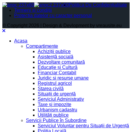
Politica De Confidențialitate
Termeni și condiții
Protectia datelor cu caracter personal
© Copyright 2026 | Design & Devlopment by vreausite.eu
Acasa
Compartimente
Achiziții publice
Asistență socială
Dezvoltare comunitară
Educație și Cultură
Financiar Contabil
Juridic si resurse umane
Registrul agricol
Starea civilă
Situații de urgență
Serviciul Administrativ
Taxe și impozite
Urbanism cadastru
Utilități publice
Servicii Publice în Subordine
Serviciul Voluntar pentru Situații de Urgență
Poliția Locală