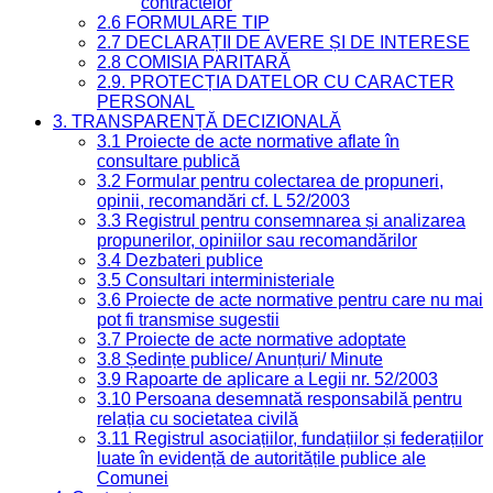
contractelor
2.6 FORMULARE TIP
2.7 DECLARAȚII DE AVERE ȘI DE INTERESE
2.8 COMISIA PARITARĂ
2.9. PROTECȚIA DATELOR CU CARACTER
PERSONAL
3. TRANSPARENȚĂ DECIZIONALĂ
3.1 Proiecte de acte normative aflate în
consultare publică
3.2 Formular pentru colectarea de propuneri,
opinii, recomandări cf. L 52/2003
3.3 Registrul pentru consemnarea și analizarea
propunerilor, opiniilor sau recomandărilor
3.4 Dezbateri publice
3.5 Consultari interministeriale
3.6 Proiecte de acte normative pentru care nu mai
pot fi transmise sugestii
3.7 Proiecte de acte normative adoptate
3.8 Ședințe publice/ Anunțuri/ Minute
3.9 Rapoarte de aplicare a Legii nr. 52/2003
3.10 Persoana desemnată responsabilă pentru
relația cu societatea civilă
3.11 Registrul asociațiilor, fundațiilor și federațiilor
luate în evidență de autoritățile publice ale
Comunei