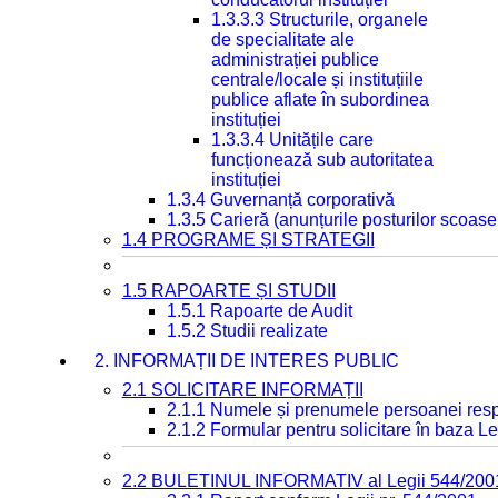
1.3.3.3 Structurile, organele
de specialitate ale
administrației publice
centrale/locale și instituțiile
publice aflate în subordinea
instituției
1.3.3.4 Unitățile care
funcționează sub autoritatea
instituției
1.3.4 Guvernanță corporativă
1.3.5 Carieră (anunțurile posturilor scoase
1.4 PROGRAME ȘI STRATEGII
1.5 RAPOARTE ȘI STUDII
1.5.1 Rapoarte de Audit
1.5.2 Studii realizate
2. INFORMAȚII DE INTERES PUBLIC
2.1 SOLICITARE INFORMAȚII
2.1.1 Numele și prenumele persoanei resp
2.1.2 Formular pentru solicitare în baza Le
2.2 BULETINUL INFORMATIV al Legii 544/200