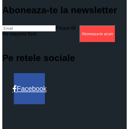
Aboneaza-te la newsletter
Please fill
the required field.
Aboneaza-te acum
Pe retele sociale
Facebook