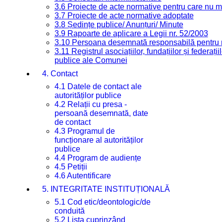
3.6 Proiecte de acte normative pentru care nu ma
3.7 Proiecte de acte normative adoptate
3.8 Ședințe publice/ Anunțuri/ Minute
3.9 Rapoarte de aplicare a Legii nr. 52/2003
3.10 Persoana desemnată responsabilă pentru re
3.11 Registrul asociațiilor, fundațiilor și federații
publice ale Comunei
4. Contact
4.1 Datele de contact ale
autorităților publice
4.2 Relații cu presa -
persoană desemnată, date
de contact
4.3 Programul de
funcționare al autorităților
publice
4.4 Program de audiențe
4.5 Petiții
4.6 Autentificare
5. INTEGRITATE INSTITUȚIONALĂ
5.1 Cod etic/deontologic/de
conduită
5.2 Lista cuprinzând