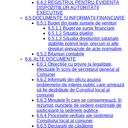
6.4.2 REGISTRUL PENTRU EVIDENȚA
DISPOZIȚIILOR AUTORITĂȚII
EXECUTIVE
6.5 DOCUMENTE ȘI INFORMAȚII FINANCIARE
6.5.1 Buget din toate sursele de venituri
6.5.1.1 Buget pe surse financiare
6.5.1.2 Situatia platilor
6.5.1.3 Situatia drepturilor salariale
stabilite potrivit legii, precum si alte
drepturi prevazute de acte normative
6.5.2 Bilanturi contabile
6.6. ALTE DOCUMENTE
6.6.1 Obiecțiile cu privire la legalitate,
efectuate în scris de secretarul general al
Comunei
6.6.2 Informații din oficiu asupra
problemelor de interes public care urmează
să fie dezbătute de Consiliul local al
comunei
6.6.3 Minutele în care se consemnează, în
rezumat, punctele de vedere exprimate de
participanți la ședinele publice
6.6.4 Procesele-verbale ale ședințelor
Consiliului local al comunei
6.6.5 Declarații de căsătorie