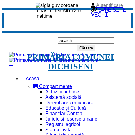
Autentificare
Spre site
vechi
PRIMĂRIA COMUNEI
DICHISENI
Acasa
Compartimente
Achiziții publice
Asistență socială
Dezvoltare comunitară
Educație și Cultură
Financiar Contabil
Juridic si resurse umane
Registrul agricol
Starea civilă