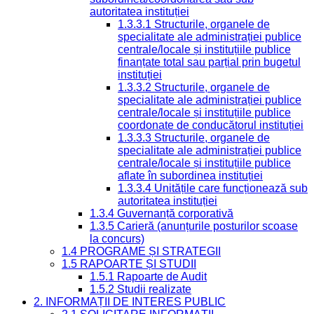
autoritatea instituției
1.3.3.1 Structurile, organele de
specialitate ale administrației publice
centrale/locale și instituțiile publice
finanțate total sau parțial prin bugetul
instituției
1.3.3.2 Structurile, organele de
specialitate ale administrației publice
centrale/locale și instituțiile publice
coordonate de conducătorul instituției
1.3.3.3 Structurile, organele de
specialitate ale administrației publice
centrale/locale și instituțiile publice
aflate în subordinea instituției
1.3.3.4 Unitățile care funcționează sub
autoritatea instituției
1.3.4 Guvernanță corporativă
1.3.5 Carieră (anunțurile posturilor scoase
la concurs)
1.4 PROGRAME ȘI STRATEGII
1.5 RAPOARTE ȘI STUDII
1.5.1 Rapoarte de Audit
1.5.2 Studii realizate
2. INFORMAȚII DE INTERES PUBLIC