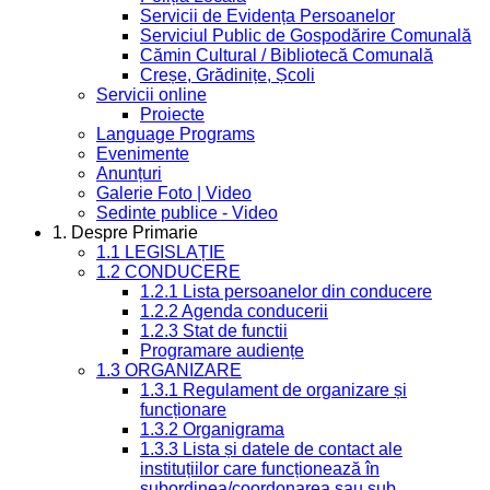
Servicii de Evidența Persoanelor
Serviciul Public de Gospodărire Comunală
Cămin Cultural / Bibliotecă Comunală
Creșe, Grădinițe, Școli
Servicii online
Proiecte
Language Programs
Evenimente
Anunțuri
Galerie Foto | Video
Sedinte publice - Video
1. Despre Primarie
1.1 LEGISLAȚIE
1.2 CONDUCERE
1.2.1 Lista persoanelor din conducere
1.2.2 Agenda conducerii
1.2.3 Stat de functii
Programare audiențe
1.3 ORGANIZARE
1.3.1 Regulament de organizare și
funcționare
1.3.2 Organigrama
1.3.3 Lista și datele de contact ale
instituțiilor care funcționează în
subordinea/coordonarea sau sub