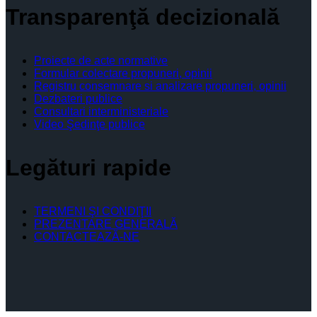
Transparenţă decizională
Proiecte de acte normative
Formular colectare propuneri, opinii
Registru consemnare si analizare propuneri, opinii
Dezbateri publice
Consultari interministeriale
Video Şedinţe publice
Legături rapide
TERMENI ŞI CONDIŢII
PREZENTARE GENERALĂ
CONTACTEAZĂ-NE