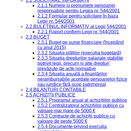
2.1 SOLICITARE INFORMAȚII
2.1.1 Numele și prenumele persoanei
responsabile pentru Legea nr. 544/2001
2.1.2 Formular pentru solicitare în baza
Legii nr. 544/2001
2.2 BULETINUL INFORMATIV al Legii 544/2001
2.2.1 Raport conform Legii nr. 544/2001
2.3 BUGET
2.3.1 Buget pe surse financiare (începând
cu anul 2015)
2.3.2 Situația plăților (execuția bugetară)
2.3.3 Situația drepturilor salariale stabilite
potrivit legii, precum și alte drepturi
prevăzute de acte normative
2.3.4 Situația anuală a finanțărilor
nerambursabile acordate persoanelor fizice
sau juridice fără scop patrimonial
2.4 BILANȚURI CONTABILE
2.5 ACHIZIȚII PUBLICE
2.5.1 Programul anual al achizițiilor publice
2.5.2 Centralizatorul achizițiilor publice cu
valoare mai mare de 5000 €
2.5.3 Contracte de achiziții publice cu
valoare de peste 5000 €
2.5.4 Documente privind execuția