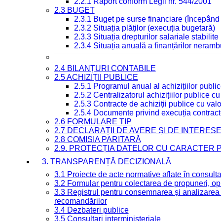
2.2.1 Raport conform Legii nr. 544/2001
2.3 BUGET
2.3.1 Buget pe surse financiare (începând
2.3.2 Situația plăților (execuția bugetară)
2.3.3 Situația drepturilor salariale stabilit
2.3.4 Situația anuală a finanțărilor neramb
2.4 BILANȚURI CONTABILE
2.5 ACHIZIȚII PUBLICE
2.5.1 Programul anual al achizițiilor publi
2.5.2 Centralizatorul achizițiilor publice 
2.5.3 Contracte de achiziții publice cu va
2.5.4 Documente privind execuția contract
2.6 FORMULARE TIP
2.7 DECLARAȚII DE AVERE ȘI DE INTERES
2.8 COMISIA PARITARĂ
2.9. PROTECȚIA DATELOR CU CARACTER
3. TRANSPARENȚĂ DECIZIONALĂ
3.1 Proiecte de acte normative aflate în consult
3.2 Formular pentru colectarea de propuneri, opi
3.3 Registrul pentru consemnarea și analizarea p
recomandărilor
3.4 Dezbateri publice
3.5 Consultari interministeriale