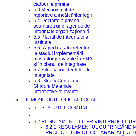
cadourile primite
5.3 Mecanismul de
raportare a încălcărilor legii
5.4 Declarația privind
asumarea unei agende de
integritate organizațională
5.5 Planul de integritate al
instituției
5.6 Raport narativ referitor
la stadiul implementării
măsurilor prevăzute în SNA
și în planul de integritate
5.7 Situația incidentelor de
integritate
5.8. Studii/ Cercetări/
Ghiduri/ Materiale
informative relevante
6. MONITORUL OFICIAL LOCAL
6.1 STATUTUL COMUNEI
6.2 REGULAMENTELE PRIVIND PROCEDURI
6.2.1 REGULAMENTUL CUPRINZÂND M
PROIECTELOR DE HOTĂRÂRI ALE AUT