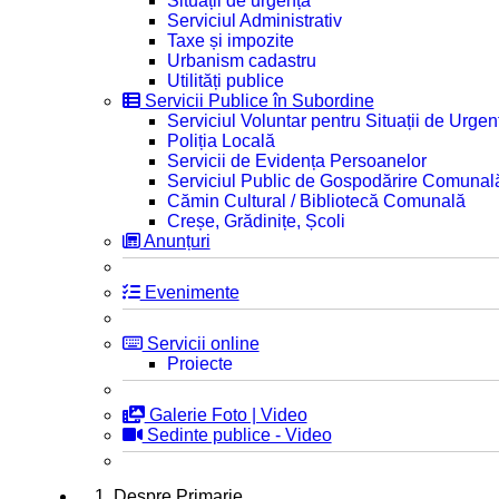
Situații de urgență
Serviciul Administrativ
Taxe și impozite
Urbanism cadastru
Utilități publice
Servicii Publice în Subordine
Serviciul Voluntar pentru Situații de Urgen
Poliția Locală
Servicii de Evidența Persoanelor
Serviciul Public de Gospodărire Comunal
Cămin Cultural / Bibliotecă Comunală
Creșe, Grădinițe, Școli
Anunțuri
Evenimente
Servicii online
Proiecte
Galerie Foto | Video
Sedinte publice - Video
1. Despre Primarie