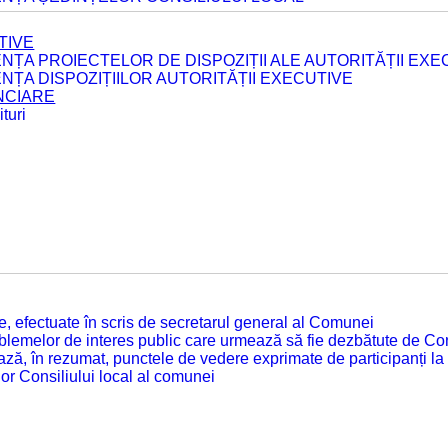
TIVE
ENȚA PROIECTELOR DE DISPOZIȚII ALE AUTORITĂȚII EXE
ENȚA DISPOZIȚIILOR AUTORITĂȚII EXECUTIVE
ANCIARE
turi
tate, efectuate în scris de secretarul general al Comunei
roblemelor de interes public care urmează să fie dezbătute de Con
ză, în rezumat, punctele de vedere exprimate de participanți la
or Consiliului local al comunei