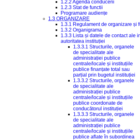
1.2.2 Agenda conducerii
1.2.3 Stat de functii
Programare audiențe
1.3 ORGANIZARE
1.3.1 Regulament de organizare și 
1.3.2 Organigrama
1.3.3 Lista și datele de contact ale
autoritatea instituției
1.3.3.1 Structurile, organele
de specialitate ale
administrației publice
centrale/locale și instituțiile
publice finanțate total sau
parțial prin bugetul instituției
1.3.3.2 Structurile, organele
de specialitate ale
administrației publice
centrale/locale și instituțiile
publice coordonate de
conducătorul instituției
1.3.3.3 Structurile, organele
de specialitate ale
administrației publice
centrale/locale și instituțiile
publice aflate în subordinea