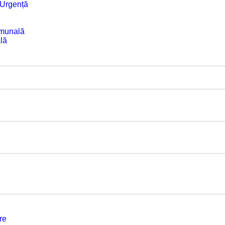
e Urgență
omunală
lă
re