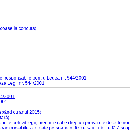
 scoase la concurs)
ei responsabile pentru Legea nr. 544/2001
baza Legii nr. 544/2001
44/2001
2001
cepând cu anul 2015)
tară)
tabilite potrivit legii, precum și alte drepturi prevăzute de acte no
 nerambursabile acordate persoanelor fizice sau juridice fără sco