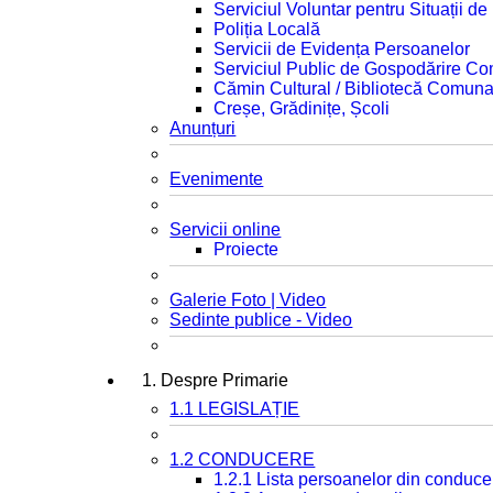
Serviciul Voluntar pentru Situații d
Poliția Locală
Servicii de Evidența Persoanelor
Serviciul Public de Gospodărire C
Cămin Cultural / Bibliotecă Comuna
Creșe, Grădinițe, Școli
Anunțuri
Evenimente
Servicii online
Proiecte
Galerie Foto | Video
Sedinte publice - Video
1. Despre Primarie
1.1 LEGISLAȚIE
1.2 CONDUCERE
1.2.1 Lista persoanelor din conduce