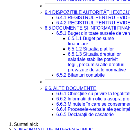
6.4 DISPOZIȚIILE AUTORITĂȚII EXECU
6.4.1 REGISTRUL PENTRU EVID
6.4.2 REGISTRUL PENTRU EVID
6.5 DOCUMENTE ȘI INFORMAȚII FIN
6.5.1 Buget din toate sursele de veni
6.5.1.1 Buget pe surse
financiare
6.5.1.2 Situatia platilor
6.5.1.3 Situatia drepturilor
salariale stabilite potrivit
legii, precum si alte drepturi
prevazute de acte normative
6.5.2 Bilanturi contabile
6.6. ALTE DOCUMENTE
6.6.1 Obiecțiile cu privire la legali
6.6.2 Informații din oficiu asupra p
6.6.3 Minutele în care se consemnea
6.6.4 Procesele-verbale ale ședințel
6.6.5 Declarații de căsătorie
Sunteți aici:
2. INFORMAȚII DE INTERES PUBLIC