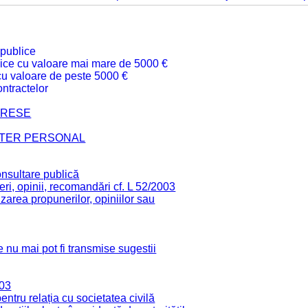
 publice
ublice cu valoare mai mare de 5000 €
 cu valoare de peste 5000 €
ntractelor
TERESE
CTER PERSONAL
onsultare publică
ri, opinii, recomandări cf. L 52/2003
zarea propunerilor, opiniilor sau
 nu mai pot fi transmise sugestii
003
tru relația cu societatea civilă