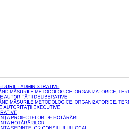
EDURILE ADMINISTRATIVE
ÂND MĂSURILE METODOLOGICE, ORGANIZATORICE, TERM
 AUTORITĂȚII DELIBERATIVE
ÂND MĂSURILE METODOLOGICE, ORGANIZATORICE, TERM
LE AUTORITĂȚII EXECUTIVE
ERATIVE
DENȚA PROIECTELOR DE HOTĂRÂRI
DENȚA HOTĂRÂRILOR
ENȚA ȘEDINȚELOR CONSILIULUI LOCAL