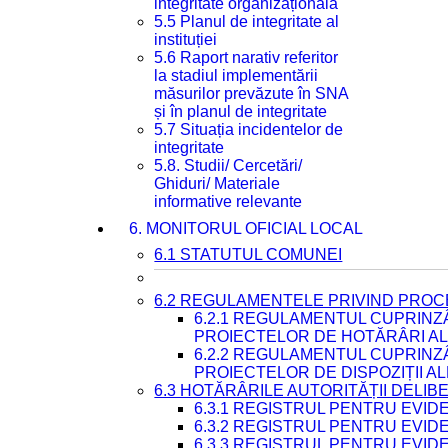
integritate organizațională
5.5 Planul de integritate al
instituției
5.6 Raport narativ referitor
la stadiul implementării
măsurilor prevăzute în SNA
și în planul de integritate
5.7 Situația incidentelor de
integritate
5.8. Studii/ Cercetări/
Ghiduri/ Materiale
informative relevante
6. MONITORUL OFICIAL LOCAL
6.1 STATUTUL COMUNEI
6.2 REGULAMENTELE PRIVIND PROC
6.2.1 REGULAMENTUL CUPRINZ
PROIECTELOR DE HOTĂRÂRI ALE
6.2.2 REGULAMENTUL CUPRINZ
PROIECTELOR DE DISPOZIȚII A
6.3 HOTĂRÂRILE AUTORITĂȚII DELIB
6.3.1 REGISTRUL PENTRU EVI
6.3.2 REGISTRUL PENTRU EVI
6.3.3 REGISTRUL PENTRU EVID