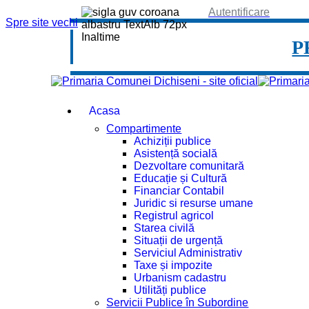
Autentificare
Spre site vechi
P
Acasa
Compartimente
Achiziții publice
Asistență socială
Dezvoltare comunitară
Educație și Cultură
Financiar Contabil
Juridic si resurse umane
Registrul agricol
Starea civilă
Situații de urgență
Serviciul Administrativ
Taxe și impozite
Urbanism cadastru
Utilități publice
Servicii Publice în Subordine