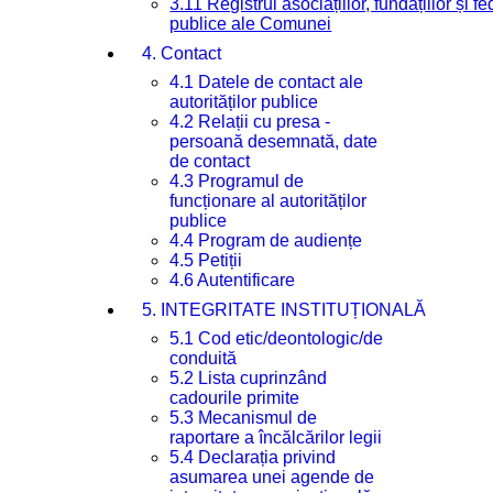
3.11 Registrul asociațiilor, fundațiilor și fe
publice ale Comunei
4. Contact
4.1 Datele de contact ale
autorităților publice
4.2 Relații cu presa -
persoană desemnată, date
de contact
4.3 Programul de
funcționare al autorităților
publice
4.4 Program de audiențe
4.5 Petiții
4.6 Autentificare
5. INTEGRITATE INSTITUȚIONALĂ
5.1 Cod etic/deontologic/de
conduită
5.2 Lista cuprinzând
cadourile primite
5.3 Mecanismul de
raportare a încălcărilor legii
5.4 Declarația privind
asumarea unei agende de