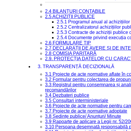
2.4 BILANȚURI CONTABILE
2.5 ACHIZIȚII PUBLICE
2.5.1 Programul anual al achizițiilor
2.5.2 Centralizatorul achizițiilor p
2.5.3 Contracte de achiziții publice
2.5.4 Documente privind execuția co
2.6 FORMULARE TIP
2.7 DECLARAȚII DE AVERE ȘI DE IN
2.8 COMISIA PARITARĂ
2.9. PROTECȚIA DATELOR CU CARA
3. TRANSPARENȚĂ DECIZIONALĂ
3.1 Proiecte de acte normative aflate în c
3.2 Formular pentru colectarea de propune
3.3 Registrul pentru consemnarea și anali
recomandărilor
3.4 Dezbateri publice
3.5 Consultari interministeriale
3.6 Proiecte de acte normative pentru care
3.7 Proiecte de acte normative adoptate
3.8 Ședințe publice/ Anunțuri/ Minute
3.9 Rapoarte de aplicare a Legii nr. 52/2
3.10 Persoana desemnată responsabilă pen