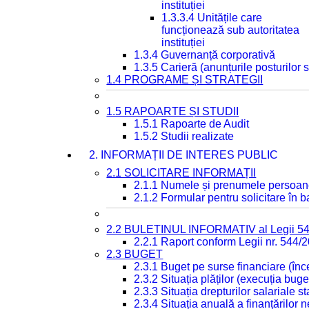
instituției
1.3.3.4 Unitățile care
funcționează sub autoritatea
instituției
1.3.4 Guvernanță corporativă
1.3.5 Carieră (anunțurile posturilor
1.4 PROGRAME ȘI STRATEGII
1.5 RAPOARTE ȘI STUDII
1.5.1 Rapoarte de Audit
1.5.2 Studii realizate
2. INFORMAȚII DE INTERES PUBLIC
2.1 SOLICITARE INFORMAȚII
2.1.1 Numele și prenumele persoan
2.1.2 Formular pentru solicitare în 
2.2 BULETINUL INFORMATIV al Legii 5
2.2.1 Raport conform Legii nr. 544/
2.3 BUGET
2.3.1 Buget pe surse financiare (în
2.3.2 Situația plăților (execuția buge
2.3.3 Situația drepturilor salariale s
2.3.4 Situația anuală a finanțărilor