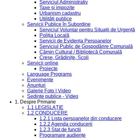
Serviciul Administrativ
Taxe și impozite
Urbanism cadastru
Utilități publice
Servicii Publice în Subordine
Serviciul Voluntar pentru Situații de Urgență
Poliția Locală
Servicii de Evidența Persoanelor
Serviciul Public de Gospodărire Comunală
Cămin Cultural / Bibliotecă Comunală
Creșe, Grădinițe, Școli
Servicii online
Proiecte
Language Programs
Evenimente
Anunțuri
Galerie Foto | Video
Sedinte publice - Video
1. Despre Primarie
1.1 LEGISLAȚIE
1.2 CONDUCERE
1.2.1 Lista persoanelor din conducere
1.2.2 Agenda conducerii
1.2.3 Stat de functii
Programare audiențe