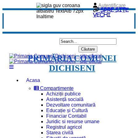
Autentificare
Spre site
vechi
PRIMĂRIA COMUNEI
DICHISENI
Acasa
Compartimente
Achiziții publice
Asistență socială
Dezvoltare comunitară
Educație și Cultură
Financiar Contabil
Juridic si resurse umane
Registrul agricol
Starea civilă