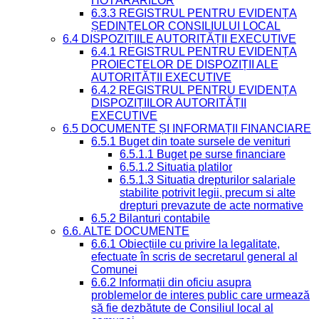
HOTĂRÂRILOR
6.3.3 REGISTRUL PENTRU EVIDENȚA
ȘEDINȚELOR CONSILIULUI LOCAL
6.4 DISPOZIȚIILE AUTORITĂȚII EXECUTIVE
6.4.1 REGISTRUL PENTRU EVIDENȚA
PROIECTELOR DE DISPOZIȚII ALE
AUTORITĂȚII EXECUTIVE
6.4.2 REGISTRUL PENTRU EVIDENȚA
DISPOZIȚIILOR AUTORITĂȚII
EXECUTIVE
6.5 DOCUMENTE ȘI INFORMAȚII FINANCIARE
6.5.1 Buget din toate sursele de venituri
6.5.1.1 Buget pe surse financiare
6.5.1.2 Situatia platilor
6.5.1.3 Situatia drepturilor salariale
stabilite potrivit legii, precum si alte
drepturi prevazute de acte normative
6.5.2 Bilanturi contabile
6.6. ALTE DOCUMENTE
6.6.1 Obiecțiile cu privire la legalitate,
efectuate în scris de secretarul general al
Comunei
6.6.2 Informații din oficiu asupra
problemelor de interes public care urmează
să fie dezbătute de Consiliul local al