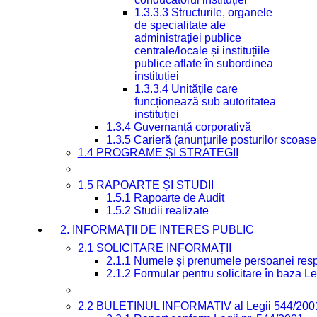
1.3.3.3 Structurile, organele
de specialitate ale
administrației publice
centrale/locale și instituțiile
publice aflate în subordinea
instituției
1.3.3.4 Unitățile care
funcționează sub autoritatea
instituției
1.3.4 Guvernanță corporativă
1.3.5 Carieră (anunțurile posturilor scoase
1.4 PROGRAME ȘI STRATEGII
1.5 RAPOARTE ȘI STUDII
1.5.1 Rapoarte de Audit
1.5.2 Studii realizate
2. INFORMAȚII DE INTERES PUBLIC
2.1 SOLICITARE INFORMAȚII
2.1.1 Numele și prenumele persoanei resp
2.1.2 Formular pentru solicitare în baza Le
2.2 BULETINUL INFORMATIV al Legii 544/200