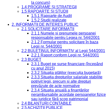
la concurs)
1.4 PROGRAME ȘI STRATEGII
1.5 RAPOARTE ȘI STUDII
1.5.1 Rapoarte de Audit
1.5.2 Studii realizate
2. INFORMAȚII DE INTERES PUBLIC
2.1 SOLICITARE INFORMAȚII
2.1.1 Numele și prenumele persoanei
responsabile pentru Legea nr. 544/2001
2.1.2 Formular pentru solicitare în baza
Legii nr. 544/2001
2.2 BULETINUL INFORMATIV al Legii 544/2001
2.2.1 Raport conform Legii nr. 544/2001
2.3 BUGET
2.3.1 Buget pe surse financiare (începând
cu anul 2015)
2.3.2 Situația plăților (execuția bugetară)
2.3.3 Situația drepturilor salariale stabilite
potrivit legii, precum și alte drepturi
prevăzute de acte normative
2.3.4 Situația anuală a finanțărilor
nerambursabile acordate persoanelor fizice
sau juridice fără scop patrimonial
2.4 BILANȚURI CONTABILE
2.5 ACHIZIȚII PUBLICE