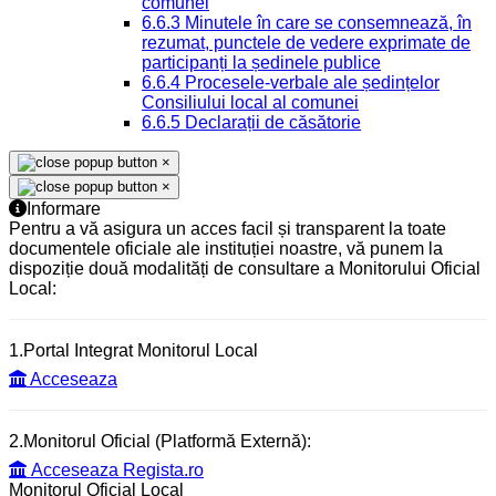
comunei
6.6.3 Minutele în care se consemnează, în
rezumat, punctele de vedere exprimate de
participanți la ședinele publice
6.6.4 Procesele-verbale ale ședințelor
Consiliului local al comunei
6.6.5 Declarații de căsătorie
×
×
Informare
Pentru a vă asigura un acces facil și transparent la toate
documentele oficiale ale instituției noastre, vă punem la
dispoziție două modalități de consultare a Monitorului Oficial
Local:
1.Portal Integrat Monitorul Local
Acceseaza
2.Monitorul Oficial (Platformă Externă):
Acceseaza Regista.ro
Monitorul Oficial Local