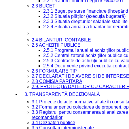
2.2.1 Raport conform Legii nr. 544/2001
2.3 BUGET
2.3.1 Buget pe surse financiare (începând
2.3.2 Situația plăților (execuția bugetară)
2.3.3 Situația drepturilor salariale stabilit
2.3.4 Situația anuală a finanțărilor neramb
2.4 BILANȚURI CONTABILE
2.5 ACHIZIȚII PUBLICE
2.5.1 Programul anual al achizițiilor publi
2.5.2 Centralizatorul achizițiilor publice 
2.5.3 Contracte de achiziții publice cu va
2.5.4 Documente privind execuția contract
2.6 FORMULARE TIP
2.7 DECLARAȚII DE AVERE ȘI DE INTERES
2.8 COMISIA PARITARĂ
2.9. PROTECȚIA DATELOR CU CARACTER
3. TRANSPARENȚĂ DECIZIONALĂ
3.1 Proiecte de acte normative aflate în consult
3.2 Formular pentru colectarea de propuneri, opi
3.3 Registrul pentru consemnarea și analizarea p
recomandărilor
3.4 Dezbateri publice
3.5 Consultari interministeriale