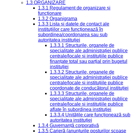
1.3 ORGANIZARE
1.3.1 Regulament de organizare și
funcționare
1.3.2 Organigrama
1.3.3 Lista și datele de contact ale
instituțiilor care funcționează în
subordinea/coordonarea sau sub
autoritatea instituției
1.3.3.1 Structurile, organele de
specialitate ale administrației publice
centrale/locale și instituțiile publice
finanțate total sau parțial prin bugetul
instituției
1.3.3.2 Structurile, organele de
specialitate ale administrației publice
centrale/locale și instituțiile publice
coordonate de conducătorul instituției
1.3.3.3 Structurile, organele de
specialitate ale administrației publice
centrale/locale și instituțiile publice
aflate în subordinea instituției
1.3.3.4 Unitățile care funcționează sub
autoritatea instituției
1.3.4 Guvernanță corporativă
1.3.5 Carieră (anunțurile posturilor scoase