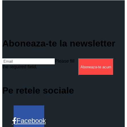
Aboneaza-te la newsletter
Please fill
the required field.
Aboneaza-te acum
Pe retele sociale
Facebook