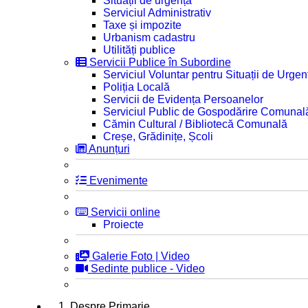
Situații de urgență
Serviciul Administrativ
Taxe și impozite
Urbanism cadastru
Utilități publice
Servicii Publice în Subordine
Serviciul Voluntar pentru Situații de Urgen
Poliția Locală
Servicii de Evidența Persoanelor
Serviciul Public de Gospodărire Comunal
Cămin Cultural / Bibliotecă Comunală
Creșe, Grădinițe, Școli
Anunțuri
Evenimente
Servicii online
Proiecte
Galerie Foto | Video
Sedinte publice - Video
1. Despre Primarie