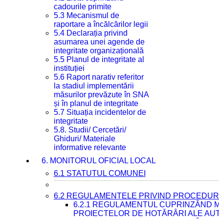
cadourile primite
5.3 Mecanismul de
raportare a încălcărilor legii
5.4 Declarația privind
asumarea unei agende de
integritate organizațională
5.5 Planul de integritate al
instituției
5.6 Raport narativ referitor
la stadiul implementării
măsurilor prevăzute în SNA
și în planul de integritate
5.7 Situația incidentelor de
integritate
5.8. Studii/ Cercetări/
Ghiduri/ Materiale
informative relevante
6. MONITORUL OFICIAL LOCAL
6.1 STATUTUL COMUNEI
6.2 REGULAMENTELE PRIVIND PROCEDURI
6.2.1 REGULAMENTUL CUPRINZÂND M
PROIECTELOR DE HOTĂRÂRI ALE AUT