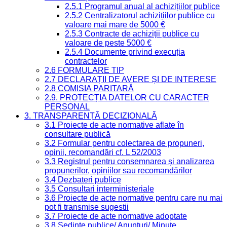
2.5.1 Programul anual al achizițiilor publice
2.5.2 Centralizatorul achizițiilor publice cu
valoare mai mare de 5000 €
2.5.3 Contracte de achiziții publice cu
valoare de peste 5000 €
2.5.4 Documente privind execuția
contractelor
2.6 FORMULARE TIP
2.7 DECLARAȚII DE AVERE ȘI DE INTERESE
2.8 COMISIA PARITARĂ
2.9. PROTECȚIA DATELOR CU CARACTER
PERSONAL
3. TRANSPARENȚĂ DECIZIONALĂ
3.1 Proiecte de acte normative aflate în
consultare publică
3.2 Formular pentru colectarea de propuneri,
opinii, recomandări cf. L 52/2003
3.3 Registrul pentru consemnarea și analizarea
propunerilor, opiniilor sau recomandărilor
3.4 Dezbateri publice
3.5 Consultari interministeriale
3.6 Proiecte de acte normative pentru care nu mai
pot fi transmise sugestii
3.7 Proiecte de acte normative adoptate
3.8 Ședințe publice/ Anunțuri/ Minute