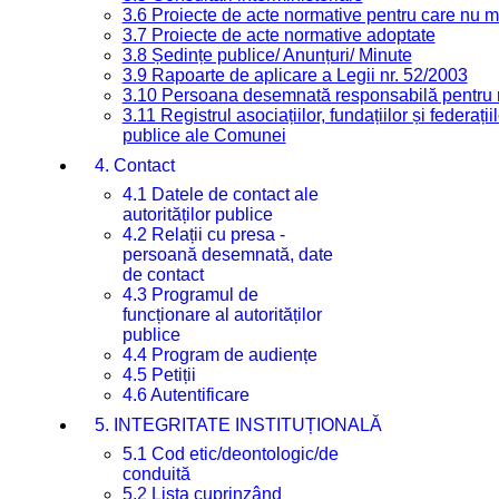
3.6 Proiecte de acte normative pentru care nu ma
3.7 Proiecte de acte normative adoptate
3.8 Ședințe publice/ Anunțuri/ Minute
3.9 Rapoarte de aplicare a Legii nr. 52/2003
3.10 Persoana desemnată responsabilă pentru re
3.11 Registrul asociațiilor, fundațiilor și federații
publice ale Comunei
4. Contact
4.1 Datele de contact ale
autorităților publice
4.2 Relații cu presa -
persoană desemnată, date
de contact
4.3 Programul de
funcționare al autorităților
publice
4.4 Program de audiențe
4.5 Petiții
4.6 Autentificare
5. INTEGRITATE INSTITUȚIONALĂ
5.1 Cod etic/deontologic/de
conduită
5.2 Lista cuprinzând