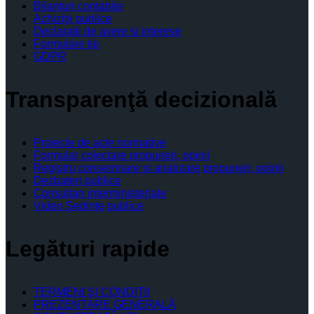
Bilanţuri contabile
Achiziţii publice
Declaratii de avere si interese
Formulare tip
GDPR
Transparenţă decizională
Proiecte de acte normative
Formular colectare propuneri, opinii
Registru consemnare si analizare propuneri, opinii
Dezbateri publice
Consultari interministeriale
Video Şedinţe publice
Legături rapide
TERMENI ŞI CONDIŢII
PREZENTARE GENERALĂ