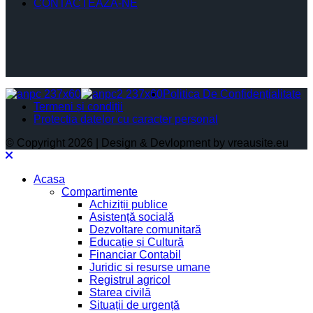
CONTACTEAZĂ-NE
Politica De Confidențialitate
Termeni și condiții
Protectia datelor cu caracter personal
© Copyright 2026 | Design & Devlopment by vreausite.eu
Acasa
Compartimente
Achiziții publice
Asistență socială
Dezvoltare comunitară
Educație și Cultură
Financiar Contabil
Juridic si resurse umane
Registrul agricol
Starea civilă
Situații de urgență