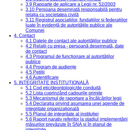
3.9 Rapoarte de aplicare a Legii nr. 52/2003
3.10 Persoana desemnată responsabilă pentru
relația cu societatea civilă
3.11 Registrul asociațiilor, fundațiilor și federațiilor
luate în evidență de autoritățile publice ale
Comunei
4. Contact
4.1 Datele de contact ale autorităților publice
4.2 Relații cu presa - persoană desemnată, date
de contact
4.3 Programul de funcționare al autorităților
publice
4.4 Program de audiențe
4.5 Petiții
4.6 Autentificare
5. INTEGRITATE INSTITUȚIONALĂ
5.1 Cod etic/deontologic/de conduită
5.2 Lista cuprinzând cadourile primite
5.3 Mecanismul de raportare a încălcărilor legii
5.4 Declarația privind asumarea unei agende de
integritate organizațională
5.5 Planul de integritate al instituției
5.6 Raport narativ referitor la stadiul implementării
măsurilor prevăzute în SNA și în planul de
integritate