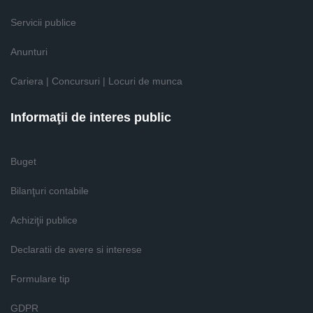
Servicii publice
Anunturi
Cariera | Concursuri | Locuri de munca
Informaţii de interes public
Buget
Bilanţuri contabile
Achiziţii publice
Declaratii de avere si interese
Formulare tip
GDPR