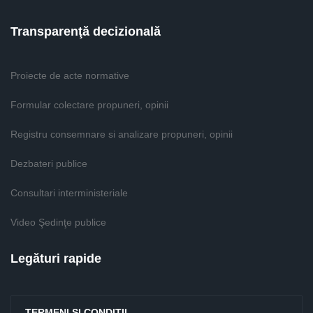
Transparenţă decizională
Proiecte de acte normative
Formular colectare propuneri, opinii
Registru consemnare si analizare propuneri, opinii
Dezbateri publice
Consultari interministeriale
Video Şedinţe publice
Legături rapide
TERMENI ŞI CONDIŢII