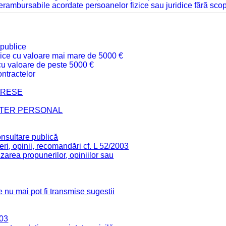
 nerambursabile acordate persoanelor fizice sau juridice fără sco
 publice
ublice cu valoare mai mare de 5000 €
 cu valoare de peste 5000 €
ntractelor
TERESE
CTER PERSONAL
onsultare publică
ri, opinii, recomandări cf. L 52/2003
zarea propunerilor, opiniilor sau
 nu mai pot fi transmise sugestii
003