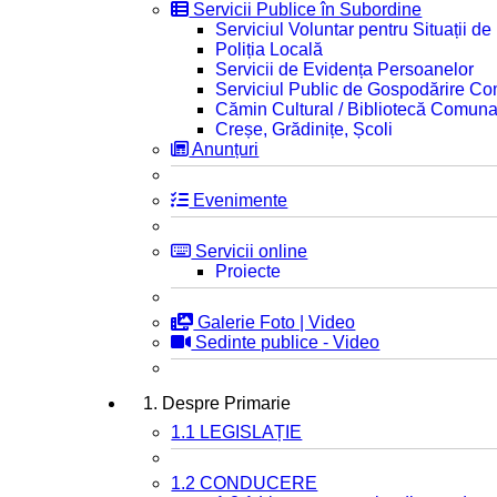
Servicii Publice în Subordine
Serviciul Voluntar pentru Situații d
Poliția Locală
Servicii de Evidența Persoanelor
Serviciul Public de Gospodărire C
Cămin Cultural / Bibliotecă Comuna
Creșe, Grădinițe, Școli
Anunțuri
Evenimente
Servicii online
Proiecte
Galerie Foto | Video
Sedinte publice - Video
1. Despre Primarie
1.1 LEGISLAȚIE
1.2 CONDUCERE