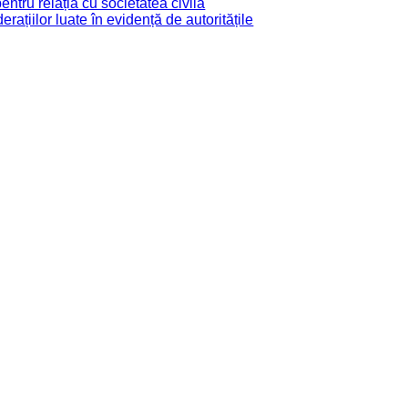
tru relația cu societatea civilă
derațiilor luate în evidență de autoritățile