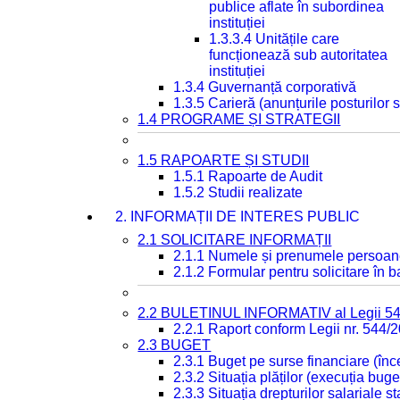
publice aflate în subordinea
instituției
1.3.3.4 Unitățile care
funcționează sub autoritatea
instituției
1.3.4 Guvernanță corporativă
1.3.5 Carieră (anunțurile posturilor
1.4 PROGRAME ȘI STRATEGII
1.5 RAPOARTE ȘI STUDII
1.5.1 Rapoarte de Audit
1.5.2 Studii realizate
2. INFORMAȚII DE INTERES PUBLIC
2.1 SOLICITARE INFORMAȚII
2.1.1 Numele și prenumele persoan
2.1.2 Formular pentru solicitare în 
2.2 BULETINUL INFORMATIV al Legii 5
2.2.1 Raport conform Legii nr. 544/
2.3 BUGET
2.3.1 Buget pe surse financiare (în
2.3.2 Situația plăților (execuția buge
2.3.3 Situația drepturilor salariale s