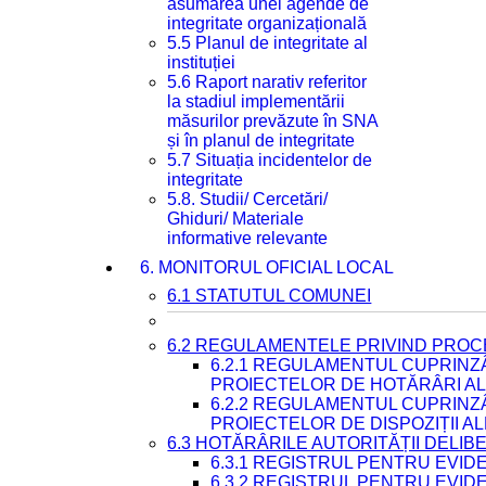
asumarea unei agende de
integritate organizațională
5.5 Planul de integritate al
instituției
5.6 Raport narativ referitor
la stadiul implementării
măsurilor prevăzute în SNA
și în planul de integritate
5.7 Situația incidentelor de
integritate
5.8. Studii/ Cercetări/
Ghiduri/ Materiale
informative relevante
6. MONITORUL OFICIAL LOCAL
6.1 STATUTUL COMUNEI
6.2 REGULAMENTELE PRIVIND PROC
6.2.1 REGULAMENTUL CUPRINZ
PROIECTELOR DE HOTĂRÂRI ALE
6.2.2 REGULAMENTUL CUPRINZ
PROIECTELOR DE DISPOZIȚII A
6.3 HOTĂRÂRILE AUTORITĂȚII DELIB
6.3.1 REGISTRUL PENTRU EVI
6.3.2 REGISTRUL PENTRU EVI