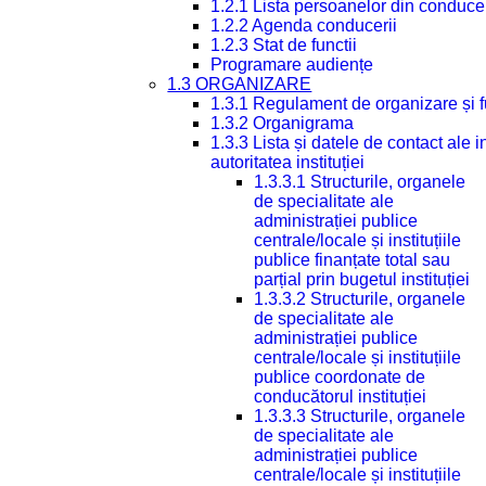
1.2.1 Lista persoanelor din conduce
1.2.2 Agenda conducerii
1.2.3 Stat de functii
Programare audiențe
1.3 ORGANIZARE
1.3.1 Regulament de organizare și 
1.3.2 Organigrama
1.3.3 Lista și datele de contact ale
autoritatea instituției
1.3.3.1 Structurile, organele
de specialitate ale
administrației publice
centrale/locale și instituțiile
publice finanțate total sau
parțial prin bugetul instituției
1.3.3.2 Structurile, organele
de specialitate ale
administrației publice
centrale/locale și instituțiile
publice coordonate de
conducătorul instituției
1.3.3.3 Structurile, organele
de specialitate ale
administrației publice
centrale/locale și instituțiile