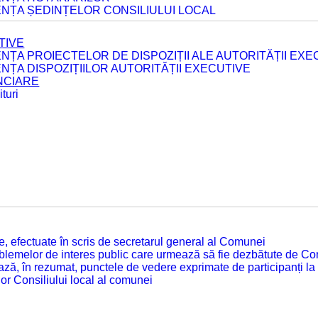
ENȚA ȘEDINȚELOR CONSILIULUI LOCAL
TIVE
ENȚA PROIECTELOR DE DISPOZIȚII ALE AUTORITĂȚII EXE
ENȚA DISPOZIȚIILOR AUTORITĂȚII EXECUTIVE
ANCIARE
turi
tate, efectuate în scris de secretarul general al Comunei
roblemelor de interes public care urmează să fie dezbătute de Con
ză, în rezumat, punctele de vedere exprimate de participanți la
or Consiliului local al comunei