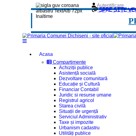
Autentificare
Spre site ve
P
Acasa
Compartimente
Achiziții publice
Asistență socială
Dezvoltare comunitară
Educație și Cultură
Financiar Contabil
Juridic si resurse umane
Registrul agricol
Starea civilă
Situații de urgență
Serviciul Administrativ
Taxe și impozite
Urbanism cadastru
Utilități publice