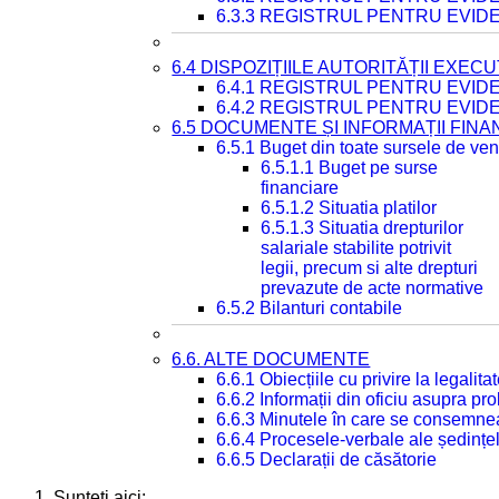
6.3.3 REGISTRUL PENTRU EVID
6.4 DISPOZIȚIILE AUTORITĂȚII EXECU
6.4.1 REGISTRUL PENTRU EVID
6.4.2 REGISTRUL PENTRU EVID
6.5 DOCUMENTE ȘI INFORMAȚII FIN
6.5.1 Buget din toate sursele de veni
6.5.1.1 Buget pe surse
financiare
6.5.1.2 Situatia platilor
6.5.1.3 Situatia drepturilor
salariale stabilite potrivit
legii, precum si alte drepturi
prevazute de acte normative
6.5.2 Bilanturi contabile
6.6. ALTE DOCUMENTE
6.6.1 Obiecțiile cu privire la legali
6.6.2 Informații din oficiu asupra p
6.6.3 Minutele în care se consemnea
6.6.4 Procesele-verbale ale ședințel
6.6.5 Declarații de căsătorie
Sunteți aici: