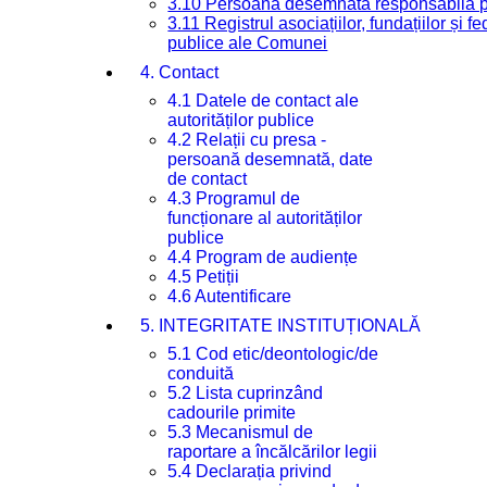
3.10 Persoana desemnată responsabilă pen
3.11 Registrul asociațiilor, fundațiilor și fe
publice ale Comunei
4. Contact
4.1 Datele de contact ale
autorităților publice
4.2 Relații cu presa -
persoană desemnată, date
de contact
4.3 Programul de
funcționare al autorităților
publice
4.4 Program de audiențe
4.5 Petiții
4.6 Autentificare
5. INTEGRITATE INSTITUȚIONALĂ
5.1 Cod etic/deontologic/de
conduită
5.2 Lista cuprinzând
cadourile primite
5.3 Mecanismul de
raportare a încălcărilor legii
5.4 Declarația privind