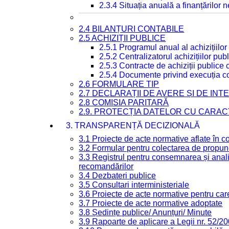
2.3.4 Situația anuală a finanțărilor
2.4 BILANȚURI CONTABILE
2.5 ACHIZIȚII PUBLICE
2.5.1 Programul anual al achizițiilor
2.5.2 Centralizatorul achizițiilor p
2.5.3 Contracte de achiziții publice
2.5.4 Documente privind execuția co
2.6 FORMULARE TIP
2.7 DECLARAȚII DE AVERE ȘI DE IN
2.8 COMISIA PARITARĂ
2.9. PROTECȚIA DATELOR CU CARA
3. TRANSPARENȚĂ DECIZIONALĂ
3.1 Proiecte de acte normative aflate în c
3.2 Formular pentru colectarea de propune
3.3 Registrul pentru consemnarea și anali
recomandărilor
3.4 Dezbateri publice
3.5 Consultari interministeriale
3.6 Proiecte de acte normative pentru care
3.7 Proiecte de acte normative adoptate
3.8 Ședințe publice/ Anunțuri/ Minute
3.9 Rapoarte de aplicare a Legii nr. 52/2