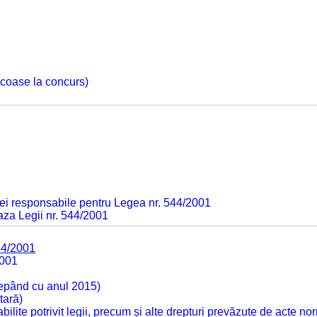
 scoase la concurs)
ei responsabile pentru Legea nr. 544/2001
baza Legii nr. 544/2001
44/2001
2001
cepând cu anul 2015)
tară)
tabilite potrivit legii, precum și alte drepturi prevăzute de acte no