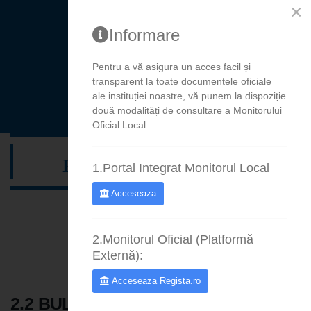
×
Spre site
vechi
Informare
Pentru a vă asigura un acces facil și
transparent la toate documentele oficiale
ale instituției noastre, vă punem la dispoziție
două modalități de consultare a Monitorului
Oficial Local:
PRIMĂRIA COMUNEI
1.Portal Integrat Monitorul Local
DICHISENI
Acceseaza
2.Monitorul Oficial (Platformă
Externă):
Acceseaza Regista.ro
2.2 BULETINUL INFORMATIV AL