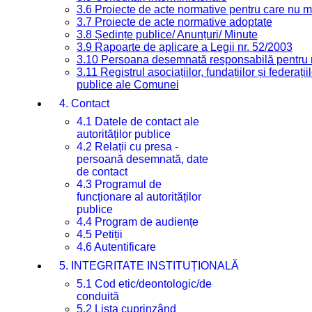
3.6 Proiecte de acte normative pentru care nu ma
3.7 Proiecte de acte normative adoptate
3.8 Ședințe publice/ Anunțuri/ Minute
3.9 Rapoarte de aplicare a Legii nr. 52/2003
3.10 Persoana desemnată responsabilă pentru re
3.11 Registrul asociațiilor, fundațiilor și federații
publice ale Comunei
4. Contact
4.1 Datele de contact ale
autorităților publice
4.2 Relații cu presa -
persoană desemnată, date
de contact
4.3 Programul de
funcționare al autorităților
publice
4.4 Program de audiențe
4.5 Petiții
4.6 Autentificare
5. INTEGRITATE INSTITUȚIONALĂ
5.1 Cod etic/deontologic/de
conduită
5.2 Lista cuprinzând