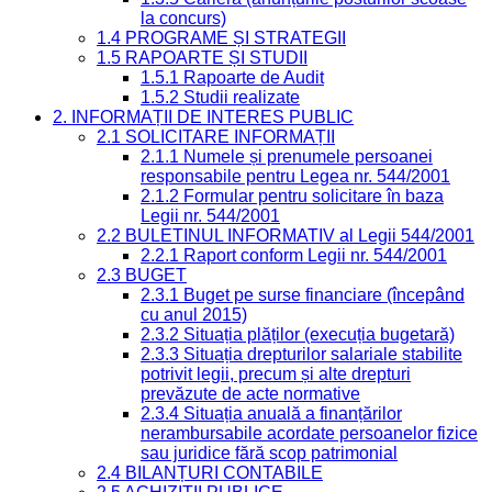
la concurs)
1.4 PROGRAME ȘI STRATEGII
1.5 RAPOARTE ȘI STUDII
1.5.1 Rapoarte de Audit
1.5.2 Studii realizate
2. INFORMAȚII DE INTERES PUBLIC
2.1 SOLICITARE INFORMAȚII
2.1.1 Numele și prenumele persoanei
responsabile pentru Legea nr. 544/2001
2.1.2 Formular pentru solicitare în baza
Legii nr. 544/2001
2.2 BULETINUL INFORMATIV al Legii 544/2001
2.2.1 Raport conform Legii nr. 544/2001
2.3 BUGET
2.3.1 Buget pe surse financiare (începând
cu anul 2015)
2.3.2 Situația plăților (execuția bugetară)
2.3.3 Situația drepturilor salariale stabilite
potrivit legii, precum și alte drepturi
prevăzute de acte normative
2.3.4 Situația anuală a finanțărilor
nerambursabile acordate persoanelor fizice
sau juridice fără scop patrimonial
2.4 BILANȚURI CONTABILE