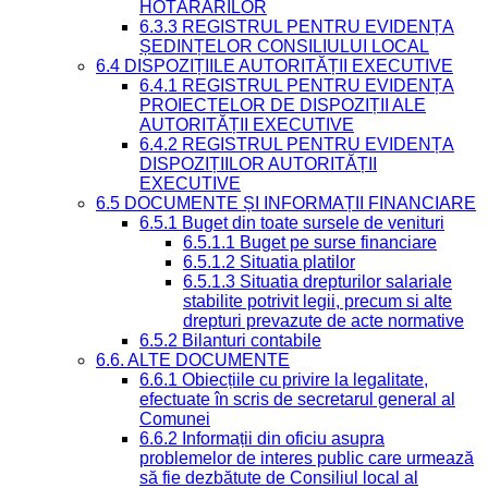
HOTĂRÂRILOR
6.3.3 REGISTRUL PENTRU EVIDENȚA
ȘEDINȚELOR CONSILIULUI LOCAL
6.4 DISPOZIȚIILE AUTORITĂȚII EXECUTIVE
6.4.1 REGISTRUL PENTRU EVIDENȚA
PROIECTELOR DE DISPOZIȚII ALE
AUTORITĂȚII EXECUTIVE
6.4.2 REGISTRUL PENTRU EVIDENȚA
DISPOZIȚIILOR AUTORITĂȚII
EXECUTIVE
6.5 DOCUMENTE ȘI INFORMAȚII FINANCIARE
6.5.1 Buget din toate sursele de venituri
6.5.1.1 Buget pe surse financiare
6.5.1.2 Situatia platilor
6.5.1.3 Situatia drepturilor salariale
stabilite potrivit legii, precum si alte
drepturi prevazute de acte normative
6.5.2 Bilanturi contabile
6.6. ALTE DOCUMENTE
6.6.1 Obiecțiile cu privire la legalitate,
efectuate în scris de secretarul general al
Comunei
6.6.2 Informații din oficiu asupra
problemelor de interes public care urmează
să fie dezbătute de Consiliul local al