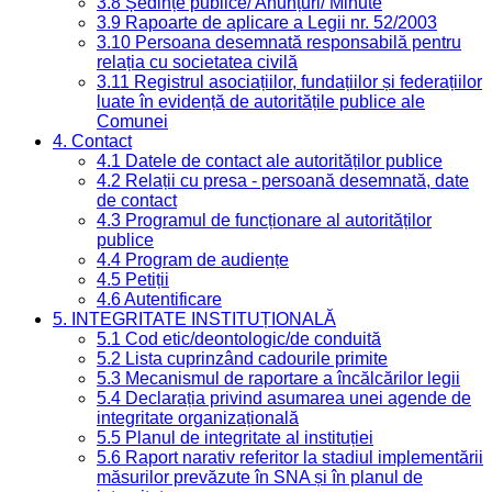
3.8 Ședințe publice/ Anunțuri/ Minute
3.9 Rapoarte de aplicare a Legii nr. 52/2003
3.10 Persoana desemnată responsabilă pentru
relația cu societatea civilă
3.11 Registrul asociațiilor, fundațiilor și federațiilor
luate în evidență de autoritățile publice ale
Comunei
4. Contact
4.1 Datele de contact ale autorităților publice
4.2 Relații cu presa - persoană desemnată, date
de contact
4.3 Programul de funcționare al autorităților
publice
4.4 Program de audiențe
4.5 Petiții
4.6 Autentificare
5. INTEGRITATE INSTITUȚIONALĂ
5.1 Cod etic/deontologic/de conduită
5.2 Lista cuprinzând cadourile primite
5.3 Mecanismul de raportare a încălcărilor legii
5.4 Declarația privind asumarea unei agende de
integritate organizațională
5.5 Planul de integritate al instituției
5.6 Raport narativ referitor la stadiul implementării
măsurilor prevăzute în SNA și în planul de