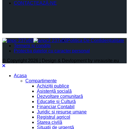
CONTACTEAZĂ-NE
Politica De Confidențialitate
Termeni și condiții
Protectia datelor cu caracter personal
© Copyright 2026 | Design & Devlopment by vreausite.eu
Acasa
Compartimente
Achiziții publice
Asistență socială
Dezvoltare comunitară
Educație și Cultură
Financiar Contabil
Juridic si resurse umane
Registrul agricol
Starea civilă
Situații de urgență