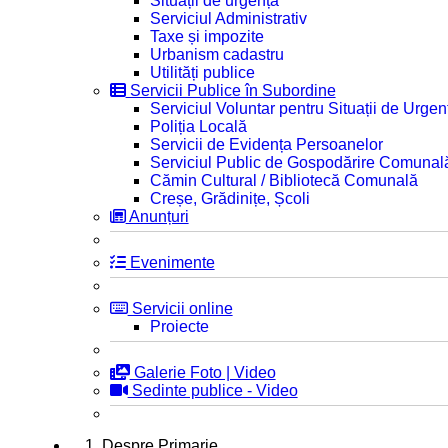
Situații de urgență
Serviciul Administrativ
Taxe și impozite
Urbanism cadastru
Utilități publice
Servicii Publice în Subordine
Serviciul Voluntar pentru Situații de Urgen
Poliția Locală
Servicii de Evidența Persoanelor
Serviciul Public de Gospodărire Comunal
Cămin Cultural / Bibliotecă Comunală
Creșe, Grădinițe, Școli
Anunțuri
Evenimente
Servicii online
Proiecte
Galerie Foto | Video
Sedinte publice - Video
1. Despre Primarie