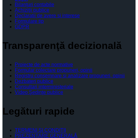
Bilanţuri contabile
Achiziţii publice
Declaratii de avere si interese
Formulare tip
GDPR
Transparenţă decizională
Proiecte de acte normative
Formular colectare propuneri, opinii
Registru consemnare si analizare propuneri, opinii
Dezbateri publice
Consultari interministeriale
Video Şedinţe publice
Legături rapide
TERMENI ŞI CONDIŢII
PREZENTARE GENERALĂ