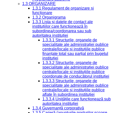
1.3 ORGANIZARE
1.3.1 Regulament de organizare și
funcționare
1.3.2 Organigrama
1.3.3 Lista și datele de contact ale
instituțiilor care funcționează în
subordinea/coordonarea sau sub
autoritatea instituției
1.3.3.1 Structurile, organele de
specialitate ale administrației publice
centrale/locale și instituțiile publice
finanțate total sau parțial prin bugetul
instituției
1.3.3.2 Structurile, organele de
specialitate ale administrației publice
centrale/locale și instituțiile publice
coordonate de conducătorul instituției
1.3.3.3 Structurile, organele de
specialitate ale administrației publice
centrale/locale și instituțiile publice
aflate în subordinea instituției
1.3.3.4 Unitățile care funcționează sub
autoritatea instituției
1.3.4 Guvernanță corporativă
1.3.5 Carieră (anunțurile posturilor scoase