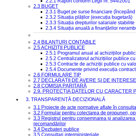
2.2.1 Raport conform Legii nr. 544/2001
2.3 BUGET
2.3.1 Buget pe surse financiare (începând
2.3.2 Situația plăților (execuția bugetară)
2.3.3 Situația drepturilor salariale stabilit
2.3.4 Situația anuală a finanțărilor neramb
2.4 BILANȚURI CONTABILE
2.5 ACHIZIȚII PUBLICE
2.5.1 Programul anual al achizițiilor publi
2.5.2 Centralizatorul achizițiilor publice 
2.5.3 Contracte de achiziții publice cu va
2.5.4 Documente privind execuția contract
2.6 FORMULARE TIP
2.7 DECLARAȚII DE AVERE ȘI DE INTERES
2.8 COMISIA PARITARĂ
2.9. PROTECȚIA DATELOR CU CARACTER
3. TRANSPARENȚĂ DECIZIONALĂ
3.1 Proiecte de acte normative aflate în consult
3.2 Formular pentru colectarea de propuneri, opi
3.3 Registrul pentru consemnarea și analizarea p
recomandărilor
3.4 Dezbateri publice
3.5 Consultari interministeriale