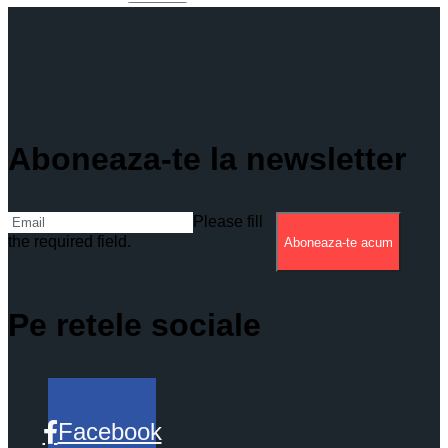
Aboneaza-te la newsletter
Please fill
the required field.
Aboneaza-te acum
Pe retele sociale
Facebook