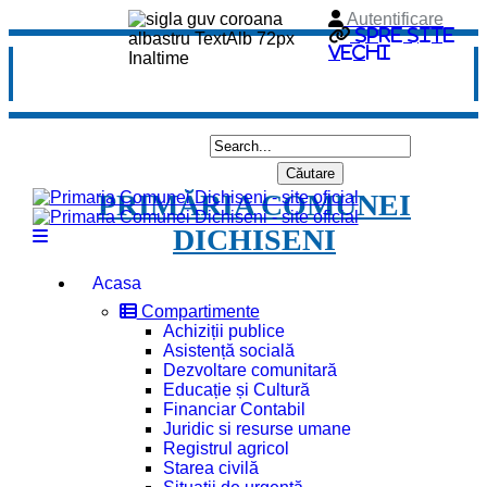
Autentificare
Spre site
vechi
PRIMĂRIA COMUNEI
DICHISENI
Acasa
Compartimente
Achiziții publice
Asistență socială
Dezvoltare comunitară
Educație și Cultură
Financiar Contabil
Juridic si resurse umane
Registrul agricol
Starea civilă