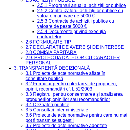
2.5 ACHIZIȚII PUBLICE
2.5.1 Programul anual al achizițiilor publice
2.5.2 Centralizatorul achizițiilor publice cu
valoare mai mare de 5000 €
2.5.3 Contracte de achiziții publice cu
valoare de peste 5000 €
2.5.4 Documente privind execuția
contractelor
2.6 FORMULARE TIP
2.7 DECLARAȚII DE AVERE ȘI DE INTERESE
2.8 COMISIA PARITARĂ
2.9. PROTECȚIA DATELOR CU CARACTER
PERSONAL
3. TRANSPARENȚĂ DECIZIONALĂ
3.1 Proiecte de acte normative aflate în
consultare publică
3.2 Formular pentru colectarea de propuneri,
opinii, recomandări cf. L 52/2003
3.3 Registrul pentru consemnarea și analizarea
propunerilor, opiniilor sau recomandărilor
3.4 Dezbateri publice
3.5 Consultari interministeriale
3.6 Proiecte de acte normative pentru care nu mai
pot fi transmise sugestii
3.7 Proiecte de acte normative adoptate