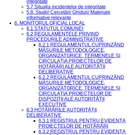
integritate
5.7 Situația incidentelor de integritate
5.8. Studii/ Cercetări/ Ghiduri/ Materiale
informative relevante
6. MONITORUL OFICIAL LOCAL
6.1 STATUTUL COMUNEI
6.2 REGULAMENTELE PRIVIND
PROCEDURILE ADMINISTRATIVE
6.2.1 REGULAMENTUL CUPRINZÂND
MĂSURILE METODOLOGICE,
ORGANIZATORICE, TERMENELE ȘI
CIRCULAȚIA PROIECTELOR DE
HOTĂRÂRI ALE AUTORITĂȚII
DELIBERATIVE
6.2.2 REGULAMENTUL CUPRINZÂND
MĂSURILE METODOLOGICE,
ORGANIZATORICE, TERMENELE ȘI
CIRCULAȚIA PROIECTELOR DE
DISPOZIȚII ALE AUTORITĂȚII
EXECUTIVE
6.3 HOTĂRÂRILE AUTORITĂȚII
DELIBERATIVE
6.3.1 REGISTRUL PENTRU EVIDENȚA
PROIECTELOR DE HOTĂRÂRI
6.3.2 REGISTRUL PENTRU EVIDENȚA