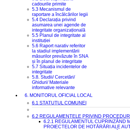
cadourile primite
5.3 Mecanismul de
raportare a încălcărilor legii
5.4 Declarația privind
asumarea unei agende de
integritate organizațională
5.5 Planul de integritate al
instituției
5.6 Raport narativ referitor
la stadiul implementării
măsurilor prevăzute în SNA
și în planul de integritate
5.7 Situația incidentelor de
integritate
5.8. Studii/ Cercetări/
Ghiduri/ Materiale
informative relevante
6. MONITORUL OFICIAL LOCAL
6.1 STATUTUL COMUNEI
6.2 REGULAMENTELE PRIVIND PROCEDURI
6.2.1 REGULAMENTUL CUPRINZÂND M
PROIECTELOR DE HOTĂRÂRI ALE AUT