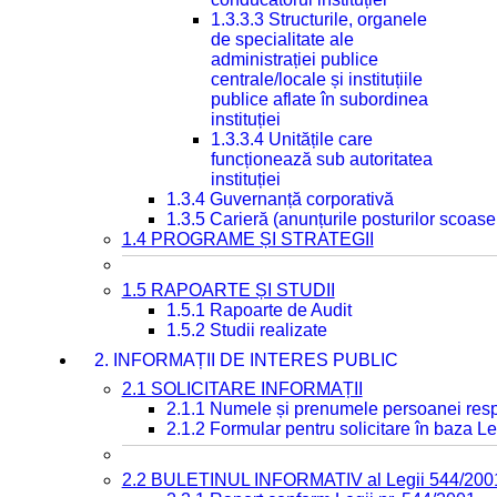
1.3.3.3 Structurile, organele
de specialitate ale
administrației publice
centrale/locale și instituțiile
publice aflate în subordinea
instituției
1.3.3.4 Unitățile care
funcționează sub autoritatea
instituției
1.3.4 Guvernanță corporativă
1.3.5 Carieră (anunțurile posturilor scoase
1.4 PROGRAME ȘI STRATEGII
1.5 RAPOARTE ȘI STUDII
1.5.1 Rapoarte de Audit
1.5.2 Studii realizate
2. INFORMAȚII DE INTERES PUBLIC
2.1 SOLICITARE INFORMAȚII
2.1.1 Numele și prenumele persoanei resp
2.1.2 Formular pentru solicitare în baza Le
2.2 BULETINUL INFORMATIV al Legii 544/200