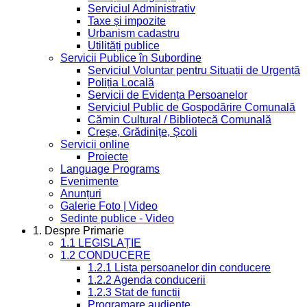
Serviciul Administrativ
Taxe și impozite
Urbanism cadastru
Utilități publice
Servicii Publice în Subordine
Serviciul Voluntar pentru Situații de Urgență
Poliția Locală
Servicii de Evidența Persoanelor
Serviciul Public de Gospodărire Comunală
Cămin Cultural / Bibliotecă Comunală
Creșe, Grădinițe, Școli
Servicii online
Proiecte
Language Programs
Evenimente
Anunțuri
Galerie Foto | Video
Sedinte publice - Video
1. Despre Primarie
1.1 LEGISLAȚIE
1.2 CONDUCERE
1.2.1 Lista persoanelor din conducere
1.2.2 Agenda conducerii
1.2.3 Stat de functii
Programare audiențe