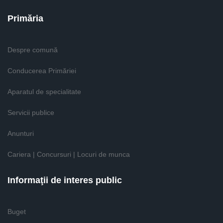
Primăria
Despre comună
Conducerea Primăriei
Aparatul de specialitate
Servicii publice
Anunturi
Cariera | Concursuri | Locuri de munca
Informaţii de interes public
Buget