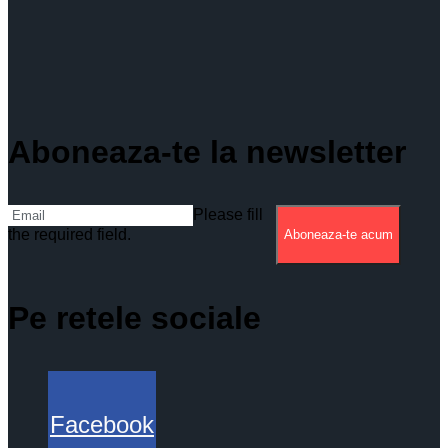
Aboneaza-te la newsletter
Please fill
the required field.
Aboneaza-te acum
Pe retele sociale
Facebook