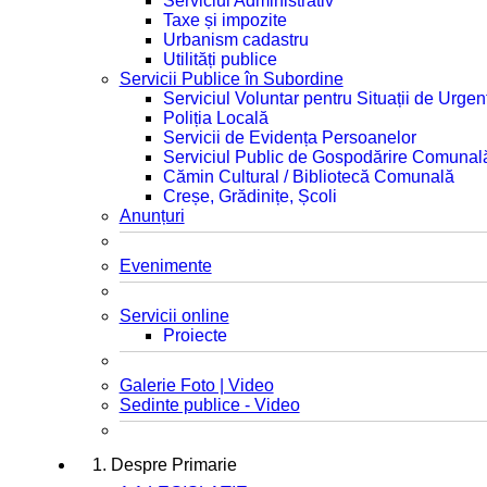
Serviciul Administrativ
Taxe și impozite
Urbanism cadastru
Utilități publice
Servicii Publice în Subordine
Serviciul Voluntar pentru Situații de Urgen
Poliția Locală
Servicii de Evidența Persoanelor
Serviciul Public de Gospodărire Comunal
Cămin Cultural / Bibliotecă Comunală
Creșe, Grădinițe, Școli
Anunțuri
Evenimente
Servicii online
Proiecte
Galerie Foto | Video
Sedinte publice - Video
1. Despre Primarie