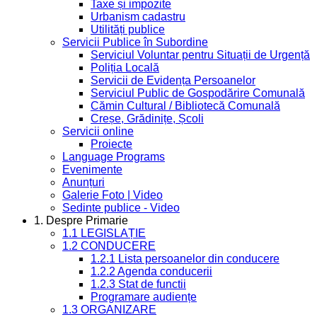
Taxe și impozite
Urbanism cadastru
Utilități publice
Servicii Publice în Subordine
Serviciul Voluntar pentru Situații de Urgență
Poliția Locală
Servicii de Evidența Persoanelor
Serviciul Public de Gospodărire Comunală
Cămin Cultural / Bibliotecă Comunală
Creșe, Grădinițe, Școli
Servicii online
Proiecte
Language Programs
Evenimente
Anunțuri
Galerie Foto | Video
Sedinte publice - Video
1. Despre Primarie
1.1 LEGISLAȚIE
1.2 CONDUCERE
1.2.1 Lista persoanelor din conducere
1.2.2 Agenda conducerii
1.2.3 Stat de functii
Programare audiențe
1.3 ORGANIZARE