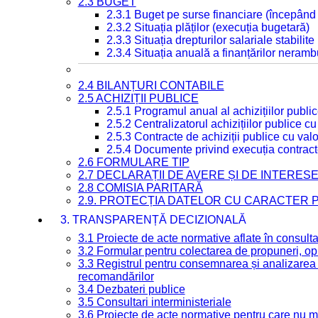
2.3 BUGET
2.3.1 Buget pe surse financiare (începând
2.3.2 Situația plăților (execuția bugetară)
2.3.3 Situația drepturilor salariale stabilit
2.3.4 Situația anuală a finanțărilor neramb
2.4 BILANȚURI CONTABILE
2.5 ACHIZIȚII PUBLICE
2.5.1 Programul anual al achizițiilor publi
2.5.2 Centralizatorul achizițiilor publice 
2.5.3 Contracte de achiziții publice cu va
2.5.4 Documente privind execuția contract
2.6 FORMULARE TIP
2.7 DECLARAȚII DE AVERE ȘI DE INTERES
2.8 COMISIA PARITARĂ
2.9. PROTECȚIA DATELOR CU CARACTER
3. TRANSPARENȚĂ DECIZIONALĂ
3.1 Proiecte de acte normative aflate în consult
3.2 Formular pentru colectarea de propuneri, opi
3.3 Registrul pentru consemnarea și analizarea p
recomandărilor
3.4 Dezbateri publice
3.5 Consultari interministeriale
3.6 Proiecte de acte normative pentru care nu ma