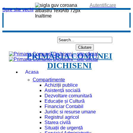
Autentificare
Spre site vechi
PRIMĂRIA COMUNEI
DICHISENI
Acasa
Compartimente
Achiziții publice
Asistență socială
Dezvoltare comunitară
Educație și Cultură
Financiar Contabil
Juridic si resurse umane
Registrul agricol
Starea civilă
Situații de urgență