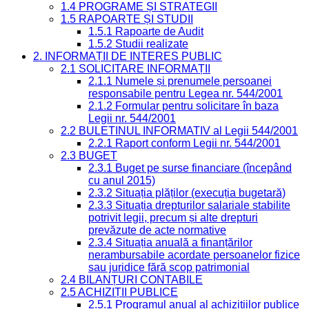
1.4 PROGRAME ȘI STRATEGII
1.5 RAPOARTE ȘI STUDII
1.5.1 Rapoarte de Audit
1.5.2 Studii realizate
2. INFORMAȚII DE INTERES PUBLIC
2.1 SOLICITARE INFORMAȚII
2.1.1 Numele și prenumele persoanei
responsabile pentru Legea nr. 544/2001
2.1.2 Formular pentru solicitare în baza
Legii nr. 544/2001
2.2 BULETINUL INFORMATIV al Legii 544/2001
2.2.1 Raport conform Legii nr. 544/2001
2.3 BUGET
2.3.1 Buget pe surse financiare (începând
cu anul 2015)
2.3.2 Situația plăților (execuția bugetară)
2.3.3 Situația drepturilor salariale stabilite
potrivit legii, precum și alte drepturi
prevăzute de acte normative
2.3.4 Situația anuală a finanțărilor
nerambursabile acordate persoanelor fizice
sau juridice fără scop patrimonial
2.4 BILANȚURI CONTABILE
2.5 ACHIZIȚII PUBLICE
2.5.1 Programul anual al achizițiilor publice