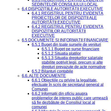
ȘEDINȚELOR CONSILIULUI LOCAL
6.4 DISPOZIȚIILE AUTORITĂȚII EXECUTIVE
6.4.1 REGISTRUL PENTRU EVIDENȚA
PROIECTELOR DE DISPOZIȚII ALE
AUTORITĂȚII EXECUTIVE
6.4.2 REGISTRUL PENTRU EVIDENȚA
DISPOZIȚIILOR AUTORITĂȚII
EXECUTIVE
6.5 DOCUMENTE ȘI INFORMAȚII FINANCIARE
6.5.1 Buget din toate sursele de venituri
6.5.1.1 Buget pe surse financiare
6.5.1.2 Situatia platilor
6.5.1.3 Situatia drepturilor salariale
stabilite potrivit legii, precum si alte
drepturi prevazute de acte normative
6.5.2 Bilanturi contabile
6.6. ALTE DOCUMENTE
6.6.1 Obiecțiile cu privire la legalitate,
efectuate în scris de secretarul general al
Comunei
6.6.2 Informații din oficiu asupra
problemelor de interes public care urmează
să fie dezbătute de Consiliul local al
comunei