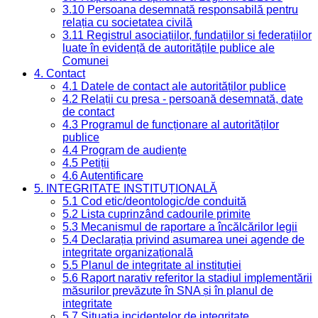
3.10 Persoana desemnată responsabilă pentru
relația cu societatea civilă
3.11 Registrul asociațiilor, fundațiilor și federațiilor
luate în evidență de autoritățile publice ale
Comunei
4. Contact
4.1 Datele de contact ale autorităților publice
4.2 Relații cu presa - persoană desemnată, date
de contact
4.3 Programul de funcționare al autorităților
publice
4.4 Program de audiențe
4.5 Petiții
4.6 Autentificare
5. INTEGRITATE INSTITUȚIONALĂ
5.1 Cod etic/deontologic/de conduită
5.2 Lista cuprinzând cadourile primite
5.3 Mecanismul de raportare a încălcărilor legii
5.4 Declarația privind asumarea unei agende de
integritate organizațională
5.5 Planul de integritate al instituției
5.6 Raport narativ referitor la stadiul implementării
măsurilor prevăzute în SNA și în planul de
integritate
5.7 Situația incidentelor de integritate