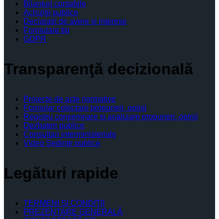
Bilanţuri contabile
Achiziţii publice
Declaratii de avere si interese
Formulare tip
GDPR
Transparenţă decizională
Proiecte de acte normative
Formular colectare propuneri, opinii
Registru consemnare si analizare propuneri, opinii
Dezbateri publice
Consultari interministeriale
Video Şedinţe publice
Legături rapide
TERMENI ŞI CONDIŢII
PREZENTARE GENERALĂ