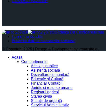
CONTACTEAZĂ-NE
Politica De Confidențialitate
Termeni și condiții
Protectia datelor cu caracter personal
© Copyright 2026 | Design & Devlopment by vreausite.eu
Acasa
Compartimente
Achiziții publice
Asistență socială
Dezvoltare comunitară
Educație și Cultură
Financiar Contabil
Juridic si resurse umane
Registrul agricol
Starea civilă
Situații de urgență
Serviciul Administrativ