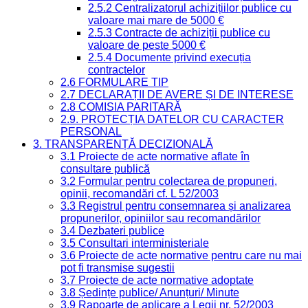
2.5.2 Centralizatorul achizițiilor publice cu
valoare mai mare de 5000 €
2.5.3 Contracte de achiziții publice cu
valoare de peste 5000 €
2.5.4 Documente privind execuția
contractelor
2.6 FORMULARE TIP
2.7 DECLARAȚII DE AVERE ȘI DE INTERESE
2.8 COMISIA PARITARĂ
2.9. PROTECȚIA DATELOR CU CARACTER
PERSONAL
3. TRANSPARENȚĂ DECIZIONALĂ
3.1 Proiecte de acte normative aflate în
consultare publică
3.2 Formular pentru colectarea de propuneri,
opinii, recomandări cf. L 52/2003
3.3 Registrul pentru consemnarea și analizarea
propunerilor, opiniilor sau recomandărilor
3.4 Dezbateri publice
3.5 Consultari interministeriale
3.6 Proiecte de acte normative pentru care nu mai
pot fi transmise sugestii
3.7 Proiecte de acte normative adoptate
3.8 Ședințe publice/ Anunțuri/ Minute
3.9 Rapoarte de aplicare a Legii nr. 52/2003