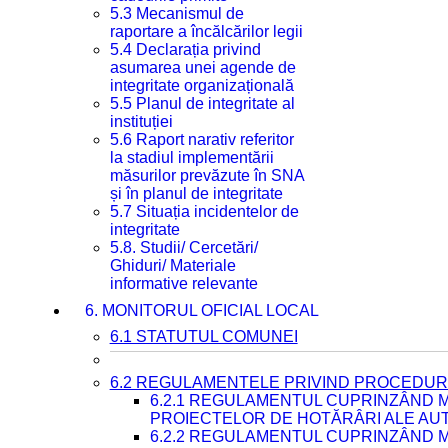
5.3 Mecanismul de
raportare a încălcărilor legii
5.4 Declarația privind
asumarea unei agende de
integritate organizațională
5.5 Planul de integritate al
instituției
5.6 Raport narativ referitor
la stadiul implementării
măsurilor prevăzute în SNA
și în planul de integritate
5.7 Situația incidentelor de
integritate
5.8. Studii/ Cercetări/
Ghiduri/ Materiale
informative relevante
6. MONITORUL OFICIAL LOCAL
6.1 STATUTUL COMUNEI
6.2 REGULAMENTELE PRIVIND PROCEDURI
6.2.1 REGULAMENTUL CUPRINZÂND M
PROIECTELOR DE HOTĂRÂRI ALE AUT
6.2.2 REGULAMENTUL CUPRINZÂND M