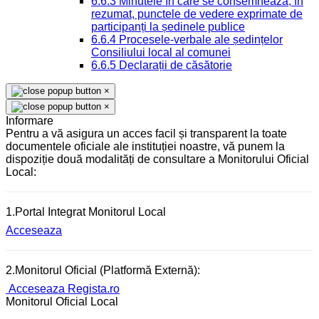
6.6.3 Minutele în care se consemnează, în
rezumat, punctele de vedere exprimate de
participanți la ședinele publice
6.6.4 Procesele-verbale ale ședințelor
Consiliului local al comunei
6.6.5 Declarații de căsătorie
×
×
Informare
Pentru a vă asigura un acces facil și transparent la toate
documentele oficiale ale instituției noastre, vă punem la
dispoziție două modalități de consultare a Monitorului Oficial
Local:
1.Portal Integrat Monitorul Local
Acceseaza
2.Monitorul Oficial (Platformă Externă):
Acceseaza Regista.ro
Monitorul Oficial Local