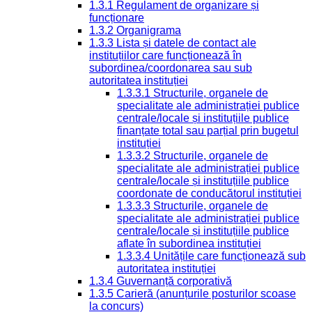
1.3.1 Regulament de organizare și
funcționare
1.3.2 Organigrama
1.3.3 Lista și datele de contact ale
instituțiilor care funcționează în
subordinea/coordonarea sau sub
autoritatea instituției
1.3.3.1 Structurile, organele de
specialitate ale administrației publice
centrale/locale și instituțiile publice
finanțate total sau parțial prin bugetul
instituției
1.3.3.2 Structurile, organele de
specialitate ale administrației publice
centrale/locale și instituțiile publice
coordonate de conducătorul instituției
1.3.3.3 Structurile, organele de
specialitate ale administrației publice
centrale/locale și instituțiile publice
aflate în subordinea instituției
1.3.3.4 Unitățile care funcționează sub
autoritatea instituției
1.3.4 Guvernanță corporativă
1.3.5 Carieră (anunțurile posturilor scoase
la concurs)