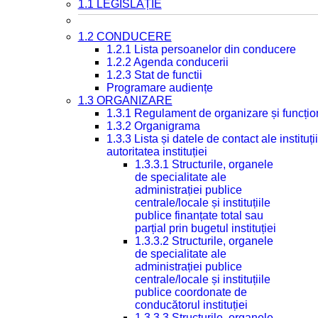
1.1 LEGISLAȚIE
1.2 CONDUCERE
1.2.1 Lista persoanelor din conducere
1.2.2 Agenda conducerii
1.2.3 Stat de functii
Programare audiențe
1.3 ORGANIZARE
1.3.1 Regulament de organizare și funcțio
1.3.2 Organigrama
1.3.3 Lista și datele de contact ale instit
autoritatea instituției
1.3.3.1 Structurile, organele
de specialitate ale
administrației publice
centrale/locale și instituțiile
publice finanțate total sau
parțial prin bugetul instituției
1.3.3.2 Structurile, organele
de specialitate ale
administrației publice
centrale/locale și instituțiile
publice coordonate de
conducătorul instituției
1.3.3.3 Structurile, organele