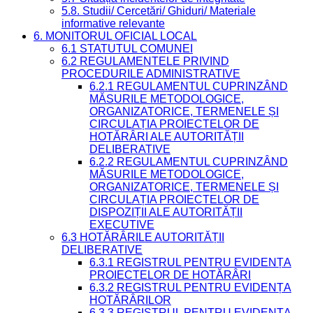
5.8. Studii/ Cercetări/ Ghiduri/ Materiale
informative relevante
6. MONITORUL OFICIAL LOCAL
6.1 STATUTUL COMUNEI
6.2 REGULAMENTELE PRIVIND
PROCEDURILE ADMINISTRATIVE
6.2.1 REGULAMENTUL CUPRINZÂND
MĂSURILE METODOLOGICE,
ORGANIZATORICE, TERMENELE ȘI
CIRCULAȚIA PROIECTELOR DE
HOTĂRÂRI ALE AUTORITĂȚII
DELIBERATIVE
6.2.2 REGULAMENTUL CUPRINZÂND
MĂSURILE METODOLOGICE,
ORGANIZATORICE, TERMENELE ȘI
CIRCULAȚIA PROIECTELOR DE
DISPOZIȚII ALE AUTORITĂȚII
EXECUTIVE
6.3 HOTĂRÂRILE AUTORITĂȚII
DELIBERATIVE
6.3.1 REGISTRUL PENTRU EVIDENȚA
PROIECTELOR DE HOTĂRÂRI
6.3.2 REGISTRUL PENTRU EVIDENȚA
HOTĂRÂRILOR
6.3.3 REGISTRUL PENTRU EVIDENȚA