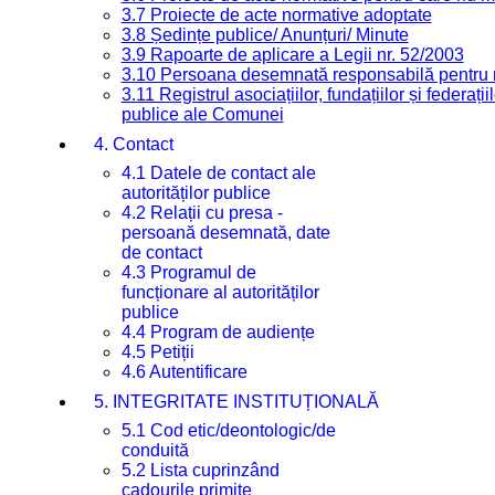
3.7 Proiecte de acte normative adoptate
3.8 Ședințe publice/ Anunțuri/ Minute
3.9 Rapoarte de aplicare a Legii nr. 52/2003
3.10 Persoana desemnată responsabilă pentru re
3.11 Registrul asociațiilor, fundațiilor și federații
publice ale Comunei
4. Contact
4.1 Datele de contact ale
autorităților publice
4.2 Relații cu presa -
persoană desemnată, date
de contact
4.3 Programul de
funcționare al autorităților
publice
4.4 Program de audiențe
4.5 Petiții
4.6 Autentificare
5. INTEGRITATE INSTITUȚIONALĂ
5.1 Cod etic/deontologic/de
conduită
5.2 Lista cuprinzând
cadourile primite