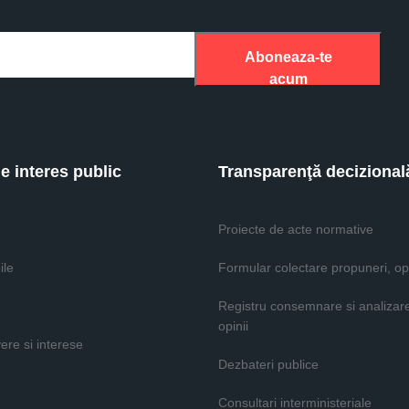
Aboneaza-te
acum
de interes public
Transparenţă decizional
Proiecte de acte normative
ile
Formular colectare propuneri, opi
Registru consemnare si analizar
opinii
vere si interese
Dezbateri publice
Consultari interministeriale