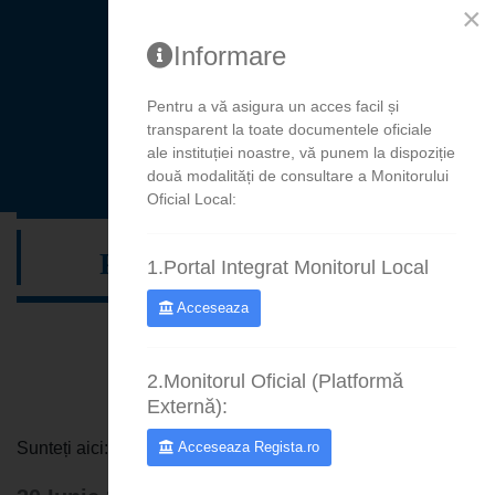
×
Spre site vechi
Informare
Pentru a vă asigura un acces facil și
transparent la toate documentele oficiale
ale instituției noastre, vă punem la dispoziție
două modalități de consultare a Monitorului
Oficial Local:
PRIMĂRIA COMUNEI
1.Portal Integrat Monitorul Local
DICHISENI
Acceseaza
2.Monitorul Oficial (Platformă
Externă):
Sunteți aici:
1. Despre Primarie
1.1 LEGISLAȚIE
Acceseaza Regista.ro