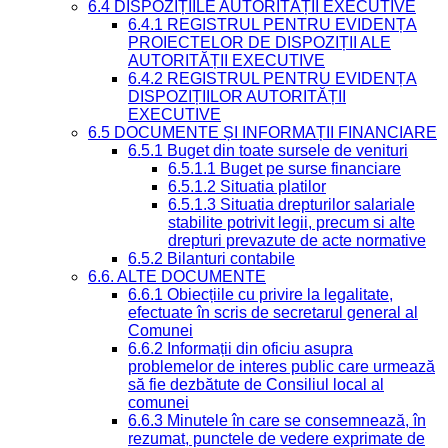
6.4 DISPOZIȚIILE AUTORITĂȚII EXECUTIVE
6.4.1 REGISTRUL PENTRU EVIDENȚA
PROIECTELOR DE DISPOZIȚII ALE
AUTORITĂȚII EXECUTIVE
6.4.2 REGISTRUL PENTRU EVIDENȚA
DISPOZIȚIILOR AUTORITĂȚII
EXECUTIVE
6.5 DOCUMENTE ȘI INFORMAȚII FINANCIARE
6.5.1 Buget din toate sursele de venituri
6.5.1.1 Buget pe surse financiare
6.5.1.2 Situatia platilor
6.5.1.3 Situatia drepturilor salariale
stabilite potrivit legii, precum si alte
drepturi prevazute de acte normative
6.5.2 Bilanturi contabile
6.6. ALTE DOCUMENTE
6.6.1 Obiecțiile cu privire la legalitate,
efectuate în scris de secretarul general al
Comunei
6.6.2 Informații din oficiu asupra
problemelor de interes public care urmează
să fie dezbătute de Consiliul local al
comunei
6.6.3 Minutele în care se consemnează, în
rezumat, punctele de vedere exprimate de