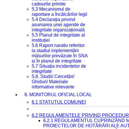
cadourile primite
5.3 Mecanismul de
raportare a încălcărilor legii
5.4 Declarația privind
asumarea unei agende de
integritate organizațională
5.5 Planul de integritate al
instituției
5.6 Raport narativ referitor
la stadiul implementării
măsurilor prevăzute în SNA
și în planul de integritate
5.7 Situația incidentelor de
integritate
5.8. Studii/ Cercetări/
Ghiduri/ Materiale
informative relevante
6. MONITORUL OFICIAL LOCAL
6.1 STATUTUL COMUNEI
6.2 REGULAMENTELE PRIVIND PROCEDURI
6.2.1 REGULAMENTUL CUPRINZÂND M
PROIECTELOR DE HOTĂRÂRI ALE AUT