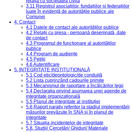
relația cu societatea civilă
3.11 Registrul asociațiilor, fundațiilor și federațiilor
luate în evidență de autoritățile publice ale
Comunei
4. Contact
4.1 Datele de contact ale autorităților publice
4.2 Relații cu presa - persoană desemnată, date
de contact
4.3 Programul de funcționare al autorităților
publice
4.4 Program de audiențe
4.5 Petiții
4.6 Autentificare
5. INTEGRITATE INSTITUȚIONALĂ
5.1 Cod etic/deontologic/de conduită
5.2 Lista cuprinzând cadourile primite
5.3 Mecanismul de raportare a încălcărilor legii
5.4 Declarația privind asumarea unei agende de
integritate organizațională
5.5 Planul de integritate al instituției
5.6 Raport narativ referitor la stadiul implementării
măsurilor prevăzute în SNA și în planul de
integritate
5.7 Situația incidentelor de integritate
5.8. Studii/ Cercetări/ Ghiduri/ Materiale