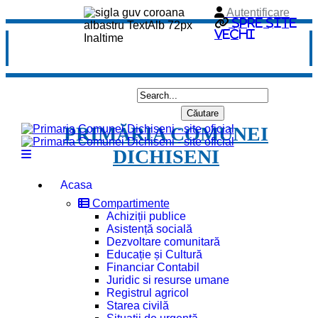
Autentificare
Spre site
vechi
PRIMĂRIA COMUNEI
DICHISENI
Acasa
Compartimente
Achiziții publice
Asistență socială
Dezvoltare comunitară
Educație și Cultură
Financiar Contabil
Juridic si resurse umane
Registrul agricol
Starea civilă