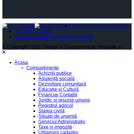
Politica De Confidențialitate
Termeni și condiții
Protectia datelor cu caracter personal
© Copyright 2026 | Design & Devlopment by vreausite.eu
Acasa
Compartimente
Achiziții publice
Asistență socială
Dezvoltare comunitară
Educație și Cultură
Financiar Contabil
Juridic si resurse umane
Registrul agricol
Starea civilă
Situații de urgență
Serviciul Administrativ
Taxe și impozite
Urbanism cadastru