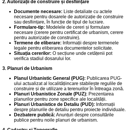
2. Autorizații de construire și desființare
Documente necesare:
Liste detaliate cu actele
necesare pentru dosarele de autorizație de construire
sau desființare, în funcție de tipul de lucrare.
Formulare-tip:
Modelele de cereri și formulare
necesare (cerere pentru certificat de urbanism, cerere
pentru autorizație de construire).
Termene de eliberare:
Informații despre termenele
legale pentru eliberarea documentelor solicitate.
Situația cererilor:
O secțiune unde cetățenii pot
verifica stadiul dosarului lor.
3. Planuri de Urbanism
Planul Urbanistic General (PUG):
Publicarea PUG-
ului actualizat al localitățiincare stabilește regulile de
construire și de utilizare a terenurilor în întreaga zonă.
Planuri Urbanistice Zonale (PUZ):
Prezentarea
planurilor pentru zone specifice ale localității.
Planuri Urbanistice de Detaliu (PUD):
Informații
despre planurile de detaliu pentru proiecte individuale.
Dezbatere publică:
Anunțuri despre consultările
publice pentru noile planuri de urbanism.
4. Cadastru și Topografie