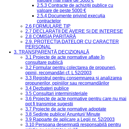
valoare mai mare de 5000 €
2.5.3 Contracte de achiziții publice cu
valoare de peste 5000 €
2.5.4 Documente privind execuția
contractelor
2.6 FORMULARE TIP
2.7 DECLARAȚII DE AVERE ȘI DE INTERESE
2.8 COMISIA PARITARĂ
2.9. PROTECȚIA DATELOR CU CARACTER
PERSONAL
3. TRANSPARENȚĂ DECIZIONALĂ
3.1 Proiecte de acte normative aflate în
consultare publică
3.2 Formular pentru colectarea de propuneri,
opinii, recomandări cf. L 52/2003
3.3 Registrul pentru consemnarea și analizarea
propunerilor, opiniilor sau recomandărilor
3.4 Dezbateri publice
3.5 Consultari interministeriale
3.6 Proiecte de acte normative pentru care nu mai
pot fi transmise sugestii
3.7 Proiecte de acte normative adoptate
3.8 Ședințe publice/ Anunțuri/ Minute
3.9 Rapoarte de aplicare a Legii nr. 52/2003
3.10 Persoana desemnată responsabilă pentru