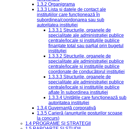
1.3.2 Organigrama
1.3.3 Lista și datele de contact ale
instituțiilor care funcționează în
subordinea/coordonarea sau sub
autoritatea instituției
1.3.3.1 Structurile, organele de
specialitate ale administrației publice
centrale/locale și instituțiile publice
finanțate total sau parțial prin bugetul
instituției
1.3.3.2 Structurile, organele de
specialitate ale administrației publice
centrale/locale și instituțiile publice
coordonate de conducătorul instituției
1.3.3.3 Structurile, organele de
specialitate ale administrației publice
centrale/locale și instituțiile publice
aflate în subordinea instituției
1.3.3.4 Unitățile care funcționează sub
autoritatea instituției
1.3.4 Guvernanță corporativă
1.3.5 Carieră (anunțurile posturilor scoase
la concurs)
1.4 PROGRAME ȘI STRATEGII
1.5 RAPOARTE ȘI STUDII