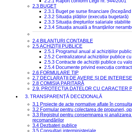
2.2.1 Raport conform Legii nr. 544/2001
2.3 BUGET
2.3.1 Buget pe surse financiare (începând
2.3.2 Situația plăților (execuția bugetară)
2.3.3 Situația drepturilor salariale stabilit
2.3.4 Situația anuală a finanțărilor neramb
2.4 BILANȚURI CONTABILE
2.5 ACHIZIȚII PUBLICE
2.5.1 Programul anual al achizițiilor publi
2.5.2 Centralizatorul achizițiilor publice 
2.5.3 Contracte de achiziții publice cu va
2.5.4 Documente privind execuția contract
2.6 FORMULARE TIP
2.7 DECLARAȚII DE AVERE ȘI DE INTERES
2.8 COMISIA PARITARĂ
2.9. PROTECȚIA DATELOR CU CARACTER
3. TRANSPARENȚĂ DECIZIONALĂ
3.1 Proiecte de acte normative aflate în consult
3.2 Formular pentru colectarea de propuneri, opi
3.3 Registrul pentru consemnarea și analizarea p
recomandărilor
3.4 Dezbateri publice
3.5 Consultari interministeriale