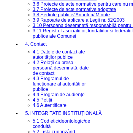
3.6 Proiecte de acte normative pentru care nu ma
3.7 Proiecte de acte normative adoptate
3.8 Ședințe publice/ Anunțuri/ Minute
3.9 Rapoarte de aplicare a Legii nr. 52/2003
3.10 Persoana desemnată responsabilă pentru re
3.11 Registrul asociațiilor, fundațiilor și federații
publice ale Comunei
4. Contact
4.1 Datele de contact ale
autorităților publice
4.2 Relații cu presa -
persoană desemnată, date
de contact
4.3 Programul de
funcționare al autorităților
publice
4.4 Program de audiențe
4.5 Petiții
4.6 Autentificare
5. INTEGRITATE INSTITUȚIONALĂ
5.1 Cod etic/deontologic/de
conduită
5.2 Lista cuprinzând