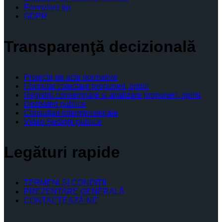
Formulare tip
GDPR
Transparenţă decizională
Proiecte de acte normative
Formular colectare propuneri, opinii
Registru consemnare si analizare propuneri, opinii
Dezbateri publice
Consultari interministeriale
Video Şedinţe publice
Legături rapide
TERMENI ŞI CONDIŢII
PREZENTARE GENERALĂ
CONTACTEAZĂ-NE