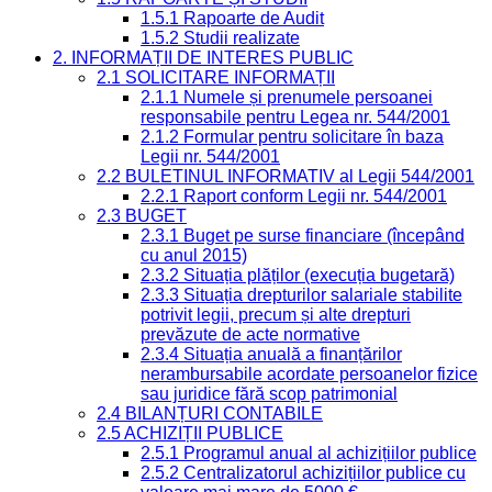
1.5.1 Rapoarte de Audit
1.5.2 Studii realizate
2. INFORMAȚII DE INTERES PUBLIC
2.1 SOLICITARE INFORMAȚII
2.1.1 Numele și prenumele persoanei
responsabile pentru Legea nr. 544/2001
2.1.2 Formular pentru solicitare în baza
Legii nr. 544/2001
2.2 BULETINUL INFORMATIV al Legii 544/2001
2.2.1 Raport conform Legii nr. 544/2001
2.3 BUGET
2.3.1 Buget pe surse financiare (începând
cu anul 2015)
2.3.2 Situația plăților (execuția bugetară)
2.3.3 Situația drepturilor salariale stabilite
potrivit legii, precum și alte drepturi
prevăzute de acte normative
2.3.4 Situația anuală a finanțărilor
nerambursabile acordate persoanelor fizice
sau juridice fără scop patrimonial
2.4 BILANȚURI CONTABILE
2.5 ACHIZIȚII PUBLICE
2.5.1 Programul anual al achizițiilor publice
2.5.2 Centralizatorul achizițiilor publice cu