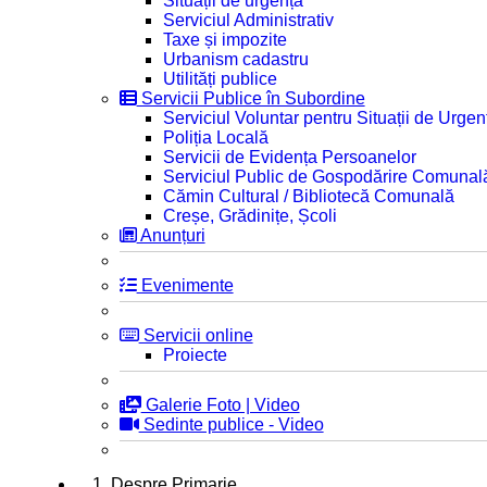
Situații de urgență
Serviciul Administrativ
Taxe și impozite
Urbanism cadastru
Utilități publice
Servicii Publice în Subordine
Serviciul Voluntar pentru Situații de Urgen
Poliția Locală
Servicii de Evidența Persoanelor
Serviciul Public de Gospodărire Comunal
Cămin Cultural / Bibliotecă Comunală
Creșe, Grădinițe, Școli
Anunțuri
Evenimente
Servicii online
Proiecte
Galerie Foto | Video
Sedinte publice - Video
1. Despre Primarie