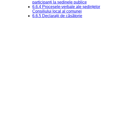
participanți la ședinele publice
6.6.4 Procesele-verbale ale ședințelor
Consiliului local al comunei
6.6.5 Declarații de căsătorie