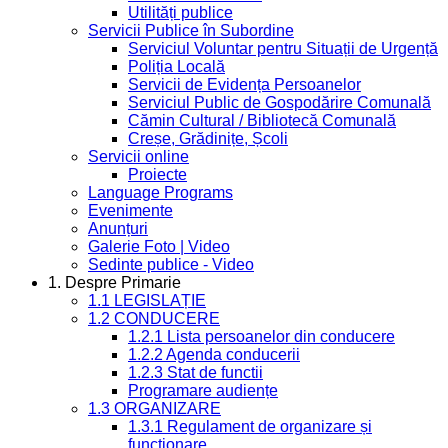
Utilități publice
Servicii Publice în Subordine
Serviciul Voluntar pentru Situații de Urgență
Poliția Locală
Servicii de Evidența Persoanelor
Serviciul Public de Gospodărire Comunală
Cămin Cultural / Bibliotecă Comunală
Creșe, Grădinițe, Școli
Servicii online
Proiecte
Language Programs
Evenimente
Anunțuri
Galerie Foto | Video
Sedinte publice - Video
1. Despre Primarie
1.1 LEGISLAȚIE
1.2 CONDUCERE
1.2.1 Lista persoanelor din conducere
1.2.2 Agenda conducerii
1.2.3 Stat de functii
Programare audiențe
1.3 ORGANIZARE
1.3.1 Regulament de organizare și
funcționare