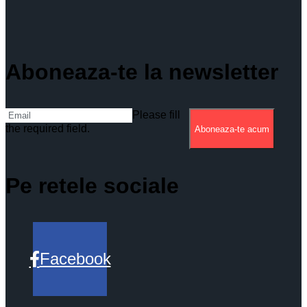
Aboneaza-te la newsletter
Please fill
the required field.
Aboneaza-te acum
Pe retele sociale
Facebook