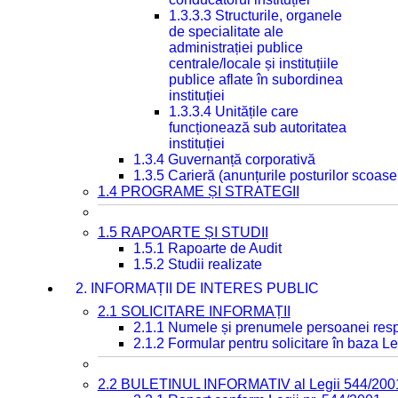
1.3.3.3 Structurile, organele
de specialitate ale
administrației publice
centrale/locale și instituțiile
publice aflate în subordinea
instituției
1.3.3.4 Unitățile care
funcționează sub autoritatea
instituției
1.3.4 Guvernanță corporativă
1.3.5 Carieră (anunțurile posturilor scoase
1.4 PROGRAME ȘI STRATEGII
1.5 RAPOARTE ȘI STUDII
1.5.1 Rapoarte de Audit
1.5.2 Studii realizate
2. INFORMAȚII DE INTERES PUBLIC
2.1 SOLICITARE INFORMAȚII
2.1.1 Numele și prenumele persoanei resp
2.1.2 Formular pentru solicitare în baza Le
2.2 BULETINUL INFORMATIV al Legii 544/200