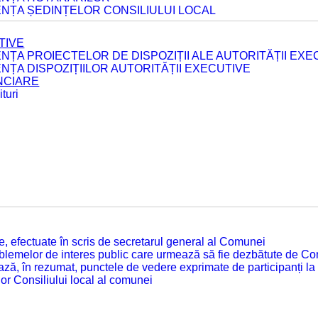
ENȚA ȘEDINȚELOR CONSILIULUI LOCAL
TIVE
ENȚA PROIECTELOR DE DISPOZIȚII ALE AUTORITĂȚII EXE
ENȚA DISPOZIȚIILOR AUTORITĂȚII EXECUTIVE
ANCIARE
turi
tate, efectuate în scris de secretarul general al Comunei
roblemelor de interes public care urmează să fie dezbătute de Con
ză, în rezumat, punctele de vedere exprimate de participanți la
or Consiliului local al comunei