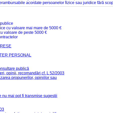
 nerambursabile acordate persoanelor fizice sau juridice fără sco
 publice
ublice cu valoare mai mare de 5000 €
 cu valoare de peste 5000 €
ntractelor
TERESE
CTER PERSONAL
onsultare publică
ri, opinii, recomandări cf. L 52/2003
zarea propunerilor, opiniilor sau
 nu mai pot fi transmise sugestii
003