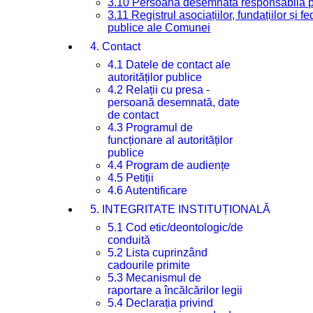
3.10 Persoana desemnată responsabilă pen
3.11 Registrul asociațiilor, fundațiilor și fe
publice ale Comunei
4. Contact
4.1 Datele de contact ale
autorităților publice
4.2 Relații cu presa -
persoană desemnată, date
de contact
4.3 Programul de
funcționare al autorităților
publice
4.4 Program de audiențe
4.5 Petiții
4.6 Autentificare
5. INTEGRITATE INSTITUȚIONALĂ
5.1 Cod etic/deontologic/de
conduită
5.2 Lista cuprinzând
cadourile primite
5.3 Mecanismul de
raportare a încălcărilor legii
5.4 Declarația privind