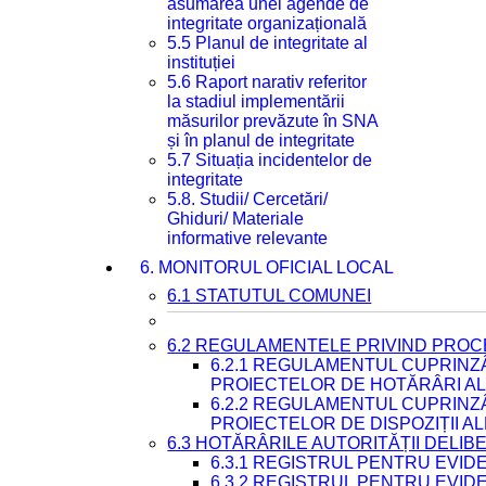
asumarea unei agende de
integritate organizațională
5.5 Planul de integritate al
instituției
5.6 Raport narativ referitor
la stadiul implementării
măsurilor prevăzute în SNA
și în planul de integritate
5.7 Situația incidentelor de
integritate
5.8. Studii/ Cercetări/
Ghiduri/ Materiale
informative relevante
6. MONITORUL OFICIAL LOCAL
6.1 STATUTUL COMUNEI
6.2 REGULAMENTELE PRIVIND PROC
6.2.1 REGULAMENTUL CUPRINZ
PROIECTELOR DE HOTĂRÂRI ALE
6.2.2 REGULAMENTUL CUPRINZ
PROIECTELOR DE DISPOZIȚII A
6.3 HOTĂRÂRILE AUTORITĂȚII DELIB
6.3.1 REGISTRUL PENTRU EVI
6.3.2 REGISTRUL PENTRU EVI