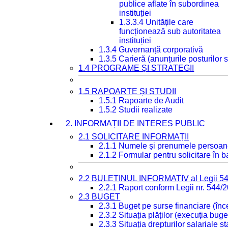
publice aflate în subordinea
instituției
1.3.3.4 Unitățile care
funcționează sub autoritatea
instituției
1.3.4 Guvernanță corporativă
1.3.5 Carieră (anunțurile posturilor
1.4 PROGRAME ȘI STRATEGII
1.5 RAPOARTE ȘI STUDII
1.5.1 Rapoarte de Audit
1.5.2 Studii realizate
2. INFORMAȚII DE INTERES PUBLIC
2.1 SOLICITARE INFORMAȚII
2.1.1 Numele și prenumele persoan
2.1.2 Formular pentru solicitare în 
2.2 BULETINUL INFORMATIV al Legii 5
2.2.1 Raport conform Legii nr. 544/
2.3 BUGET
2.3.1 Buget pe surse financiare (în
2.3.2 Situația plăților (execuția buge
2.3.3 Situația drepturilor salariale s