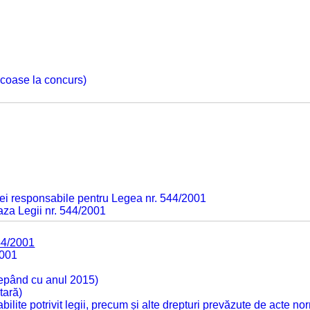
 scoase la concurs)
ei responsabile pentru Legea nr. 544/2001
baza Legii nr. 544/2001
44/2001
2001
cepând cu anul 2015)
tară)
tabilite potrivit legii, precum și alte drepturi prevăzute de acte no