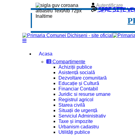
Autentificare
Spre site ve
P
Acasa
Compartimente
Achiziții publice
Asistență socială
Dezvoltare comunitară
Educație și Cultură
Financiar Contabil
Juridic si resurse umane
Registrul agricol
Starea civilă
Situații de urgență
Serviciul Administrativ
Taxe și impozite
Urbanism cadastru
Utilități publice