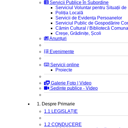
Servicii Publice în Subordine
Serviciul Voluntar pentru Situații d
Poliția Locală
Servicii de Evidența Persoanelor
Serviciul Public de Gospodărire C
Cămin Cultural / Bibliotecă Comuna
Creșe, Grădinițe, Școli
Anunțuri
Evenimente
Servicii online
Proiecte
Galerie Foto | Video
Sedinte publice - Video
1. Despre Primarie
1.1 LEGISLAȚIE
1.2 CONDUCERE