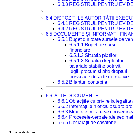
6.3.3 REGISTRUL PENTRU EVID
6.4 DISPOZIȚIILE AUTORITĂȚII EXECU
6.4.1 REGISTRUL PENTRU EVID
6.4.2 REGISTRUL PENTRU EVID
6.5 DOCUMENTE ȘI INFORMAȚII FIN
6.5.1 Buget din toate sursele de veni
6.5.1.1 Buget pe surse
financiare
6.5.1.2 Situatia platilor
6.5.1.3 Situatia drepturilor
salariale stabilite potrivit
legii, precum si alte drepturi
prevazute de acte normative
6.5.2 Bilanturi contabile
6.6. ALTE DOCUMENTE
6.6.1 Obiecțiile cu privire la legali
6.6.2 Informații din oficiu asupra p
6.6.3 Minutele în care se consemnea
6.6.4 Procesele-verbale ale ședințel
6.6.5 Declarații de căsătorie
Sunteți aici: