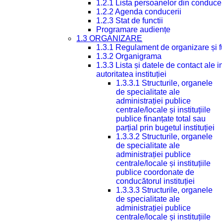
1.2.1 Lista persoanelor din conduce
1.2.2 Agenda conducerii
1.2.3 Stat de functii
Programare audiențe
1.3 ORGANIZARE
1.3.1 Regulament de organizare și 
1.3.2 Organigrama
1.3.3 Lista și datele de contact ale
autoritatea instituției
1.3.3.1 Structurile, organele
de specialitate ale
administrației publice
centrale/locale și instituțiile
publice finanțate total sau
parțial prin bugetul instituției
1.3.3.2 Structurile, organele
de specialitate ale
administrației publice
centrale/locale și instituțiile
publice coordonate de
conducătorul instituției
1.3.3.3 Structurile, organele
de specialitate ale
administrației publice
centrale/locale și instituțiile