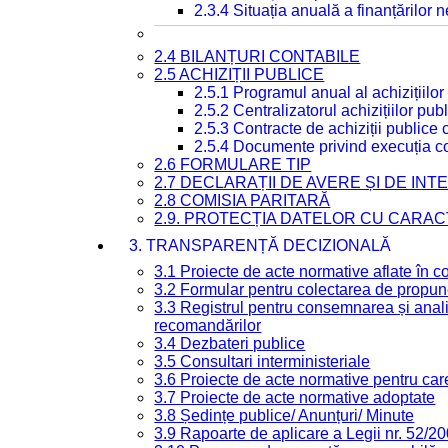
2.3.4 Situația anuală a finanțărilor
2.4 BILANȚURI CONTABILE
2.5 ACHIZIȚII PUBLICE
2.5.1 Programul anual al achizițiilor
2.5.2 Centralizatorul achizițiilor p
2.5.3 Contracte de achiziții publice
2.5.4 Documente privind execuția co
2.6 FORMULARE TIP
2.7 DECLARAȚII DE AVERE ȘI DE IN
2.8 COMISIA PARITARĂ
2.9. PROTECȚIA DATELOR CU CARA
3. TRANSPARENȚĂ DECIZIONALĂ
3.1 Proiecte de acte normative aflate în c
3.2 Formular pentru colectarea de propune
3.3 Registrul pentru consemnarea și anali
recomandărilor
3.4 Dezbateri publice
3.5 Consultari interministeriale
3.6 Proiecte de acte normative pentru care
3.7 Proiecte de acte normative adoptate
3.8 Ședințe publice/ Anunțuri/ Minute
3.9 Rapoarte de aplicare a Legii nr. 52/2