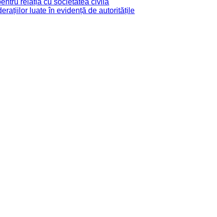
tru relația cu societatea civilă
derațiilor luate în evidență de autoritățile