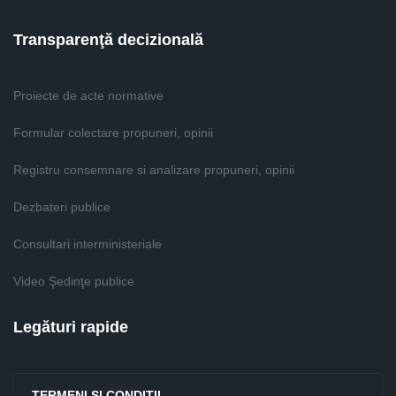
Transparenţă decizională
Proiecte de acte normative
Formular colectare propuneri, opinii
Registru consemnare si analizare propuneri, opinii
Dezbateri publice
Consultari interministeriale
Video Şedinţe publice
Legături rapide
TERMENI ŞI CONDIŢII