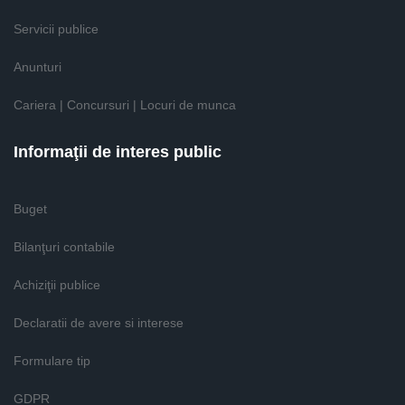
Servicii publice
Anunturi
Cariera | Concursuri | Locuri de munca
Informaţii de interes public
Buget
Bilanţuri contabile
Achiziţii publice
Declaratii de avere si interese
Formulare tip
GDPR