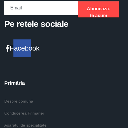
Aboneaza-
te acum
Please fill the required field.
Pe retele sociale
Facebook
Primăria
Despre comună
Conducerea Primăriei
Aparatul de specialitate