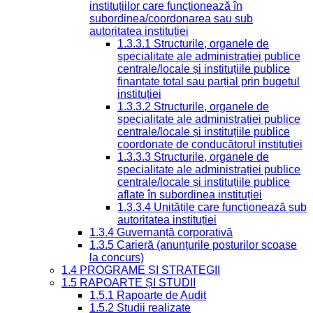
instituțiilor care funcționează în
subordinea/coordonarea sau sub
autoritatea instituției
1.3.3.1 Structurile, organele de
specialitate ale administrației publice
centrale/locale și instituțiile publice
finanțate total sau parțial prin bugetul
instituției
1.3.3.2 Structurile, organele de
specialitate ale administrației publice
centrale/locale și instituțiile publice
coordonate de conducătorul instituției
1.3.3.3 Structurile, organele de
specialitate ale administrației publice
centrale/locale și instituțiile publice
aflate în subordinea instituției
1.3.3.4 Unitățile care funcționează sub
autoritatea instituției
1.3.4 Guvernanță corporativă
1.3.5 Carieră (anunțurile posturilor scoase
la concurs)
1.4 PROGRAME ȘI STRATEGII
1.5 RAPOARTE ȘI STUDII
1.5.1 Rapoarte de Audit
1.5.2 Studii realizate