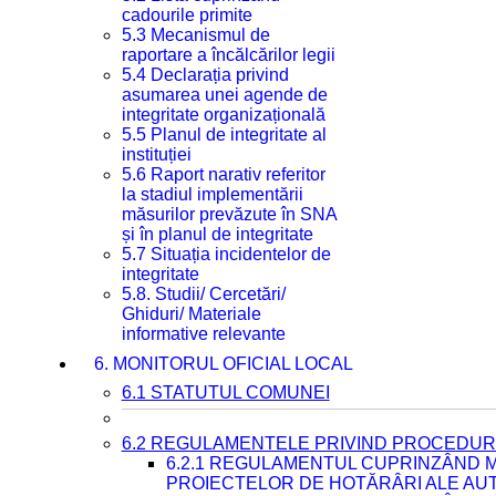
cadourile primite
5.3 Mecanismul de
raportare a încălcărilor legii
5.4 Declarația privind
asumarea unei agende de
integritate organizațională
5.5 Planul de integritate al
instituției
5.6 Raport narativ referitor
la stadiul implementării
măsurilor prevăzute în SNA
și în planul de integritate
5.7 Situația incidentelor de
integritate
5.8. Studii/ Cercetări/
Ghiduri/ Materiale
informative relevante
6. MONITORUL OFICIAL LOCAL
6.1 STATUTUL COMUNEI
6.2 REGULAMENTELE PRIVIND PROCEDURI
6.2.1 REGULAMENTUL CUPRINZÂND M
PROIECTELOR DE HOTĂRÂRI ALE AUT