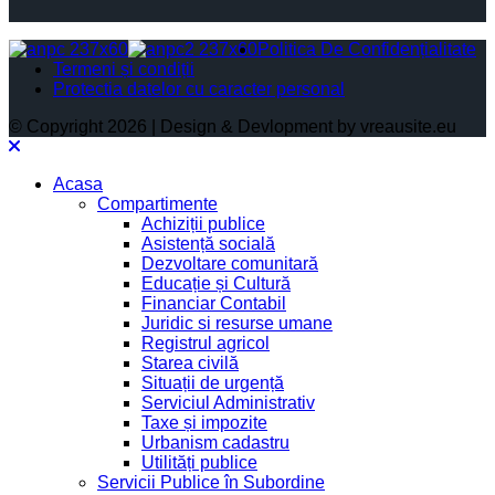
Politica De Confidențialitate
Termeni și condiții
Protectia datelor cu caracter personal
© Copyright 2026 | Design & Devlopment by vreausite.eu
Acasa
Compartimente
Achiziții publice
Asistență socială
Dezvoltare comunitară
Educație și Cultură
Financiar Contabil
Juridic si resurse umane
Registrul agricol
Starea civilă
Situații de urgență
Serviciul Administrativ
Taxe și impozite
Urbanism cadastru
Utilități publice
Servicii Publice în Subordine