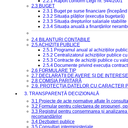
2.2.1 Raport conform Legii nr. 544/2001
2.3 BUGET
2.3.1 Buget pe surse financiare (începând
2.3.2 Situația plăților (execuția bugetară)
2.3.3 Situația drepturilor salariale stabilit
2.3.4 Situația anuală a finanțărilor neramb
2.4 BILANȚURI CONTABILE
2.5 ACHIZIȚII PUBLICE
2.5.1 Programul anual al achizițiilor publi
2.5.2 Centralizatorul achizițiilor publice 
2.5.3 Contracte de achiziții publice cu va
2.5.4 Documente privind execuția contract
2.6 FORMULARE TIP
2.7 DECLARAȚII DE AVERE ȘI DE INTERES
2.8 COMISIA PARITARĂ
2.9. PROTECȚIA DATELOR CU CARACTER
3. TRANSPARENȚĂ DECIZIONALĂ
3.1 Proiecte de acte normative aflate în consult
3.2 Formular pentru colectarea de propuneri, opi
3.3 Registrul pentru consemnarea și analizarea p
recomandărilor
3.4 Dezbateri publice
3.5 Consultari interministeriale