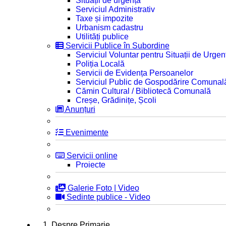
Situații de urgență
Serviciul Administrativ
Taxe și impozite
Urbanism cadastru
Utilități publice
Servicii Publice în Subordine
Serviciul Voluntar pentru Situații de Urgen
Poliția Locală
Servicii de Evidența Persoanelor
Serviciul Public de Gospodărire Comunal
Cămin Cultural / Bibliotecă Comunală
Creșe, Grădinițe, Școli
Anunțuri
Evenimente
Servicii online
Proiecte
Galerie Foto | Video
Sedinte publice - Video
1. Despre Primarie