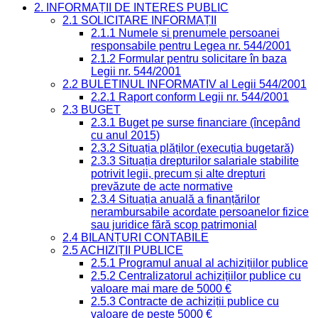
2. INFORMAȚII DE INTERES PUBLIC
2.1 SOLICITARE INFORMAȚII
2.1.1 Numele și prenumele persoanei
responsabile pentru Legea nr. 544/2001
2.1.2 Formular pentru solicitare în baza
Legii nr. 544/2001
2.2 BULETINUL INFORMATIV al Legii 544/2001
2.2.1 Raport conform Legii nr. 544/2001
2.3 BUGET
2.3.1 Buget pe surse financiare (începând
cu anul 2015)
2.3.2 Situația plăților (execuția bugetară)
2.3.3 Situația drepturilor salariale stabilite
potrivit legii, precum și alte drepturi
prevăzute de acte normative
2.3.4 Situația anuală a finanțărilor
nerambursabile acordate persoanelor fizice
sau juridice fără scop patrimonial
2.4 BILANȚURI CONTABILE
2.5 ACHIZIȚII PUBLICE
2.5.1 Programul anual al achizițiilor publice
2.5.2 Centralizatorul achizițiilor publice cu
valoare mai mare de 5000 €
2.5.3 Contracte de achiziții publice cu
valoare de peste 5000 €