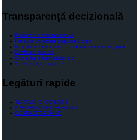
Transparenţă decizională
Proiecte de acte normative
Formular colectare propuneri, opinii
Registru consemnare si analizare propuneri, opinii
Dezbateri publice
Consultari interministeriale
Video Şedinţe publice
Legături rapide
TERMENI ŞI CONDIŢII
PREZENTARE GENERALĂ
CONTACTEAZĂ-NE