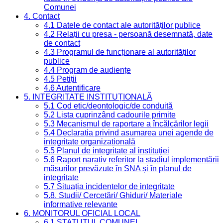
Comunei
4. Contact
4.1 Datele de contact ale autorităților publice
4.2 Relații cu presa - persoană desemnată, date
de contact
4.3 Programul de funcționare al autorităților
publice
4.4 Program de audiențe
4.5 Petiții
4.6 Autentificare
5. INTEGRITATE INSTITUȚIONALĂ
5.1 Cod etic/deontologic/de conduită
5.2 Lista cuprinzând cadourile primite
5.3 Mecanismul de raportare a încălcărilor legii
5.4 Declarația privind asumarea unei agende de
integritate organizațională
5.5 Planul de integritate al instituției
5.6 Raport narativ referitor la stadiul implementării
măsurilor prevăzute în SNA și în planul de
integritate
5.7 Situația incidentelor de integritate
5.8. Studii/ Cercetări/ Ghiduri/ Materiale
informative relevante
6. MONITORUL OFICIAL LOCAL
6.1 STATUTUL COMUNEI