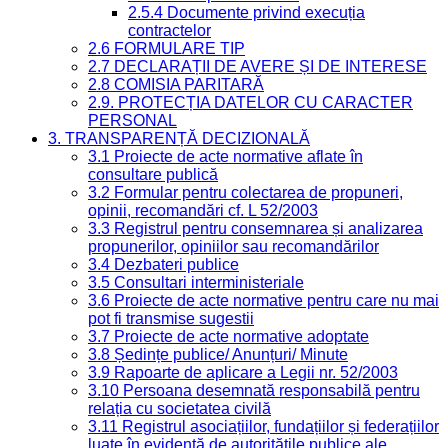
2.5.4 Documente privind execuția
contractelor
2.6 FORMULARE TIP
2.7 DECLARAȚII DE AVERE ȘI DE INTERESE
2.8 COMISIA PARITARĂ
2.9. PROTECȚIA DATELOR CU CARACTER
PERSONAL
3. TRANSPARENȚĂ DECIZIONALĂ
3.1 Proiecte de acte normative aflate în
consultare publică
3.2 Formular pentru colectarea de propuneri,
opinii, recomandări cf. L 52/2003
3.3 Registrul pentru consemnarea și analizarea
propunerilor, opiniilor sau recomandărilor
3.4 Dezbateri publice
3.5 Consultari interministeriale
3.6 Proiecte de acte normative pentru care nu mai
pot fi transmise sugestii
3.7 Proiecte de acte normative adoptate
3.8 Ședințe publice/ Anunțuri/ Minute
3.9 Rapoarte de aplicare a Legii nr. 52/2003
3.10 Persoana desemnată responsabilă pentru
relația cu societatea civilă
3.11 Registrul asociațiilor, fundațiilor și federațiilor
luate în evidență de autoritățile publice ale