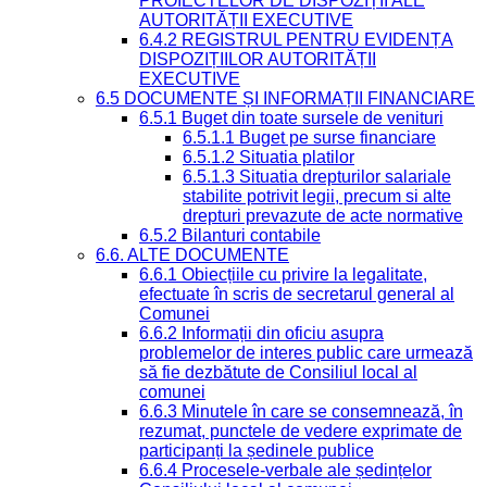
PROIECTELOR DE DISPOZIȚII ALE
AUTORITĂȚII EXECUTIVE
6.4.2 REGISTRUL PENTRU EVIDENȚA
DISPOZIȚIILOR AUTORITĂȚII
EXECUTIVE
6.5 DOCUMENTE ȘI INFORMAȚII FINANCIARE
6.5.1 Buget din toate sursele de venituri
6.5.1.1 Buget pe surse financiare
6.5.1.2 Situatia platilor
6.5.1.3 Situatia drepturilor salariale
stabilite potrivit legii, precum si alte
drepturi prevazute de acte normative
6.5.2 Bilanturi contabile
6.6. ALTE DOCUMENTE
6.6.1 Obiecțiile cu privire la legalitate,
efectuate în scris de secretarul general al
Comunei
6.6.2 Informații din oficiu asupra
problemelor de interes public care urmează
să fie dezbătute de Consiliul local al
comunei
6.6.3 Minutele în care se consemnează, în
rezumat, punctele de vedere exprimate de
participanți la ședinele publice
6.6.4 Procesele-verbale ale ședințelor