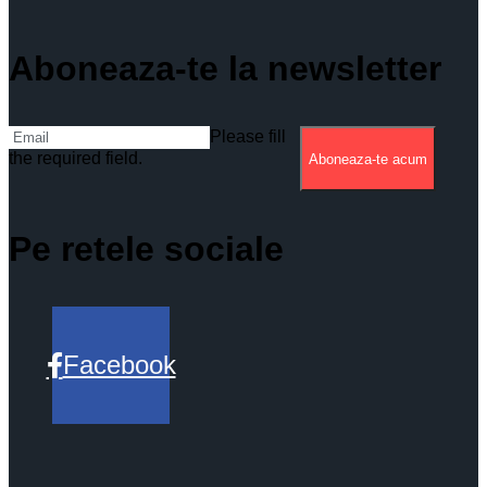
Aboneaza-te la newsletter
Please fill
the required field.
Aboneaza-te acum
Pe retele sociale
Facebook