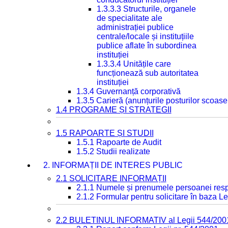
1.3.3.3 Structurile, organele
de specialitate ale
administrației publice
centrale/locale și instituțiile
publice aflate în subordinea
instituției
1.3.3.4 Unitățile care
funcționează sub autoritatea
instituției
1.3.4 Guvernanță corporativă
1.3.5 Carieră (anunțurile posturilor scoase
1.4 PROGRAME ȘI STRATEGII
1.5 RAPOARTE ȘI STUDII
1.5.1 Rapoarte de Audit
1.5.2 Studii realizate
2. INFORMAȚII DE INTERES PUBLIC
2.1 SOLICITARE INFORMAȚII
2.1.1 Numele și prenumele persoanei resp
2.1.2 Formular pentru solicitare în baza Le
2.2 BULETINUL INFORMATIV al Legii 544/200