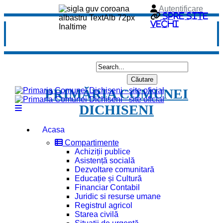
Autentificare
Spre site
vechi
PRIMĂRIA COMUNEI
DICHISENI
Acasa
Compartimente
Achiziții publice
Asistență socială
Dezvoltare comunitară
Educație și Cultură
Financiar Contabil
Juridic si resurse umane
Registrul agricol
Starea civilă