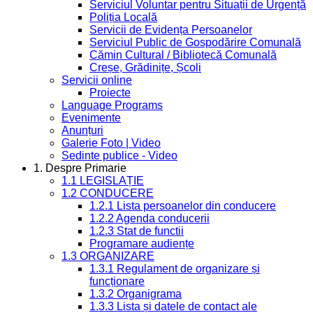
Serviciul Voluntar pentru Situații de Urgență
Poliția Locală
Servicii de Evidența Persoanelor
Serviciul Public de Gospodărire Comunală
Cămin Cultural / Bibliotecă Comunală
Creșe, Grădinițe, Școli
Servicii online
Proiecte
Language Programs
Evenimente
Anunțuri
Galerie Foto | Video
Sedinte publice - Video
1. Despre Primarie
1.1 LEGISLAȚIE
1.2 CONDUCERE
1.2.1 Lista persoanelor din conducere
1.2.2 Agenda conducerii
1.2.3 Stat de functii
Programare audiențe
1.3 ORGANIZARE
1.3.1 Regulament de organizare și
funcționare
1.3.2 Organigrama
1.3.3 Lista și datele de contact ale