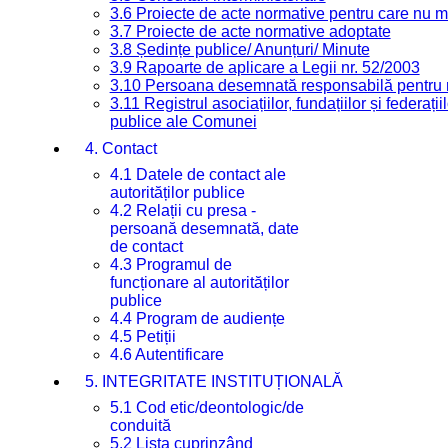
3.6 Proiecte de acte normative pentru care nu ma
3.7 Proiecte de acte normative adoptate
3.8 Ședințe publice/ Anunțuri/ Minute
3.9 Rapoarte de aplicare a Legii nr. 52/2003
3.10 Persoana desemnată responsabilă pentru re
3.11 Registrul asociațiilor, fundațiilor și federații
publice ale Comunei
4. Contact
4.1 Datele de contact ale
autorităților publice
4.2 Relații cu presa -
persoană desemnată, date
de contact
4.3 Programul de
funcționare al autorităților
publice
4.4 Program de audiențe
4.5 Petiții
4.6 Autentificare
5. INTEGRITATE INSTITUȚIONALĂ
5.1 Cod etic/deontologic/de
conduită
5.2 Lista cuprinzând