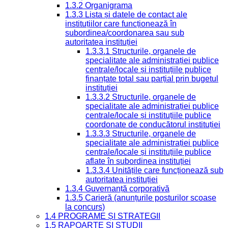
1.3.2 Organigrama
1.3.3 Lista și datele de contact ale
instituțiilor care funcționează în
subordinea/coordonarea sau sub
autoritatea instituției
1.3.3.1 Structurile, organele de
specialitate ale administrației publice
centrale/locale și instituțiile publice
finanțate total sau parțial prin bugetul
instituției
1.3.3.2 Structurile, organele de
specialitate ale administrației publice
centrale/locale și instituțiile publice
coordonate de conducătorul instituției
1.3.3.3 Structurile, organele de
specialitate ale administrației publice
centrale/locale și instituțiile publice
aflate în subordinea instituției
1.3.3.4 Unitățile care funcționează sub
autoritatea instituției
1.3.4 Guvernanță corporativă
1.3.5 Carieră (anunțurile posturilor scoase
la concurs)
1.4 PROGRAME ȘI STRATEGII
1.5 RAPOARTE ȘI STUDII