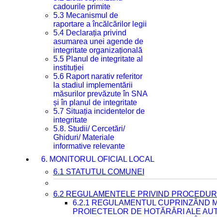
cadourile primite
5.3 Mecanismul de
raportare a încălcărilor legii
5.4 Declarația privind
asumarea unei agende de
integritate organizațională
5.5 Planul de integritate al
instituției
5.6 Raport narativ referitor
la stadiul implementării
măsurilor prevăzute în SNA
și în planul de integritate
5.7 Situația incidentelor de
integritate
5.8. Studii/ Cercetări/
Ghiduri/ Materiale
informative relevante
6. MONITORUL OFICIAL LOCAL
6.1 STATUTUL COMUNEI
6.2 REGULAMENTELE PRIVIND PROCEDURI
6.2.1 REGULAMENTUL CUPRINZÂND M
PROIECTELOR DE HOTĂRÂRI ALE AUT