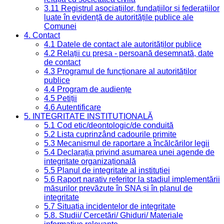
3.11 Registrul asociațiilor, fundațiilor și federațiilor
luate în evidență de autoritățile publice ale
Comunei
4. Contact
4.1 Datele de contact ale autorităților publice
4.2 Relații cu presa - persoană desemnată, date
de contact
4.3 Programul de funcționare al autorităților
publice
4.4 Program de audiențe
4.5 Petiții
4.6 Autentificare
5. INTEGRITATE INSTITUȚIONALĂ
5.1 Cod etic/deontologic/de conduită
5.2 Lista cuprinzând cadourile primite
5.3 Mecanismul de raportare a încălcărilor legii
5.4 Declarația privind asumarea unei agende de
integritate organizațională
5.5 Planul de integritate al instituției
5.6 Raport narativ referitor la stadiul implementării
măsurilor prevăzute în SNA și în planul de
integritate
5.7 Situația incidentelor de integritate
5.8. Studii/ Cercetări/ Ghiduri/ Materiale