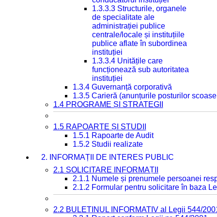
1.3.3.3 Structurile, organele
de specialitate ale
administrației publice
centrale/locale și instituțiile
publice aflate în subordinea
instituției
1.3.3.4 Unitățile care
funcționează sub autoritatea
instituției
1.3.4 Guvernanță corporativă
1.3.5 Carieră (anunțurile posturilor scoase
1.4 PROGRAME ȘI STRATEGII
1.5 RAPOARTE ȘI STUDII
1.5.1 Rapoarte de Audit
1.5.2 Studii realizate
2. INFORMAȚII DE INTERES PUBLIC
2.1 SOLICITARE INFORMAȚII
2.1.1 Numele și prenumele persoanei resp
2.1.2 Formular pentru solicitare în baza Le
2.2 BULETINUL INFORMATIV al Legii 544/200