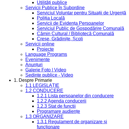
Utilități publice
Servicii Publice în Subordine
Serviciul Voluntar pentru Situații de Urgență
Poliția Locală
Servicii de Evidența Persoanelor
Serviciul Public de Gospodărire Comunală
Cămin Cultural / Bibliotecă Comunală
Creșe, Grădinițe, Școli
Servicii online
Proiecte
Language Programs
Evenimente
Anunțuri
Galerie Foto | Video
Sedinte publice - Video
1. Despre Primarie
1.1 LEGISLAȚIE
1.2 CONDUCERE
1.2.1 Lista persoanelor din conducere
1.2.2 Agenda conducerii
1.2.3 Stat de functii
Programare audiențe
1.3 ORGANIZARE
1.3.1 Regulament de organizare și
funcționare