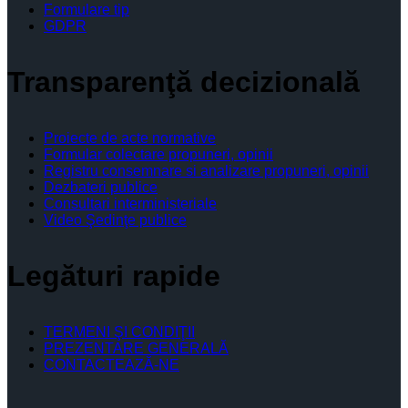
Formulare tip
GDPR
Transparenţă decizională
Proiecte de acte normative
Formular colectare propuneri, opinii
Registru consemnare si analizare propuneri, opinii
Dezbateri publice
Consultari interministeriale
Video Şedinţe publice
Legături rapide
TERMENI ŞI CONDIŢII
PREZENTARE GENERALĂ
CONTACTEAZĂ-NE