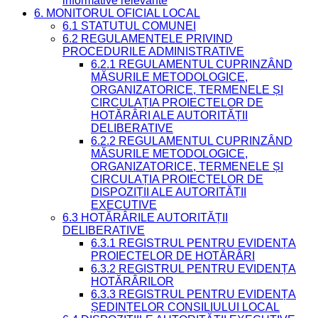
informative relevante
6. MONITORUL OFICIAL LOCAL
6.1 STATUTUL COMUNEI
6.2 REGULAMENTELE PRIVIND
PROCEDURILE ADMINISTRATIVE
6.2.1 REGULAMENTUL CUPRINZÂND
MĂSURILE METODOLOGICE,
ORGANIZATORICE, TERMENELE ȘI
CIRCULAȚIA PROIECTELOR DE
HOTĂRÂRI ALE AUTORITĂȚII
DELIBERATIVE
6.2.2 REGULAMENTUL CUPRINZÂND
MĂSURILE METODOLOGICE,
ORGANIZATORICE, TERMENELE ȘI
CIRCULAȚIA PROIECTELOR DE
DISPOZIȚII ALE AUTORITĂȚII
EXECUTIVE
6.3 HOTĂRÂRILE AUTORITĂȚII
DELIBERATIVE
6.3.1 REGISTRUL PENTRU EVIDENȚA
PROIECTELOR DE HOTĂRÂRI
6.3.2 REGISTRUL PENTRU EVIDENȚA
HOTĂRÂRILOR
6.3.3 REGISTRUL PENTRU EVIDENȚA
ȘEDINȚELOR CONSILIULUI LOCAL