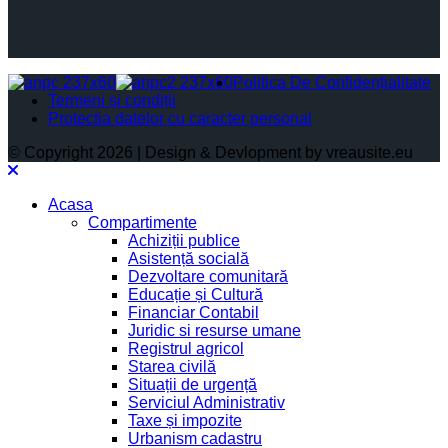
Politica De Confidențialitate
Termeni și condiții
Protectia datelor cu caracter personal
© Copyright 2026 | Design & Devlopment by vreausite.eu
Acasa
Compartimente
Achiziții publice
Asistență socială
Dezvoltare comunitară
Educație și Cultură
Financiar Contabil
Juridic si resurse umane
Registrul agricol
Starea civilă
Situații de urgență
Serviciul Administrativ
Taxe și impozite
Urbanism cadastru