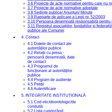
3.6 Proiecte de acte normative pentru care nu ma
3.7 Proiecte de acte normative adoptate
3.8 Ședințe publice/ Anunțuri/ Minute
3.9 Rapoarte de aplicare a Legii nr. 52/2003
3.10 Persoana desemnată responsabilă pentru re
3.11 Registrul asociațiilor, fundațiilor și federații
publice ale Comunei
4. Contact
4.1 Datele de contact ale
autorităților publice
4.2 Relații cu presa -
persoană desemnată, date
de contact
4.3 Programul de
funcționare al autorităților
publice
4.4 Program de audiențe
4.5 Petiții
4.6 Autentificare
5. INTEGRITATE INSTITUȚIONALĂ
5.1 Cod etic/deontologic/de
conduită
5.2 Lista cuprinzând