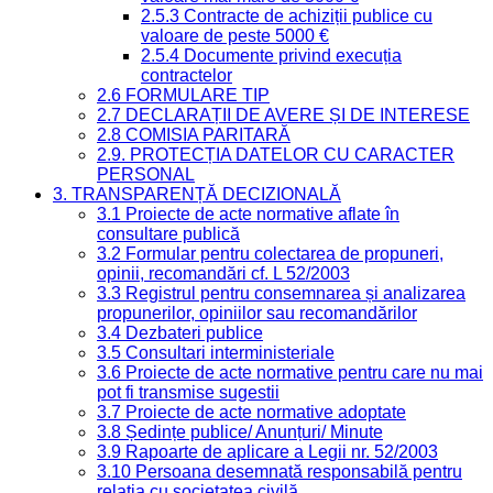
2.5.3 Contracte de achiziții publice cu
valoare de peste 5000 €
2.5.4 Documente privind execuția
contractelor
2.6 FORMULARE TIP
2.7 DECLARAȚII DE AVERE ȘI DE INTERESE
2.8 COMISIA PARITARĂ
2.9. PROTECȚIA DATELOR CU CARACTER
PERSONAL
3. TRANSPARENȚĂ DECIZIONALĂ
3.1 Proiecte de acte normative aflate în
consultare publică
3.2 Formular pentru colectarea de propuneri,
opinii, recomandări cf. L 52/2003
3.3 Registrul pentru consemnarea și analizarea
propunerilor, opiniilor sau recomandărilor
3.4 Dezbateri publice
3.5 Consultari interministeriale
3.6 Proiecte de acte normative pentru care nu mai
pot fi transmise sugestii
3.7 Proiecte de acte normative adoptate
3.8 Ședințe publice/ Anunțuri/ Minute
3.9 Rapoarte de aplicare a Legii nr. 52/2003
3.10 Persoana desemnată responsabilă pentru
relația cu societatea civilă