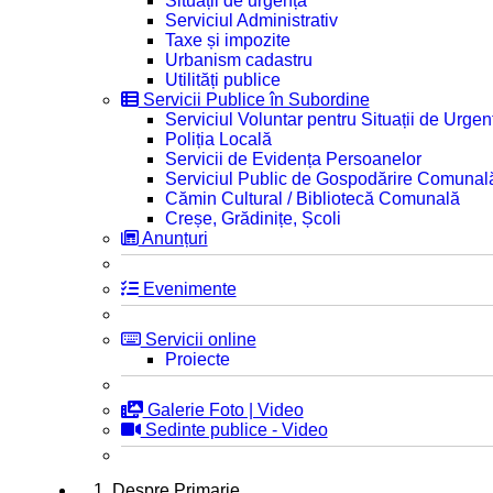
Situații de urgență
Serviciul Administrativ
Taxe și impozite
Urbanism cadastru
Utilități publice
Servicii Publice în Subordine
Serviciul Voluntar pentru Situații de Urgen
Poliția Locală
Servicii de Evidența Persoanelor
Serviciul Public de Gospodărire Comunal
Cămin Cultural / Bibliotecă Comunală
Creșe, Grădinițe, Școli
Anunțuri
Evenimente
Servicii online
Proiecte
Galerie Foto | Video
Sedinte publice - Video
1. Despre Primarie