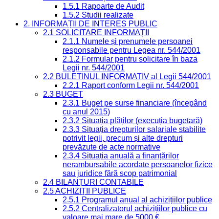
1.5.1 Rapoarte de Audit
1.5.2 Studii realizate
2. INFORMAȚII DE INTERES PUBLIC
2.1 SOLICITARE INFORMAȚII
2.1.1 Numele și prenumele persoanei
responsabile pentru Legea nr. 544/2001
2.1.2 Formular pentru solicitare în baza
Legii nr. 544/2001
2.2 BULETINUL INFORMATIV al Legii 544/2001
2.2.1 Raport conform Legii nr. 544/2001
2.3 BUGET
2.3.1 Buget pe surse financiare (începând
cu anul 2015)
2.3.2 Situația plăților (execuția bugetară)
2.3.3 Situația drepturilor salariale stabilite
potrivit legii, precum și alte drepturi
prevăzute de acte normative
2.3.4 Situația anuală a finanțărilor
nerambursabile acordate persoanelor fizice
sau juridice fără scop patrimonial
2.4 BILANȚURI CONTABILE
2.5 ACHIZIȚII PUBLICE
2.5.1 Programul anual al achizițiilor publice
2.5.2 Centralizatorul achizițiilor publice cu
valoare mai mare de 5000 €