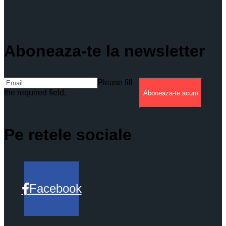
Aboneaza-te la newsletter
Please fill
the required field.
Aboneaza-te acum
Pe retele sociale
Facebook