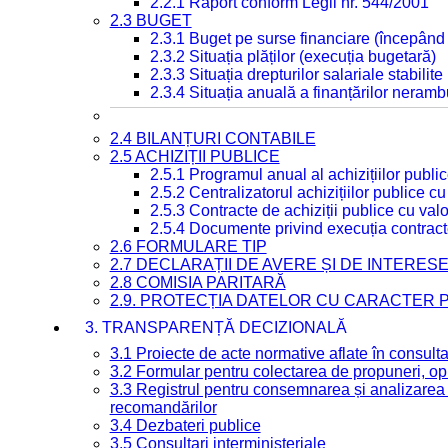
2.2.1 Raport conform Legii nr. 544/2001
2.3 BUGET
2.3.1 Buget pe surse financiare (începând
2.3.2 Situația plăților (execuția bugetară)
2.3.3 Situația drepturilor salariale stabilit
2.3.4 Situația anuală a finanțărilor neramb
2.4 BILANȚURI CONTABILE
2.5 ACHIZIȚII PUBLICE
2.5.1 Programul anual al achizițiilor publi
2.5.2 Centralizatorul achizițiilor publice 
2.5.3 Contracte de achiziții publice cu va
2.5.4 Documente privind execuția contract
2.6 FORMULARE TIP
2.7 DECLARAȚII DE AVERE ȘI DE INTERES
2.8 COMISIA PARITARĂ
2.9. PROTECȚIA DATELOR CU CARACTER
3. TRANSPARENȚĂ DECIZIONALĂ
3.1 Proiecte de acte normative aflate în consult
3.2 Formular pentru colectarea de propuneri, opi
3.3 Registrul pentru consemnarea și analizarea p
recomandărilor
3.4 Dezbateri publice
3.5 Consultari interministeriale