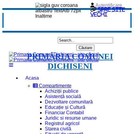
Autentificare
Spre site
vechi
PRIMĂRIA COMUNEI
DICHISENI
Acasa
Compartimente
Achiziții publice
Asistență socială
Dezvoltare comunitară
Educație și Cultură
Financiar Contabil
Juridic si resurse umane
Registrul agricol
Starea civilă