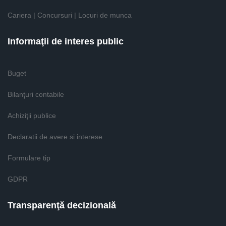
Cariera | Concursuri | Locuri de munca
Informaţii de interes public
Buget
Bilanţuri contabile
Achiziţii publice
Declaratii de avere si interese
Formulare tip
GDPR
Transparenţă decizională