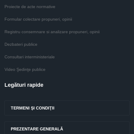
Proiecte de acte normative
Formular colectare propuneri, opinii
Registru consemnare si analizare propuneri, opinii
Dezbateri publice
Consultari interministeriale
Video Şedinţe publice
Legături rapide
TERMENI ŞI CONDIŢII
PREZENTARE GENERALĂ