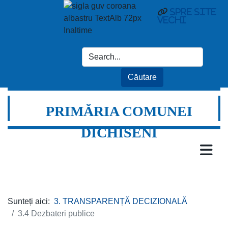
Spre site
vechi
PRIMĂRIA COMUNEI
DICHISENI
Sunteți aici:
3. TRANSPARENȚĂ DECIZIONALĂ
3.4 Dezbateri publice