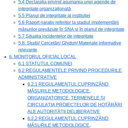
5.4 Declarația privind asumarea unei agende de
integritate organizațională
5.5 Planul de integritate al instituției
5.6 Raport narativ referitor la stadiul implementării
măsurilor prevăzute în SNA și în planul de integritate
5.7 Situația incidentelor de integritate
5.8. Studii/ Cercetări/ Ghiduri/ Materiale informative
relevante
6. MONITORUL OFICIAL LOCAL
6.1 STATUTUL COMUNEI
6.2 REGULAMENTELE PRIVIND PROCEDURILE
ADMINISTRATIVE
6.2.1 REGULAMENTUL CUPRINZÂND
MĂSURILE METODOLOGICE,
ORGANIZATORICE, TERMENELE ȘI
CIRCULAȚIA PROIECTELOR DE HOTĂRÂRI
ALE AUTORITĂȚII DELIBERATIVE
6.2.2 REGULAMENTUL CUPRINZÂND
MĂSURILE METODOLOGICE,