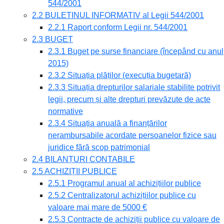
544/2001
2.2 BULETINUL INFORMATIV al Legii 544/2001
2.2.1 Raport conform Legii nr. 544/2001
2.3 BUGET
2.3.1 Buget pe surse financiare (începând cu anul
2015)
2.3.2 Situația plăților (execuția bugetară)
2.3.3 Situația drepturilor salariale stabilite potrivit
legii, precum și alte drepturi prevăzute de acte
normative
2.3.4 Situația anuală a finanțărilor
nerambursabile acordate persoanelor fizice sau
juridice fără scop patrimonial
2.4 BILANȚURI CONTABILE
2.5 ACHIZIȚII PUBLICE
2.5.1 Programul anual al achizițiilor publice
2.5.2 Centralizatorul achizițiilor publice cu
valoare mai mare de 5000 €
2.5.3 Contracte de achiziții publice cu valoare de