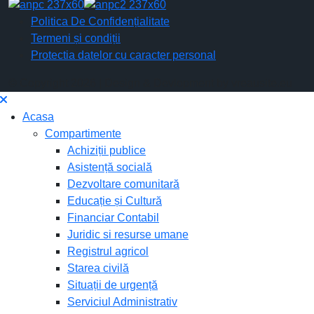
Politica De Confidențialitate
Termeni și condiții
Protectia datelor cu caracter personal
© Copyright 2026 | Design & Devlopment by vreausite.eu
Acasa
Compartimente
Achiziții publice
Asistență socială
Dezvoltare comunitară
Educație și Cultură
Financiar Contabil
Juridic si resurse umane
Registrul agricol
Starea civilă
Situații de urgență
Serviciul Administrativ