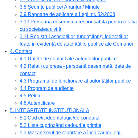
3.8 Ședințe publice/ Anunțuri/ Minute
3.9 Rapoarte de aplicare a Legii nr. 52/2003
3.10 Persoana desemnată responsabilă pentru relația
cu societatea civilă
3.11 Registrul asociațiilor, fundațiilor și federațiilor
luate în evidență de autoritățile publice ale Comunei
4. Contact
4.1 Datele de contact ale autorităților publice
4.2 Relații cu presa - persoană desemnată, date de
contact
4.3 Programul de funcționare al autorităților publice
4.4 Program de audiențe
4.5 Petiții
4.6 Autentificare
5. INTEGRITATE INSTITUȚIONALĂ
5.1 Cod etic/deontologic/de conduită
5.2 Lista cuprinzând cadourile primite
5.3 Mecanismul de raportare a încălcărilor legii