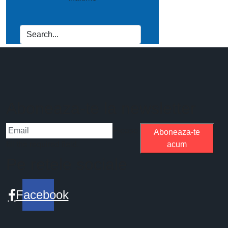
Aboneaza-te la newsletter
Please
Aboneaza-te
fill the required field.
acum
Pe retele sociale
Facebook