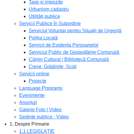
Taxe și impozite
Urbanism cadastru
Utilități publice
Servicii Publice în Subordine
Serviciul Voluntar pentru Situații de Urgență
Poliția Locală
Servicii de Evidența Persoanelor
Serviciul Public de Gospodărire Comunală
Cămin Cultural / Bibliotecă Comunală
Creșe, Grădinițe, Școli
Servicii online
Proiecte
Language Programs
Evenimente
Anunțuri
Galerie Foto | Video
Sedinte publice - Video
1. Despre Primarie
1.1 LEGISLAȚIE