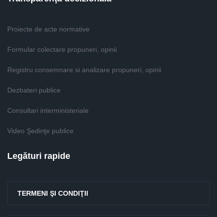
Proiecte de acte normative
Formular colectare propuneri, opinii
Registru consemnare si analizare propuneri, opinii
Dezbateri publice
Consultari interministeriale
Video Şedinţe publice
Legături rapide
TERMENI ŞI CONDIŢII