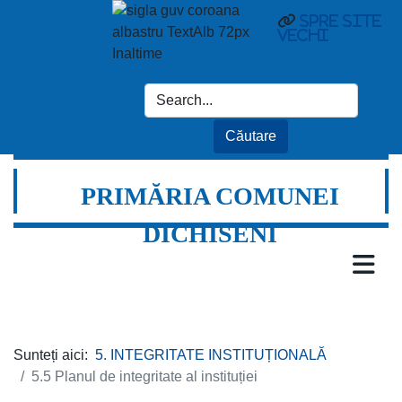
Spre site
vechi
PRIMĂRIA COMUNEI
DICHISENI
Sunteți aici:
5. INTEGRITATE INSTITUȚIONALĂ
5.5 Planul de integritate al instituției