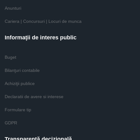
Anunturi
Cariera | Concursuri | Locuri de munca
Informaţii de interes public
Buget
Bilanţuri contabile
Achiziţii publice
Declaratii de avere si interese
Formulare tip
GDPR
Transparenţă decizională