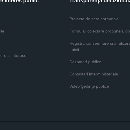
de interes public
Transparenţă decizional
Proiecte de acte normative
ile
Formular colectare propuneri, opi
Registru consemnare si analizar
opinii
vere si interese
Dezbateri publice
Consultari interministeriale
Video Şedinţe publice