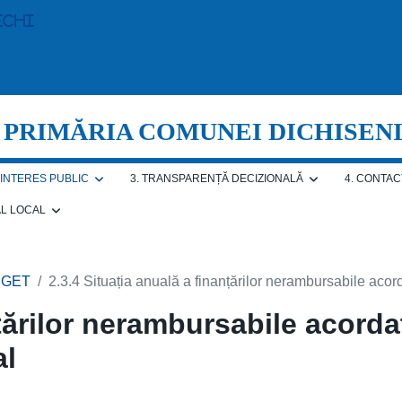
echi
PRIMĂRIA COMUNEI DICHISEN
E INTERES PUBLIC
3. TRANSPARENȚĂ DECIZIONALĂ
4. CONTAC
AL LOCAL
UGET
2.3.4 Situația anuală a finanțărilor nerambursabile acord
nțărilor nerambursabile acorda
al