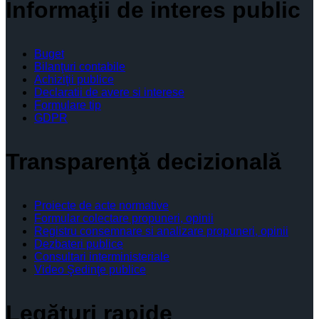
Informaţii de interes public
Buget
Bilanţuri contabile
Achiziţii publice
Declaratii de avere si interese
Formulare tip
GDPR
Transparenţă decizională
Proiecte de acte normative
Formular colectare propuneri, opinii
Registru consemnare si analizare propuneri, opinii
Dezbateri publice
Consultari interministeriale
Video Şedinţe publice
Legături rapide