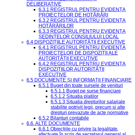
DELIBERATIVE
6.3.1 REGISTRUL PENTRU EVIDENȚA
PROIECTELOR DE HOTĂRÂRI
6.3.2 REGISTRUL PENTRU EVIDENȚA
HOTĂRÂRILOR
6.3.3 REGISTRUL PENTRU EVIDENȚA
ȘEDINȚELOR CONSILIULUI LOCAL
6.4 DISPOZIȚIILE AUTORITĂȚII EXECUTIVE
6.4.1 REGISTRUL PENTRU EVIDENȚA
PROIECTELOR DE DISPOZIȚII ALE
AUTORITĂȚII EXECUTIVE
6.4.2 REGISTRUL PENTRU EVIDENȚA
DISPOZIȚIILOR AUTORITĂȚII
EXECUTIVE
6.5 DOCUMENTE ȘI INFORMAȚII FINANCIARE
6.5.1 Buget din toate sursele de venituri
6.5.1.1 Buget pe surse financiare
6.5.1.2 Situatia platilor
6.5.1.3 Situatia drepturilor salariale
stabilite potrivit legii, precum si alte
drepturi prevazute de acte normative
6.5.2 Bilanturi contabile
6.6. ALTE DOCUMENTE
6.6.1 Obiecțiile cu privire la legalitate,
efectuate în scris de secretarul general al