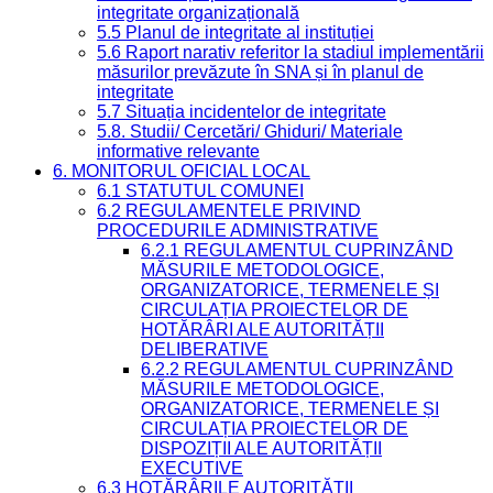
integritate organizațională
5.5 Planul de integritate al instituției
5.6 Raport narativ referitor la stadiul implementării
măsurilor prevăzute în SNA și în planul de
integritate
5.7 Situația incidentelor de integritate
5.8. Studii/ Cercetări/ Ghiduri/ Materiale
informative relevante
6. MONITORUL OFICIAL LOCAL
6.1 STATUTUL COMUNEI
6.2 REGULAMENTELE PRIVIND
PROCEDURILE ADMINISTRATIVE
6.2.1 REGULAMENTUL CUPRINZÂND
MĂSURILE METODOLOGICE,
ORGANIZATORICE, TERMENELE ȘI
CIRCULAȚIA PROIECTELOR DE
HOTĂRÂRI ALE AUTORITĂȚII
DELIBERATIVE
6.2.2 REGULAMENTUL CUPRINZÂND
MĂSURILE METODOLOGICE,
ORGANIZATORICE, TERMENELE ȘI
CIRCULAȚIA PROIECTELOR DE
DISPOZIȚII ALE AUTORITĂȚII
EXECUTIVE
6.3 HOTĂRÂRILE AUTORITĂȚII