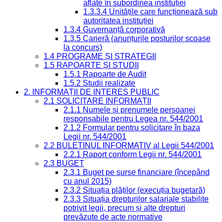
aflate în subordinea instituției
1.3.3.4 Unitățile care funcționează sub
autoritatea instituției
1.3.4 Guvernanță corporativă
1.3.5 Carieră (anunțurile posturilor scoase
la concurs)
1.4 PROGRAME ȘI STRATEGII
1.5 RAPOARTE ȘI STUDII
1.5.1 Rapoarte de Audit
1.5.2 Studii realizate
2. INFORMAȚII DE INTERES PUBLIC
2.1 SOLICITARE INFORMAȚII
2.1.1 Numele și prenumele persoanei
responsabile pentru Legea nr. 544/2001
2.1.2 Formular pentru solicitare în baza
Legii nr. 544/2001
2.2 BULETINUL INFORMATIV al Legii 544/2001
2.2.1 Raport conform Legii nr. 544/2001
2.3 BUGET
2.3.1 Buget pe surse financiare (începând
cu anul 2015)
2.3.2 Situația plăților (execuția bugetară)
2.3.3 Situația drepturilor salariale stabilite
potrivit legii, precum și alte drepturi
prevăzute de acte normative