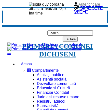
Autentificare
Spre site
vechi
PRIMĂRIA COMUNEI
DICHISENI
Acasa
Compartimente
Achiziții publice
Asistență socială
Dezvoltare comunitară
Educație și Cultură
Financiar Contabil
Juridic si resurse umane
Registrul agricol
Starea civilă