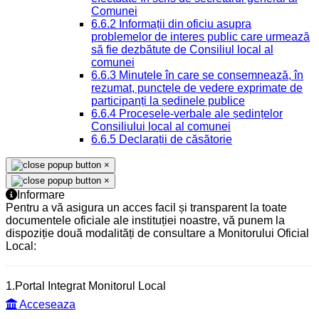
Comunei
6.6.2 Informații din oficiu asupra
problemelor de interes public care urmează
să fie dezbătute de Consiliul local al
comunei
6.6.3 Minutele în care se consemnează, în
rezumat, punctele de vedere exprimate de
participanți la ședinele publice
6.6.4 Procesele-verbale ale ședințelor
Consiliului local al comunei
6.6.5 Declarații de căsătorie
×
×
Informare
Pentru a vă asigura un acces facil și transparent la toate
documentele oficiale ale instituției noastre, vă punem la
dispoziție două modalități de consultare a Monitorului Oficial
Local:
1.Portal Integrat Monitorul Local
Acceseaza