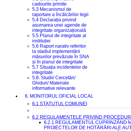
cadourile primite
5.3 Mecanismul de
raportare a încălcărilor legii
5.4 Declarația privind
asumarea unei agende de
integritate organizațională
5.5 Planul de integritate al
instituției
5.6 Raport narativ referitor
la stadiul implementării
măsurilor prevăzute în SNA
și în planul de integritate
5.7 Situația incidentelor de
integritate
5.8. Studii/ Cercetări/
Ghiduri/ Materiale
informative relevante
6. MONITORUL OFICIAL LOCAL
6.1 STATUTUL COMUNEI
6.2 REGULAMENTELE PRIVIND PROCEDURI
6.2.1 REGULAMENTUL CUPRINZÂND M
PROIECTELOR DE HOTĂRÂRI ALE AUT