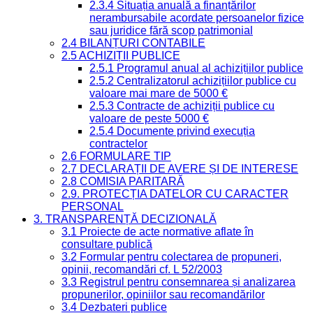
2.3.4 Situația anuală a finanțărilor
nerambursabile acordate persoanelor fizice
sau juridice fără scop patrimonial
2.4 BILANȚURI CONTABILE
2.5 ACHIZIȚII PUBLICE
2.5.1 Programul anual al achizițiilor publice
2.5.2 Centralizatorul achizițiilor publice cu
valoare mai mare de 5000 €
2.5.3 Contracte de achiziții publice cu
valoare de peste 5000 €
2.5.4 Documente privind execuția
contractelor
2.6 FORMULARE TIP
2.7 DECLARAȚII DE AVERE ȘI DE INTERESE
2.8 COMISIA PARITARĂ
2.9. PROTECȚIA DATELOR CU CARACTER
PERSONAL
3. TRANSPARENȚĂ DECIZIONALĂ
3.1 Proiecte de acte normative aflate în
consultare publică
3.2 Formular pentru colectarea de propuneri,
opinii, recomandări cf. L 52/2003
3.3 Registrul pentru consemnarea și analizarea
propunerilor, opiniilor sau recomandărilor
3.4 Dezbateri publice