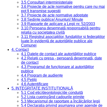
3.5 Consultari interministeriale
3.6 Proiecte de acte normative pentru care nu mai
pot fi transmise sugestii
3.7 Proiecte de acte normative adoptate
3.8 Ședințe publice/ Anunțuri/ Minute
3.9 Rapoarte de aplicare a Legii nr. 52/2003
3.10 Persoana desemnată responsabilă pentru
relația cu societatea civilă
3.11 Registrul asociațiilor, fundațiilor și federațiilor
luate în evidență de autoritățile publice ale
Comunei
4. Contact
4.1 Datele de contact ale autorităților publice
4.2 Relații cu presa - persoană desemnată, date
de contact
4.3 Programul de funcționare al autorităților
publice
4.4 Program de audiențe
4.5 Petiții
4.6 Autentificare
5. INTEGRITATE INSTITUȚIONALĂ
5.1 Cod etic/deontologic/de conduită
5.2 Lista cuprinzând cadourile primite
5.3 Mecanismul de raportare a încălcărilor legii
5.4 Declarația privind asumarea unei agende de