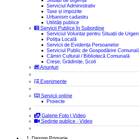
Situații de urgență
Serviciul Administrativ
Taxe și impozite
Urbanism cadastru
Utilități publice
Servicii Publice în Subordine
Serviciul Voluntar pentru Situații de Urgen
Poliția Locală
Servicii de Evidența Persoanelor
Serviciul Public de Gospodărire Comunal
Cămin Cultural / Bibliotecă Comunală
Creșe, Grădinițe, Școli
Anunțuri
Evenimente
Servicii online
Proiecte
Galerie Foto | Video
Sedinte publice - Video
1. Despre Primarie