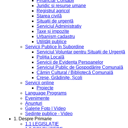
Financiar Contabil
Juridic si resurse umane
Registrul agricol
Starea civilă
Situații de urgență
Serviciul Administrativ
Taxe și impozite
Urbanism cadastru
Utilități publice
Servicii Publice în Subordine
Serviciul Voluntar pentru Situații de Urgență
Poliția Locală
Servicii de Evidența Persoanelor
Serviciul Public de Gospodărire Comunală
Cămin Cultural / Bibliotecă Comunală
Creșe, Grădinițe, Școli
Servicii online
Proiecte
Language Programs
Evenimente
Anunțuri
Galerie Foto | Video
Sedinte publice - Video
1. Despre Primarie
1.1 LEGISLAȚIE