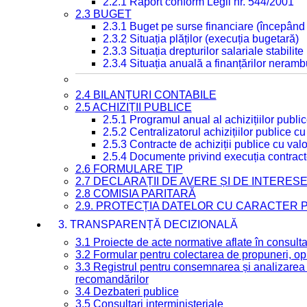
2.2.1 Raport conform Legii nr. 544/2001
2.3 BUGET
2.3.1 Buget pe surse financiare (începând
2.3.2 Situația plăților (execuția bugetară)
2.3.3 Situația drepturilor salariale stabilit
2.3.4 Situația anuală a finanțărilor neramb
2.4 BILANȚURI CONTABILE
2.5 ACHIZIȚII PUBLICE
2.5.1 Programul anual al achizițiilor publi
2.5.2 Centralizatorul achizițiilor publice 
2.5.3 Contracte de achiziții publice cu va
2.5.4 Documente privind execuția contract
2.6 FORMULARE TIP
2.7 DECLARAȚII DE AVERE ȘI DE INTERES
2.8 COMISIA PARITARĂ
2.9. PROTECȚIA DATELOR CU CARACTER
3. TRANSPARENȚĂ DECIZIONALĂ
3.1 Proiecte de acte normative aflate în consult
3.2 Formular pentru colectarea de propuneri, opi
3.3 Registrul pentru consemnarea și analizarea p
recomandărilor
3.4 Dezbateri publice
3.5 Consultari interministeriale