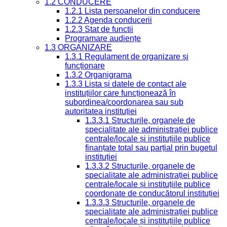
1.2 CONDUCERE
1.2.1 Lista persoanelor din conducere
1.2.2 Agenda conducerii
1.2.3 Stat de functii
Programare audiențe
1.3 ORGANIZARE
1.3.1 Regulament de organizare și
funcționare
1.3.2 Organigrama
1.3.3 Lista și datele de contact ale
instituțiilor care funcționează în
subordinea/coordonarea sau sub
autoritatea instituției
1.3.3.1 Structurile, organele de
specialitate ale administrației publice
centrale/locale și instituțiile publice
finanțate total sau parțial prin bugetul
instituției
1.3.3.2 Structurile, organele de
specialitate ale administrației publice
centrale/locale și instituțiile publice
coordonate de conducătorul instituției
1.3.3.3 Structurile, organele de
specialitate ale administrației publice
centrale/locale și instituțiile publice