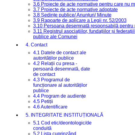
3.6 Proiecte de acte normative pentru care nu ma
3.7 Proiecte de acte normative adoptate
3.8 Ședințe publice/ Anunțuri/ Minute
3.9 Rapoarte de aplicare a Legii nr. 52/2003
3.10 Persoana desemnată responsabilă pentru re
3.11 Registrul asociațiilor, fundațiilor și federații
publice ale Comunei
4. Contact
4.1 Datele de contact ale
autorităților publice
4.2 Relații cu presa -
persoană desemnată, date
de contact
4.3 Programul de
funcționare al autorităților
publice
4.4 Program de audiențe
4.5 Petiții
4.6 Autentificare
5. INTEGRITATE INSTITUȚIONALĂ
5.1 Cod etic/deontologic/de
conduită
5.2 Lista cuprinzând