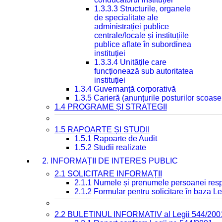
1.3.3.3 Structurile, organele
de specialitate ale
administrației publice
centrale/locale și instituțiile
publice aflate în subordinea
instituției
1.3.3.4 Unitățile care
funcționează sub autoritatea
instituției
1.3.4 Guvernanță corporativă
1.3.5 Carieră (anunțurile posturilor scoase
1.4 PROGRAME ȘI STRATEGII
1.5 RAPOARTE ȘI STUDII
1.5.1 Rapoarte de Audit
1.5.2 Studii realizate
2. INFORMAȚII DE INTERES PUBLIC
2.1 SOLICITARE INFORMAȚII
2.1.1 Numele și prenumele persoanei resp
2.1.2 Formular pentru solicitare în baza Le
2.2 BULETINUL INFORMATIV al Legii 544/200