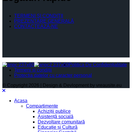
TERMENI ŞI CONDIŢII
PREZENTARE GENERALĂ
CONTACTEAZĂ-NE
Politica De Confidențialitate
Termeni și condiții
Protectia datelor cu caracter personal
© Copyright 2026 | Design & Devlopment by vreausite.eu
Acasa
Compartimente
Achiziții publice
Asistență socială
Dezvoltare comunitară
Educație și Cultură