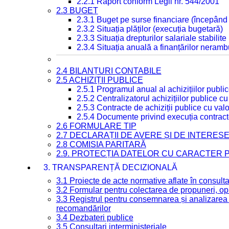
2.2.1 Raport conform Legii nr. 544/2001
2.3 BUGET
2.3.1 Buget pe surse financiare (începând
2.3.2 Situația plăților (execuția bugetară)
2.3.3 Situația drepturilor salariale stabilit
2.3.4 Situația anuală a finanțărilor neramb
2.4 BILANȚURI CONTABILE
2.5 ACHIZIȚII PUBLICE
2.5.1 Programul anual al achizițiilor publi
2.5.2 Centralizatorul achizițiilor publice 
2.5.3 Contracte de achiziții publice cu va
2.5.4 Documente privind execuția contract
2.6 FORMULARE TIP
2.7 DECLARAȚII DE AVERE ȘI DE INTERES
2.8 COMISIA PARITARĂ
2.9. PROTECȚIA DATELOR CU CARACTER
3. TRANSPARENȚĂ DECIZIONALĂ
3.1 Proiecte de acte normative aflate în consult
3.2 Formular pentru colectarea de propuneri, opi
3.3 Registrul pentru consemnarea și analizarea p
recomandărilor
3.4 Dezbateri publice
3.5 Consultari interministeriale