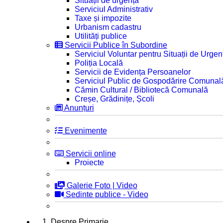
Situații de urgență
Serviciul Administrativ
Taxe și impozite
Urbanism cadastru
Utilități publice
Servicii Publice în Subordine
Serviciul Voluntar pentru Situații de Urgen
Poliția Locală
Servicii de Evidența Persoanelor
Serviciul Public de Gospodărire Comunal
Cămin Cultural / Bibliotecă Comunală
Creșe, Grădinițe, Școli
Anunțuri
Evenimente
Servicii online
Proiecte
Galerie Foto | Video
Sedinte publice - Video
1. Despre Primarie