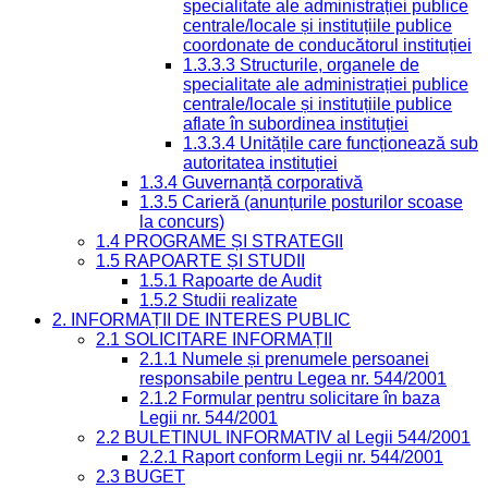
specialitate ale administrației publice
centrale/locale și instituțiile publice
coordonate de conducătorul instituției
1.3.3.3 Structurile, organele de
specialitate ale administrației publice
centrale/locale și instituțiile publice
aflate în subordinea instituției
1.3.3.4 Unitățile care funcționează sub
autoritatea instituției
1.3.4 Guvernanță corporativă
1.3.5 Carieră (anunțurile posturilor scoase
la concurs)
1.4 PROGRAME ȘI STRATEGII
1.5 RAPOARTE ȘI STUDII
1.5.1 Rapoarte de Audit
1.5.2 Studii realizate
2. INFORMAȚII DE INTERES PUBLIC
2.1 SOLICITARE INFORMAȚII
2.1.1 Numele și prenumele persoanei
responsabile pentru Legea nr. 544/2001
2.1.2 Formular pentru solicitare în baza
Legii nr. 544/2001
2.2 BULETINUL INFORMATIV al Legii 544/2001
2.2.1 Raport conform Legii nr. 544/2001
2.3 BUGET