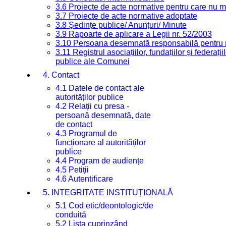
3.6 Proiecte de acte normative pentru care nu ma
3.7 Proiecte de acte normative adoptate
3.8 Ședințe publice/ Anunțuri/ Minute
3.9 Rapoarte de aplicare a Legii nr. 52/2003
3.10 Persoana desemnată responsabilă pentru re
3.11 Registrul asociațiilor, fundațiilor și federații
publice ale Comunei
4. Contact
4.1 Datele de contact ale
autorităților publice
4.2 Relații cu presa -
persoană desemnată, date
de contact
4.3 Programul de
funcționare al autorităților
publice
4.4 Program de audiențe
4.5 Petiții
4.6 Autentificare
5. INTEGRITATE INSTITUȚIONALĂ
5.1 Cod etic/deontologic/de
conduită
5.2 Lista cuprinzând