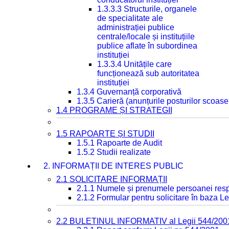
1.3.3.3 Structurile, organele
de specialitate ale
administrației publice
centrale/locale și instituțiile
publice aflate în subordinea
instituției
1.3.3.4 Unitățile care
funcționează sub autoritatea
instituției
1.3.4 Guvernanță corporativă
1.3.5 Carieră (anunțurile posturilor scoase
1.4 PROGRAME ȘI STRATEGII
1.5 RAPOARTE ȘI STUDII
1.5.1 Rapoarte de Audit
1.5.2 Studii realizate
2. INFORMAȚII DE INTERES PUBLIC
2.1 SOLICITARE INFORMAȚII
2.1.1 Numele și prenumele persoanei resp
2.1.2 Formular pentru solicitare în baza Le
2.2 BULETINUL INFORMATIV al Legii 544/200