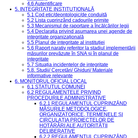
4.6 Autentificare
5. INTEGRITATE INSTITUȚIONALĂ
5.1 Cod etic/deontologic/de conduită
5.2 Lista cuprinzând cadourile primite
5.3 Mecanismul de raportare a încălcărilor legii
5.4 Declarația privind asumarea unei agende de
integritate organizațională
5.5 Planul de integritate al instituției
5.6 Raport narativ referitor la stadiul implementării
măsurilor prevăzute în SNA și în planul de
integritate
5.7 Situația incidentelor de integritate
5.8. Studii/ Cercetări/ Ghiduri/ Materiale
informative relevante
6. MONITORUL OFICIAL LOCAL
6.1 STATUTUL COMUNEI
6.2 REGULAMENTELE PRIVIND
PROCEDURILE ADMINISTRATIVE
6.2.1 REGULAMENTUL CUPRINZÂND
MĂSURILE METODOLOGICE,
ORGANIZATORICE, TERMENELE ȘI
CIRCULAȚIA PROIECTELOR DE
HOTĂRÂRI ALE AUTORITĂȚII
DELIBERATIVE
6.2.2 REGULAMENTUL CUPRINZÂND