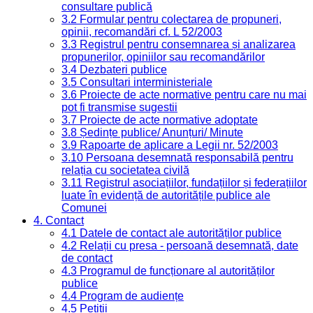
consultare publică
3.2 Formular pentru colectarea de propuneri,
opinii, recomandări cf. L 52/2003
3.3 Registrul pentru consemnarea și analizarea
propunerilor, opiniilor sau recomandărilor
3.4 Dezbateri publice
3.5 Consultari interministeriale
3.6 Proiecte de acte normative pentru care nu mai
pot fi transmise sugestii
3.7 Proiecte de acte normative adoptate
3.8 Ședințe publice/ Anunțuri/ Minute
3.9 Rapoarte de aplicare a Legii nr. 52/2003
3.10 Persoana desemnată responsabilă pentru
relația cu societatea civilă
3.11 Registrul asociațiilor, fundațiilor și federațiilor
luate în evidență de autoritățile publice ale
Comunei
4. Contact
4.1 Datele de contact ale autorităților publice
4.2 Relații cu presa - persoană desemnată, date
de contact
4.3 Programul de funcționare al autorităților
publice
4.4 Program de audiențe
4.5 Petiții