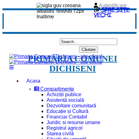
Autentificare
Spre site
vechi
PRIMĂRIA COMUNEI
DICHISENI
Acasa
Compartimente
Achiziții publice
Asistență socială
Dezvoltare comunitară
Educație și Cultură
Financiar Contabil
Juridic si resurse umane
Registrul agricol
Starea civilă