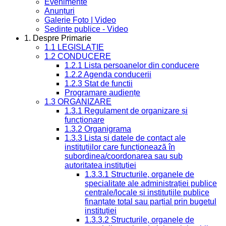
Evenimente
Anunțuri
Galerie Foto | Video
Sedinte publice - Video
1. Despre Primarie
1.1 LEGISLAȚIE
1.2 CONDUCERE
1.2.1 Lista persoanelor din conducere
1.2.2 Agenda conducerii
1.2.3 Stat de functii
Programare audiențe
1.3 ORGANIZARE
1.3.1 Regulament de organizare și
funcționare
1.3.2 Organigrama
1.3.3 Lista și datele de contact ale
instituțiilor care funcționează în
subordinea/coordonarea sau sub
autoritatea instituției
1.3.3.1 Structurile, organele de
specialitate ale administrației publice
centrale/locale și instituțiile publice
finanțate total sau parțial prin bugetul
instituției
1.3.3.2 Structurile, organele de