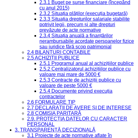
2.3.1 Buget pe surse financiare (începând
cu anul 2015)
2.3.2 Situația plăților (execuția bugetară)
2.3.3 Situația drepturilor salariale stabilite
potrivit legii, precum și alte drepturi
prevăzute de acte normative
2.3.4 Situația anuală a finanțărilor
nerambursabile acordate persoanelor fizice
sau juridice fără scop patrimonial
2.4 BILANȚURI CONTABILE
2.5 ACHIZIȚII PUBLICE
2.5.1 Programul anual al achizițiilor publice
2.5.2 Centralizatorul achizițiilor publice cu
valoare mai mare de 5000 €
2.5.3 Contracte de achiziții publice cu
valoare de peste 5000 €
2.5.4 Documente privind execuția
contractelor
2.6 FORMULARE TIP
2.7 DECLARAȚII DE AVERE ȘI DE INTERESE
2.8 COMISIA PARITARĂ
2.9. PROTECȚIA DATELOR CU CARACTER
PERSONAL
3. TRANSPARENȚĂ DECIZIONALĂ
3.1 Proiecte de acte normative aflate în