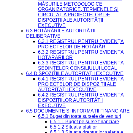
MĂSURILE METODOLOGICE,
ORGANIZATORICE, TERMENELE ȘI
CIRCULAȚIA PROIECTELOR DE
DISPOZIȚII ALE AUTORITĂȚII
EXECUTIVE
6.3 HOTĂRÂRILE AUTORITĂȚII
DELIBERATIVE
6.3.1 REGISTRUL PENTRU EVIDENȚA
PROIECTELOR DE HOTĂRÂRI
6.3.2 REGISTRUL PENTRU EVIDENȚA
HOTĂRÂRILOR
6.3.3 REGISTRUL PENTRU EVIDENȚA
ȘEDINȚELOR CONSILIULUI LOCAL
6.4 DISPOZIȚIILE AUTORITĂȚII EXECUTIVE
6.4.1 REGISTRUL PENTRU EVIDENȚA
PROIECTELOR DE DISPOZIȚII ALE
AUTORITĂȚII EXECUTIVE
6.4.2 REGISTRUL PENTRU EVIDENȚA
DISPOZIȚIILOR AUTORITĂȚII
EXECUTIVE
6.5 DOCUMENTE ȘI INFORMAȚII FINANCIARE
6.5.1 Buget din toate sursele de venituri
6.5.1.1 Buget pe surse financiare
6.5.1.2 Situatia platilor
6.5.1.3 Situatia drepturilor salariale