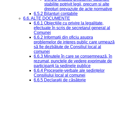
stabilite potrivit legii, precum si alte
drepturi prevazute de acte normative
6.5.2 Bilanturi contabile
6.6. ALTE DOCUMENTE
6.6.1 Obiecțiile cu privire la legalitate,
efectuate în scris de secretarul general al
Comunei
6.6.2 Informații din oficiu asupra
problemelor de interes public care urmează
să fie dezbătute de Consiliul local al
comunei
6.6.3 Minutele în care se consemnează, în
rezumat, punctele de vedere exprimate de
participanți la ședinele publice
6.6.4 Procesele-verbale ale ședințelor
Consiliului local al comunei
6.6.5 Declarații de căsătorie