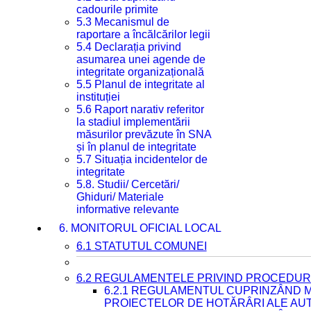
cadourile primite
5.3 Mecanismul de
raportare a încălcărilor legii
5.4 Declarația privind
asumarea unei agende de
integritate organizațională
5.5 Planul de integritate al
instituției
5.6 Raport narativ referitor
la stadiul implementării
măsurilor prevăzute în SNA
și în planul de integritate
5.7 Situația incidentelor de
integritate
5.8. Studii/ Cercetări/
Ghiduri/ Materiale
informative relevante
6. MONITORUL OFICIAL LOCAL
6.1 STATUTUL COMUNEI
6.2 REGULAMENTELE PRIVIND PROCEDURI
6.2.1 REGULAMENTUL CUPRINZÂND M
PROIECTELOR DE HOTĂRÂRI ALE AUT