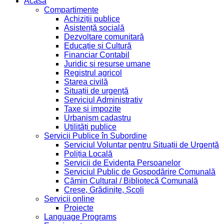
Acasa
Compartimente
Achiziții publice
Asistență socială
Dezvoltare comunitară
Educație și Cultură
Financiar Contabil
Juridic si resurse umane
Registrul agricol
Starea civilă
Situații de urgență
Serviciul Administrativ
Taxe și impozite
Urbanism cadastru
Utilități publice
Servicii Publice în Subordine
Serviciul Voluntar pentru Situații de Urgență
Poliția Locală
Servicii de Evidența Persoanelor
Serviciul Public de Gospodărire Comunală
Cămin Cultural / Bibliotecă Comunală
Creșe, Grădinițe, Școli
Servicii online
Proiecte
Language Programs