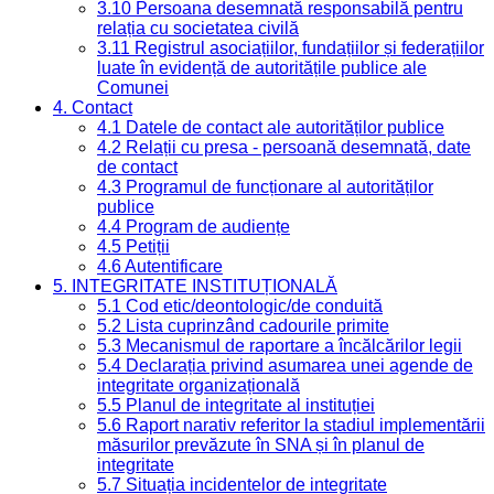
3.10 Persoana desemnată responsabilă pentru
relația cu societatea civilă
3.11 Registrul asociațiilor, fundațiilor și federațiilor
luate în evidență de autoritățile publice ale
Comunei
4. Contact
4.1 Datele de contact ale autorităților publice
4.2 Relații cu presa - persoană desemnată, date
de contact
4.3 Programul de funcționare al autorităților
publice
4.4 Program de audiențe
4.5 Petiții
4.6 Autentificare
5. INTEGRITATE INSTITUȚIONALĂ
5.1 Cod etic/deontologic/de conduită
5.2 Lista cuprinzând cadourile primite
5.3 Mecanismul de raportare a încălcărilor legii
5.4 Declarația privind asumarea unei agende de
integritate organizațională
5.5 Planul de integritate al instituției
5.6 Raport narativ referitor la stadiul implementării
măsurilor prevăzute în SNA și în planul de
integritate
5.7 Situația incidentelor de integritate