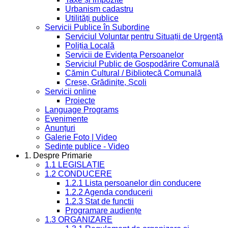
Urbanism cadastru
Utilități publice
Servicii Publice în Subordine
Serviciul Voluntar pentru Situații de Urgență
Poliția Locală
Servicii de Evidența Persoanelor
Serviciul Public de Gospodărire Comunală
Cămin Cultural / Bibliotecă Comunală
Creșe, Grădinițe, Școli
Servicii online
Proiecte
Language Programs
Evenimente
Anunțuri
Galerie Foto | Video
Sedinte publice - Video
1. Despre Primarie
1.1 LEGISLAȚIE
1.2 CONDUCERE
1.2.1 Lista persoanelor din conducere
1.2.2 Agenda conducerii
1.2.3 Stat de functii
Programare audiențe
1.3 ORGANIZARE