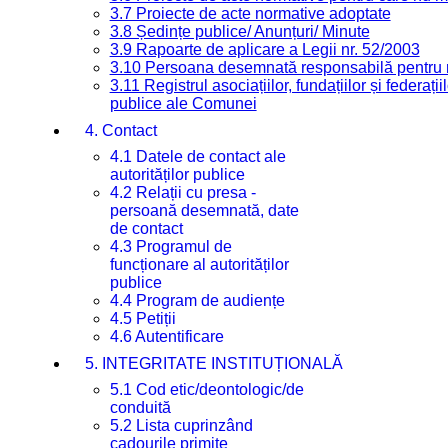
3.7 Proiecte de acte normative adoptate
3.8 Ședințe publice/ Anunțuri/ Minute
3.9 Rapoarte de aplicare a Legii nr. 52/2003
3.10 Persoana desemnată responsabilă pentru re
3.11 Registrul asociațiilor, fundațiilor și federații
publice ale Comunei
4. Contact
4.1 Datele de contact ale
autorităților publice
4.2 Relații cu presa -
persoană desemnată, date
de contact
4.3 Programul de
funcționare al autorităților
publice
4.4 Program de audiențe
4.5 Petiții
4.6 Autentificare
5. INTEGRITATE INSTITUȚIONALĂ
5.1 Cod etic/deontologic/de
conduită
5.2 Lista cuprinzând
cadourile primite