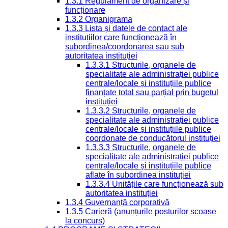
1.3.1 Regulament de organizare și
funcționare
1.3.2 Organigrama
1.3.3 Lista și datele de contact ale
instituțiilor care funcționează în
subordinea/coordonarea sau sub
autoritatea instituției
1.3.3.1 Structurile, organele de
specialitate ale administrației publice
centrale/locale și instituțiile publice
finanțate total sau parțial prin bugetul
instituției
1.3.3.2 Structurile, organele de
specialitate ale administrației publice
centrale/locale și instituțiile publice
coordonate de conducătorul instituției
1.3.3.3 Structurile, organele de
specialitate ale administrației publice
centrale/locale și instituțiile publice
aflate în subordinea instituției
1.3.3.4 Unitățile care funcționează sub
autoritatea instituției
1.3.4 Guvernanță corporativă
1.3.5 Carieră (anunțurile posturilor scoase
la concurs)