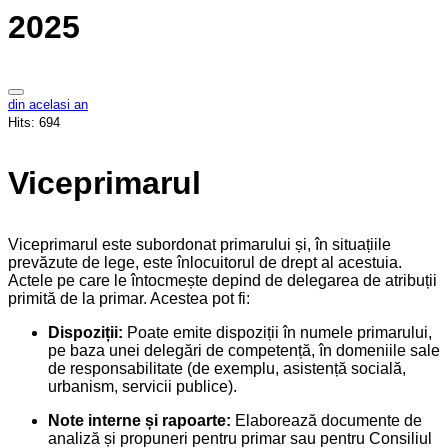
2025
din acelasi an
Hits:
694
Viceprimarul
Viceprimarul este subordonat primarului și, în situațiile
prevăzute de lege, este înlocuitorul de drept al acestuia.
Actele pe care le întocmește depind de delegarea de atribuții
primită de la primar. Acestea pot fi:
Dispoziții:
Poate emite dispoziții în numele primarului,
pe baza unei delegări de competență, în domeniile sale
de responsabilitate (de exemplu, asistență socială,
urbanism, servicii publice).
Note interne și rapoarte:
Elaborează documente de
analiză și propuneri pentru primar sau pentru Consiliul