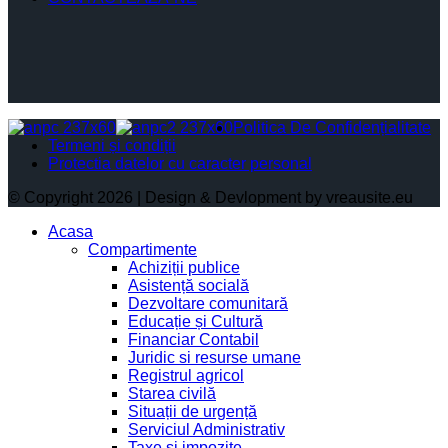
Politica De Confidențialitate
Termeni și condiții
Protectia datelor cu caracter personal
© Copyright 2026 | Design & Devlopment by vreausite.eu
Acasa
Compartimente
Achiziții publice
Asistență socială
Dezvoltare comunitară
Educație și Cultură
Financiar Contabil
Juridic si resurse umane
Registrul agricol
Starea civilă
Situații de urgență
Serviciul Administrativ
Taxe și impozite