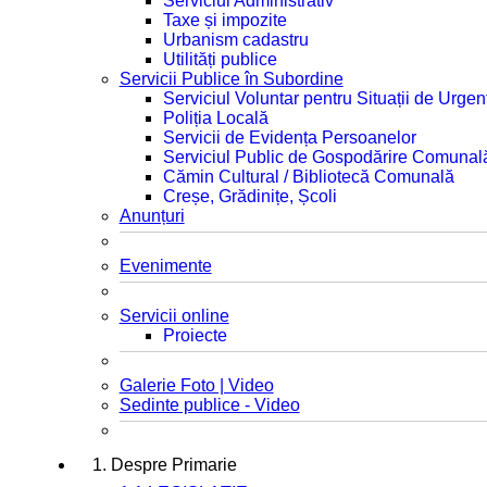
Serviciul Administrativ
Taxe și impozite
Urbanism cadastru
Utilități publice
Servicii Publice în Subordine
Serviciul Voluntar pentru Situații de Urgen
Poliția Locală
Servicii de Evidența Persoanelor
Serviciul Public de Gospodărire Comunal
Cămin Cultural / Bibliotecă Comunală
Creșe, Grădinițe, Școli
Anunțuri
Evenimente
Servicii online
Proiecte
Galerie Foto | Video
Sedinte publice - Video
1. Despre Primarie