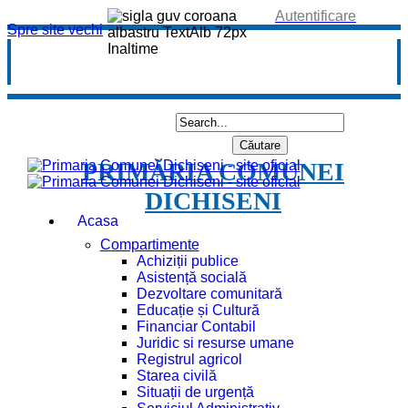
Autentificare
Spre site vechi
PRIMĂRIA COMUNEI
DICHISENI
Acasa
Compartimente
Achiziții publice
Asistență socială
Dezvoltare comunitară
Educație și Cultură
Financiar Contabil
Juridic si resurse umane
Registrul agricol
Starea civilă
Situații de urgență