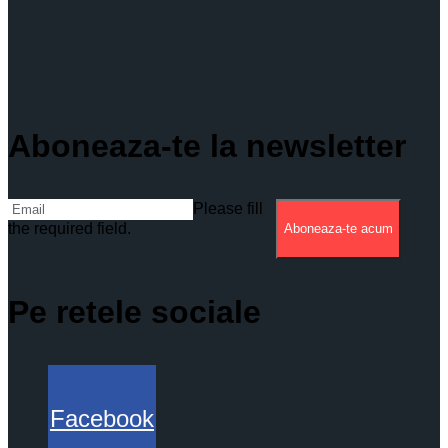
Aboneaza-te la newsletter
Please fill
the required field.
Aboneaza-te acum
Pe retele sociale
Facebook