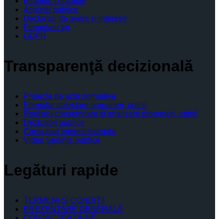
Bilanţuri contabile
Achiziţii publice
Declaratii de avere si interese
Formulare tip
GDPR
Transparenţă decizională
Proiecte de acte normative
Formular colectare propuneri, opinii
Registru consemnare si analizare propuneri, opinii
Dezbateri publice
Consultari interministeriale
Video Şedinţe publice
Legături rapide
TERMENI ŞI CONDIŢII
PREZENTARE GENERALĂ
CONTACTEAZĂ-NE