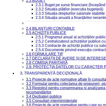
2.3 BUGET
2.3.1 Buget pe surse financiare (începând
2.3.2 Situația plăților (execuția bugetară)
2.3.3 Situația drepturilor salariale stabilit
2.3.4 Situația anuală a finanțărilor neramb
2.4 BILANȚURI CONTABILE
2.5 ACHIZIȚII PUBLICE
2.5.1 Programul anual al achizițiilor publi
2.5.2 Centralizatorul achizițiilor publice 
2.5.3 Contracte de achiziții publice cu va
2.5.4 Documente privind execuția contract
2.6 FORMULARE TIP
2.7 DECLARAȚII DE AVERE ȘI DE INTERES
2.8 COMISIA PARITARĂ
2.9. PROTECȚIA DATELOR CU CARACTER
3. TRANSPARENȚĂ DECIZIONALĂ
3.1 Proiecte de acte normative aflate în consult
3.2 Formular pentru colectarea de propuneri, opi
3.3 Registrul pentru consemnarea și analizarea p
recomandărilor
3.4 Dezbateri publice
3.5 Consultari interministeriale
3.6 Proiecte de acte normative pentru care nu ma