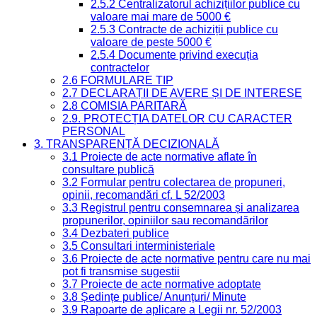
2.5.2 Centralizatorul achizițiilor publice cu
valoare mai mare de 5000 €
2.5.3 Contracte de achiziții publice cu
valoare de peste 5000 €
2.5.4 Documente privind execuția
contractelor
2.6 FORMULARE TIP
2.7 DECLARAȚII DE AVERE ȘI DE INTERESE
2.8 COMISIA PARITARĂ
2.9. PROTECȚIA DATELOR CU CARACTER
PERSONAL
3. TRANSPARENȚĂ DECIZIONALĂ
3.1 Proiecte de acte normative aflate în
consultare publică
3.2 Formular pentru colectarea de propuneri,
opinii, recomandări cf. L 52/2003
3.3 Registrul pentru consemnarea și analizarea
propunerilor, opiniilor sau recomandărilor
3.4 Dezbateri publice
3.5 Consultari interministeriale
3.6 Proiecte de acte normative pentru care nu mai
pot fi transmise sugestii
3.7 Proiecte de acte normative adoptate
3.8 Ședințe publice/ Anunțuri/ Minute
3.9 Rapoarte de aplicare a Legii nr. 52/2003