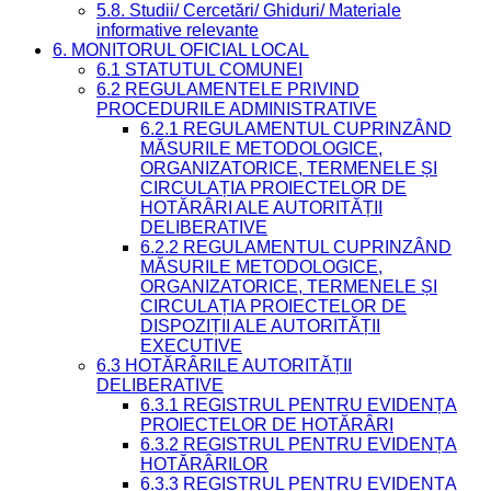
5.8. Studii/ Cercetări/ Ghiduri/ Materiale
informative relevante
6. MONITORUL OFICIAL LOCAL
6.1 STATUTUL COMUNEI
6.2 REGULAMENTELE PRIVIND
PROCEDURILE ADMINISTRATIVE
6.2.1 REGULAMENTUL CUPRINZÂND
MĂSURILE METODOLOGICE,
ORGANIZATORICE, TERMENELE ȘI
CIRCULAȚIA PROIECTELOR DE
HOTĂRÂRI ALE AUTORITĂȚII
DELIBERATIVE
6.2.2 REGULAMENTUL CUPRINZÂND
MĂSURILE METODOLOGICE,
ORGANIZATORICE, TERMENELE ȘI
CIRCULAȚIA PROIECTELOR DE
DISPOZIȚII ALE AUTORITĂȚII
EXECUTIVE
6.3 HOTĂRÂRILE AUTORITĂȚII
DELIBERATIVE
6.3.1 REGISTRUL PENTRU EVIDENȚA
PROIECTELOR DE HOTĂRÂRI
6.3.2 REGISTRUL PENTRU EVIDENȚA
HOTĂRÂRILOR
6.3.3 REGISTRUL PENTRU EVIDENȚA