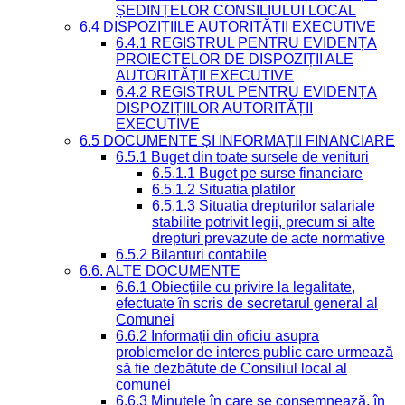
ȘEDINȚELOR CONSILIULUI LOCAL
6.4 DISPOZIȚIILE AUTORITĂȚII EXECUTIVE
6.4.1 REGISTRUL PENTRU EVIDENȚA
PROIECTELOR DE DISPOZIȚII ALE
AUTORITĂȚII EXECUTIVE
6.4.2 REGISTRUL PENTRU EVIDENȚA
DISPOZIȚIILOR AUTORITĂȚII
EXECUTIVE
6.5 DOCUMENTE ȘI INFORMAȚII FINANCIARE
6.5.1 Buget din toate sursele de venituri
6.5.1.1 Buget pe surse financiare
6.5.1.2 Situatia platilor
6.5.1.3 Situatia drepturilor salariale
stabilite potrivit legii, precum si alte
drepturi prevazute de acte normative
6.5.2 Bilanturi contabile
6.6. ALTE DOCUMENTE
6.6.1 Obiecțiile cu privire la legalitate,
efectuate în scris de secretarul general al
Comunei
6.6.2 Informații din oficiu asupra
problemelor de interes public care urmează
să fie dezbătute de Consiliul local al
comunei
6.6.3 Minutele în care se consemnează, în