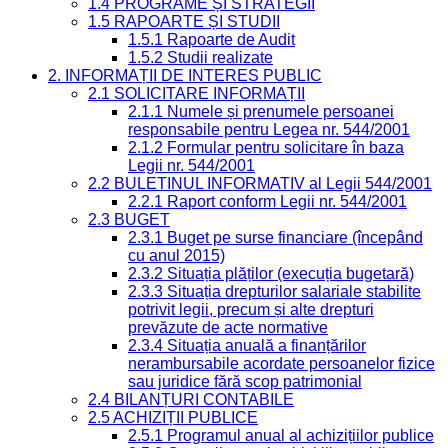
1.4 PROGRAME ȘI STRATEGII
1.5 RAPOARTE ȘI STUDII
1.5.1 Rapoarte de Audit
1.5.2 Studii realizate
2. INFORMAȚII DE INTERES PUBLIC
2.1 SOLICITARE INFORMAȚII
2.1.1 Numele și prenumele persoanei
responsabile pentru Legea nr. 544/2001
2.1.2 Formular pentru solicitare în baza
Legii nr. 544/2001
2.2 BULETINUL INFORMATIV al Legii 544/2001
2.2.1 Raport conform Legii nr. 544/2001
2.3 BUGET
2.3.1 Buget pe surse financiare (începând
cu anul 2015)
2.3.2 Situația plăților (execuția bugetară)
2.3.3 Situația drepturilor salariale stabilite
potrivit legii, precum și alte drepturi
prevăzute de acte normative
2.3.4 Situația anuală a finanțărilor
nerambursabile acordate persoanelor fizice
sau juridice fără scop patrimonial
2.4 BILANȚURI CONTABILE
2.5 ACHIZIȚII PUBLICE
2.5.1 Programul anual al achizițiilor publice