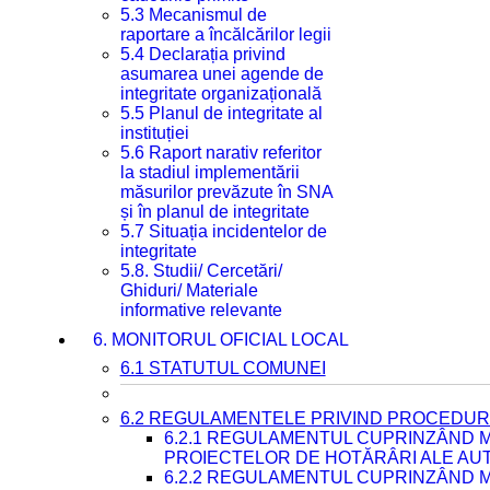
5.3 Mecanismul de
raportare a încălcărilor legii
5.4 Declarația privind
asumarea unei agende de
integritate organizațională
5.5 Planul de integritate al
instituției
5.6 Raport narativ referitor
la stadiul implementării
măsurilor prevăzute în SNA
și în planul de integritate
5.7 Situația incidentelor de
integritate
5.8. Studii/ Cercetări/
Ghiduri/ Materiale
informative relevante
6. MONITORUL OFICIAL LOCAL
6.1 STATUTUL COMUNEI
6.2 REGULAMENTELE PRIVIND PROCEDURI
6.2.1 REGULAMENTUL CUPRINZÂND M
PROIECTELOR DE HOTĂRÂRI ALE AUT
6.2.2 REGULAMENTUL CUPRINZÂND M