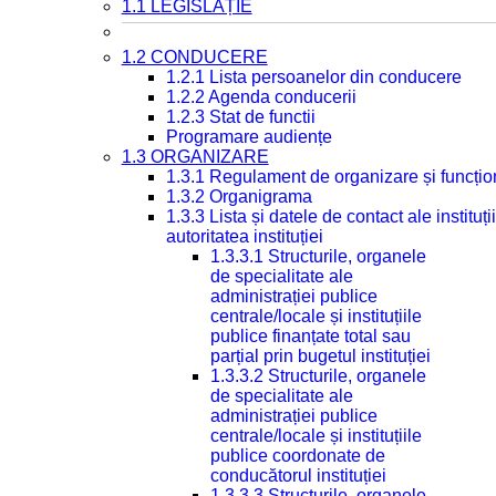
1.1 LEGISLAȚIE
1.2 CONDUCERE
1.2.1 Lista persoanelor din conducere
1.2.2 Agenda conducerii
1.2.3 Stat de functii
Programare audiențe
1.3 ORGANIZARE
1.3.1 Regulament de organizare și funcțio
1.3.2 Organigrama
1.3.3 Lista și datele de contact ale instit
autoritatea instituției
1.3.3.1 Structurile, organele
de specialitate ale
administrației publice
centrale/locale și instituțiile
publice finanțate total sau
parțial prin bugetul instituției
1.3.3.2 Structurile, organele
de specialitate ale
administrației publice
centrale/locale și instituțiile
publice coordonate de
conducătorul instituției
1.3.3.3 Structurile, organele