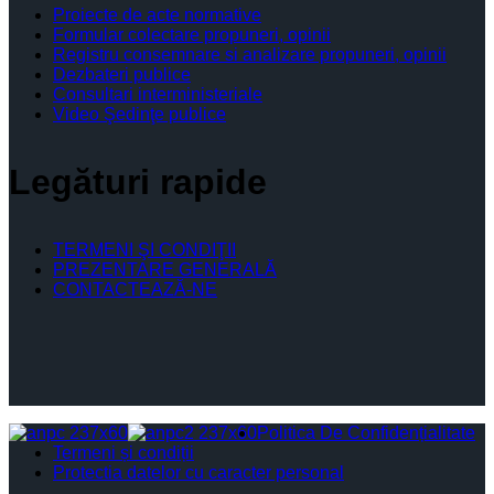
Proiecte de acte normative
Formular colectare propuneri, opinii
Registru consemnare si analizare propuneri, opinii
Dezbateri publice
Consultari interministeriale
Video Şedinţe publice
Legături rapide
TERMENI ŞI CONDIŢII
PREZENTARE GENERALĂ
CONTACTEAZĂ-NE
Politica De Confidențialitate
Termeni și condiții
Protectia datelor cu caracter personal