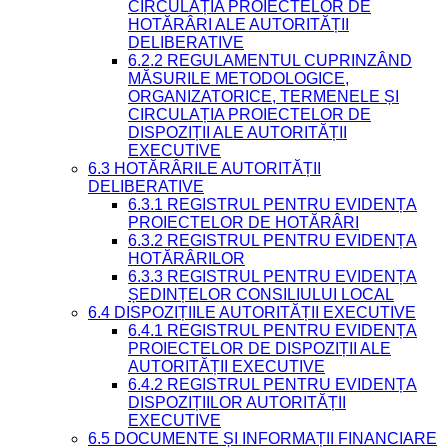
CIRCULAȚIA PROIECTELOR DE
HOTĂRÂRI ALE AUTORITĂȚII
DELIBERATIVE
6.2.2 REGULAMENTUL CUPRINZÂND
MĂSURILE METODOLOGICE,
ORGANIZATORICE, TERMENELE ȘI
CIRCULAȚIA PROIECTELOR DE
DISPOZIȚII ALE AUTORITĂȚII
EXECUTIVE
6.3 HOTĂRÂRILE AUTORITĂȚII
DELIBERATIVE
6.3.1 REGISTRUL PENTRU EVIDENȚA
PROIECTELOR DE HOTĂRÂRI
6.3.2 REGISTRUL PENTRU EVIDENȚA
HOTĂRÂRILOR
6.3.3 REGISTRUL PENTRU EVIDENȚA
ȘEDINȚELOR CONSILIULUI LOCAL
6.4 DISPOZIȚIILE AUTORITĂȚII EXECUTIVE
6.4.1 REGISTRUL PENTRU EVIDENȚA
PROIECTELOR DE DISPOZIȚII ALE
AUTORITĂȚII EXECUTIVE
6.4.2 REGISTRUL PENTRU EVIDENȚA
DISPOZIȚIILOR AUTORITĂȚII
EXECUTIVE
6.5 DOCUMENTE ȘI INFORMAȚII FINANCIARE