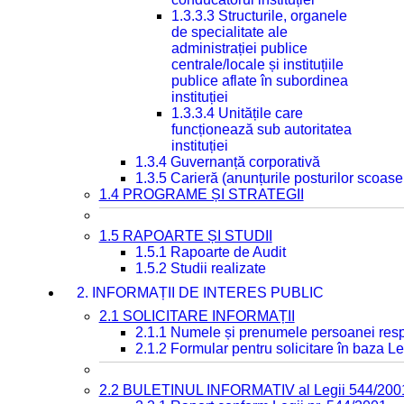
1.3.3.3 Structurile, organele
de specialitate ale
administrației publice
centrale/locale și instituțiile
publice aflate în subordinea
instituției
1.3.3.4 Unitățile care
funcționează sub autoritatea
instituției
1.3.4 Guvernanță corporativă
1.3.5 Carieră (anunțurile posturilor scoase
1.4 PROGRAME ȘI STRATEGII
1.5 RAPOARTE ȘI STUDII
1.5.1 Rapoarte de Audit
1.5.2 Studii realizate
2. INFORMAȚII DE INTERES PUBLIC
2.1 SOLICITARE INFORMAȚII
2.1.1 Numele și prenumele persoanei resp
2.1.2 Formular pentru solicitare în baza Le
2.2 BULETINUL INFORMATIV al Legii 544/200