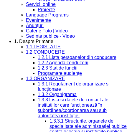
Servicii online
Proiecte
Language Programs
Evenimente
Anunțuri
Galerie Foto | Video
Sedinte publice - Video
1. Despre Primarie
1.1 LEGISLAȚIE
1.2 CONDUCERE
1.2.1 Lista persoanelor din conducere
1.2.2 Agenda conducerii
1.2.3 Stat de functii
Programare audiențe
1.3 ORGANIZARE
1.3.1 Regulament de organizare și
funcționare
1.3.2 Organigrama
1.3.3 Lista și datele de contact ale
instituțiilor care funcționează în
subordinea/coordonarea sau sub
autoritatea instituției
1.3.3.1 Structurile, organele de
specialitate ale administrației publice
centrale/locale și instituțiile publice