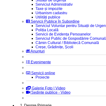
Situații de urgență
Serviciul Administrativ
Taxe și impozite
Urbanism cadastru
Utilități publice
Servicii Publice în Subordine
Serviciul Voluntar pentru Situații de Urgen
Poliția Locală
Servicii de Evidența Persoanelor
Serviciul Public de Gospodărire Comunal
Cămin Cultural / Bibliotecă Comunală
Creșe, Grădinițe, Școli
Anunțuri
Evenimente
Servicii online
Proiecte
Galerie Foto | Video
Sedinte publice - Video
1. Despre Primarie