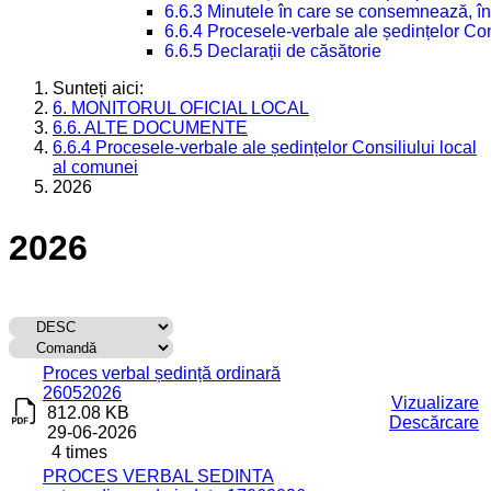
6.6.3 Minutele în care se consemnează, în
6.6.4 Procesele-verbale ale ședințelor Con
6.6.5 Declarații de căsătorie
Sunteți aici:
6. MONITORUL OFICIAL LOCAL
6.6. ALTE DOCUMENTE
6.6.4 Procesele-verbale ale ședințelor Consiliului local
al comunei
2026
2026
Titlu
Descărcare
Proces verbal ședință ordinară
26052026
Vizualizare
812.08 KB
Descărcare
29-06-2026
4 times
PROCES VERBAL SEDINTA