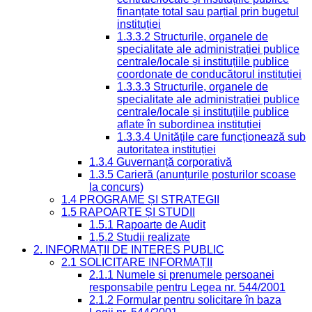
finanțate total sau parțial prin bugetul
instituției
1.3.3.2 Structurile, organele de
specialitate ale administrației publice
centrale/locale și instituțiile publice
coordonate de conducătorul instituției
1.3.3.3 Structurile, organele de
specialitate ale administrației publice
centrale/locale și instituțiile publice
aflate în subordinea instituției
1.3.3.4 Unitățile care funcționează sub
autoritatea instituției
1.3.4 Guvernanță corporativă
1.3.5 Carieră (anunțurile posturilor scoase
la concurs)
1.4 PROGRAME ȘI STRATEGII
1.5 RAPOARTE ȘI STUDII
1.5.1 Rapoarte de Audit
1.5.2 Studii realizate
2. INFORMAȚII DE INTERES PUBLIC
2.1 SOLICITARE INFORMAȚII
2.1.1 Numele și prenumele persoanei
responsabile pentru Legea nr. 544/2001
2.1.2 Formular pentru solicitare în baza