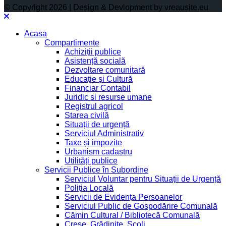
© Copyright 2026 | Design & Devlopment by vreausite.eu
Acasa
Compartimente
Achiziții publice
Asistență socială
Dezvoltare comunitară
Educație și Cultură
Financiar Contabil
Juridic si resurse umane
Registrul agricol
Starea civilă
Situații de urgență
Serviciul Administrativ
Taxe și impozite
Urbanism cadastru
Utilități publice
Servicii Publice în Subordine
Serviciul Voluntar pentru Situații de Urgență
Poliția Locală
Servicii de Evidența Persoanelor
Serviciul Public de Gospodărire Comunală
Cămin Cultural / Bibliotecă Comunală
Creșe, Grădinițe, Școli