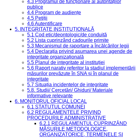
4.3 Programul de funcționare al autorităților
publice
4.4 Program de audiențe
4.5 Petiții
4.6 Autentificare
5. INTEGRITATE INSTITUȚIONALĂ
5.1 Cod etic/deontologic/de conduită
5.2 Lista cuprinzând cadourile primite
5.3 Mecanismul de raportare a încălcărilor legii
5.4 Declarația privind asumarea unei agende de
integritate organizațională
5.5 Planul de integritate al instituției
5.6 Raport narativ referitor la stadiul implementării
măsurilor prevăzute în SNA și în planul de
integritate
5.7 Situația incidentelor de integritate
5.8. Studii/ Cercetări/ Ghiduri/ Materiale
informative relevante
6. MONITORUL OFICIAL LOCAL
6.1 STATUTUL COMUNEI
6.2 REGULAMENTELE PRIVIND
PROCEDURILE ADMINISTRATIVE
6.2.1 REGULAMENTUL CUPRINZÂND
MĂSURILE METODOLOGICE,
ORGANIZATORICE, TERMENELE ȘI