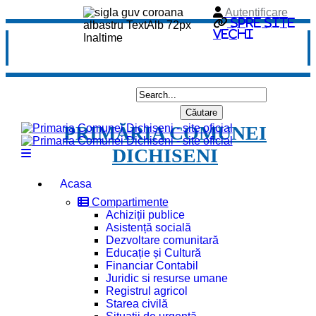
Autentificare
Spre site
vechi
PRIMĂRIA COMUNEI
DICHISENI
Acasa
Compartimente
Achiziții publice
Asistență socială
Dezvoltare comunitară
Educație și Cultură
Financiar Contabil
Juridic si resurse umane
Registrul agricol
Starea civilă