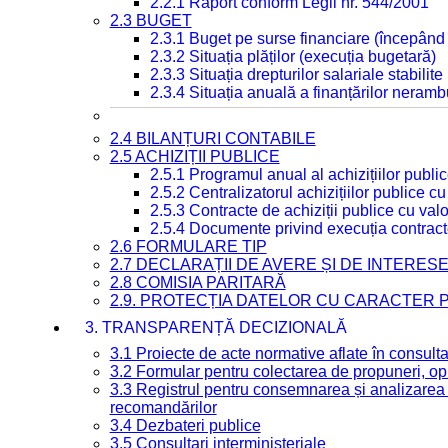
2.2.1 Raport conform Legii nr. 544/2001
2.3 BUGET
2.3.1 Buget pe surse financiare (începând
2.3.2 Situația plăților (execuția bugetară)
2.3.3 Situația drepturilor salariale stabilit
2.3.4 Situația anuală a finanțărilor neramb
2.4 BILANȚURI CONTABILE
2.5 ACHIZIȚII PUBLICE
2.5.1 Programul anual al achizițiilor publi
2.5.2 Centralizatorul achizițiilor publice 
2.5.3 Contracte de achiziții publice cu va
2.5.4 Documente privind execuția contract
2.6 FORMULARE TIP
2.7 DECLARAȚII DE AVERE ȘI DE INTERES
2.8 COMISIA PARITARĂ
2.9. PROTECȚIA DATELOR CU CARACTER
3. TRANSPARENȚĂ DECIZIONALĂ
3.1 Proiecte de acte normative aflate în consult
3.2 Formular pentru colectarea de propuneri, opi
3.3 Registrul pentru consemnarea și analizarea p
recomandărilor
3.4 Dezbateri publice
3.5 Consultari interministeriale