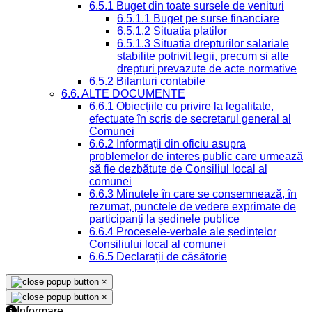
6.5.1 Buget din toate sursele de venituri
6.5.1.1 Buget pe surse financiare
6.5.1.2 Situatia platilor
6.5.1.3 Situatia drepturilor salariale
stabilite potrivit legii, precum si alte
drepturi prevazute de acte normative
6.5.2 Bilanturi contabile
6.6. ALTE DOCUMENTE
6.6.1 Obiecțiile cu privire la legalitate,
efectuate în scris de secretarul general al
Comunei
6.6.2 Informații din oficiu asupra
problemelor de interes public care urmează
să fie dezbătute de Consiliul local al
comunei
6.6.3 Minutele în care se consemnează, în
rezumat, punctele de vedere exprimate de
participanți la ședinele publice
6.6.4 Procesele-verbale ale ședințelor
Consiliului local al comunei
6.6.5 Declarații de căsătorie
×
×
Informare