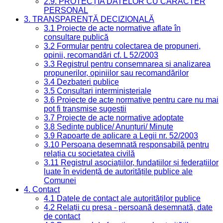
2.9. PROTECȚIA DATELOR CU CARACTER
PERSONAL
3. TRANSPARENȚĂ DECIZIONALĂ
3.1 Proiecte de acte normative aflate în
consultare publică
3.2 Formular pentru colectarea de propuneri,
opinii, recomandări cf. L 52/2003
3.3 Registrul pentru consemnarea și analizarea
propunerilor, opiniilor sau recomandărilor
3.4 Dezbateri publice
3.5 Consultari interministeriale
3.6 Proiecte de acte normative pentru care nu mai
pot fi transmise sugestii
3.7 Proiecte de acte normative adoptate
3.8 Ședințe publice/ Anunțuri/ Minute
3.9 Rapoarte de aplicare a Legii nr. 52/2003
3.10 Persoana desemnată responsabilă pentru
relația cu societatea civilă
3.11 Registrul asociațiilor, fundațiilor și federațiilor
luate în evidență de autoritățile publice ale
Comunei
4. Contact
4.1 Datele de contact ale autorităților publice
4.2 Relații cu presa - persoană desemnată, date
de contact