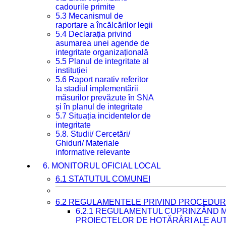
cadourile primite
5.3 Mecanismul de
raportare a încălcărilor legii
5.4 Declarația privind
asumarea unei agende de
integritate organizațională
5.5 Planul de integritate al
instituției
5.6 Raport narativ referitor
la stadiul implementării
măsurilor prevăzute în SNA
și în planul de integritate
5.7 Situația incidentelor de
integritate
5.8. Studii/ Cercetări/
Ghiduri/ Materiale
informative relevante
6. MONITORUL OFICIAL LOCAL
6.1 STATUTUL COMUNEI
6.2 REGULAMENTELE PRIVIND PROCEDURI
6.2.1 REGULAMENTUL CUPRINZÂND M
PROIECTELOR DE HOTĂRÂRI ALE AUT