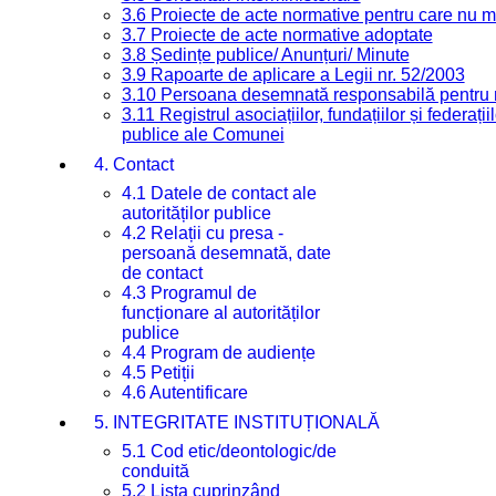
3.6 Proiecte de acte normative pentru care nu ma
3.7 Proiecte de acte normative adoptate
3.8 Ședințe publice/ Anunțuri/ Minute
3.9 Rapoarte de aplicare a Legii nr. 52/2003
3.10 Persoana desemnată responsabilă pentru re
3.11 Registrul asociațiilor, fundațiilor și federații
publice ale Comunei
4. Contact
4.1 Datele de contact ale
autorităților publice
4.2 Relații cu presa -
persoană desemnată, date
de contact
4.3 Programul de
funcționare al autorităților
publice
4.4 Program de audiențe
4.5 Petiții
4.6 Autentificare
5. INTEGRITATE INSTITUȚIONALĂ
5.1 Cod etic/deontologic/de
conduită
5.2 Lista cuprinzând