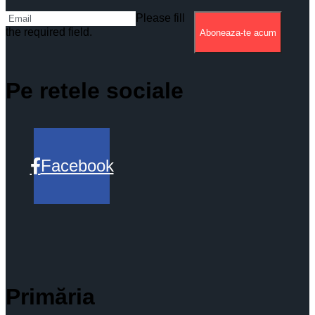
Please fill
the required field.
Aboneaza-te acum
Pe retele sociale
Facebook
Primăria