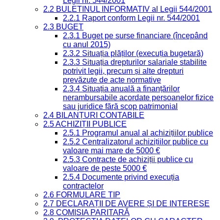
Legii nr. 544/2001
2.2 BULETINUL INFORMATIV al Legii 544/2001
2.2.1 Raport conform Legii nr. 544/2001
2.3 BUGET
2.3.1 Buget pe surse financiare (începând
cu anul 2015)
2.3.2 Situația plăților (execuția bugetară)
2.3.3 Situația drepturilor salariale stabilite
potrivit legii, precum și alte drepturi
prevăzute de acte normative
2.3.4 Situația anuală a finanțărilor
nerambursabile acordate persoanelor fizice
sau juridice fără scop patrimonial
2.4 BILANȚURI CONTABILE
2.5 ACHIZIȚII PUBLICE
2.5.1 Programul anual al achizițiilor publice
2.5.2 Centralizatorul achizițiilor publice cu
valoare mai mare de 5000 €
2.5.3 Contracte de achiziții publice cu
valoare de peste 5000 €
2.5.4 Documente privind execuția
contractelor
2.6 FORMULARE TIP
2.7 DECLARAȚII DE AVERE ȘI DE INTERESE
2.8 COMISIA PARITARĂ