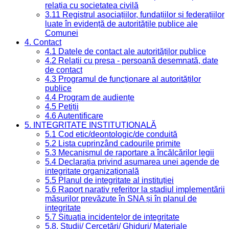
relația cu societatea civilă
3.11 Registrul asociațiilor, fundațiilor și federațiilor
luate în evidență de autoritățile publice ale
Comunei
4. Contact
4.1 Datele de contact ale autorităților publice
4.2 Relații cu presa - persoană desemnată, date
de contact
4.3 Programul de funcționare al autorităților
publice
4.4 Program de audiențe
4.5 Petiții
4.6 Autentificare
5. INTEGRITATE INSTITUȚIONALĂ
5.1 Cod etic/deontologic/de conduită
5.2 Lista cuprinzând cadourile primite
5.3 Mecanismul de raportare a încălcărilor legii
5.4 Declarația privind asumarea unei agende de
integritate organizațională
5.5 Planul de integritate al instituției
5.6 Raport narativ referitor la stadiul implementării
măsurilor prevăzute în SNA și în planul de
integritate
5.7 Situația incidentelor de integritate
5.8. Studii/ Cercetări/ Ghiduri/ Materiale