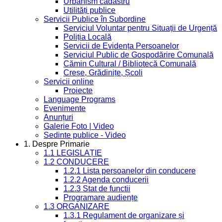
Urbanism cadastru
Utilități publice
Servicii Publice în Subordine
Serviciul Voluntar pentru Situații de Urgență
Poliția Locală
Servicii de Evidența Persoanelor
Serviciul Public de Gospodărire Comunală
Cămin Cultural / Bibliotecă Comunală
Creșe, Grădinițe, Școli
Servicii online
Proiecte
Language Programs
Evenimente
Anunțuri
Galerie Foto | Video
Sedinte publice - Video
1. Despre Primarie
1.1 LEGISLAȚIE
1.2 CONDUCERE
1.2.1 Lista persoanelor din conducere
1.2.2 Agenda conducerii
1.2.3 Stat de functii
Programare audiențe
1.3 ORGANIZARE
1.3.1 Regulament de organizare și