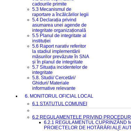
cadourile primite
5.3 Mecanismul de
raportare a încălcărilor legii
5.4 Declarația privind
asumarea unei agende de
integritate organizațională
5.5 Planul de integritate al
instituției
5.6 Raport narativ referitor
la stadiul implementării
măsurilor prevăzute în SNA
și în planul de integritate
5.7 Situația incidentelor de
integritate
5.8. Studii/ Cercetări/
Ghiduri/ Materiale
informative relevante
6. MONITORUL OFICIAL LOCAL
6.1 STATUTUL COMUNEI
6.2 REGULAMENTELE PRIVIND PROCEDURI
6.2.1 REGULAMENTUL CUPRINZÂND M
PROIECTELOR DE HOTĂRÂRI ALE AUT