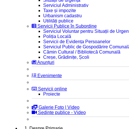
Situații de urgență
Serviciul Administrativ
Taxe și impozite
Urbanism cadastru
Utilități publice
Servicii Publice în Subordine
Serviciul Voluntar pentru Situații de Urgen
Poliția Locală
Servicii de Evidența Persoanelor
Serviciul Public de Gospodărire Comunal
Cămin Cultural / Bibliotecă Comunală
Creșe, Grădinițe, Școli
Anunțuri
Evenimente
Servicii online
Proiecte
Galerie Foto | Video
Sedinte publice - Video
1. Despre Primarie