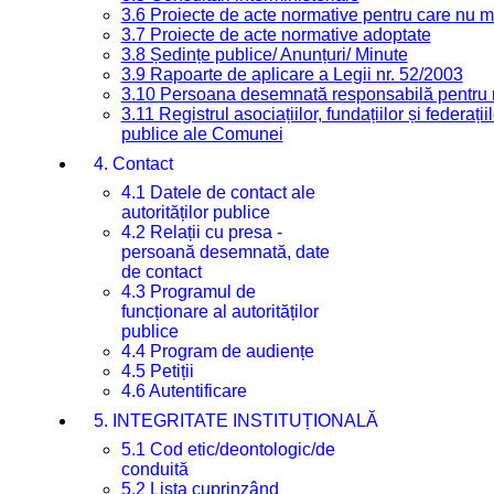
3.6 Proiecte de acte normative pentru care nu ma
3.7 Proiecte de acte normative adoptate
3.8 Ședințe publice/ Anunțuri/ Minute
3.9 Rapoarte de aplicare a Legii nr. 52/2003
3.10 Persoana desemnată responsabilă pentru re
3.11 Registrul asociațiilor, fundațiilor și federații
publice ale Comunei
4. Contact
4.1 Datele de contact ale
autorităților publice
4.2 Relații cu presa -
persoană desemnată, date
de contact
4.3 Programul de
funcționare al autorităților
publice
4.4 Program de audiențe
4.5 Petiții
4.6 Autentificare
5. INTEGRITATE INSTITUȚIONALĂ
5.1 Cod etic/deontologic/de
conduită
5.2 Lista cuprinzând