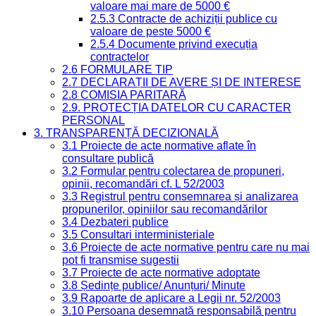
valoare mai mare de 5000 €
2.5.3 Contracte de achiziții publice cu
valoare de peste 5000 €
2.5.4 Documente privind execuția
contractelor
2.6 FORMULARE TIP
2.7 DECLARAȚII DE AVERE ȘI DE INTERESE
2.8 COMISIA PARITARĂ
2.9. PROTECȚIA DATELOR CU CARACTER
PERSONAL
3. TRANSPARENȚĂ DECIZIONALĂ
3.1 Proiecte de acte normative aflate în
consultare publică
3.2 Formular pentru colectarea de propuneri,
opinii, recomandări cf. L 52/2003
3.3 Registrul pentru consemnarea și analizarea
propunerilor, opiniilor sau recomandărilor
3.4 Dezbateri publice
3.5 Consultari interministeriale
3.6 Proiecte de acte normative pentru care nu mai
pot fi transmise sugestii
3.7 Proiecte de acte normative adoptate
3.8 Ședințe publice/ Anunțuri/ Minute
3.9 Rapoarte de aplicare a Legii nr. 52/2003
3.10 Persoana desemnată responsabilă pentru