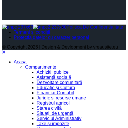
Politica De Confidențialitate
Termeni și condiții
Protectia datelor cu caracter personal
© Copyright 2026 | Design & Devlopment by vreausite.eu
Acasa
Compartimente
Achiziții publice
Asistență socială
Dezvoltare comunitară
Educație și Cultură
Financiar Contabil
Juridic si resurse umane
Registrul agricol
Starea civilă
Situații de urgență
Serviciul Administrativ
Taxe și impozite