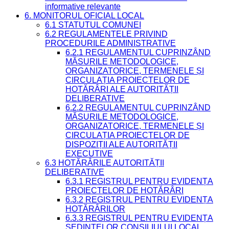
informative relevante
6. MONITORUL OFICIAL LOCAL
6.1 STATUTUL COMUNEI
6.2 REGULAMENTELE PRIVIND
PROCEDURILE ADMINISTRATIVE
6.2.1 REGULAMENTUL CUPRINZÂND
MĂSURILE METODOLOGICE,
ORGANIZATORICE, TERMENELE ȘI
CIRCULAȚIA PROIECTELOR DE
HOTĂRÂRI ALE AUTORITĂȚII
DELIBERATIVE
6.2.2 REGULAMENTUL CUPRINZÂND
MĂSURILE METODOLOGICE,
ORGANIZATORICE, TERMENELE ȘI
CIRCULAȚIA PROIECTELOR DE
DISPOZIȚII ALE AUTORITĂȚII
EXECUTIVE
6.3 HOTĂRÂRILE AUTORITĂȚII
DELIBERATIVE
6.3.1 REGISTRUL PENTRU EVIDENȚA
PROIECTELOR DE HOTĂRÂRI
6.3.2 REGISTRUL PENTRU EVIDENȚA
HOTĂRÂRILOR
6.3.3 REGISTRUL PENTRU EVIDENȚA
ȘEDINȚELOR CONSILIULUI LOCAL