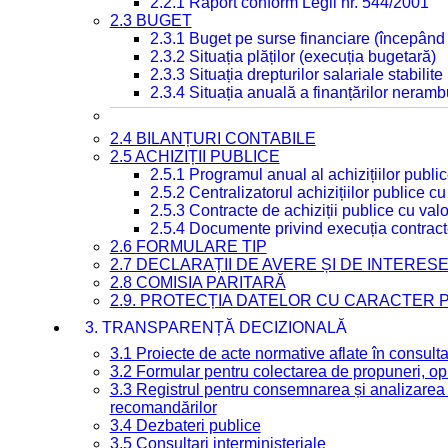
2.2.1 Raport conform Legii nr. 544/2001
2.3 BUGET
2.3.1 Buget pe surse financiare (începând
2.3.2 Situația plăților (execuția bugetară)
2.3.3 Situația drepturilor salariale stabilit
2.3.4 Situația anuală a finanțărilor neramb
2.4 BILANȚURI CONTABILE
2.5 ACHIZIȚII PUBLICE
2.5.1 Programul anual al achizițiilor publi
2.5.2 Centralizatorul achizițiilor publice 
2.5.3 Contracte de achiziții publice cu va
2.5.4 Documente privind execuția contract
2.6 FORMULARE TIP
2.7 DECLARAȚII DE AVERE ȘI DE INTERES
2.8 COMISIA PARITARĂ
2.9. PROTECȚIA DATELOR CU CARACTER
3. TRANSPARENȚĂ DECIZIONALĂ
3.1 Proiecte de acte normative aflate în consult
3.2 Formular pentru colectarea de propuneri, opi
3.3 Registrul pentru consemnarea și analizarea p
recomandărilor
3.4 Dezbateri publice
3.5 Consultari interministeriale