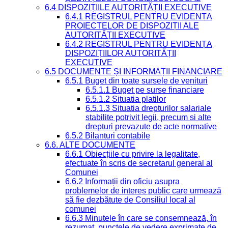
6.4 DISPOZIȚIILE AUTORITĂȚII EXECUTIVE
6.4.1 REGISTRUL PENTRU EVIDENȚA
PROIECTELOR DE DISPOZIȚII ALE
AUTORITĂȚII EXECUTIVE
6.4.2 REGISTRUL PENTRU EVIDENȚA
DISPOZIȚIILOR AUTORITĂȚII
EXECUTIVE
6.5 DOCUMENTE ȘI INFORMAȚII FINANCIARE
6.5.1 Buget din toate sursele de venituri
6.5.1.1 Buget pe surse financiare
6.5.1.2 Situatia platilor
6.5.1.3 Situatia drepturilor salariale
stabilite potrivit legii, precum si alte
drepturi prevazute de acte normative
6.5.2 Bilanturi contabile
6.6. ALTE DOCUMENTE
6.6.1 Obiecțiile cu privire la legalitate,
efectuate în scris de secretarul general al
Comunei
6.6.2 Informații din oficiu asupra
problemelor de interes public care urmează
să fie dezbătute de Consiliul local al
comunei
6.6.3 Minutele în care se consemnează, în
rezumat, punctele de vedere exprimate de