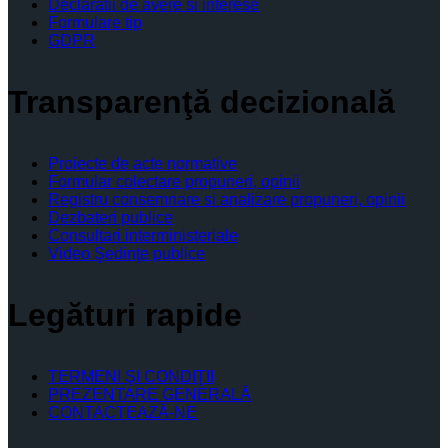
Declaratii de avere si interese
Formulare tip
GDPR
Transparenţă decizională
Proiecte de acte normative
Formular colectare propuneri, opinii
Registru consemnare si analizare propuneri, opinii
Dezbateri publice
Consultari interministeriale
Video Şedinţe publice
Legături rapide
TERMENI ŞI CONDIŢII
PREZENTARE GENERALĂ
CONTACTEAZĂ-NE