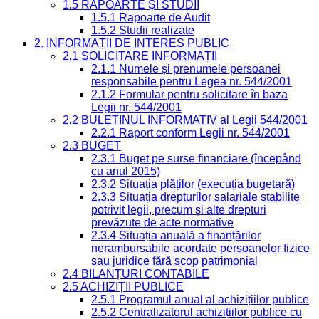
1.5 RAPOARTE ȘI STUDII
1.5.1 Rapoarte de Audit
1.5.2 Studii realizate
2. INFORMAȚII DE INTERES PUBLIC
2.1 SOLICITARE INFORMAȚII
2.1.1 Numele și prenumele persoanei
responsabile pentru Legea nr. 544/2001
2.1.2 Formular pentru solicitare în baza
Legii nr. 544/2001
2.2 BULETINUL INFORMATIV al Legii 544/2001
2.2.1 Raport conform Legii nr. 544/2001
2.3 BUGET
2.3.1 Buget pe surse financiare (începând
cu anul 2015)
2.3.2 Situația plăților (execuția bugetară)
2.3.3 Situația drepturilor salariale stabilite
potrivit legii, precum și alte drepturi
prevăzute de acte normative
2.3.4 Situația anuală a finanțărilor
nerambursabile acordate persoanelor fizice
sau juridice fără scop patrimonial
2.4 BILANȚURI CONTABILE
2.5 ACHIZIȚII PUBLICE
2.5.1 Programul anual al achizițiilor publice
2.5.2 Centralizatorul achizițiilor publice cu