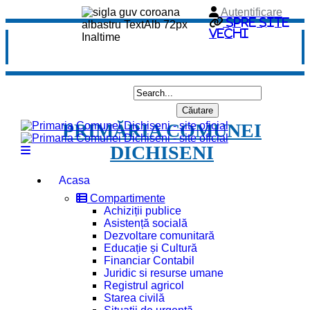
Autentificare
Spre site
vechi
PRIMĂRIA COMUNEI
DICHISENI
Acasa
Compartimente
Achiziții publice
Asistență socială
Dezvoltare comunitară
Educație și Cultură
Financiar Contabil
Juridic si resurse umane
Registrul agricol
Starea civilă