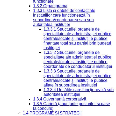
funcționare
1.3.2 Organigrama
1.3.3 Lista și datele de contact ale
instituțiilor care funcționează în
subordinea/coordonarea sau sub
autoritatea instituției
1.3.3.1 Structurile, organele de
specialitate ale administrației publice
centrale/locale și instituțiile publice
finanțate total sau parțial prin bugetul
instituției
1.3.3.2 Structurile, organele de
specialitate ale administrației publice
centrale/locale și instituțiile publice
coordonate de conducătorul instituției
1.3.3.3 Structurile, organele de
specialitate ale administrației publice
centrale/locale și instituțiile publice
aflate în subordinea instituției
1.3.3.4 Unitățile care funcționează sub
autoritatea instituției
1.3.4 Guvernanță corporativă
1.3.5 Carieră (anunțurile posturilor scoase
la concurs)
1.4 PROGRAME ȘI STRATEGII