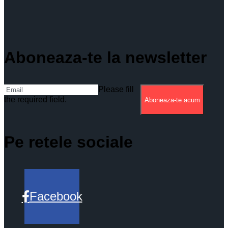
Aboneaza-te la newsletter
Please fill
the required field.
Aboneaza-te acum
Pe retele sociale
Facebook