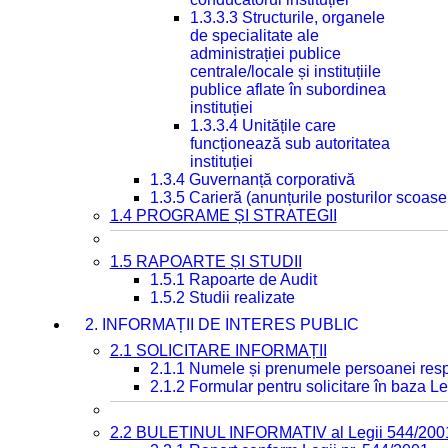
1.3.3.3 Structurile, organele
de specialitate ale
administrației publice
centrale/locale și instituțiile
publice aflate în subordinea
instituției
1.3.3.4 Unitățile care
funcționează sub autoritatea
instituției
1.3.4 Guvernanță corporativă
1.3.5 Carieră (anunțurile posturilor scoase
1.4 PROGRAME ȘI STRATEGII
1.5 RAPOARTE ȘI STUDII
1.5.1 Rapoarte de Audit
1.5.2 Studii realizate
2. INFORMAȚII DE INTERES PUBLIC
2.1 SOLICITARE INFORMAȚII
2.1.1 Numele și prenumele persoanei resp
2.1.2 Formular pentru solicitare în baza Le
2.2 BULETINUL INFORMATIV al Legii 544/200