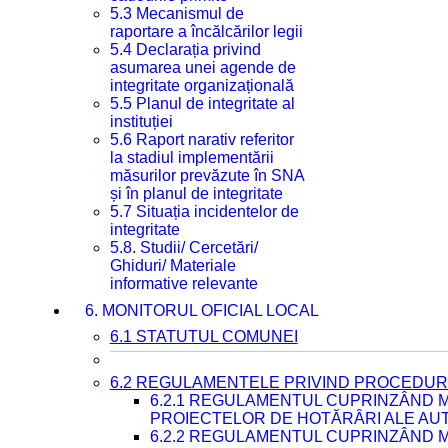
5.3 Mecanismul de
raportare a încălcărilor legii
5.4 Declarația privind
asumarea unei agende de
integritate organizațională
5.5 Planul de integritate al
instituției
5.6 Raport narativ referitor
la stadiul implementării
măsurilor prevăzute în SNA
și în planul de integritate
5.7 Situația incidentelor de
integritate
5.8. Studii/ Cercetări/
Ghiduri/ Materiale
informative relevante
6. MONITORUL OFICIAL LOCAL
6.1 STATUTUL COMUNEI
6.2 REGULAMENTELE PRIVIND PROCEDURI
6.2.1 REGULAMENTUL CUPRINZÂND M
PROIECTELOR DE HOTĂRÂRI ALE AUT
6.2.2 REGULAMENTUL CUPRINZÂND M