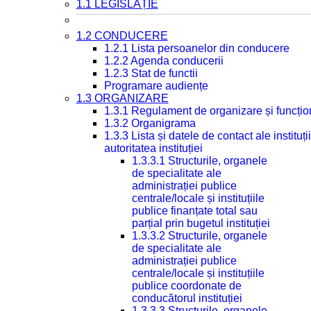
1.1 LEGISLAȚIE
1.2 CONDUCERE
1.2.1 Lista persoanelor din conducere
1.2.2 Agenda conducerii
1.2.3 Stat de functii
Programare audiențe
1.3 ORGANIZARE
1.3.1 Regulament de organizare și funcțio
1.3.2 Organigrama
1.3.3 Lista și datele de contact ale instit
autoritatea instituției
1.3.3.1 Structurile, organele
de specialitate ale
administrației publice
centrale/locale și instituțiile
publice finanțate total sau
parțial prin bugetul instituției
1.3.3.2 Structurile, organele
de specialitate ale
administrației publice
centrale/locale și instituțiile
publice coordonate de
conducătorul instituției
1.3.3.3 Structurile, organele