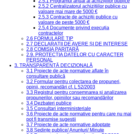
2.5.1 Programul anual al achizițiilor publice
2.5.2 Centralizatorul achizițiilor publice cu
valoare mai mare de 5000 €
2.5.3 Contracte de achiziții publice cu
valoare de peste 5000 €
2.5.4 Documente privind execuția
contractelor
2.6 FORMULARE TIP
2.7 DECLARAȚII DE AVERE ȘI DE INTERESE
2.8 COMISIA PARITARĂ
2.9. PROTECȚIA DATELOR CU CARACTER
PERSONAL
3. TRANSPARENȚĂ DECIZIONALĂ
3.1 Proiecte de acte normative aflate în
consultare publică
3.2 Formular pentru colectarea de propuneri,
opinii, recomandări cf. L 52/2003
3.3 Registrul pentru consemnarea și analizarea
propunerilor, opiniilor sau recomandărilor
3.4 Dezbateri publice
3.5 Consultari interministeriale
3.6 Proiecte de acte normative pentru care nu mai
pot fi transmise sugestii
3.7 Proiecte de acte normative adoptate
3.8 Ședințe publice/ Anunțuri/ Minute