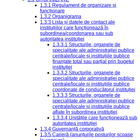
1.3.1 Regulament de organizare și
funcționare
1.3.2 Organigrama
1.3.3 Lista și datele de contact ale
instituțiilor care funcționează în
subordinea/coordonarea sau sub
autoritatea instituției
1.3.3.1 Structurile, organele de
specialitate ale administrației publice
centrale/locale și instituțiile publice
finanțate total sau parțial prin bugetul
instituției
1.3.3.2 Structurile, organele de
specialitate ale administrației publice
centrale/locale și instituțiile publice
coordonate de conducătorul instituției
1.3.3.3 Structurile, organele de
specialitate ale administrației publice
centrale/locale și instituțiile publice
aflate în subordinea instituției
1.3.3.4 Unitățile care funcționează sub
autoritatea instituției
1.3.4 Guvernanță corporativă
1.3.5 Carieră (anunțurile posturilor scoase