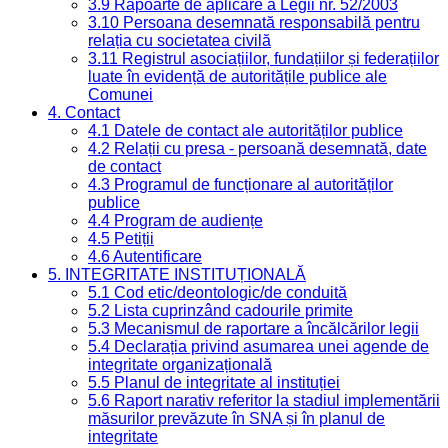
3.9 Rapoarte de aplicare a Legii nr. 52/2003
3.10 Persoana desemnată responsabilă pentru
relația cu societatea civilă
3.11 Registrul asociațiilor, fundațiilor și federațiilor
luate în evidență de autoritățile publice ale
Comunei
4. Contact
4.1 Datele de contact ale autorităților publice
4.2 Relații cu presa - persoană desemnată, date
de contact
4.3 Programul de funcționare al autorităților
publice
4.4 Program de audiențe
4.5 Petiții
4.6 Autentificare
5. INTEGRITATE INSTITUȚIONALĂ
5.1 Cod etic/deontologic/de conduită
5.2 Lista cuprinzând cadourile primite
5.3 Mecanismul de raportare a încălcărilor legii
5.4 Declarația privind asumarea unei agende de
integritate organizațională
5.5 Planul de integritate al instituției
5.6 Raport narativ referitor la stadiul implementării
măsurilor prevăzute în SNA și în planul de
integritate