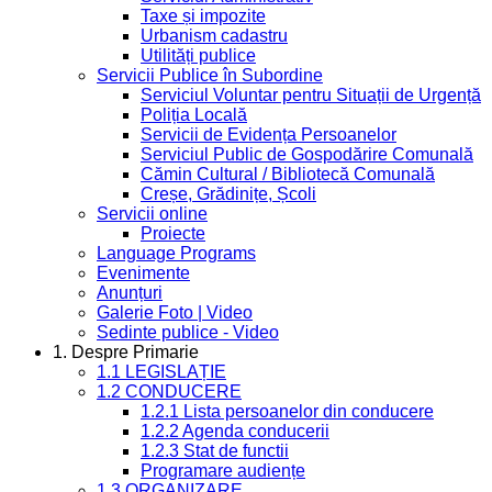
Taxe și impozite
Urbanism cadastru
Utilități publice
Servicii Publice în Subordine
Serviciul Voluntar pentru Situații de Urgență
Poliția Locală
Servicii de Evidența Persoanelor
Serviciul Public de Gospodărire Comunală
Cămin Cultural / Bibliotecă Comunală
Creșe, Grădinițe, Școli
Servicii online
Proiecte
Language Programs
Evenimente
Anunțuri
Galerie Foto | Video
Sedinte publice - Video
1. Despre Primarie
1.1 LEGISLAȚIE
1.2 CONDUCERE
1.2.1 Lista persoanelor din conducere
1.2.2 Agenda conducerii
1.2.3 Stat de functii
Programare audiențe
1.3 ORGANIZARE