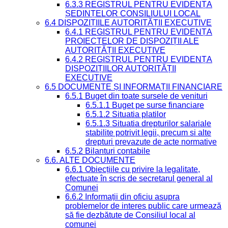
6.3.3 REGISTRUL PENTRU EVIDENȚA
ȘEDINȚELOR CONSILIULUI LOCAL
6.4 DISPOZIȚIILE AUTORITĂȚII EXECUTIVE
6.4.1 REGISTRUL PENTRU EVIDENȚA
PROIECTELOR DE DISPOZIȚII ALE
AUTORITĂȚII EXECUTIVE
6.4.2 REGISTRUL PENTRU EVIDENȚA
DISPOZIȚIILOR AUTORITĂȚII
EXECUTIVE
6.5 DOCUMENTE ȘI INFORMAȚII FINANCIARE
6.5.1 Buget din toate sursele de venituri
6.5.1.1 Buget pe surse financiare
6.5.1.2 Situatia platilor
6.5.1.3 Situatia drepturilor salariale
stabilite potrivit legii, precum si alte
drepturi prevazute de acte normative
6.5.2 Bilanturi contabile
6.6. ALTE DOCUMENTE
6.6.1 Obiecțiile cu privire la legalitate,
efectuate în scris de secretarul general al
Comunei
6.6.2 Informații din oficiu asupra
problemelor de interes public care urmează
să fie dezbătute de Consiliul local al
comunei