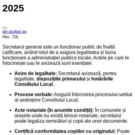
2025
din acelasi an
Hits:
716
Secretarul general este un funcționar public de înaltă
calificare, având rolul de a asigura legalitatea și buna
funcționare a administrației publice locale. Actele pe care le
întocmește sau le avizează sunt esențiale:
Avize de legalitate:
Secretarul avizează, pentru
legalitate,
dispozițiile primarului
și
hotărârile
Consiliului Local
.
Procese verbale:
Asigură întocmirea procesului-verbal
al ședințelor Consiliului Local.
Acte notariale (în anumite condiții):
În comunele și
orașele unde nu există birouri notariale, secretarul
poate legaliza semnături și copii ale unor documente.
Certifică conformitatea copiilor cu originalul:
Poate