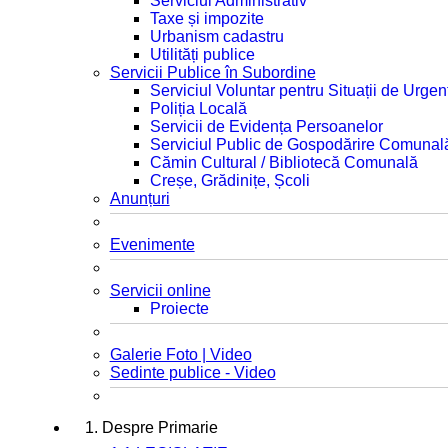
Serviciul Administrativ
Taxe și impozite
Urbanism cadastru
Utilități publice
Servicii Publice în Subordine
Serviciul Voluntar pentru Situații de Urgen
Poliția Locală
Servicii de Evidența Persoanelor
Serviciul Public de Gospodărire Comunal
Cămin Cultural / Bibliotecă Comunală
Creșe, Grădinițe, Școli
Anunțuri
Evenimente
Servicii online
Proiecte
Galerie Foto | Video
Sedinte publice - Video
1. Despre Primarie