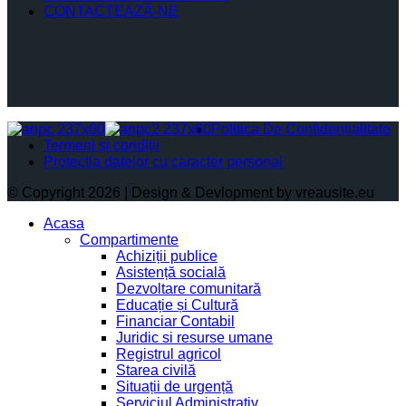
CONTACTEAZĂ-NE
Politica De Confidențialitate
Termeni și condiții
Protectia datelor cu caracter personal
© Copyright 2026 | Design & Devlopment by vreausite.eu
Acasa
Compartimente
Achiziții publice
Asistență socială
Dezvoltare comunitară
Educație și Cultură
Financiar Contabil
Juridic si resurse umane
Registrul agricol
Starea civilă
Situații de urgență
Serviciul Administrativ