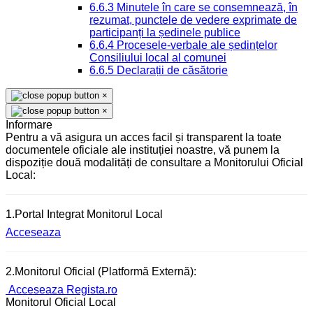
6.6.3 Minutele în care se consemnează, în
rezumat, punctele de vedere exprimate de
participanți la ședinele publice
6.6.4 Procesele-verbale ale ședințelor
Consiliului local al comunei
6.6.5 Declarații de căsătorie
×
×
Informare
Pentru a vă asigura un acces facil și transparent la toate
documentele oficiale ale instituției noastre, vă punem la
dispoziție două modalități de consultare a Monitorului Oficial
Local:
1.Portal Integrat Monitorul Local
Acceseaza
2.Monitorul Oficial (Platformă Externă):
Acceseaza Regista.ro
Monitorul Oficial Local