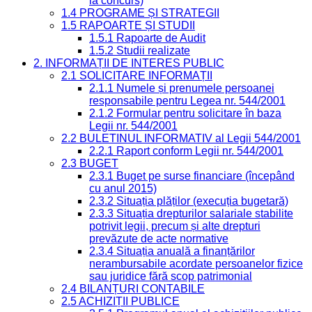
la concurs)
1.4 PROGRAME ȘI STRATEGII
1.5 RAPOARTE ȘI STUDII
1.5.1 Rapoarte de Audit
1.5.2 Studii realizate
2. INFORMAȚII DE INTERES PUBLIC
2.1 SOLICITARE INFORMAȚII
2.1.1 Numele și prenumele persoanei
responsabile pentru Legea nr. 544/2001
2.1.2 Formular pentru solicitare în baza
Legii nr. 544/2001
2.2 BULETINUL INFORMATIV al Legii 544/2001
2.2.1 Raport conform Legii nr. 544/2001
2.3 BUGET
2.3.1 Buget pe surse financiare (începând
cu anul 2015)
2.3.2 Situația plăților (execuția bugetară)
2.3.3 Situația drepturilor salariale stabilite
potrivit legii, precum și alte drepturi
prevăzute de acte normative
2.3.4 Situația anuală a finanțărilor
nerambursabile acordate persoanelor fizice
sau juridice fără scop patrimonial
2.4 BILANȚURI CONTABILE
2.5 ACHIZIȚII PUBLICE