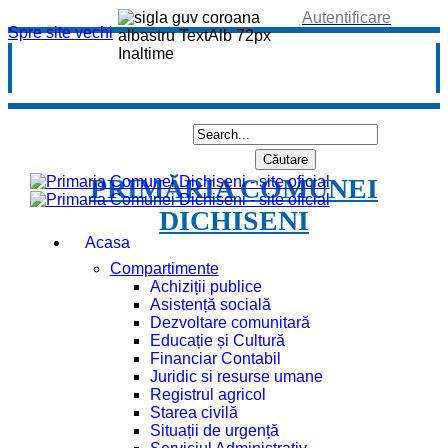
Autentificare
Spre site vechi
PRIMĂRIA COMUNEI
DICHISENI
Acasa
Compartimente
Achiziții publice
Asistență socială
Dezvoltare comunitară
Educație și Cultură
Financiar Contabil
Juridic si resurse umane
Registrul agricol
Starea civilă
Situații de urgență