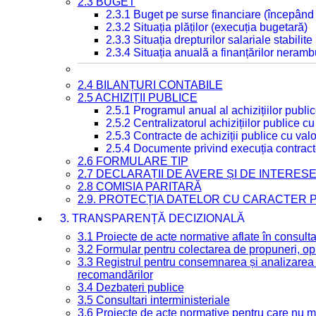
2.3 BUGET
2.3.1 Buget pe surse financiare (începând
2.3.2 Situația plăților (execuția bugetară)
2.3.3 Situația drepturilor salariale stabilit
2.3.4 Situația anuală a finanțărilor neramb
2.4 BILANȚURI CONTABILE
2.5 ACHIZIȚII PUBLICE
2.5.1 Programul anual al achizițiilor publi
2.5.2 Centralizatorul achizițiilor publice 
2.5.3 Contracte de achiziții publice cu va
2.5.4 Documente privind execuția contract
2.6 FORMULARE TIP
2.7 DECLARAȚII DE AVERE ȘI DE INTERES
2.8 COMISIA PARITARĂ
2.9. PROTECȚIA DATELOR CU CARACTER
3. TRANSPARENȚĂ DECIZIONALĂ
3.1 Proiecte de acte normative aflate în consult
3.2 Formular pentru colectarea de propuneri, opi
3.3 Registrul pentru consemnarea și analizarea p
recomandărilor
3.4 Dezbateri publice
3.5 Consultari interministeriale
3.6 Proiecte de acte normative pentru care nu ma