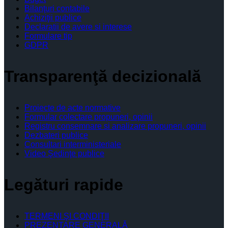
Bilanţuri contabile
Achiziţii publice
Declaratii de avere si interese
Formulare tip
GDPR
Transparenţă decizională
Proiecte de acte normative
Formular colectare propuneri, opinii
Registru consemnare si analizare propuneri, opinii
Dezbateri publice
Consultari interministeriale
Video Şedinţe publice
Legături rapide
TERMENI ŞI CONDIŢII
PREZENTARE GENERALĂ