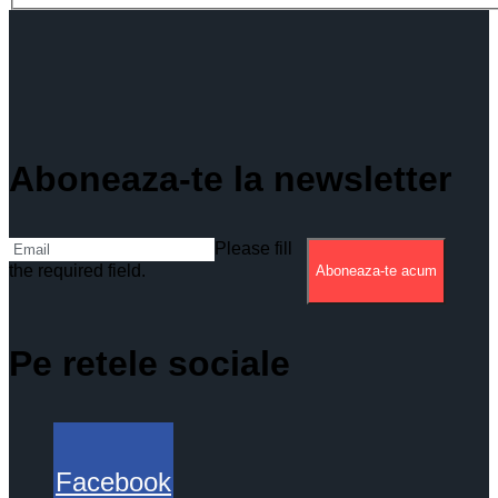
Aboneaza-te la newsletter
Please fill
the required field.
Aboneaza-te acum
Pe retele sociale
Facebook