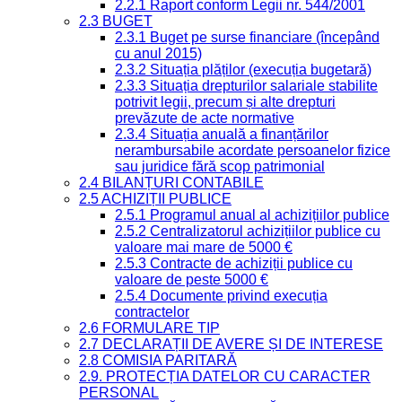
2.2.1 Raport conform Legii nr. 544/2001
2.3 BUGET
2.3.1 Buget pe surse financiare (începând
cu anul 2015)
2.3.2 Situația plăților (execuția bugetară)
2.3.3 Situația drepturilor salariale stabilite
potrivit legii, precum și alte drepturi
prevăzute de acte normative
2.3.4 Situația anuală a finanțărilor
nerambursabile acordate persoanelor fizice
sau juridice fără scop patrimonial
2.4 BILANȚURI CONTABILE
2.5 ACHIZIȚII PUBLICE
2.5.1 Programul anual al achizițiilor publice
2.5.2 Centralizatorul achizițiilor publice cu
valoare mai mare de 5000 €
2.5.3 Contracte de achiziții publice cu
valoare de peste 5000 €
2.5.4 Documente privind execuția
contractelor
2.6 FORMULARE TIP
2.7 DECLARAȚII DE AVERE ȘI DE INTERESE
2.8 COMISIA PARITARĂ
2.9. PROTECȚIA DATELOR CU CARACTER
PERSONAL