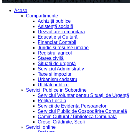
© Copyright 2026 | Design & Devlopment by vreausite.eu
Acasa
Compartimente
Achiziții publice
Asistență socială
Dezvoltare comunitară
Educație și Cultură
Financiar Contabil
Juridic si resurse umane
Registrul agricol
Starea civilă
Situații de urgență
Serviciul Administrativ
Taxe și impozite
Urbanism cadastru
Utilități publice
Servicii Publice în Subordine
Serviciul Voluntar pentru Situații de Urgență
Poliția Locală
Servicii de Evidența Persoanelor
Serviciul Public de Gospodărire Comunală
Cămin Cultural / Bibliotecă Comunală
Creșe, Grădinițe, Școli
Servicii online