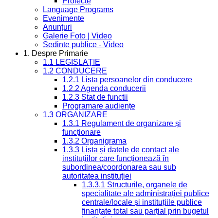
Proiecte
Language Programs
Evenimente
Anunțuri
Galerie Foto | Video
Sedinte publice - Video
1. Despre Primarie
1.1 LEGISLAȚIE
1.2 CONDUCERE
1.2.1 Lista persoanelor din conducere
1.2.2 Agenda conducerii
1.2.3 Stat de functii
Programare audiențe
1.3 ORGANIZARE
1.3.1 Regulament de organizare și
funcționare
1.3.2 Organigrama
1.3.3 Lista și datele de contact ale
instituțiilor care funcționează în
subordinea/coordonarea sau sub
autoritatea instituției
1.3.3.1 Structurile, organele de
specialitate ale administrației publice
centrale/locale și instituțiile publice
finanțate total sau parțial prin bugetul