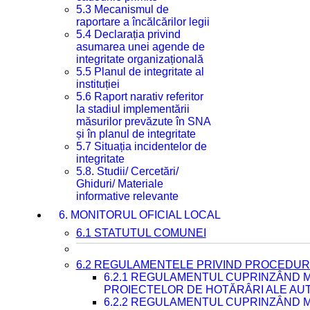
5.3 Mecanismul de
raportare a încălcărilor legii
5.4 Declarația privind
asumarea unei agende de
integritate organizațională
5.5 Planul de integritate al
instituției
5.6 Raport narativ referitor
la stadiul implementării
măsurilor prevăzute în SNA
și în planul de integritate
5.7 Situația incidentelor de
integritate
5.8. Studii/ Cercetări/
Ghiduri/ Materiale
informative relevante
6. MONITORUL OFICIAL LOCAL
6.1 STATUTUL COMUNEI
6.2 REGULAMENTELE PRIVIND PROCEDURI
6.2.1 REGULAMENTUL CUPRINZÂND M
PROIECTELOR DE HOTĂRÂRI ALE AUT
6.2.2 REGULAMENTUL CUPRINZÂND M