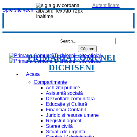
Autentificare
Spre site vechi
PRIMĂRIA COMUNEI
DICHISENI
Acasa
Compartimente
Achiziții publice
Asistență socială
Dezvoltare comunitară
Educație și Cultură
Financiar Contabil
Juridic si resurse umane
Registrul agricol
Starea civilă
Situații de urgență