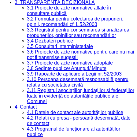
3. TRANSPARENȚĂ DECIZIONALĂ
3.1 Proiecte de acte normative aflate în
consultare publică
3.2 Formular pentru colectarea de propuneri,
opinii, recomandări cf. L 52/2003
3.3 Registrul pentru consemnarea și analizarea
propunerilor, opiniilor sau recomandărilor
3.4 Dezbateri publice
3.5 Consultari interministeriale
3.6 Proiecte de acte normative pentru care nu mai
pot fi transmise sugestii
3.7 Proiecte de acte normative adoptate
3.8 Ședințe publice/ Anunțuri/ Minute
3.9 Rapoarte de aplicare a Legii nr. 52/2003
3.10 Persoana desemnată responsabilă pentru
relația cu societatea civilă
3.11 Registrul asociațiilor, fundațiilor și federațiilor
luate în evidență de autoritățile publice ale
Comunei
4. Contact
4.1 Datele de contact ale autorităților publice
4.2 Relații cu presa - persoană desemnată, date
de contact
4.3 Programul de funcționare al autorităților
publice