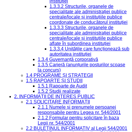
instituției
1.3.3.2 Structurile, organele de
specialitate ale administrației publice
centrale/locale și instituțiile publice
coordonate de conducătorul instituției
1.3.3.3 Structurile, organele de
specialitate ale administrației publice
centrale/locale și instituțiile publice
aflate în subordinea instituției
1.3.3.4 Unitățile care funcționează sub
autoritatea instituției
1.3.4 Guvernanță corporativă
1.3.5 Carieră (anunțurile posturilor scoase
la concurs)
1.4 PROGRAME ȘI STRATEGII
1.5 RAPOARTE ȘI STUDII
1.5.1 Rapoarte de Audit
1.5.2 Studii realizate
2. INFORMAȚII DE INTERES PUBLIC
2.1 SOLICITARE INFORMAȚII
2.1.1 Numele și prenumele persoanei
responsabile pentru Legea nr. 544/2001
2.1.2 Formular pentru solicitare în baza
Legii nr. 544/2001
2.2 BULETINUL INFORMATIV al Legii 544/2001