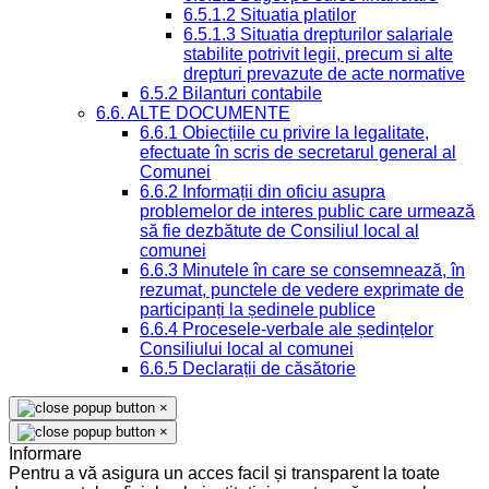
6.5.1.2 Situatia platilor
6.5.1.3 Situatia drepturilor salariale
stabilite potrivit legii, precum si alte
drepturi prevazute de acte normative
6.5.2 Bilanturi contabile
6.6. ALTE DOCUMENTE
6.6.1 Obiecțiile cu privire la legalitate,
efectuate în scris de secretarul general al
Comunei
6.6.2 Informații din oficiu asupra
problemelor de interes public care urmează
să fie dezbătute de Consiliul local al
comunei
6.6.3 Minutele în care se consemnează, în
rezumat, punctele de vedere exprimate de
participanți la ședinele publice
6.6.4 Procesele-verbale ale ședințelor
Consiliului local al comunei
6.6.5 Declarații de căsătorie
×
×
Informare
Pentru a vă asigura un acces facil și transparent la toate