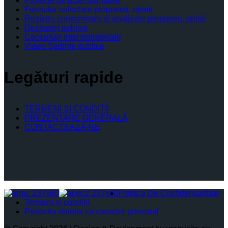
Proiecte de acte normative
Formular colectare propuneri, opinii
Registru consemnare si analizare propuneri, opinii
Dezbateri publice
Consultari interministeriale
Video Şedinţe publice
Legături rapide
TERMENI ŞI CONDIŢII
PREZENTARE GENERALĂ
CONTACTEAZĂ-NE
Politica De Confidențialitate
Termeni și condiții
Protectia datelor cu caracter personal