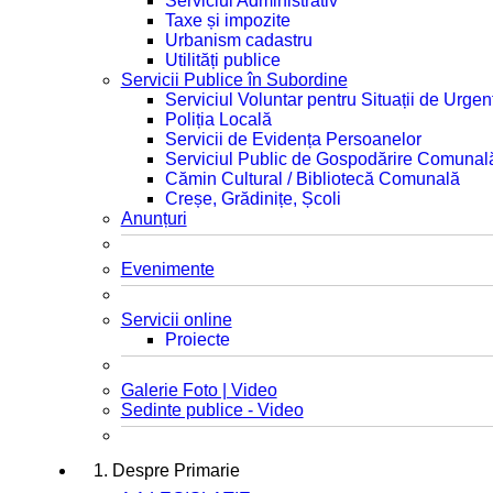
Serviciul Administrativ
Taxe și impozite
Urbanism cadastru
Utilități publice
Servicii Publice în Subordine
Serviciul Voluntar pentru Situații de Urgen
Poliția Locală
Servicii de Evidența Persoanelor
Serviciul Public de Gospodărire Comunal
Cămin Cultural / Bibliotecă Comunală
Creșe, Grădinițe, Școli
Anunțuri
Evenimente
Servicii online
Proiecte
Galerie Foto | Video
Sedinte publice - Video
1. Despre Primarie