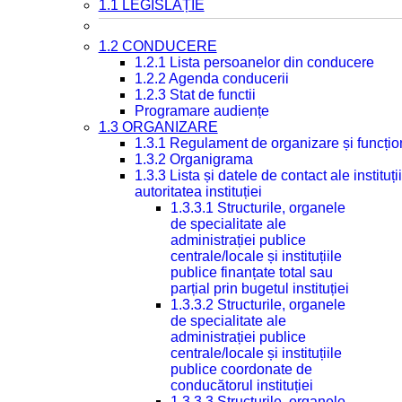
1.1 LEGISLAȚIE
1.2 CONDUCERE
1.2.1 Lista persoanelor din conducere
1.2.2 Agenda conducerii
1.2.3 Stat de functii
Programare audiențe
1.3 ORGANIZARE
1.3.1 Regulament de organizare și funcțio
1.3.2 Organigrama
1.3.3 Lista și datele de contact ale instit
autoritatea instituției
1.3.3.1 Structurile, organele
de specialitate ale
administrației publice
centrale/locale și instituțiile
publice finanțate total sau
parțial prin bugetul instituției
1.3.3.2 Structurile, organele
de specialitate ale
administrației publice
centrale/locale și instituțiile
publice coordonate de
conducătorul instituției
1.3.3.3 Structurile, organele