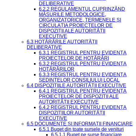
DELIBERATIVE
6.2.2 REGULAMENTUL CUPRINZÂND
MĂSURILE METODOLOGICE,
ORGANIZATORICE, TERMENELE ȘI
CIRCULAȚIA PROIECTELOR DE
DISPOZIȚII ALE AUTORITĂȚII
EXECUTIVE
6.3 HOTĂRÂRILE AUTORITĂȚII
DELIBERATIVE
6.3.1 REGISTRUL PENTRU EVIDENȚA
PROIECTELOR DE HOTĂRÂRI
6.3.2 REGISTRUL PENTRU EVIDENȚA
HOTĂRÂRILOR
6.3.3 REGISTRUL PENTRU EVIDENȚA
ȘEDINȚELOR CONSILIULUI LOCAL
6.4 DISPOZIȚIILE AUTORITĂȚII EXECUTIVE
6.4.1 REGISTRUL PENTRU EVIDENȚA
PROIECTELOR DE DISPOZIȚII ALE
AUTORITĂȚII EXECUTIVE
6.4.2 REGISTRUL PENTRU EVIDENȚA
DISPOZIȚIILOR AUTORITĂȚII
EXECUTIVE
6.5 DOCUMENTE ȘI INFORMAȚII FINANCIARE
6.5.1 Buget din toate sursele de venituri
6.5.1.1 Buget pe surse financiare