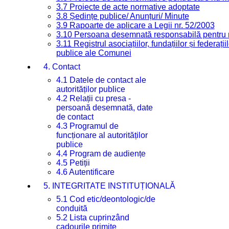
3.7 Proiecte de acte normative adoptate
3.8 Ședințe publice/ Anunțuri/ Minute
3.9 Rapoarte de aplicare a Legii nr. 52/2003
3.10 Persoana desemnată responsabilă pentru re
3.11 Registrul asociațiilor, fundațiilor și federații
publice ale Comunei
4. Contact
4.1 Datele de contact ale
autorităților publice
4.2 Relații cu presa -
persoană desemnată, date
de contact
4.3 Programul de
funcționare al autorităților
publice
4.4 Program de audiențe
4.5 Petiții
4.6 Autentificare
5. INTEGRITATE INSTITUȚIONALĂ
5.1 Cod etic/deontologic/de
conduită
5.2 Lista cuprinzând
cadourile primite