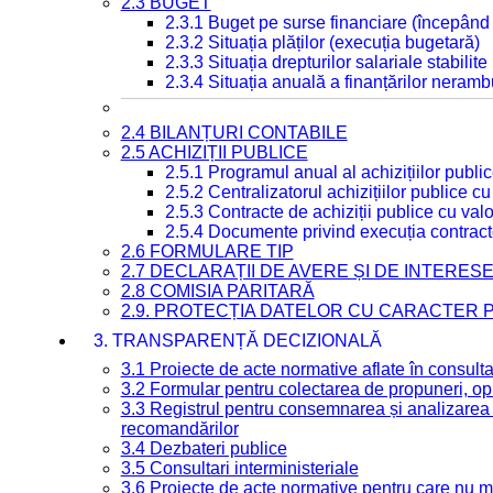
2.3 BUGET
2.3.1 Buget pe surse financiare (începând
2.3.2 Situația plăților (execuția bugetară)
2.3.3 Situația drepturilor salariale stabilit
2.3.4 Situația anuală a finanțărilor neramb
2.4 BILANȚURI CONTABILE
2.5 ACHIZIȚII PUBLICE
2.5.1 Programul anual al achizițiilor publi
2.5.2 Centralizatorul achizițiilor publice 
2.5.3 Contracte de achiziții publice cu va
2.5.4 Documente privind execuția contract
2.6 FORMULARE TIP
2.7 DECLARAȚII DE AVERE ȘI DE INTERES
2.8 COMISIA PARITARĂ
2.9. PROTECȚIA DATELOR CU CARACTER
3. TRANSPARENȚĂ DECIZIONALĂ
3.1 Proiecte de acte normative aflate în consult
3.2 Formular pentru colectarea de propuneri, opi
3.3 Registrul pentru consemnarea și analizarea p
recomandărilor
3.4 Dezbateri publice
3.5 Consultari interministeriale
3.6 Proiecte de acte normative pentru care nu ma