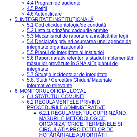
4.4 Program de audiențe
4.5 Petiții
4.6 Autentificare
5. INTEGRITATE INSTITUȚIONALĂ
5.1 Cod etic/deontologic/de conduită
5.2 Lista cuprinzând cadourile primite
5.3 Mecanismul de raportare a încălcărilor legii
5.4 Declarația privind asumarea unei agende de
integritate organizațională
5.5 Planul de integritate al instituției
5.6 Raport narativ referitor la stadiul implementării
măsurilor prevăzute în SNA și în planul de
integritate
5.7 Situația incidentelor de integritate
5.8. Studii/ Cercetări/ Ghiduri/ Materiale
informative relevante
6. MONITORUL OFICIAL LOCAL
6.1 STATUTUL COMUNEI
6.2 REGULAMENTELE PRIVIND
PROCEDURILE ADMINISTRATIVE
6.2.1 REGULAMENTUL CUPRINZÂND
MĂSURILE METODOLOGICE,
ORGANIZATORICE, TERMENELE ȘI
CIRCULAȚIA PROIECTELOR DE
HOTĂRÂRI ALE AUTORITĂȚII