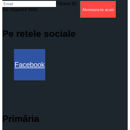
Please fill
the required field.
Aboneaza-te acum
Pe retele sociale
Facebook
Primăria