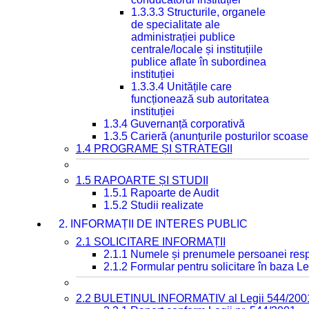
1.3.3.3 Structurile, organele
de specialitate ale
administrației publice
centrale/locale și instituțiile
publice aflate în subordinea
instituției
1.3.3.4 Unitățile care
funcționează sub autoritatea
instituției
1.3.4 Guvernanță corporativă
1.3.5 Carieră (anunțurile posturilor scoase
1.4 PROGRAME ȘI STRATEGII
1.5 RAPOARTE ȘI STUDII
1.5.1 Rapoarte de Audit
1.5.2 Studii realizate
2. INFORMAȚII DE INTERES PUBLIC
2.1 SOLICITARE INFORMAȚII
2.1.1 Numele și prenumele persoanei resp
2.1.2 Formular pentru solicitare în baza Le
2.2 BULETINUL INFORMATIV al Legii 544/200