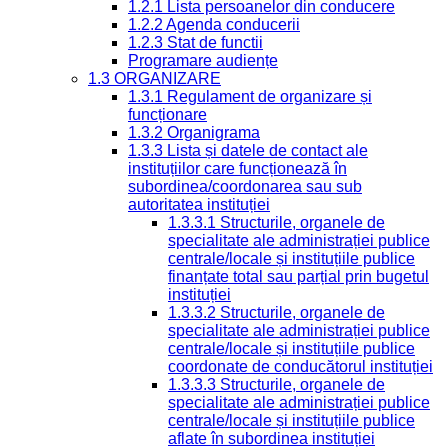
1.2.1 Lista persoanelor din conducere
1.2.2 Agenda conducerii
1.2.3 Stat de functii
Programare audiențe
1.3 ORGANIZARE
1.3.1 Regulament de organizare și
funcționare
1.3.2 Organigrama
1.3.3 Lista și datele de contact ale
instituțiilor care funcționează în
subordinea/coordonarea sau sub
autoritatea instituției
1.3.3.1 Structurile, organele de
specialitate ale administrației publice
centrale/locale și instituțiile publice
finanțate total sau parțial prin bugetul
instituției
1.3.3.2 Structurile, organele de
specialitate ale administrației publice
centrale/locale și instituțiile publice
coordonate de conducătorul instituției
1.3.3.3 Structurile, organele de
specialitate ale administrației publice
centrale/locale și instituțiile publice
aflate în subordinea instituției