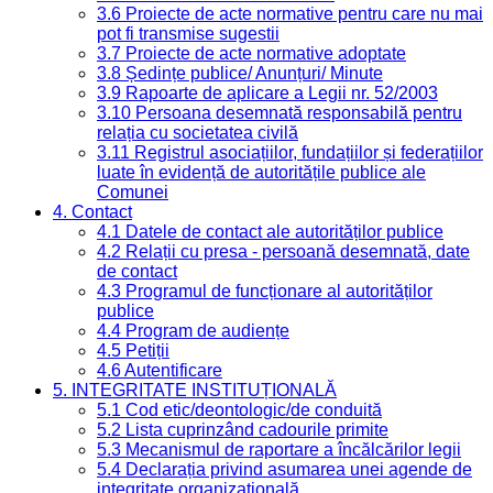
3.6 Proiecte de acte normative pentru care nu mai
pot fi transmise sugestii
3.7 Proiecte de acte normative adoptate
3.8 Ședințe publice/ Anunțuri/ Minute
3.9 Rapoarte de aplicare a Legii nr. 52/2003
3.10 Persoana desemnată responsabilă pentru
relația cu societatea civilă
3.11 Registrul asociațiilor, fundațiilor și federațiilor
luate în evidență de autoritățile publice ale
Comunei
4. Contact
4.1 Datele de contact ale autorităților publice
4.2 Relații cu presa - persoană desemnată, date
de contact
4.3 Programul de funcționare al autorităților
publice
4.4 Program de audiențe
4.5 Petiții
4.6 Autentificare
5. INTEGRITATE INSTITUȚIONALĂ
5.1 Cod etic/deontologic/de conduită
5.2 Lista cuprinzând cadourile primite
5.3 Mecanismul de raportare a încălcărilor legii
5.4 Declarația privind asumarea unei agende de
integritate organizațională