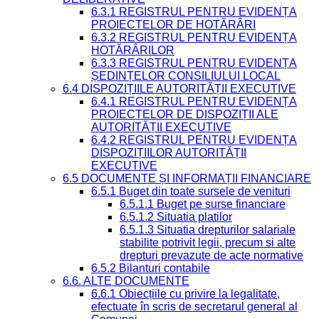
6.3.1 REGISTRUL PENTRU EVIDENȚA
PROIECTELOR DE HOTĂRÂRI
6.3.2 REGISTRUL PENTRU EVIDENȚA
HOTĂRÂRILOR
6.3.3 REGISTRUL PENTRU EVIDENȚA
ȘEDINȚELOR CONSILIULUI LOCAL
6.4 DISPOZIȚIILE AUTORITĂȚII EXECUTIVE
6.4.1 REGISTRUL PENTRU EVIDENȚA
PROIECTELOR DE DISPOZIȚII ALE
AUTORITĂȚII EXECUTIVE
6.4.2 REGISTRUL PENTRU EVIDENȚA
DISPOZIȚIILOR AUTORITĂȚII
EXECUTIVE
6.5 DOCUMENTE ȘI INFORMAȚII FINANCIARE
6.5.1 Buget din toate sursele de venituri
6.5.1.1 Buget pe surse financiare
6.5.1.2 Situatia platilor
6.5.1.3 Situatia drepturilor salariale
stabilite potrivit legii, precum si alte
drepturi prevazute de acte normative
6.5.2 Bilanturi contabile
6.6. ALTE DOCUMENTE
6.6.1 Obiecțiile cu privire la legalitate,
efectuate în scris de secretarul general al