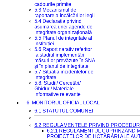
cadourile primite
5.3 Mecanismul de
raportare a încălcărilor legii
5.4 Declarația privind
asumarea unei agende de
integritate organizațională
5.5 Planul de integritate al
instituției
5.6 Raport narativ referitor
la stadiul implementării
măsurilor prevăzute în SNA
și în planul de integritate
5.7 Situația incidentelor de
integritate
5.8. Studii/ Cercetări/
Ghiduri/ Materiale
informative relevante
6. MONITORUL OFICIAL LOCAL
6.1 STATUTUL COMUNEI
6.2 REGULAMENTELE PRIVIND PROCEDURI
6.2.1 REGULAMENTUL CUPRINZÂND M
PROIECTELOR DE HOTĂRÂRI ALE AUT