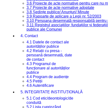
3.6 Proiecte de acte normative pentru care nu ma
3.7 Proiecte de acte normative adoptate
3.8 Ședințe publice/ Anunțuri/ Minute
3.9 Rapoarte de aplicare a Legii nr. 52/2003
3.10 Persoana desemnată responsabilă pentru re
3.11 Registrul asociațiilor, fundațiilor și federații
publice ale Comunei
4. Contact
4.1 Datele de contact ale
autorităților publice
4.2 Relații cu presa -
persoană desemnată, date
de contact
4.3 Programul de
funcționare al autorităților
publice
4.4 Program de audiențe
4.5 Petiții
4.6 Autentificare
5. INTEGRITATE INSTITUȚIONALĂ
5.1 Cod etic/deontologic/de
conduită
5.2 Lista cuprinzând