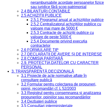
nerambursabile acordate persoanelor fizice
sau juridice fără scop patrimonial
2.4 BILANȚURI CONTABILE
2.5 ACHIZIȚII PUBLICE
2.5.1 Programul anual al achizițiilor publice
2.5.2 Centralizatorul achizițiilor publice cu
valoare mai mare de 5000 €
2.5.3 Contracte de achiziții publice cu
valoare de peste 5000 €
2.5.4 Documente privind execuția
contractelor
2.6 FORMULARE TIP
2.7 DECLARAȚII DE AVERE ȘI DE INTERESE
2.8 COMISIA PARITARĂ
2.9. PROTECȚIA DATELOR CU CARACTER
PERSONAL
3. TRANSPARENȚĂ DECIZIONALĂ
3.1 Proiecte de acte normative aflate în
consultare publică
3.2 Formular pentru colectarea de propuneri,
opinii, recomandări cf. L 52/2003
3.3 Registrul pentru consemnarea și analizarea
propunerilor, opiniilor sau recomandărilor
3.4 Dezbateri publice
3.5 Consultari interministeriale