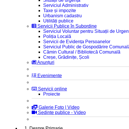
Situații de urgență
Serviciul Administrativ
Taxe și impozite
Urbanism cadastru
Utilități publice
Servicii Publice în Subordine
Serviciul Voluntar pentru Situații de Urgen
Poliția Locală
Servicii de Evidența Persoanelor
Serviciul Public de Gospodărire Comunal
Cămin Cultural / Bibliotecă Comunală
Creșe, Grădinițe, Școli
Anunțuri
Evenimente
Servicii online
Proiecte
Galerie Foto | Video
Sedinte publice - Video
1. Despre Primarie