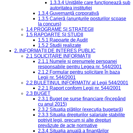
1.3.3.4 Unitățile care funcționează sub
autoritatea instituției
1.3.4 Guvernanță corporativă
1.3.5 Carieră (anunțurile posturilor scoase
la concurs)
1.4 PROGRAME ȘI STRATEGII
1.5 RAPOARTE ȘI STUDII
1.5.1 Rapoarte de Audit
1.5.2 Studii realizate
2. INFORMAȚII DE INTERES PUBLIC
2.1 SOLICITARE INFORMAȚII
2.1.1 Numele și prenumele persoanei
responsabile pentru Legea nr. 544/2001
2.1.2 Formular pentru solicitare în baza
Legii nr. 544/2001
2.2 BULETINUL INFORMATIV al Legii 544/2001
2.2.1 Raport conform Legii nr. 544/2001
2.3 BUGET
2.3.1 Buget pe surse financiare (începând
cu anul 2015)
2.3.2 Situația plăților (execuția bugetară)
2.3.3 Situația drepturilor salariale stabilite
potrivit legii, precum și alte drepturi
prevăzute de acte normative
2.3.4 Situația anuală a finanțărilor