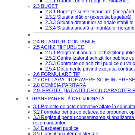
2.2.1 Raport conform Legii nr. 544/2001
2.3 BUGET
2.3.1 Buget pe surse financiare (începând
2.3.2 Situația plăților (execuția bugetară)
2.3.3 Situația drepturilor salariale stabilit
2.3.4 Situația anuală a finanțărilor neramb
2.4 BILANȚURI CONTABILE
2.5 ACHIZIȚII PUBLICE
2.5.1 Programul anual al achizițiilor publi
2.5.2 Centralizatorul achizițiilor publice 
2.5.3 Contracte de achiziții publice cu va
2.5.4 Documente privind execuția contract
2.6 FORMULARE TIP
2.7 DECLARAȚII DE AVERE ȘI DE INTERES
2.8 COMISIA PARITARĂ
2.9. PROTECȚIA DATELOR CU CARACTER
3. TRANSPARENȚĂ DECIZIONALĂ
3.1 Proiecte de acte normative aflate în consult
3.2 Formular pentru colectarea de propuneri, opi
3.3 Registrul pentru consemnarea și analizarea p
recomandărilor
3.4 Dezbateri publice
3.5 Consultari interministeriale