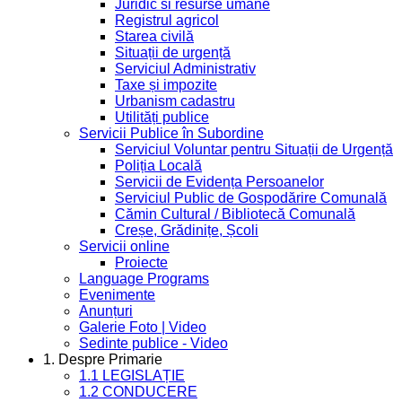
Juridic si resurse umane
Registrul agricol
Starea civilă
Situații de urgență
Serviciul Administrativ
Taxe și impozite
Urbanism cadastru
Utilități publice
Servicii Publice în Subordine
Serviciul Voluntar pentru Situații de Urgență
Poliția Locală
Servicii de Evidența Persoanelor
Serviciul Public de Gospodărire Comunală
Cămin Cultural / Bibliotecă Comunală
Creșe, Grădinițe, Școli
Servicii online
Proiecte
Language Programs
Evenimente
Anunțuri
Galerie Foto | Video
Sedinte publice - Video
1. Despre Primarie
1.1 LEGISLAȚIE
1.2 CONDUCERE