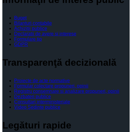
Buget
Bilanţuri contabile
Achiziţii publice
Declaratii de avere si interese
Formulare tip
GDPR
Transparenţă decizională
Proiecte de acte normative
Formular colectare propuneri, opinii
Registru consemnare si analizare propuneri, opinii
Dezbateri publice
Consultari interministeriale
Video Şedinţe publice
Legături rapide