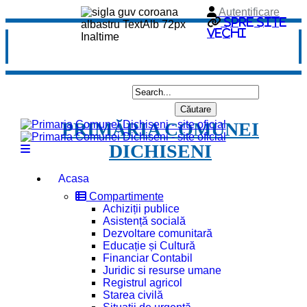
Autentificare
Spre site
vechi
PRIMĂRIA COMUNEI
DICHISENI
Acasa
Compartimente
Achiziții publice
Asistență socială
Dezvoltare comunitară
Educație și Cultură
Financiar Contabil
Juridic si resurse umane
Registrul agricol
Starea civilă