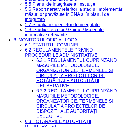
5.5 Planul de integritate al instituției
5.6 Raport narativ referitor la stadiul implementării
măsurilor prevăzute în SNA și în planul de
integritate
5.7 Situația incidentelor de integritate
5.8. Studii/ Cercetări/ Ghiduri/ Materiale
informative relevante
6. MONITORUL OFICIAL LOCAL
6.1 STATUTUL COMUNEI
6.2 REGULAMENTELE PRIVIND
PROCEDURILE ADMINISTRATIVE
6.2.1 REGULAMENTUL CUPRINZÂND
MĂSURILE METODOLOGICE,
ORGANIZATORICE, TERMENELE ȘI
CIRCULAȚIA PROIECTELOR DE
HOTĂRÂRI ALE AUTORITĂȚII
DELIBERATIVE
6.2.2 REGULAMENTUL CUPRINZÂND
MĂSURILE METODOLOGICE,
ORGANIZATORICE, TERMENELE ȘI
CIRCULAȚIA PROIECTELOR DE
DISPOZIȚII ALE AUTORITĂȚII
EXECUTIVE
6.3 HOTĂRÂRILE AUTORITĂȚII
DELIBERATIVE