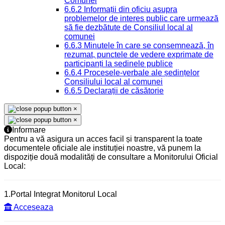
Comunei
6.6.2 Informații din oficiu asupra
problemelor de interes public care urmează
să fie dezbătute de Consiliul local al
comunei
6.6.3 Minutele în care se consemnează, în
rezumat, punctele de vedere exprimate de
participanți la ședinele publice
6.6.4 Procesele-verbale ale ședințelor
Consiliului local al comunei
6.6.5 Declarații de căsătorie
×
×
Informare
Pentru a vă asigura un acces facil și transparent la toate
documentele oficiale ale instituției noastre, vă punem la
dispoziție două modalități de consultare a Monitorului Oficial
Local:
1.Portal Integrat Monitorul Local
Acceseaza