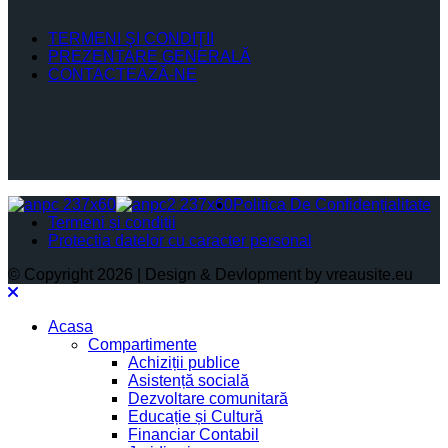
TERMENI ŞI CONDIŢII
PREZENTARE GENERALĂ
CONTACTEAZĂ-NE
Politica De Confidențialitate
Termeni și condiții
Protectia datelor cu caracter personal
© Copyright 2026 | Design & Devlopment by vreausite.eu
Acasa
Compartimente
Achiziții publice
Asistență socială
Dezvoltare comunitară
Educație și Cultură
Financiar Contabil