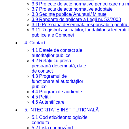
3.6 Proiecte de acte normative pentru care nu ma
3.7 Proiecte de acte normative adoptate
3.8 Ședințe publice/ Anunțuri/ Minute
3.9 Rapoarte de aplicare a Legii nr. 52/2003
3.10 Persoana desemnată responsabilă pentru re
3.11 Registrul asociațiilor, fundațiilor și federații
publice ale Comunei
4. Contact
4.1 Datele de contact ale
autorităților publice
4.2 Relații cu presa -
persoană desemnată, date
de contact
4.3 Programul de
funcționare al autorităților
publice
4.4 Program de audiențe
4.5 Petiții
4.6 Autentificare
5. INTEGRITATE INSTITUȚIONALĂ
5.1 Cod etic/deontologic/de
conduită
5.2 Lista cuprinzând