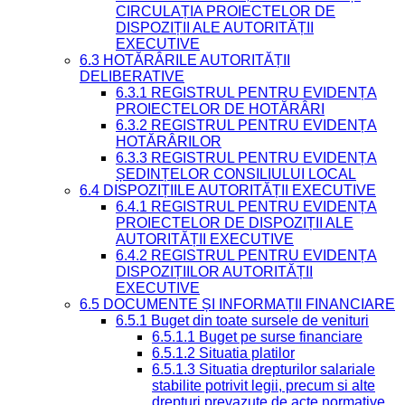
CIRCULAȚIA PROIECTELOR DE
DISPOZIȚII ALE AUTORITĂȚII
EXECUTIVE
6.3 HOTĂRÂRILE AUTORITĂȚII
DELIBERATIVE
6.3.1 REGISTRUL PENTRU EVIDENȚA
PROIECTELOR DE HOTĂRÂRI
6.3.2 REGISTRUL PENTRU EVIDENȚA
HOTĂRÂRILOR
6.3.3 REGISTRUL PENTRU EVIDENȚA
ȘEDINȚELOR CONSILIULUI LOCAL
6.4 DISPOZIȚIILE AUTORITĂȚII EXECUTIVE
6.4.1 REGISTRUL PENTRU EVIDENȚA
PROIECTELOR DE DISPOZIȚII ALE
AUTORITĂȚII EXECUTIVE
6.4.2 REGISTRUL PENTRU EVIDENȚA
DISPOZIȚIILOR AUTORITĂȚII
EXECUTIVE
6.5 DOCUMENTE ȘI INFORMAȚII FINANCIARE
6.5.1 Buget din toate sursele de venituri
6.5.1.1 Buget pe surse financiare
6.5.1.2 Situatia platilor
6.5.1.3 Situatia drepturilor salariale
stabilite potrivit legii, precum si alte
drepturi prevazute de acte normative