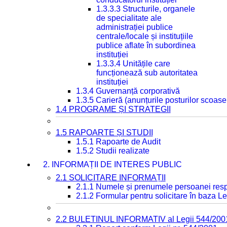
1.3.3.3 Structurile, organele
de specialitate ale
administrației publice
centrale/locale și instituțiile
publice aflate în subordinea
instituției
1.3.3.4 Unitățile care
funcționează sub autoritatea
instituției
1.3.4 Guvernanță corporativă
1.3.5 Carieră (anunțurile posturilor scoase
1.4 PROGRAME ȘI STRATEGII
1.5 RAPOARTE ȘI STUDII
1.5.1 Rapoarte de Audit
1.5.2 Studii realizate
2. INFORMAȚII DE INTERES PUBLIC
2.1 SOLICITARE INFORMAȚII
2.1.1 Numele și prenumele persoanei resp
2.1.2 Formular pentru solicitare în baza Le
2.2 BULETINUL INFORMATIV al Legii 544/200