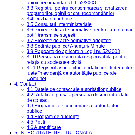
opinii, recomandări cf. L 52/2003
3.3 Registrul pentru consemnarea și analizarea
propunerilor, opiniilor sau recomandărilor
3.4 Dezbateri publice
3.5 Consultari interministeriale
3.6 Proiecte de acte normative pentru care nu mai
pot fi transmise sugestii
3.7 Proiecte de acte normative adoptate
3.8 Ședințe publice/ Anunțuri/ Minute
3.9 Rapoarte de aplicare a Legii nr. 52/2003
3.10 Persoana desemnată responsabilă pentru
relația cu societatea civilă
3.11 Registrul asociațiilor, fundațiilor și federațiilor
luate în evidență de autoritățile publice ale
Comunei
4. Contact
4.1 Datele de contact ale autorităților publice
4.2 Relații cu presa - persoană desemnată, date
de contact
4.3 Programul de funcționare al autorităților
publice
4.4 Program de audiențe
4.5 Petiții
4.6 Autentificare
5. INTEGRITATE INSTITUȚIONALĂ