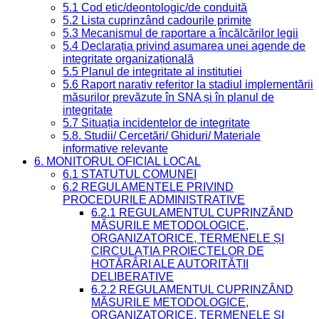
5.1 Cod etic/deontologic/de conduită
5.2 Lista cuprinzând cadourile primite
5.3 Mecanismul de raportare a încălcărilor legii
5.4 Declarația privind asumarea unei agende de
integritate organizațională
5.5 Planul de integritate al instituției
5.6 Raport narativ referitor la stadiul implementării
măsurilor prevăzute în SNA și în planul de
integritate
5.7 Situația incidentelor de integritate
5.8. Studii/ Cercetări/ Ghiduri/ Materiale
informative relevante
6. MONITORUL OFICIAL LOCAL
6.1 STATUTUL COMUNEI
6.2 REGULAMENTELE PRIVIND
PROCEDURILE ADMINISTRATIVE
6.2.1 REGULAMENTUL CUPRINZÂND
MĂSURILE METODOLOGICE,
ORGANIZATORICE, TERMENELE ȘI
CIRCULAȚIA PROIECTELOR DE
HOTĂRÂRI ALE AUTORITĂȚII
DELIBERATIVE
6.2.2 REGULAMENTUL CUPRINZÂND
MĂSURILE METODOLOGICE,
ORGANIZATORICE, TERMENELE ȘI