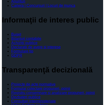
Anunturi
Cariera | Concursuri | Locuri de munca
Informaţii de interes public
Buget
Bilanţuri contabile
Achiziţii publice
Declaratii de avere si interese
Formulare tip
GDPR
Transparenţă decizională
Proiecte de acte normative
Formular colectare propuneri, opinii
Registru consemnare si analizare propuneri, opinii
Dezbateri publice
Consultari interministeriale