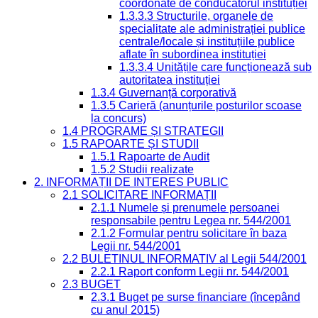
coordonate de conducătorul instituției
1.3.3.3 Structurile, organele de
specialitate ale administrației publice
centrale/locale și instituțiile publice
aflate în subordinea instituției
1.3.3.4 Unitățile care funcționează sub
autoritatea instituției
1.3.4 Guvernanță corporativă
1.3.5 Carieră (anunțurile posturilor scoase
la concurs)
1.4 PROGRAME ȘI STRATEGII
1.5 RAPOARTE ȘI STUDII
1.5.1 Rapoarte de Audit
1.5.2 Studii realizate
2. INFORMAȚII DE INTERES PUBLIC
2.1 SOLICITARE INFORMAȚII
2.1.1 Numele și prenumele persoanei
responsabile pentru Legea nr. 544/2001
2.1.2 Formular pentru solicitare în baza
Legii nr. 544/2001
2.2 BULETINUL INFORMATIV al Legii 544/2001
2.2.1 Raport conform Legii nr. 544/2001
2.3 BUGET
2.3.1 Buget pe surse financiare (începând
cu anul 2015)