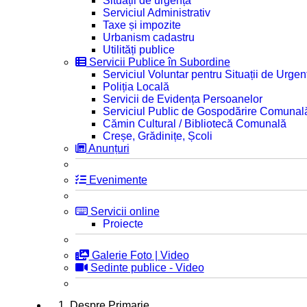
Situații de urgență
Serviciul Administrativ
Taxe și impozite
Urbanism cadastru
Utilități publice
Servicii Publice în Subordine
Serviciul Voluntar pentru Situații de Urgen
Poliția Locală
Servicii de Evidența Persoanelor
Serviciul Public de Gospodărire Comunal
Cămin Cultural / Bibliotecă Comunală
Creșe, Grădinițe, Școli
Anunțuri
Evenimente
Servicii online
Proiecte
Galerie Foto | Video
Sedinte publice - Video
1. Despre Primarie