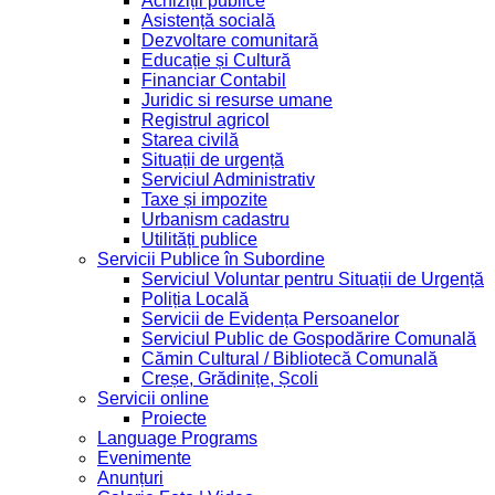
Achiziții publice
Asistență socială
Dezvoltare comunitară
Educație și Cultură
Financiar Contabil
Juridic si resurse umane
Registrul agricol
Starea civilă
Situații de urgență
Serviciul Administrativ
Taxe și impozite
Urbanism cadastru
Utilități publice
Servicii Publice în Subordine
Serviciul Voluntar pentru Situații de Urgență
Poliția Locală
Servicii de Evidența Persoanelor
Serviciul Public de Gospodărire Comunală
Cămin Cultural / Bibliotecă Comunală
Creșe, Grădinițe, Școli
Servicii online
Proiecte
Language Programs
Evenimente
Anunțuri