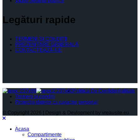
Video Şedinţe publice
Legături rapide
TERMENI ŞI CONDIŢII
PREZENTARE GENERALĂ
CONTACTEAZĂ-NE
Politica De Confidențialitate
Termeni și condiții
Protectia datelor cu caracter personal
© Copyright 2026 | Design & Devlopment by vreausite.eu
Acasa
Compartimente