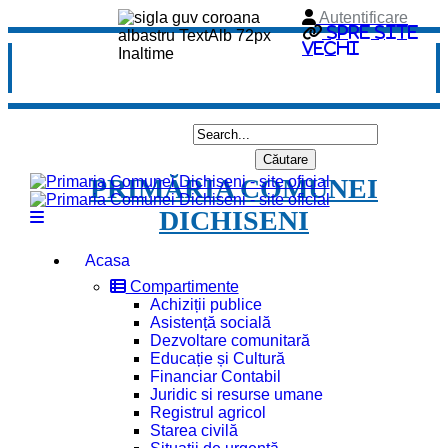
Autentificare
Spre site
vechi
PRIMĂRIA COMUNEI
DICHISENI
Acasa
Compartimente
Achiziții publice
Asistență socială
Dezvoltare comunitară
Educație și Cultură
Financiar Contabil
Juridic si resurse umane
Registrul agricol
Starea civilă