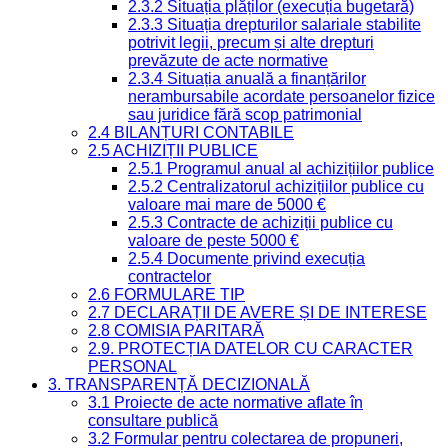
2.3.2 Situația plăților (execuția bugetară)
2.3.3 Situația drepturilor salariale stabilite
potrivit legii, precum și alte drepturi
prevăzute de acte normative
2.3.4 Situația anuală a finanțărilor
nerambursabile acordate persoanelor fizice
sau juridice fără scop patrimonial
2.4 BILANȚURI CONTABILE
2.5 ACHIZIȚII PUBLICE
2.5.1 Programul anual al achizițiilor publice
2.5.2 Centralizatorul achizițiilor publice cu
valoare mai mare de 5000 €
2.5.3 Contracte de achiziții publice cu
valoare de peste 5000 €
2.5.4 Documente privind execuția
contractelor
2.6 FORMULARE TIP
2.7 DECLARAȚII DE AVERE ȘI DE INTERESE
2.8 COMISIA PARITARĂ
2.9. PROTECȚIA DATELOR CU CARACTER
PERSONAL
3. TRANSPARENȚĂ DECIZIONALĂ
3.1 Proiecte de acte normative aflate în
consultare publică
3.2 Formular pentru colectarea de propuneri,