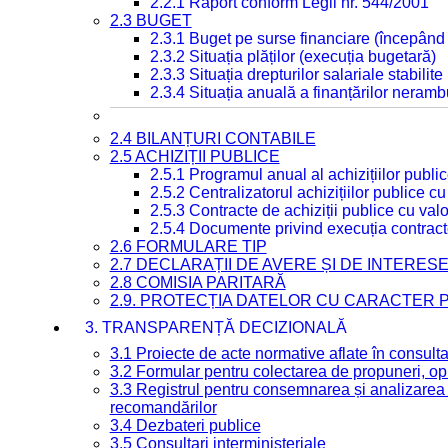
2.2.1 Raport conform Legii nr. 544/2001
2.3 BUGET
2.3.1 Buget pe surse financiare (începând
2.3.2 Situația plăților (execuția bugetară)
2.3.3 Situația drepturilor salariale stabilit
2.3.4 Situația anuală a finanțărilor neramb
2.4 BILANȚURI CONTABILE
2.5 ACHIZIȚII PUBLICE
2.5.1 Programul anual al achizițiilor publi
2.5.2 Centralizatorul achizițiilor publice 
2.5.3 Contracte de achiziții publice cu va
2.5.4 Documente privind execuția contract
2.6 FORMULARE TIP
2.7 DECLARAȚII DE AVERE ȘI DE INTERES
2.8 COMISIA PARITARĂ
2.9. PROTECȚIA DATELOR CU CARACTER
3. TRANSPARENȚĂ DECIZIONALĂ
3.1 Proiecte de acte normative aflate în consult
3.2 Formular pentru colectarea de propuneri, opi
3.3 Registrul pentru consemnarea și analizarea p
recomandărilor
3.4 Dezbateri publice
3.5 Consultari interministeriale