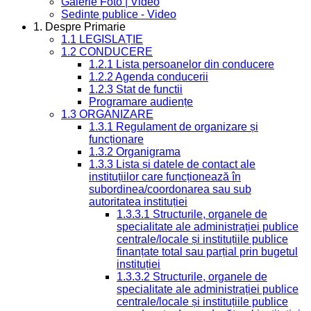
Galerie Foto | Video
Sedinte publice - Video
1. Despre Primarie
1.1 LEGISLAȚIE
1.2 CONDUCERE
1.2.1 Lista persoanelor din conducere
1.2.2 Agenda conducerii
1.2.3 Stat de functii
Programare audiențe
1.3 ORGANIZARE
1.3.1 Regulament de organizare și
funcționare
1.3.2 Organigrama
1.3.3 Lista și datele de contact ale
instituțiilor care funcționează în
subordinea/coordonarea sau sub
autoritatea instituției
1.3.3.1 Structurile, organele de
specialitate ale administrației publice
centrale/locale și instituțiile publice
finanțate total sau parțial prin bugetul
instituției
1.3.3.2 Structurile, organele de
specialitate ale administrației publice
centrale/locale și instituțiile publice