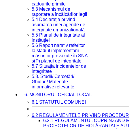
cadourile primite
5.3 Mecanismul de
raportare a încălcărilor legii
5.4 Declarația privind
asumarea unei agende de
integritate organizațională
5.5 Planul de integritate al
instituției
5.6 Raport narativ referitor
la stadiul implementării
măsurilor prevăzute în SNA
și în planul de integritate
5.7 Situația incidentelor de
integritate
5.8. Studii/ Cercetări/
Ghiduri/ Materiale
informative relevante
6. MONITORUL OFICIAL LOCAL
6.1 STATUTUL COMUNEI
6.2 REGULAMENTELE PRIVIND PROCEDURI
6.2.1 REGULAMENTUL CUPRINZÂND M
PROIECTELOR DE HOTĂRÂRI ALE AUT