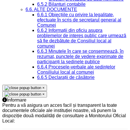
6.5.2 Bilanturi contabile
6.6. ALTE DOCUMENTE
6.6.1 Obiecțiile cu privire la legalitate,
efectuate în scris de secretarul general al
Comunei
6.6.2 Informații din oficiu asupra
problemelor de interes public care urmează
să fie dezbătute de Consiliul local al
comunei
6.6.3 Minutele în care se consemnează, în
rezumat, punctele de vedere exprimate de
participanți la ședinele publice
6.6.4 Procesele-verbale ale ședințelor
Consiliului local al comunei
6.6.5 Declarații de căsătorie
×
×
Informare
Pentru a vă asigura un acces facil și transparent la toate
documentele oficiale ale instituției noastre, vă punem la
dispoziție două modalități de consultare a Monitorului Oficial
Local: