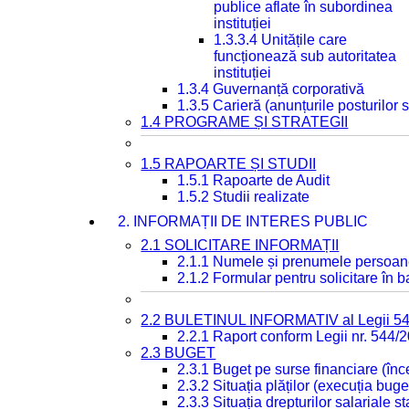
publice aflate în subordinea
instituției
1.3.3.4 Unitățile care
funcționează sub autoritatea
instituției
1.3.4 Guvernanță corporativă
1.3.5 Carieră (anunțurile posturilor
1.4 PROGRAME ȘI STRATEGII
1.5 RAPOARTE ȘI STUDII
1.5.1 Rapoarte de Audit
1.5.2 Studii realizate
2. INFORMAȚII DE INTERES PUBLIC
2.1 SOLICITARE INFORMAȚII
2.1.1 Numele și prenumele persoan
2.1.2 Formular pentru solicitare în 
2.2 BULETINUL INFORMATIV al Legii 5
2.2.1 Raport conform Legii nr. 544/
2.3 BUGET
2.3.1 Buget pe surse financiare (în
2.3.2 Situația plăților (execuția buge
2.3.3 Situația drepturilor salariale s