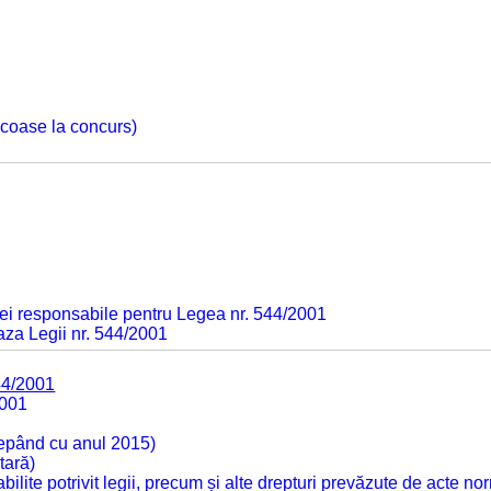
 scoase la concurs)
ei responsabile pentru Legea nr. 544/2001
baza Legii nr. 544/2001
44/2001
2001
cepând cu anul 2015)
tară)
tabilite potrivit legii, precum și alte drepturi prevăzute de acte no