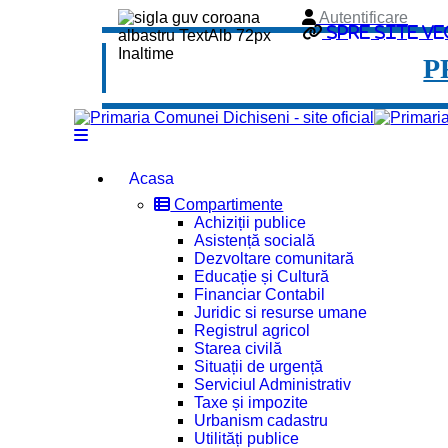
Autentificare
Spre site ve
P
Acasa
Compartimente
Achiziții publice
Asistență socială
Dezvoltare comunitară
Educație și Cultură
Financiar Contabil
Juridic si resurse umane
Registrul agricol
Starea civilă
Situații de urgență
Serviciul Administrativ
Taxe și impozite
Urbanism cadastru
Utilități publice