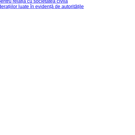
tru relația cu societatea civilă
derațiilor luate în evidență de autoritățile