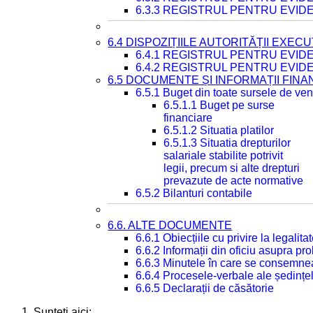
6.3.3 REGISTRUL PENTRU EVID
6.4 DISPOZIȚIILE AUTORITĂȚII EXECU
6.4.1 REGISTRUL PENTRU EVID
6.4.2 REGISTRUL PENTRU EVID
6.5 DOCUMENTE ȘI INFORMAȚII FIN
6.5.1 Buget din toate sursele de veni
6.5.1.1 Buget pe surse
financiare
6.5.1.2 Situatia platilor
6.5.1.3 Situatia drepturilor
salariale stabilite potrivit
legii, precum si alte drepturi
prevazute de acte normative
6.5.2 Bilanturi contabile
6.6. ALTE DOCUMENTE
6.6.1 Obiecțiile cu privire la legali
6.6.2 Informații din oficiu asupra p
6.6.3 Minutele în care se consemnea
6.6.4 Procesele-verbale ale ședințel
6.6.5 Declarații de căsătorie
Sunteți aici: