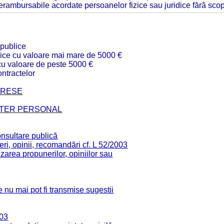
 nerambursabile acordate persoanelor fizice sau juridice fără sco
 publice
ublice cu valoare mai mare de 5000 €
 cu valoare de peste 5000 €
ntractelor
TERESE
CTER PERSONAL
onsultare publică
ri, opinii, recomandări cf. L 52/2003
zarea propunerilor, opiniilor sau
 nu mai pot fi transmise sugestii
003