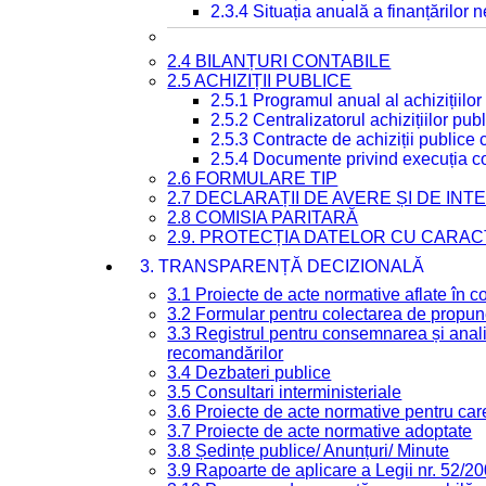
2.3.4 Situația anuală a finanțărilor
2.4 BILANȚURI CONTABILE
2.5 ACHIZIȚII PUBLICE
2.5.1 Programul anual al achizițiilor
2.5.2 Centralizatorul achizițiilor p
2.5.3 Contracte de achiziții publice
2.5.4 Documente privind execuția co
2.6 FORMULARE TIP
2.7 DECLARAȚII DE AVERE ȘI DE IN
2.8 COMISIA PARITARĂ
2.9. PROTECȚIA DATELOR CU CARA
3. TRANSPARENȚĂ DECIZIONALĂ
3.1 Proiecte de acte normative aflate în c
3.2 Formular pentru colectarea de propune
3.3 Registrul pentru consemnarea și anali
recomandărilor
3.4 Dezbateri publice
3.5 Consultari interministeriale
3.6 Proiecte de acte normative pentru care
3.7 Proiecte de acte normative adoptate
3.8 Ședințe publice/ Anunțuri/ Minute
3.9 Rapoarte de aplicare a Legii nr. 52/2