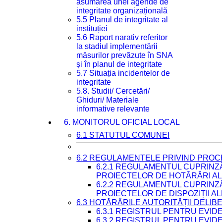
asumarea unei agende de
integritate organizațională
5.5 Planul de integritate al
instituției
5.6 Raport narativ referitor
la stadiul implementării
măsurilor prevăzute în SNA
și în planul de integritate
5.7 Situația incidentelor de
integritate
5.8. Studii/ Cercetări/
Ghiduri/ Materiale
informative relevante
6. MONITORUL OFICIAL LOCAL
6.1 STATUTUL COMUNEI
6.2 REGULAMENTELE PRIVIND PROC
6.2.1 REGULAMENTUL CUPRINZ
PROIECTELOR DE HOTĂRÂRI ALE
6.2.2 REGULAMENTUL CUPRINZ
PROIECTELOR DE DISPOZIȚII A
6.3 HOTĂRÂRILE AUTORITĂȚII DELIB
6.3.1 REGISTRUL PENTRU EVI
6.3.2 REGISTRUL PENTRU EVI