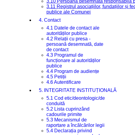
3.10 Persoana desemnată responsabilă pen
3.11 Registrul asociațiilor, fundațiilor și fe
publice ale Comunei
4. Contact
4.1 Datele de contact ale
autorităților publice
4.2 Relații cu presa -
persoană desemnată, date
de contact
4.3 Programul de
funcționare al autorităților
publice
4.4 Program de audiențe
4.5 Petiții
4.6 Autentificare
5. INTEGRITATE INSTITUȚIONALĂ
5.1 Cod etic/deontologic/de
conduită
5.2 Lista cuprinzând
cadourile primite
5.3 Mecanismul de
raportare a încălcărilor legii
5.4 Declarația privind