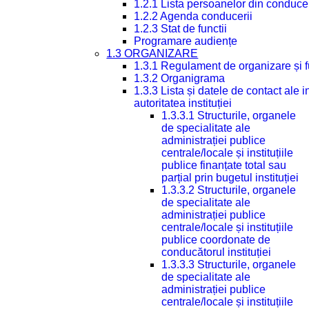
1.2.1 Lista persoanelor din conduce
1.2.2 Agenda conducerii
1.2.3 Stat de functii
Programare audiențe
1.3 ORGANIZARE
1.3.1 Regulament de organizare și 
1.3.2 Organigrama
1.3.3 Lista și datele de contact ale
autoritatea instituției
1.3.3.1 Structurile, organele
de specialitate ale
administrației publice
centrale/locale și instituțiile
publice finanțate total sau
parțial prin bugetul instituției
1.3.3.2 Structurile, organele
de specialitate ale
administrației publice
centrale/locale și instituțiile
publice coordonate de
conducătorul instituției
1.3.3.3 Structurile, organele
de specialitate ale
administrației publice
centrale/locale și instituțiile