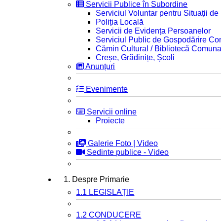
Servicii Publice în Subordine
Serviciul Voluntar pentru Situații d
Poliția Locală
Servicii de Evidența Persoanelor
Serviciul Public de Gospodărire C
Cămin Cultural / Bibliotecă Comuna
Creșe, Grădinițe, Școli
Anunțuri
Evenimente
Servicii online
Proiecte
Galerie Foto | Video
Sedinte publice - Video
1. Despre Primarie
1.1 LEGISLAȚIE
1.2 CONDUCERE