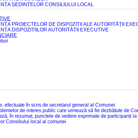
ENȚA ȘEDINȚELOR CONSILIULUI LOCAL
TIVE
ENȚA PROIECTELOR DE DISPOZIȚII ALE AUTORITĂȚII EXE
ENȚA DISPOZIȚIILOR AUTORITĂȚII EXECUTIVE
ANCIARE
turi
tate, efectuate în scris de secretarul general al Comunei
roblemelor de interes public care urmează să fie dezbătute de Con
ză, în rezumat, punctele de vedere exprimate de participanți la
or Consiliului local al comunei