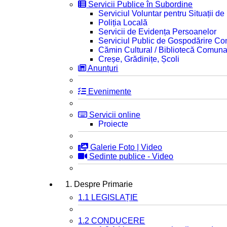
Servicii Publice în Subordine
Serviciul Voluntar pentru Situații d
Poliția Locală
Servicii de Evidența Persoanelor
Serviciul Public de Gospodărire C
Cămin Cultural / Bibliotecă Comuna
Creșe, Grădinițe, Școli
Anunțuri
Evenimente
Servicii online
Proiecte
Galerie Foto | Video
Sedinte publice - Video
1. Despre Primarie
1.1 LEGISLAȚIE
1.2 CONDUCERE