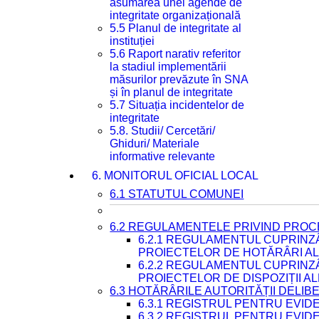
asumarea unei agende de
integritate organizațională
5.5 Planul de integritate al
instituției
5.6 Raport narativ referitor
la stadiul implementării
măsurilor prevăzute în SNA
și în planul de integritate
5.7 Situația incidentelor de
integritate
5.8. Studii/ Cercetări/
Ghiduri/ Materiale
informative relevante
6. MONITORUL OFICIAL LOCAL
6.1 STATUTUL COMUNEI
6.2 REGULAMENTELE PRIVIND PROC
6.2.1 REGULAMENTUL CUPRINZ
PROIECTELOR DE HOTĂRÂRI ALE
6.2.2 REGULAMENTUL CUPRINZ
PROIECTELOR DE DISPOZIȚII A
6.3 HOTĂRÂRILE AUTORITĂȚII DELIB
6.3.1 REGISTRUL PENTRU EVI
6.3.2 REGISTRUL PENTRU EVI