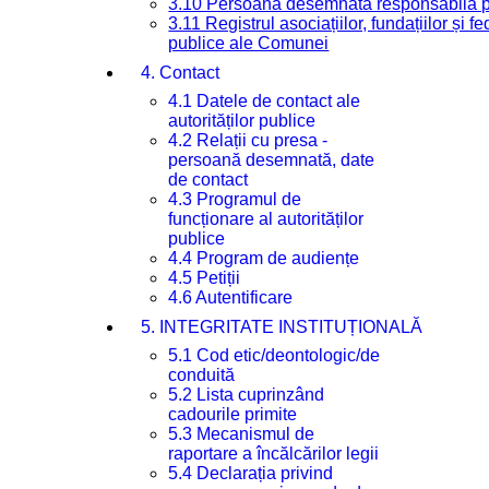
3.10 Persoana desemnată responsabilă pen
3.11 Registrul asociațiilor, fundațiilor și fe
publice ale Comunei
4. Contact
4.1 Datele de contact ale
autorităților publice
4.2 Relații cu presa -
persoană desemnată, date
de contact
4.3 Programul de
funcționare al autorităților
publice
4.4 Program de audiențe
4.5 Petiții
4.6 Autentificare
5. INTEGRITATE INSTITUȚIONALĂ
5.1 Cod etic/deontologic/de
conduită
5.2 Lista cuprinzând
cadourile primite
5.3 Mecanismul de
raportare a încălcărilor legii
5.4 Declarația privind