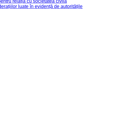
tru relația cu societatea civilă
derațiilor luate în evidență de autoritățile