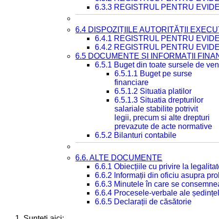
6.3.3 REGISTRUL PENTRU EVID
6.4 DISPOZIȚIILE AUTORITĂȚII EXECU
6.4.1 REGISTRUL PENTRU EVID
6.4.2 REGISTRUL PENTRU EVID
6.5 DOCUMENTE ȘI INFORMAȚII FIN
6.5.1 Buget din toate sursele de veni
6.5.1.1 Buget pe surse
financiare
6.5.1.2 Situatia platilor
6.5.1.3 Situatia drepturilor
salariale stabilite potrivit
legii, precum si alte drepturi
prevazute de acte normative
6.5.2 Bilanturi contabile
6.6. ALTE DOCUMENTE
6.6.1 Obiecțiile cu privire la legali
6.6.2 Informații din oficiu asupra p
6.6.3 Minutele în care se consemnea
6.6.4 Procesele-verbale ale ședințel
6.6.5 Declarații de căsătorie
Sunteți aici: