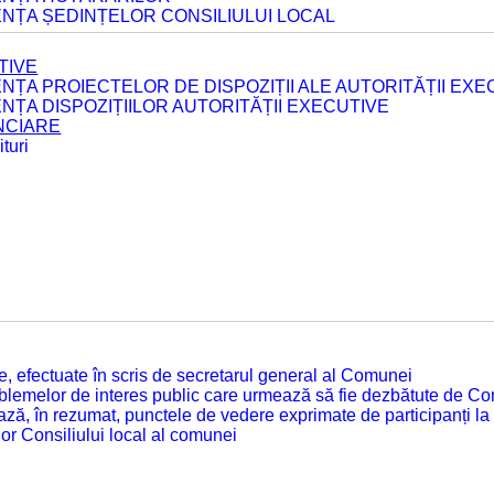
ENȚA ȘEDINȚELOR CONSILIULUI LOCAL
TIVE
ENȚA PROIECTELOR DE DISPOZIȚII ALE AUTORITĂȚII EXE
ENȚA DISPOZIȚIILOR AUTORITĂȚII EXECUTIVE
ANCIARE
turi
tate, efectuate în scris de secretarul general al Comunei
roblemelor de interes public care urmează să fie dezbătute de Con
ză, în rezumat, punctele de vedere exprimate de participanți la
or Consiliului local al comunei