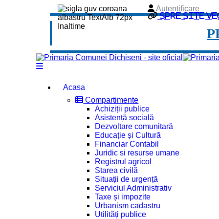
Autentificare
Spre site ve
P
Acasa
Compartimente
Achiziții publice
Asistență socială
Dezvoltare comunitară
Educație și Cultură
Financiar Contabil
Juridic si resurse umane
Registrul agricol
Starea civilă
Situații de urgență
Serviciul Administrativ
Taxe și impozite
Urbanism cadastru
Utilități publice