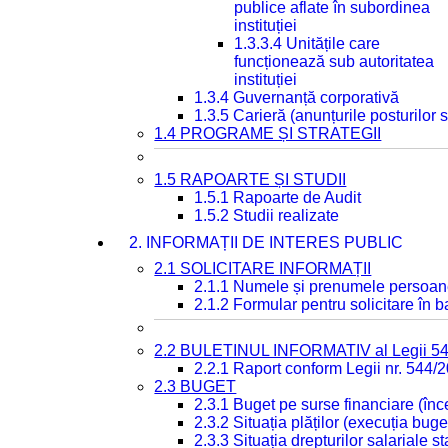
publice aflate în subordinea
instituției
1.3.3.4 Unitățile care
funcționează sub autoritatea
instituției
1.3.4 Guvernanță corporativă
1.3.5 Carieră (anunțurile posturilor
1.4 PROGRAME ȘI STRATEGII
1.5 RAPOARTE ȘI STUDII
1.5.1 Rapoarte de Audit
1.5.2 Studii realizate
2. INFORMAȚII DE INTERES PUBLIC
2.1 SOLICITARE INFORMAȚII
2.1.1 Numele și prenumele persoan
2.1.2 Formular pentru solicitare în 
2.2 BULETINUL INFORMATIV al Legii 5
2.2.1 Raport conform Legii nr. 544/
2.3 BUGET
2.3.1 Buget pe surse financiare (în
2.3.2 Situația plăților (execuția buge
2.3.3 Situația drepturilor salariale s