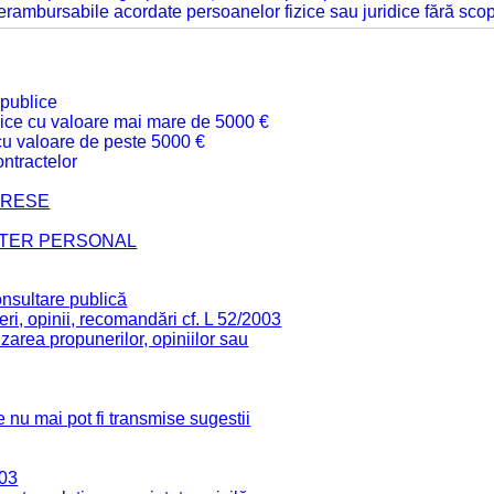
 nerambursabile acordate persoanelor fizice sau juridice fără sco
 publice
ublice cu valoare mai mare de 5000 €
 cu valoare de peste 5000 €
ntractelor
TERESE
CTER PERSONAL
onsultare publică
ri, opinii, recomandări cf. L 52/2003
zarea propunerilor, opiniilor sau
 nu mai pot fi transmise sugestii
003