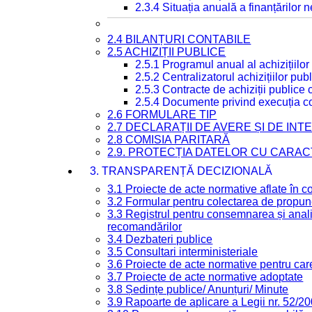
2.3.4 Situația anuală a finanțărilor
2.4 BILANȚURI CONTABILE
2.5 ACHIZIȚII PUBLICE
2.5.1 Programul anual al achizițiilor
2.5.2 Centralizatorul achizițiilor p
2.5.3 Contracte de achiziții publice
2.5.4 Documente privind execuția co
2.6 FORMULARE TIP
2.7 DECLARAȚII DE AVERE ȘI DE IN
2.8 COMISIA PARITARĂ
2.9. PROTECȚIA DATELOR CU CARA
3. TRANSPARENȚĂ DECIZIONALĂ
3.1 Proiecte de acte normative aflate în c
3.2 Formular pentru colectarea de propune
3.3 Registrul pentru consemnarea și anali
recomandărilor
3.4 Dezbateri publice
3.5 Consultari interministeriale
3.6 Proiecte de acte normative pentru care
3.7 Proiecte de acte normative adoptate
3.8 Ședințe publice/ Anunțuri/ Minute
3.9 Rapoarte de aplicare a Legii nr. 52/2