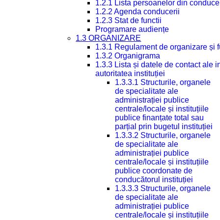
1.2.1 Lista persoanelor din conduce
1.2.2 Agenda conducerii
1.2.3 Stat de functii
Programare audiențe
1.3 ORGANIZARE
1.3.1 Regulament de organizare și 
1.3.2 Organigrama
1.3.3 Lista și datele de contact ale
autoritatea instituției
1.3.3.1 Structurile, organele
de specialitate ale
administrației publice
centrale/locale și instituțiile
publice finanțate total sau
parțial prin bugetul instituției
1.3.3.2 Structurile, organele
de specialitate ale
administrației publice
centrale/locale și instituțiile
publice coordonate de
conducătorul instituției
1.3.3.3 Structurile, organele
de specialitate ale
administrației publice
centrale/locale și instituțiile