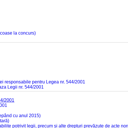
 scoase la concurs)
ei responsabile pentru Legea nr. 544/2001
baza Legii nr. 544/2001
44/2001
2001
cepând cu anul 2015)
tară)
tabilite potrivit legii, precum și alte drepturi prevăzute de acte no