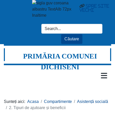
Spre site
vechi
PRIMĂRIA COMUNEI
DICHISENI
Sunteți aici:
Acasa
Compartimente
Asistență socială
2. Tipuri de ajutoare și beneficii