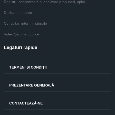
Registru consemnare si analizare propuneri, opinii
Dezbateri publice
Consultari interministeriale
Video Şedinţe publice
Legături rapide
TERMENI ŞI CONDIŢII
PREZENTARE GENERALĂ
CONTACTEAZĂ-NE