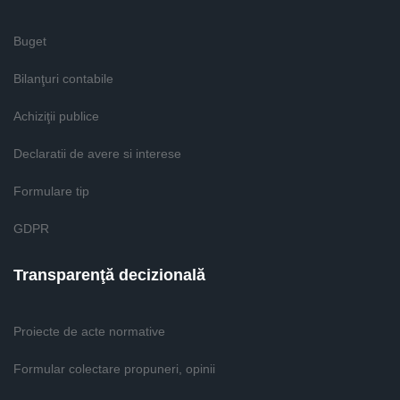
Buget
Bilanţuri contabile
Achiziţii publice
Declaratii de avere si interese
Formulare tip
GDPR
Transparenţă decizională
Proiecte de acte normative
Formular colectare propuneri, opinii